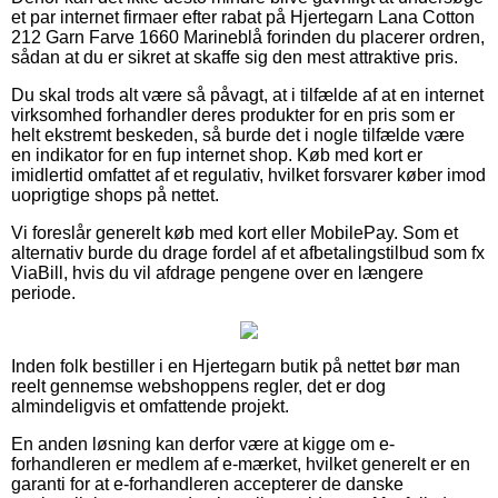
et par internet firmaer efter rabat på Hjertegarn Lana Cotton
212 Garn Farve 1660 Marineblå forinden du placerer ordren,
sådan at du er sikret at skaffe sig den mest attraktive pris.
Du skal trods alt være så påvagt, at i tilfælde af at en internet
virksomhed forhandler deres produkter for en pris som er
helt ekstremt beskeden, så burde det i nogle tilfælde være
en indikator for en fup internet shop. Køb med kort er
imidlertid omfattet af et regulativ, hvilket forsvarer køber imod
uoprigtige shops på nettet.
Vi foreslår generelt køb med kort eller MobilePay. Som et
alternativ burde du drage fordel af et afbetalingstilbud som fx
ViaBill, hvis du vil afdrage pengene over en længere
periode.
Inden folk bestiller i en Hjertegarn butik på nettet bør man
reelt gennemse webshoppens regler, det er dog
almindeligvis et omfattende projekt.
En anden løsning kan derfor være at kigge om e-
forhandleren er medlem af e-mærket, hvilket generelt er en
garanti for at e-forhandleren accepterer de danske