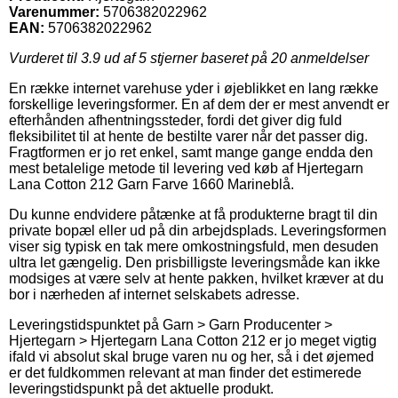
Varenummer:
5706382022962
EAN:
5706382022962
Vurderet til
3.9
ud af 5 stjerner baseret på
20
anmeldelser
En række internet varehuse yder i øjeblikket en lang række
forskellige leveringsformer. En af dem der er mest anvendt er
efterhånden afhentningssteder, fordi det giver dig fuld
fleksibilitet til at hente de bestilte varer når det passer dig.
Fragtformen er jo ret enkel, samt mange gange endda den
mest betalelige metode til levering ved køb af Hjertegarn
Lana Cotton 212 Garn Farve 1660 Marineblå.
Du kunne endvidere påtænke at få produkterne bragt til din
private bopæl eller ud på din arbejdsplads. Leveringsformen
viser sig typisk en tak mere omkostningsfuld, men desuden
ultra let gængelig. Den prisbilligste leveringsmåde kan ikke
modsiges at være selv at hente pakken, hvilket kræver at du
bor i nærheden af internet selskabets adresse.
Leveringstidspunktet på Garn > Garn Producenter >
Hjertegarn > Hjertegarn Lana Cotton 212 er jo meget vigtig
ifald vi absolut skal bruge varen nu og her, så i det øjemed
er det fuldkommen relevant at man finder det estimerede
leveringstidspunkt på det aktuelle produkt.