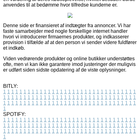
anvendes til at bedømme hvor tilfredse kunderne er.
Denne side er finansieret af indtægter fra annoncer. Vi har
faste samarbejder med nogle forskellige internet handler
hvori vi introducerer firmaernes produkter, og indkasserer
provision i tilfælde af at den person vi sender videre fuldfører
et indkøb.
Viden vedrørende produkter og online butikker understøttes
ofte, men vi kan ikke garantere imod justeringer der muligvis
er udført siden sidste opdatering af de viste oplysninger.
BITLY:
1
1
1
1
1
1
1
1
1
1
1
1
1
1
1
1
1
1
1
1
1
1
1
1
1
1
1
1
1
1
1
1
1
1
1
1
1
1
1
1
1
1
1
1
1
1
1
1
1
1
1
1
1
1
1
1
1
1
1
1
1
1
1
1
1
1
1
1
1
1
1
1
1
1
1
1
1
1
1
1
1
1
1
1
1
1
1
1
1
1
1
1
1
1
1
1
1
1
1
1
SPOTIFY:
1
1
1
1
1
1
1
1
1
1
1
1
1
1
1
1
1
1
1
1
1
1
1
1
1
1
1
1
1
1
1
1
1
1
1
1
1
1
1
1
1
1
1
1
1
1
1
1
1
1
1
1
1
1
1
1
1
1
1
1
1
1
1
1
1
1
1
1
1
1
1
1
1
1
1
1
1
1
1
1
1
1
1
1
1
1
1
1
1
1
1
1
1
1
1
1
1
1
1
1