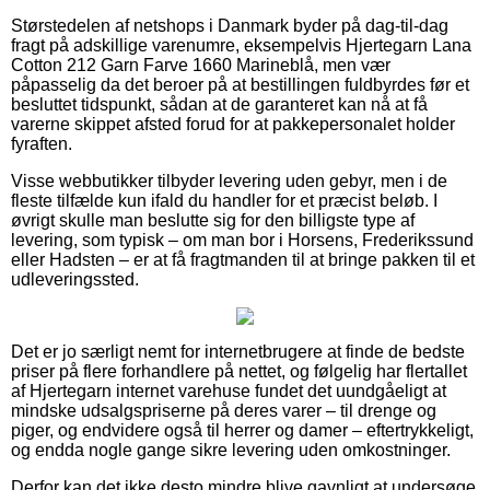
Størstedelen af netshops i Danmark byder på dag-til-dag
fragt på adskillige varenumre, eksempelvis Hjertegarn Lana
Cotton 212 Garn Farve 1660 Marineblå, men vær
påpasselig da det beroer på at bestillingen fuldbyrdes før et
besluttet tidspunkt, sådan at de garanteret kan nå at få
varerne skippet afsted forud for at pakkepersonalet holder
fyraften.
Visse webbutikker tilbyder levering uden gebyr, men i de
fleste tilfælde kun ifald du handler for et præcist beløb. I
øvrigt skulle man beslutte sig for den billigste type af
levering, som typisk – om man bor i Horsens, Frederikssund
eller Hadsten – er at få fragtmanden til at bringe pakken til et
udleveringssted.
Det er jo særligt nemt for internetbrugere at finde de bedste
priser på flere forhandlere på nettet, og følgelig har flertallet
af Hjertegarn internet varehuse fundet det uundgåeligt at
mindske udsalgspriserne på deres varer – til drenge og
piger, og endvidere også til herrer og damer – eftertrykkeligt,
og endda nogle gange sikre levering uden omkostninger.
Derfor kan det ikke desto mindre blive gavnligt at undersøge