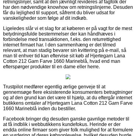
retningslinjer, samt at den jævnligt revideres af fagfolk der
har den nødvendige knowhow om retningslinjerne. Desuden
får du lejlighed til support, såfremt du bliver udsat for
vanskeligheder som følge af dit indkøb.
Ligeledes slår vi et slag for at køberen er på vagt for de mest
betydningsfulde bestemmelser der kan håndhæves i
forbindelse med transaktionen, f.eks. den returrettighed
internet firmaet har. I den sammenhæng er det tilmed
relevant, at man stadig bevarer sin kvittering på e-mail, så
man til enhver tid kan eftervise sit køb af Hjertegarn Lana
Cotton 212 Garn Farve 1660 Marineblå, hvad end man
efterspørger produkter til en dame eller herre.
Trustpilot medfører egentlig ærlige genveje til at
gennemsøge flere eksisterende konsumenters betragtninger
og af den grund kan det være til hjælp, at du eftergår internet
butikkens omtaler af Hjertegarn Lana Cotton 212 Garn Farve
1660 Marineblå inden du bestiller.
Facebook bringer dig desuden ganske gavnlige metoder til
at få indblik i webbutikkens kundefokus. Herinde er der
endda online firmaer som giver folk mulighed for at formulere
en vurdering af deres købsoplevelse, hvilket desuden burde