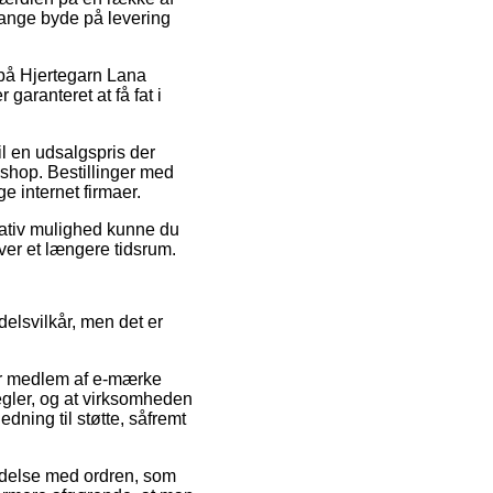
gange byde på levering
ud på Hjertegarn Lana
aranteret at få fat i
il en udsalgspris der
e shop. Bestillinger med
e internet firmaer.
nativ mulighed kunne du
ver et længere tidsrum.
elsvilkår, men det er
er medlem af e-mærke
regler, og at virksomheden
dning til støtte, såfremt
indelse med ordren, som