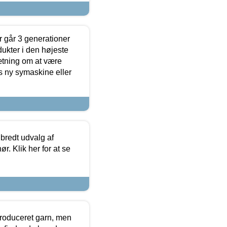
 går 3 generationer
dukter i den højeste
sætning om at være
s ny symaskine eller
 bredt udvalg af
r. Klik her for at se
produceret garn, men