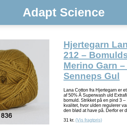
Adapt Science
Hjertegarn La
212 – Bomulds
Merino Garn – 
Senneps Gul
Lana Cotton fra Hjertegarn er et 
af 50% Â Superwash uld Extraf
bomuld. Strikket på en pind 3 – 
kvalitet, hvor ulden regulerer
den blød at have på. Derfor er 
31
kr.
(Vis fragtpris)