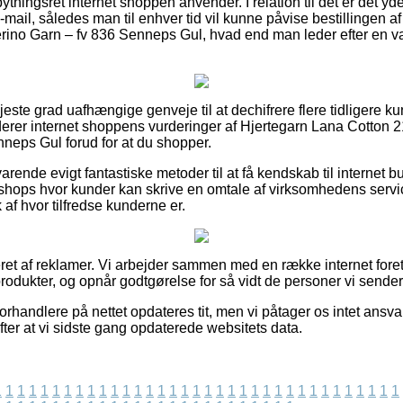
tningsret internet shoppen anvender. I relation til det er det y
 e-mail, således man til enhver tid vil kunne påvise bestillingen 
no Garn – fv 836 Senneps Gul, hvad end man leder efter en vare
højeste grad uafhængige genveje til at dechifrere flere tidliger
derer internet shoppens vurderinger af Hjertegarn Lana Cotton
neps Gul forud for at du shopper.
rende evigt fantastiske metoder til at få kendskab til internet b
t shops hvor kunder kan skrive en omtale af virksomhedens ser
yk af hvor tilfredse kunderne er.
et af reklamer. Vi arbejder sammen med en række internet foret
rodukter, og opnår godtgørelse for så vidt de personer vi sender
orhandlere på nettet opdateres tit, men vi påtager os intet ansvar 
efter at vi sidste gang opdaterede websitets data.
1
1
1
1
1
1
1
1
1
1
1
1
1
1
1
1
1
1
1
1
1
1
1
1
1
1
1
1
1
1
1
1
1
1
1