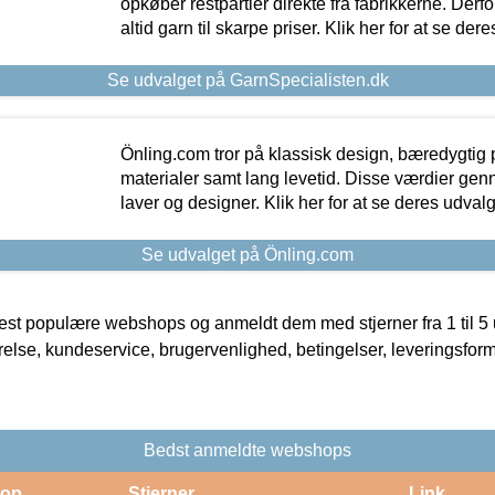
opkøber restpartier direkte fra fabrikkerne. Derf
altid garn til skarpe priser. Klik her for at se der
Se udvalget på GarnSpecialisten.dk
Önling.com tror på klassisk design, bæredygtig p
materialer samt lang levetid. Disse værdier gen
laver og designer. Klik her for at se deres udvalg
Se udvalget på Önling.com
t populære webshops og anmeldt dem med stjerner fra 1 til 5 ud
rrelse, kundeservice, brugervenlighed, betingelser, leveringsfor
Bedst anmeldte webshops
op
Stjerner
Link