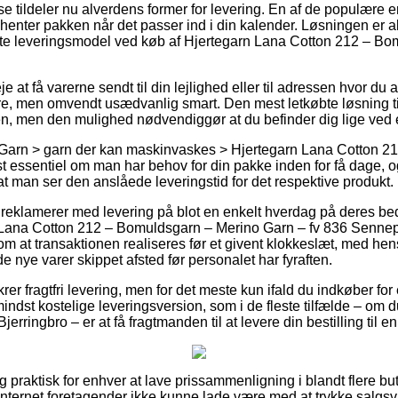
e tildeler nu alverdens former for levering. En af de populære er 
enter pakken når det passer ind i din kalender. Løsningen er alt
gste leveringsmodel ved køb af Hjertegarn Lana Cotton 212 – B
 at få varerne sendt til din lejlighed eller til adressen hvor du 
, men omvendt usædvanlig smart. Den mest letkøbte løsning til 
en, men den mulighed nødvendiggør at du befinder dig lige ved
 Garn > garn der kan maskinvaskes > Hjertegarn Lana Cotton 21
t essentiel om man har behov for din pakke inden for få dage, o
at man ser den anslåede leveringstid for det respektive produkt.
 reklamerer med levering på blot en enkelt hverdag på deres be
Lana Cotton 212 – Bomuldsgarn – Merino Garn – fv 836 Senne
 om at transaktionen realiseres før et givent klokkeslæt, med hen
de nye varer skippet afsted før personalet har fyraften.
krer fragtfri levering, men for det meste kun ifald du indkøber for 
dst kostelige leveringsversion, som i de fleste tilfælde – om d
 Bjerringbro – er at få fragtmanden til at levere din bestilling til 
 praktisk for enhver at lave prissammenligning i blandt flere but
 internet foretagender ikke kunne lade være med at trykke salg