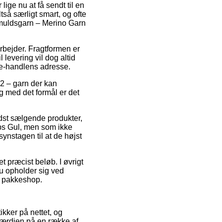
lige nu at få sendt til en
så særligt smart, og ofte
omuldsgarn – Merino Garn
arbejder. Fragtformen er
levering vil dog altid
 e-handlens adresse.
2 – garn der kan
g med det formål er det
dst sælgende produkter,
ps Gul, men som ikke
synstagen til at de højst
et præcist beløb. I øvrigt
u opholder sig ved
en pakkeshop.
ikker på nettet, og
sværdien på en række af