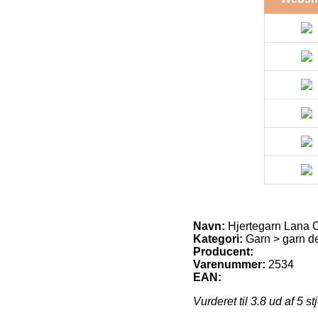
Navn:
Hjertegarn Lana C
Kategori:
Garn > garn d
Producent:
Varenummer:
2534
EAN:
Vurderet til
3.8
ud af 5 st