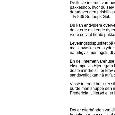
De fleste internet varehus
pakkeshop, hvor du selv h
derudover den prisbilli
– fv 836 Senneps Gul.
Du kan endvidere overveje
desværre en kende dyrere
være selv at hente pakk
Leveringstidspunktet på
maskinvaskes er jo yders
naturligvis meningsfuldt 
En del internet varehuse
eksempelvis Hjertegarn 
desto mindre stiller krav
sandsynligt kan nå at få 
Visse internet butikker si
burde man snuppe den min
Fredericia, Lillerød eller
Det er efterhånden vældig
følgelig har massevis af