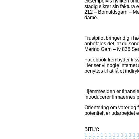
eksempelvis hvilken omby
stadig sikrer sin faktura
212 – Bomuldsgarn – Meri
dame.
Trustpilot bringer dig i 
anbefales det, at du son
Merino Garn – fv 836 Sen
Facebook frembyder tilsva
Her ser vi nogle interne
benyttes til at få et indtr
Hjemmesiden er finansier
introducerer firmaernes p
Orientering om varer og f
potentielt er udarbejdet 
BITLY:
1
1
1
1
1
1
1
1
1
1
1
1
1