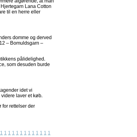
dermere afgørende, at man
af Hjertegarn Lana Cotton
 til en herre eller
e kunders domme og derved
 212 – Bomuldsgarn –
utikkens pålidelighed.
vice, som desuden burde
agender idet vi
 videre laver et køb.
for rettelser der
1
1
1
1
1
1
1
1
1
1
1
1
1