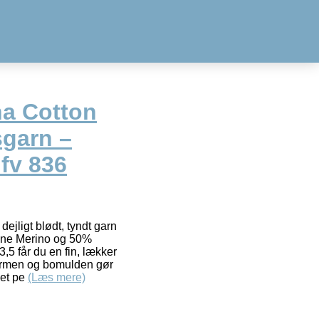
na Cotton
garn –
fv 836
dejligt blødt, tyndt garn
ine Merino og 50%
3,5 får du en fin, lækker
 varmen og bomulden gør
det pe
(Læs mere)