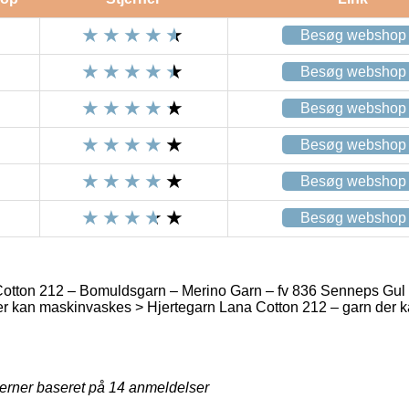
Besøg webshop
Besøg webshop
Besøg webshop
Besøg webshop
Besøg webshop
Besøg webshop
otton 212 – Bomuldsgarn – Merino Garn – fv 836 Senneps Gul
er kan maskinvaskes > Hjertegarn Lana Cotton 212 – garn der 
jerner baseret på
14
anmeldelser