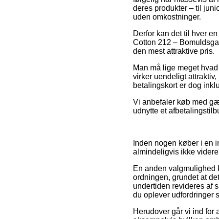
deres produkter – til ju
uden omkostninger.
Derfor kan det til hver en
Cotton 212 – Bomuldsgarn
den mest attraktive pris.
Man må lige meget hvad ik
virker uendeligt attrakti
betalingskort er dog inkl
Vi anbefaler køb med gæ
udnytte et afbetalingsti
Inden nogen køber i en i
almindeligvis ikke videre
En anden valgmulighed 
ordningen, grundet at det
undertiden revideres af s
du oplever udfordringer s
Herudover går vi ind for