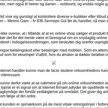
niorer, men også til herrer og damer – voldsomt, og endda nogle 
 tid vise sig gunstigt at kontrollere diverse e-butikker efter tilb
 – Merino Garn – fv 836 Senneps Gul før du handler, så man er g
ke overse, at i tilfælde af at en online shop sælger et produkt t
v, bør det for det meste være et faresignal om en snydagtig onlin
uderet i Indsigelsesordningen, som beskytter dig overfor uoprigtig
ngse betalingskort eller betalinger med mobilen. Som en alter
lbud som for eksempel ViaBill, hvis du ønsker at dække beløbet o
nternet handler kunne man de facto studere virksomhedens hand
 interessant.
kunne derfor være at se nærmere på om online virksomheden 
 typisk er et signal om at internet firmaet adlyder de opstillede 
agkyndige der forstår vedtægterne på området. Det giver dig anle
om følge af din ordre.
 at kunden er opmærksom på de mest vitale retningslinjer i forb