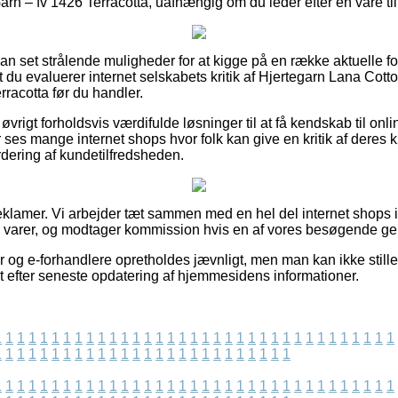
n – fv 1426 Terracotta, uafhængig om du leder efter en vare til 
ådan set strålende muligheder for at kigge på en række aktuelle 
at du evaluerer internet selskabets kritik af Hjertegarn Lana Co
racotta før du handler.
øvrigt forholdsvis værdifulde løsninger til at få kendskab til o
ses mange internet shops hvor folk kan give en kritik af deres 
urdering af kundetilfredsheden.
reklamer. Vi arbejder tæt sammen med en hel del internet shops 
s varer, og modtager kommission hvis en af vores besøgende gen
og e-forhandlere opretholdes jævnligt, men man kan ikke stille o
et efter seneste opdatering af hjemmesidens informationer.
1
1
1
1
1
1
1
1
1
1
1
1
1
1
1
1
1
1
1
1
1
1
1
1
1
1
1
1
1
1
1
1
1
1
1
1
1
1
1
1
1
1
1
1
1
1
1
1
1
1
1
1
1
1
1
1
1
1
1
1
1
1
1
1
1
1
1
1
1
1
1
1
1
1
1
1
1
1
1
1
1
1
1
1
1
1
1
1
1
1
1
1
1
1
1
1