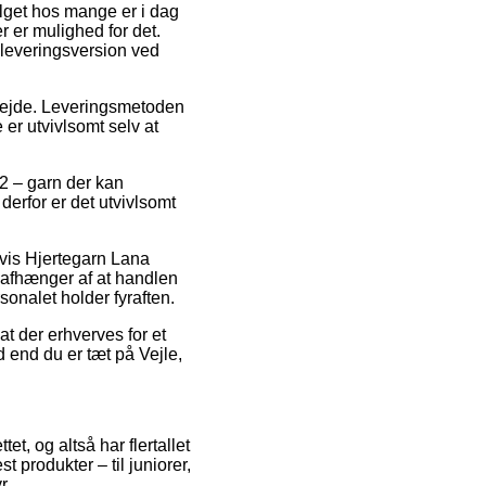
alget hos mange er i dag
r er mulighed for det.
 leveringsversion ved
arbejde. Leveringsmetoden
 er utvivlsomt selv at
2 – garn der kan
derfor er det utvivlsomt
vis Hjertegarn Lana
 afhænger af at handlen
sonalet holder fyraften.
at der erhverves for et
 end du er tæt på Vejle,
et, og altså har flertallet
t produkter – til juniorer,
r.