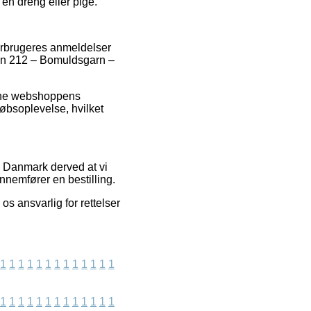
en dreng eller pige.
forbrugeres anmeldelser
tton 212 – Bomuldsgarn –
nline webshoppens
købsoplevelse, hvilket
i Danmark derved at vi
nemfører en bestilling.
s ansvarlig for rettelser
1
1
1
1
1
1
1
1
1
1
1
1
1
1
1
1
1
1
1
1
1
1
1
1
1
1