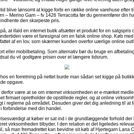
n tid blive lønsomt at kigge forbi en række online varehuse efter 
 – Merino Garn – fv 1426 Terracotta før du gennemfører din ha
 indhente den skarpeste pris.
å, at ifald en internet butik afsætter et produkt for en salgspris
ndertiden være et faresignal om en falsk online shop. Køb med
attet af en lov, som skærmer kunden overfor uærlige online outl
ort eller mobilbetaling. Som alternativ bør du bruge en afbetali
dsat du vil godtgøre prisen over et længere tidsrum.
 hos en forretning på nettet burde man sådan set kigge på butikk
nde opgave.
e derfor være at se om internet virksomheden er e-mærket medlem
net firmaet opretholder de opstillede regler, og at online virksomh
gt i reglerne på området. Desuden giver det dig anledning til at få
 i forbindelse med din handel.
elsesværdigt at køber er sat ind i de grundlæggende forhold der 
ret virksomheden tilbyder. I den relation er det ligeledes releva
il, så man fremadrettet kan bevidne sit køb af Hjertegarn Lana 