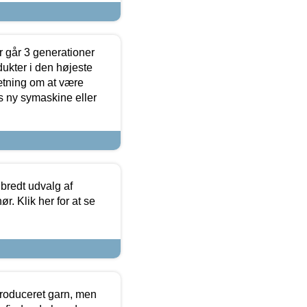
 går 3 generationer
dukter i den højeste
sætning om at være
s ny symaskine eller
 bredt udvalg af
r. Klik her for at se
produceret garn, men