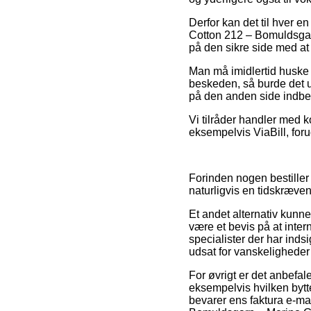
Derfor kan det til hver e
Cotton 212 – Bomuldsgarn
på den sikre side med at
Man må imidlertid huske p
beskeden, så burde det u
på den anden side indbef
Vi tilråder handler med k
eksempelvis ViaBill, foru
Forinden nogen bestiller
naturligvis en tidskræve
Et andet alternativ kunn
være et bevis på at inter
specialister der har indsi
udsat for vanskeligheder
For øvrigt er det anbefal
eksempelvis hvilken bytte
bevarer ens faktura e-ma