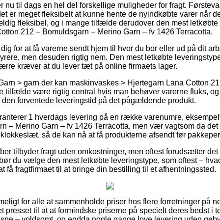
 nu til dags en hel del forskellige muligheder for fragt. Førstev
et er meget fleksibelt at kunne hente de nyindkøbte varer når de
ldig fleksibel, og i mange tilfælde derudover den mest letkøbte
Cotton 212 – Bomuldsgarn – Merino Garn – fv 1426 Terracotta.
ig for at få varerne sendt hjem til hvor du bor eller ud på dit 
 dyrere, men desuden rigtig nem. Den mest letkøbte leveringstype
rre kræver at du lever tæt på online firmaets lager.
 Garn > garn der kan maskinvaskes > Hjertegarn Lana Cotton 21
tilfælde være rigtig central hvis man behøver varerne fluks, og 
 den forventede leveringstid på det pågældende produkt.
ranterer 1 hverdags levering på en række varenumre, eksempel
n – Merino Garn – fv 1426 Terracotta, men vær vagtsom da det
 klokkeslæt, så de kan nå at få produkterne afsendt før pakkeper
kaber tilbyder fragt uden omkostninger, men oftest forudsætter det 
ør du vælge den mest letkøbte leveringstype, som oftest – hvad
t få fragtfirmaet til at bringe din bestilling til et afhentningssted.
ligt for alle at sammenholde priser hos flere forretninger på nett
 presset til at at formindske priserne på specielt deres bedst i tes
oksne – voldsomt, og endda nogle gange love levering uden geby