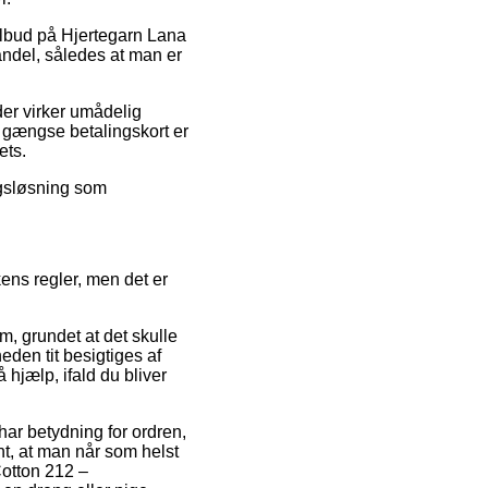
tilbud på Hjertegarn Lana
ndel, således at man er
 der virker umådelig
 gængse betalingskort er
ets.
ngsløsning som
ens regler, men det er
, grundet at det skulle
eden tit besigtiges af
 hjælp, ifald du bliver
har betydning for ordren,
nt, at man når som helst
Cotton 212 –