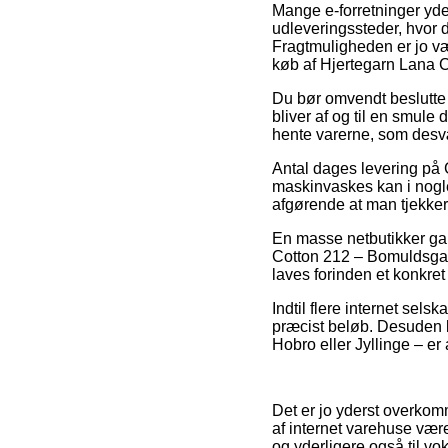
Mange e-forretninger yder
udleveringssteder, hvor d
Fragtmuligheden er jo væ
køb af Hjertegarn Lana 
Du bør omvendt beslutte d
bliver af og til en smule
hente varerne, som desvæ
Antal dages levering på
maskinvaskes kan i nogle 
afgørende at man tjekker
En masse netbutikker ga
Cotton 212 – Bomuldsgar
laves forinden et konkret
Indtil flere internet sels
præcist beløb. Desuden b
Hobro eller Jyllinge – er a
Det er jo yderst overkomme
af internet varehuse været
og yderligere også til v