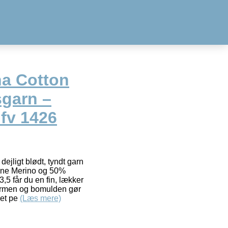
na Cotton
garn –
fv 1426
dejligt blødt, tyndt garn
ine Merino og 50%
3,5 får du en fin, lækker
 varmen og bomulden gør
det pe
(Læs mere)