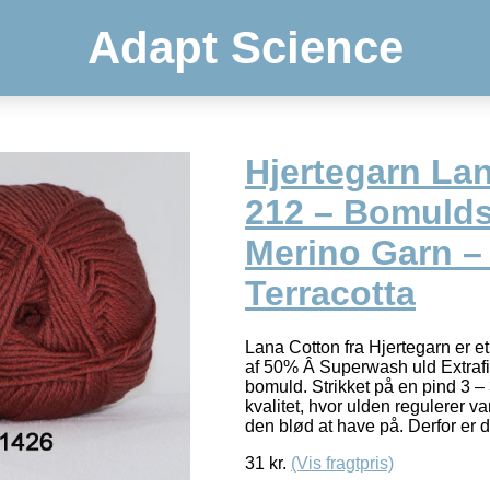
Adapt Science
Hjertegarn La
212 – Bomulds
Merino Garn – 
Terracotta
Lana Cotton fra Hjertegarn er et 
af 50% Â Superwash uld Extraf
bomuld. Strikket på en pind 3 – 
kvalitet, hvor ulden regulerer
den blød at have på. Derfor er 
31
kr.
(Vis fragtpris)