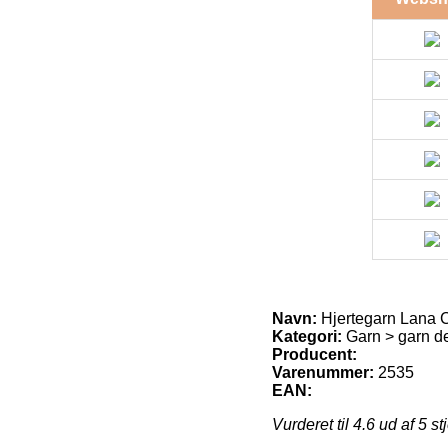
Navn:
Hjertegarn Lana C
Kategori:
Garn > garn d
Producent:
Varenummer:
2535
EAN:
Vurderet til
4.6
ud af 5 st