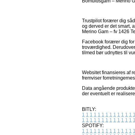
Bomuldsgarn – Merino Gar
Trustpilot forærer dig s
og derved er det smart, 
Merino Garn – fv 1426 Ter
Facebook forærer dig for 
troværdighed. Derudover 
tilmed bør udnyttes til v
Websitet finansieres af 
fremviser forretningerne
Data angående produkter 
der eventuelt er realiser
BITLY:
1
1
1
1
1
1
1
1
1
1
1
1
1
1
1
1
1
1
1
1
1
1
1
1
1
1
SPOTIFY:
1
1
1
1
1
1
1
1
1
1
1
1
1