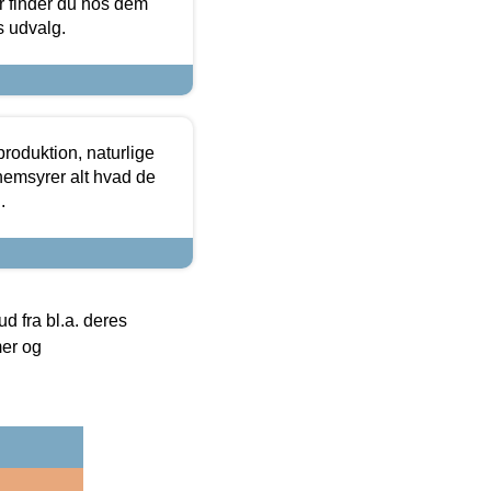
or finder du hos dem
es udvalg.
roduktion, naturlige
nemsyrer alt hvad de
.
 fra bl.a. deres
mer og