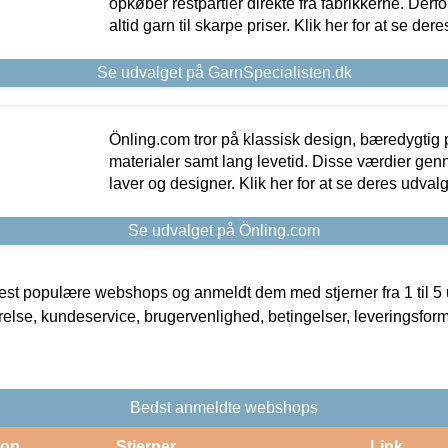
opkøber restpartier direkte fra fabrikkerne. Derf
altid garn til skarpe priser. Klik her for at se der
Se udvalget på GarnSpecialisten.dk
Önling.com tror på klassisk design, bæredygtig p
materialer samt lang levetid. Disse værdier gen
laver og designer. Klik her for at se deres udvalg
Se udvalget på Önling.com
t populære webshops og anmeldt dem med stjerner fra 1 til 5 ud
rrelse, kundeservice, brugervenlighed, betingelser, leveringsfor
Bedst anmeldte webshops
op
Stjerner
Link