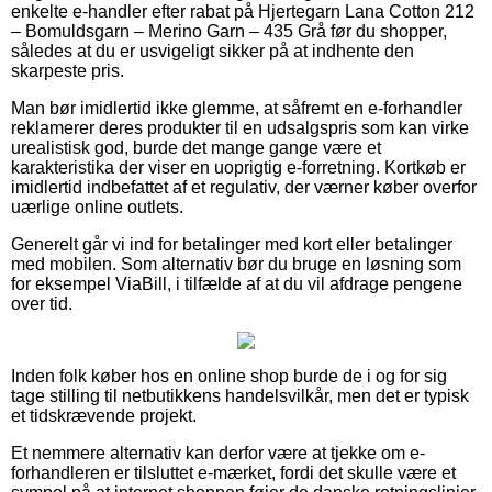
enkelte e-handler efter rabat på Hjertegarn Lana Cotton 212
– Bomuldsgarn – Merino Garn – 435 Grå før du shopper,
således at du er usvigeligt sikker på at indhente den
skarpeste pris.
Man bør imidlertid ikke glemme, at såfremt en e-forhandler
reklamerer deres produkter til en udsalgspris som kan virke
urealistisk god, burde det mange gange være et
karakteristika der viser en uoprigtig e-forretning. Kortkøb er
imidlertid indbefattet af et regulativ, der værner køber overfor
uærlige online outlets.
Generelt går vi ind for betalinger med kort eller betalinger
med mobilen. Som alternativ bør du bruge en løsning som
for eksempel ViaBill, i tilfælde af at du vil afdrage pengene
over tid.
Inden folk køber hos en online shop burde de i og for sig
tage stilling til netbutikkens handelsvilkår, men det er typisk
et tidskrævende projekt.
Et nemmere alternativ kan derfor være at tjekke om e-
forhandleren er tilsluttet e-mærket, fordi det skulle være et