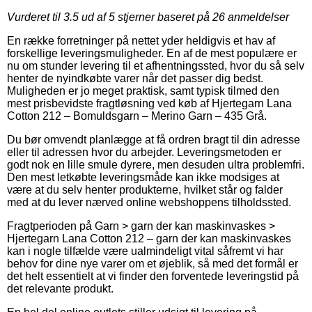
Vurderet til
3.5
ud af 5 stjerner baseret på
26
anmeldelser
En række forretninger på nettet yder heldigvis et hav af
forskellige leveringsmuligheder. En af de mest populære er
nu om stunder levering til et afhentningssted, hvor du så selv
henter de nyindkøbte varer når det passer dig bedst.
Muligheden er jo meget praktisk, samt typisk tilmed den
mest prisbevidste fragtløsning ved køb af Hjertegarn Lana
Cotton 212 – Bomuldsgarn – Merino Garn – 435 Grå.
Du bør omvendt planlægge at få ordren bragt til din adresse
eller til adressen hvor du arbejder. Leveringsmetoden er
godt nok en lille smule dyrere, men desuden ultra problemfri.
Den mest letkøbte leveringsmåde kan ikke modsiges at
være at du selv henter produkterne, hvilket står og falder
med at du lever nærved online webshoppens tilholdssted.
Fragtperioden på Garn > garn der kan maskinvaskes >
Hjertegarn Lana Cotton 212 – garn der kan maskinvaskes
kan i nogle tilfælde være ualmindeligt vital såfremt vi har
behov for dine nye varer om et øjeblik, så med det formål er
det helt essentielt at vi finder den forventede leveringstid på
det relevante produkt.