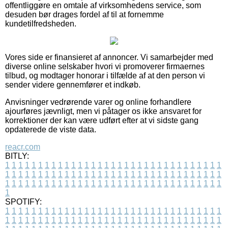
offentliggøre en omtale af virksomhedens service, som
desuden bør drages fordel af til at fornemme
kundetilfredsheden.
Vores side er finansieret af annoncer. Vi samarbejder med
diverse online selskaber hvori vi promoverer firmaernes
tilbud, og modtager honorar i tilfælde af at den person vi
sender videre gennemfører et indkøb.
Anvisninger vedrørende varer og online forhandlere
ajourføres jævnligt, men vi påtager os ikke ansvaret for
korrektioner der kan være udført efter at vi sidste gang
opdaterede de viste data.
reacr.com
BITLY:
1
1
1
1
1
1
1
1
1
1
1
1
1
1
1
1
1
1
1
1
1
1
1
1
1
1
1
1
1
1
1
1
1
1
1
1
1
1
1
1
1
1
1
1
1
1
1
1
1
1
1
1
1
1
1
1
1
1
1
1
1
1
1
1
1
1
1
1
1
1
1
1
1
1
1
1
1
1
1
1
1
1
1
1
1
1
1
1
1
1
1
1
1
1
1
1
1
1
1
1
SPOTIFY:
1
1
1
1
1
1
1
1
1
1
1
1
1
1
1
1
1
1
1
1
1
1
1
1
1
1
1
1
1
1
1
1
1
1
1
1
1
1
1
1
1
1
1
1
1
1
1
1
1
1
1
1
1
1
1
1
1
1
1
1
1
1
1
1
1
1