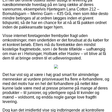
En hel del online outlets stiller udsigt til levering på
næstkommende hverdag på en lang række af deres
varenumre, eksempelvis Hjertegarn Lana Cotton 212 –
Bomuldsgarn – Merino Garn – 435 Grå, men som ikke desto
mindre betinges af at ordren lægges inden et givent
tidspunkt, så de har en chance for at nå at få pakken ordnet
inden de pakkeansatte tager hjem.
Visse internet foretagender frembyder fragt uden
omkostninger, men undertiden er det forudsat at du køber for
et konkret beløb. Ellers må du foretrække den mindst
kostelige fragtmetode, som i de fleste tilfælde – uafhængig
om man er i Helsingør, Holbæk eller Haslev – vil blive at få
dem til at bringe ordren til et udleveringssted.
Det har vist sig at være i høj grad smart for almindelige
mennesker at vurdere prisniveauet fra flere e-forhandlere, og
med det motiv har en hel del forhandlere på nettet ikke
kunne lade være med at presse priserne på mange af deres
produkter – til juniorer, og yderligere også til kvinder og
mænd – voldsomt, og endda nogle gange love fragtfri
levering.
Dog kan det imidlertid vise sig indbringende at kontrollere