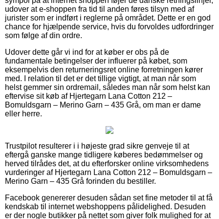
sympol på at internet shoppen føjer de danske retningslinjer,
udover at e-shoppen fra tid til anden føres tilsyn med af
jurister som er indført i reglerne på området. Dette er en god
chance for hjælpende service, hvis du forvoldes udfordringer
som følge af din ordre.
Udover dette går vi ind for at køber er obs på de
fundamentale betingelser der influerer på købet, som
eksempelvis den returneringsret online forretningen kører
med. I relation til det er det tillige vigtigt, at man når som
helst gemmer sin ordremail, således man når som helst kan
eftervise sit køb af Hjertegarn Lana Cotton 212 –
Bomuldsgarn – Merino Garn – 435 Grå, om man er dame
eller herre.
Trustpilot resulterer i i højeste grad sikre genveje til at
eftergå ganske mange tidligere køberes bedømmelser og
herved tilrådes det, at du efterforsker online virksomhedens
vurderinger af Hjertegarn Lana Cotton 212 – Bomuldsgarn –
Merino Garn – 435 Grå forinden du bestiller.
Facebook genererer desuden sådan set fine metoder til at få
kendskab til internet webshoppens pålidelighed. Desuden
er der nogle butikker på nettet som giver folk mulighed for at