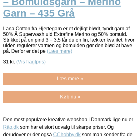
– Bomuldsgarn – Merino
Garn – 435 Grå
Lana Cotton fra Hjertegarn er et dejligt blødt, tyndt garn af
50% Â Superwash uld Extrafine Merino og 50% bomuld.
Strikket på en pind 3 – 3,5 får du en fin, lækker kvalitet, hvor
ulden regulerer varmen og bomulden gør den blød at have
på. Derfor er det pe
(Læs mere)
31
kr.
(Vis fragtpris)
Læs mere »
Køb nu »
Den mest populære kreative webshop i Danmark lige nu er
Rito.dk
som har et stort udvalg til skarpe priser. Og
derudover er der også
CChobby.dk
som man kender fra de