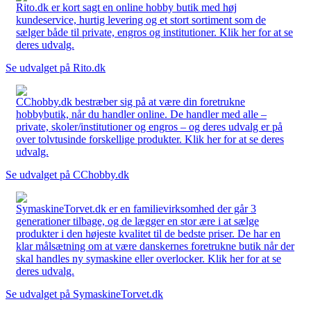
Rito.dk er kort sagt en online hobby butik med høj
kundeservice, hurtig levering og et stort sortiment som de
sælger både til private, engros og institutioner. Klik her for at se
deres udvalg.
Se udvalget på Rito.dk
CChobby.dk bestræber sig på at være din foretrukne
hobbybutik, når du handler online. De handler med alle –
private, skoler/institutioner og engros – og deres udvalg er på
over tolvtusinde forskellige produkter. Klik her for at se deres
udvalg.
Se udvalget på CChobby.dk
SymaskineTorvet.dk er en familievirksomhed der går 3
generationer tilbage, og de lægger en stor ære i at sælge
produkter i den højeste kvalitet til de bedste priser. De har en
klar målsætning om at være danskernes foretrukne butik når der
skal handles ny symaskine eller overlocker. Klik her for at se
deres udvalg.
Se udvalget på SymaskineTorvet.dk