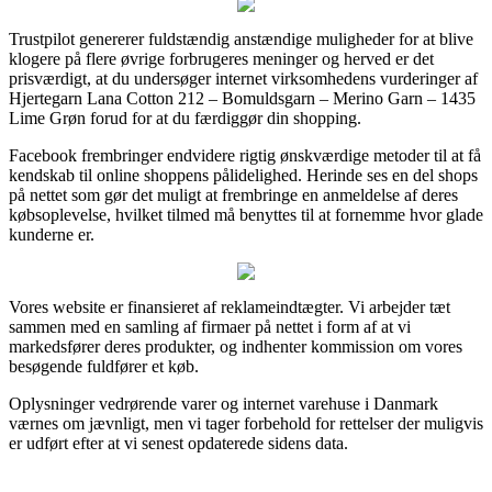
Trustpilot genererer fuldstændig anstændige muligheder for at blive
klogere på flere øvrige forbrugeres meninger og herved er det
prisværdigt, at du undersøger internet virksomhedens vurderinger af
Hjertegarn Lana Cotton 212 – Bomuldsgarn – Merino Garn – 1435
Lime Grøn forud for at du færdiggør din shopping.
Facebook frembringer endvidere rigtig ønskværdige metoder til at få
kendskab til online shoppens pålidelighed. Herinde ses en del shops
på nettet som gør det muligt at frembringe en anmeldelse af deres
købsoplevelse, hvilket tilmed må benyttes til at fornemme hvor glade
kunderne er.
Vores website er finansieret af reklameindtægter. Vi arbejder tæt
sammen med en samling af firmaer på nettet i form af at vi
markedsfører deres produkter, og indhenter kommission om vores
besøgende fuldfører et køb.
Oplysninger vedrørende varer og internet varehuse i Danmark
værnes om jævnligt, men vi tager forbehold for rettelser der muligvis
er udført efter at vi senest opdaterede sidens data.