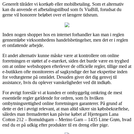
Generelt tilråder vi kortkøb eller mobilbetaling. Som et alternativ
kan du anvende et afbetalingstilbud som fx ViaBill, forudsat du
gerne vil honorere beløbet over et længere tidsrum.
Inden nogen shopper hos en internet forhandler kan man i reglen
gennemløbe virksomhedens handelsbetingelser, men det er i reglen
et omfattende arbejde.
Et andet alternativ kunne måske være at kontrollere om online
forretningen er støttet af e-mærket, siden det burde være en tryghed
om at online webshoppen efterlever de officielle regler, tillige med at
e-butikken ofte monitoreres af sagkyndige der har ekspertise inden
for vedtægterne på området. Desuden giver det dig genvej til
assistance, hvis du oplever vanskeligheder ved dit indkøb.
For øvrigt foreslår vi at kunden er omhyggelig omkring de mest
essentielle regler gældende for ordren, som fx hvilken
ombytningsrettighed online forretningen garanterer. På grund af
dette er det i øvrigt relevant, at man altid sikrer sin købsbekræftelse,
således man fremadrettet kan påvise købet af Hjertegarn Lana
Cotton 212 – Bomuldsgarn – Merino Garn – 1435 Lime Grøn, hvad
end du er på udkig efter produkter til en dreng eller pige.