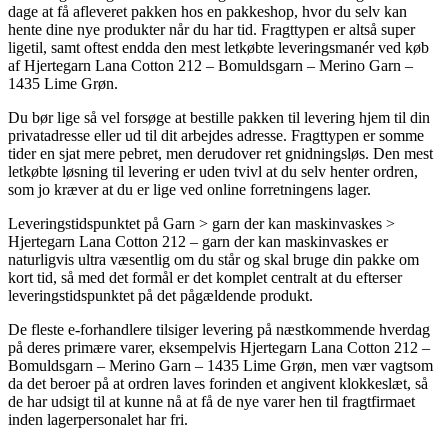
dage at få afleveret pakken hos en pakkeshop, hvor du selv kan
hente dine nye produkter når du har tid. Fragttypen er altså super
ligetil, samt oftest endda den mest letkøbte leveringsmanér ved køb
af Hjertegarn Lana Cotton 212 – Bomuldsgarn – Merino Garn –
1435 Lime Grøn.
Du bør lige så vel forsøge at bestille pakken til levering hjem til din
privatadresse eller ud til dit arbejdes adresse. Fragttypen er somme
tider en sjat mere pebret, men derudover ret gnidningsløs. Den mest
letkøbte løsning til levering er uden tvivl at du selv henter ordren,
som jo kræver at du er lige ved online forretningens lager.
Leveringstidspunktet på Garn > garn der kan maskinvaskes >
Hjertegarn Lana Cotton 212 – garn der kan maskinvaskes er
naturligvis ultra væsentlig om du står og skal bruge din pakke om
kort tid, så med det formål er det komplet centralt at du efterser
leveringstidspunktet på det pågældende produkt.
De fleste e-forhandlere tilsiger levering på næstkommende hverdag
på deres primære varer, eksempelvis Hjertegarn Lana Cotton 212 –
Bomuldsgarn – Merino Garn – 1435 Lime Grøn, men vær vagtsom
da det beroer på at ordren laves forinden et angivent klokkeslæt, så
de har udsigt til at kunne nå at få de nye varer hen til fragtfirmaet
inden lagerpersonalet har fri.