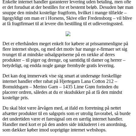
Enkelte internet handler garanterer levering uden betaling, men ofte
er det forudsat at der bestilles for et bestemt beløb. Desuden bør man
snuppe den mindst kostelige fragtform, hvilket i mange tilfælde –
ligegyldigt om man er i Horsens, Skive eller Fredensborg – vil blive
at få fragtfirmaet til at levere din bestilling til et udleveringssted.
Det er efterhånden meget enkelt for købere at prissammenligne på
flere internet shops, og med det motiv har mange e-firmaer set sig
tvunget til at mindske udsalgspriserne på en række af deres
produkter – til piger og drenge, og samtidig til damer og herrer –
betydeligt, og endda nogle gange frembyde gratis levering.
Det kan dog immervæk vise sig smart at undersøge forskellige
internet handler efter rabat på Hjertegarn Lana Cotton 212 –
Bomuldsgarn – Merino Garn – 1435 Lime Grøn forinden du
placerer ordren, således at du er skudsikker på at få den mindst
kostelige pris.
Du skal blot være årvågen med, at ifald en forretning på nettet
afsætter produkter til en salgspris som er utrolig favorabel, så burde
det undertiden være et faresignal om en uærlig internet handler.
Handler med kort er på den anden side inkluderet i en anordning,
som dækker køber imod uoprigtige internet webshops.