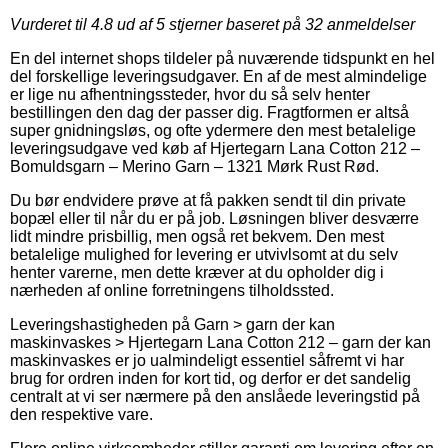
Vurderet til
4.8
ud af 5 stjerner baseret på
32
anmeldelser
En del internet shops tildeler på nuværende tidspunkt en hel
del forskellige leveringsudgaver. En af de mest almindelige
er lige nu afhentningssteder, hvor du så selv henter
bestillingen den dag der passer dig. Fragtformen er altså
super gnidningsløs, og ofte ydermere den mest betalelige
leveringsudgave ved køb af Hjertegarn Lana Cotton 212 –
Bomuldsgarn – Merino Garn – 1321 Mørk Rust Rød.
Du bør endvidere prøve at få pakken sendt til din private
bopæl eller til når du er på job. Løsningen bliver desværre
lidt mindre prisbillig, men også ret bekvem. Den mest
betalelige mulighed for levering er utvivlsomt at du selv
henter varerne, men dette kræver at du opholder dig i
nærheden af online forretningens tilholdssted.
Leveringshastigheden på Garn > garn der kan
maskinvaskes > Hjertegarn Lana Cotton 212 – garn der kan
maskinvaskes er jo ualmindeligt essentiel såfremt vi har
brug for ordren inden for kort tid, og derfor er det sandelig
centralt at vi ser nærmere på den anslåede leveringstid på
den respektive vare.