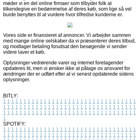
møder vi en del online firmaer som tilbyder folk at
tilkendegive en bedømmelse af deres køb, som lige så vel
burde benyttes til at vurdere hvor tilfredse kunderne er.
Vores side er finansieret af annoncer. Vi arbejder sammen
med mange online selskaber da vi præsenterer deres tilbud,
og modtager betaling forudsat den besøgende vi sender
videre laver et køb.
Oplysninger vedrørende varer og internet foretagender
opdateres tit, men vi ønsker ikke at påtage os ansvaret for
ændringer der er udført efter at vi senest opdaterede sidens
oplysninger.
BITLY:
1
1
1
1
1
1
1
1
1
1
1
1
1
1
1
1
1
1
1
1
1
1
1
1
1
1
1
1
1
1
1
1
1
1
1
1
1
1
1
1
1
1
1
1
1
1
1
1
1
1
1
1
1
1
1
1
1
1
1
1
1
1
1
1
1
1
1
1
1
1
1
1
1
1
1
1
1
1
1
1
1
1
1
1
1
1
1
1
1
1
1
1
1
1
1
1
1
1
1
1
SPOTIFY:
1
1
1
1
1
1
1
1
1
1
1
1
1
1
1
1
1
1
1
1
1
1
1
1
1
1
1
1
1
1
1
1
1
1
1
1
1
1
1
1
1
1
1
1
1
1
1
1
1
1
1
1
1
1
1
1
1
1
1
1
1
1
1
1
1
1