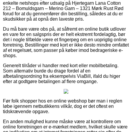
enkelte netshops efter udsalg på Hjertegarn Lana Cotton
212 – Bomuldsgarn – Merino Garn – 1321 Mørk Rust Rød
forud for at du gennemfører din bestilling, således at du er
skudsikker på at opnå den laveste pris.
Du må bare være obs på, at såfremt en online butik udlover
en vare for en salgspris der er helt ekstremt fordelagtig, bør
det i nogle tilfælde være et fingerpeg om en uoprigtig online
forretning. Bestillinger med kort er ikke desto mindre omfattet
af et regelsæt, som passer på køber imod bedrageriske e-
shops.
Generelt tilråder vi handler med kort eller mobilbetaling.
Som alternativ burde du drage fordel af en
afbetalingsordning fra eksempelvis ViaBill, ifald du higer
efter at godtgøre betalingen af flere omgange.
Før folk shopper hos en online webshop bør man i reglen
løbe igennem netbutikkens vilkår, dog er det oftest en
tidskrævende opgave.
En anden mulighed kunne måske være at kontrollere om
online forretningen er e-mærket medlem, hvilket skulle være