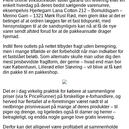
Flere online virksomheder stiller garanti om levering efter en
enkelt hverdag på deres bedst sælgende varenumre,
eksempelvis Hjertegarn Lana Cotton 212 – Bomuldsgarn –
Merino Garn – 1321 Mørk Rust Rød, men glem ikke at det er
betinget af at ordren lægges før et fast tidspunkt, med
hensynstagen til at de sandsynligvis kan nå at få de nye
varer sendt afsted forud for at de pakkeansatte drager
hjemad.
Indtil flere outlets på nettet tilbyder fragt uden beregning,
men i mange tilfælde er det forbeholdt når man indkøber for
et fastslået beløb. Som alternativ skulle man udse dig den
mest prisbevidste fragtform, der gerne – hvad end man bor
nær København, Lillerød eller Støvring – vil blive at få kørt
din pakke til en pakkeshop.
Det er i dag virkelig praktisk for købere at sammenligne
priser (via fx PriceRunner) på forskellige e-forhandlere, og
herved har flertallet af e-forretninger været nødt til at
nedbringe prisniveauet på mange af deres produkter – til
piger og drenge, og ligeledes også til damer og herrer –
betragteligt, og endda nogle gange love gratis levering.
Derfor kan det alligevel være profitabelt at sammenholde