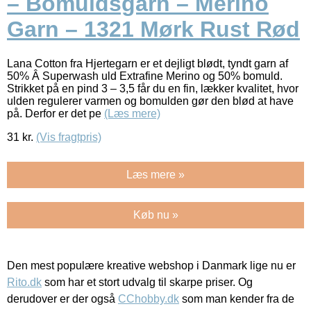
– Bomuldsgarn – Merino
Garn – 1321 Mørk Rust Rød
Lana Cotton fra Hjertegarn er et dejligt blødt, tyndt garn af
50% Â Superwash uld Extrafine Merino og 50% bomuld.
Strikket på en pind 3 – 3,5 får du en fin, lækker kvalitet, hvor
ulden regulerer varmen og bomulden gør den blød at have
på. Derfor er det pe
(Læs mere)
31
kr.
(Vis fragtpris)
Læs mere »
Køb nu »
Den mest populære kreative webshop i Danmark lige nu er
Rito.dk
som har et stort udvalg til skarpe priser. Og
derudover er der også
CChobby.dk
som man kender fra de