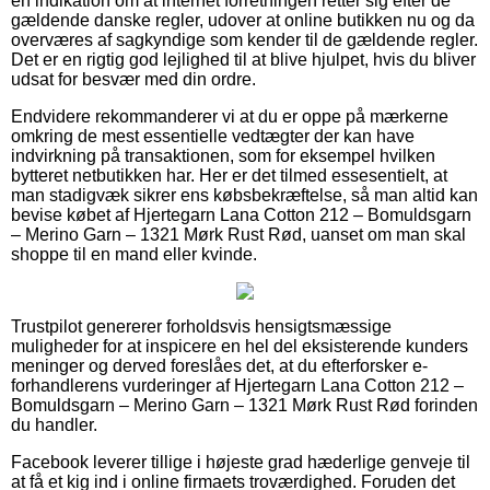
en indikation om at internet forretningen retter sig efter de
gældende danske regler, udover at online butikken nu og da
overværes af sagkyndige som kender til de gældende regler.
Det er en rigtig god lejlighed til at blive hjulpet, hvis du bliver
udsat for besvær med din ordre.
Endvidere rekommanderer vi at du er oppe på mærkerne
omkring de mest essentielle vedtægter der kan have
indvirkning på transaktionen, som for eksempel hvilken
bytteret netbutikken har. Her er det tilmed essesentielt, at
man stadigvæk sikrer ens købsbekræftelse, så man altid kan
bevise købet af Hjertegarn Lana Cotton 212 – Bomuldsgarn
– Merino Garn – 1321 Mørk Rust Rød, uanset om man skal
shoppe til en mand eller kvinde.
Trustpilot genererer forholdsvis hensigtsmæssige
muligheder for at inspicere en hel del eksisterende kunders
meninger og derved foreslåes det, at du efterforsker e-
forhandlerens vurderinger af Hjertegarn Lana Cotton 212 –
Bomuldsgarn – Merino Garn – 1321 Mørk Rust Rød forinden
du handler.
Facebook leverer tillige i højeste grad hæderlige genveje til
at få et kig ind i online firmaets troværdighed. Foruden det