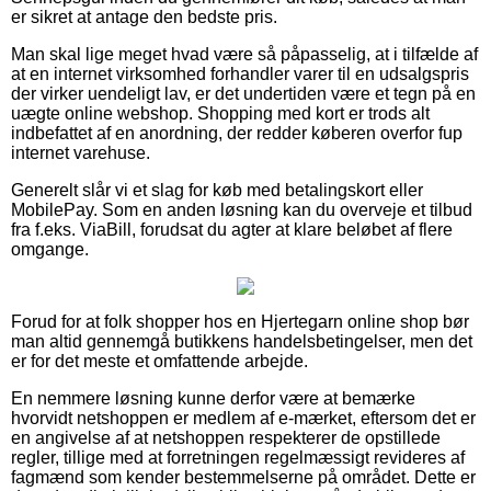
er sikret at antage den bedste pris.
Man skal lige meget hvad være så påpasselig, at i tilfælde af
at en internet virksomhed forhandler varer til en udsalgspris
der virker uendeligt lav, er det undertiden være et tegn på en
uægte online webshop. Shopping med kort er trods alt
indbefattet af en anordning, der redder køberen overfor fup
internet varehuse.
Generelt slår vi et slag for køb med betalingskort eller
MobilePay. Som en anden løsning kan du overveje et tilbud
fra f.eks. ViaBill, forudsat du agter at klare beløbet af flere
omgange.
Forud for at folk shopper hos en Hjertegarn online shop bør
man altid gennemgå butikkens handelsbetingelser, men det
er for det meste et omfattende arbejde.
En nemmere løsning kunne derfor være at bemærke
hvorvidt netshoppen er medlem af e-mærket, eftersom det er
en angivelse af at netshoppen respekterer de opstillede
regler, tillige med at forretningen regelmæssigt revideres af
fagmænd som kender bestemmelserne på området. Dette er