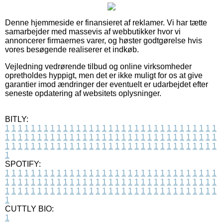
Denne hjemmeside er finansieret af reklamer. Vi har tætte
samarbejder med massevis af webbutikker hvor vi
annoncerer firmaernes varer, og høster godtgørelse hvis
vores besøgende realiserer et indkøb.
Vejledning vedrørende tilbud og online virksomheder
opretholdes hyppigt, men det er ikke muligt for os at give
garantier imod ændringer der eventuelt er udarbejdet efter
seneste opdatering af websitets oplysninger.
BITLY:
1
1
1
1
1
1
1
1
1
1
1
1
1
1
1
1
1
1
1
1
1
1
1
1
1
1
1
1
1
1
1
1
1
1
1
1
1
1
1
1
1
1
1
1
1
1
1
1
1
1
1
1
1
1
1
1
1
1
1
1
1
1
1
1
1
1
1
1
1
1
1
1
1
1
1
1
1
1
1
1
1
1
1
1
1
1
1
1
1
1
1
1
1
1
1
1
1
1
1
1
SPOTIFY:
1
1
1
1
1
1
1
1
1
1
1
1
1
1
1
1
1
1
1
1
1
1
1
1
1
1
1
1
1
1
1
1
1
1
1
1
1
1
1
1
1
1
1
1
1
1
1
1
1
1
1
1
1
1
1
1
1
1
1
1
1
1
1
1
1
1
1
1
1
1
1
1
1
1
1
1
1
1
1
1
1
1
1
1
1
1
1
1
1
1
1
1
1
1
1
1
1
1
1
1
CUTTLY BIO:
1