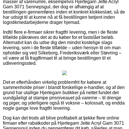
masser af varenumre, eksempelvis Hjertegarn Jette Acryl
Garn 3071 Sennepsgul, der dog er afhængig af at
bestillingen gennemføres inden et konkret klokkeslæt, så de
har udsigt til at kunne nå at få bestillingen betjent inden
logistikmedarbejderne drager hjemad.
Indtil flere e-firmaer sikrer fragtfri levering, men i de fleste
tilfælde påkræves det at du køber for et fastslået beløb.
Alternativt kan du udse dig den mindst kostelige slags
levering, som i de fleste tilfælde – uden hensyn til om man
opholder sig ved Silkeborg, Frederiksværk eller Støvring –
vil være at få fragtfirmaet til at bringe bestillingen til et
udleveringssted.
Det er efterhånden virkelig problemfrit for købere at
sammenholde priser i blandt forskellige e-handler, og af den
grund har utallige Hjertegarn butikker på nettet fundet det
uundgåeligt at stampe prisniveauet på varerne – til drenge
og piger, og yderligere også til voksne – kolossalt, og endda
nogle gange love fragtfri levering.
Dog kan det trods alt blive profitabelt at tjekke flere online
firmaer efter rabatkoder på Hjertegarn Jette Acryl Garn 3071
Sennepsgul inden du gennemfører dit køb, således at man