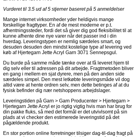
Vurderet til
3.5
ud af 5 stjerner baseret på
5
anmeldelser
Mange internet virksomheder yder heldigvis mange
forskellige fragttyper. En af de mest moderne er p.t.
afhentningssteder, fordi det så giver dig god fleksibilitet til at
kunne afhente dine nye varer når det passer ind i din
hverdag. Leveringstypen er nemlig særdeles smart, og
desuden desuden den mindst kostelige type af levering ved
køb af Hjertegarn Jette Acryl Garn 3071 Sennepsgul.
Du burde på samme måde tænke over at få leveret hjem til
dig selv eller til adressen på dit arbejde. Fragtmetoden bliver
en gang i mellem en sjat dyrere, men på den anden side
særdeles simpel. Den mest letkøbte leveringsmåde vil dog
altid være at hente ordren selv, men dette betinges af at du
fysisk befinder dig nær netshoppens arbejdslager.
Leveringstiden på Garn > Garn Producenter > Hjertegarn >
Hjertegarn Jette Acryl er jo rigtig vigtig hvis man har brug for
din pakke fluks, så med det formål er det utvivlsomt på sin
plads at vi checker den estimerede leveringstid på det
pågældende produkt.
En stor portion online forretninger tilsiger dag-til-dag fragt på