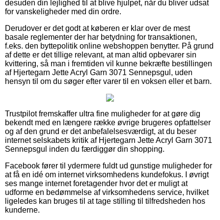
desuden din lejlighed til at blive hjulpet, når du bliver udsat
for vanskeligheder med din ordre.
Derudover er det godt at køberen er klar over de mest
basale reglementer der har betydning for transaktionen,
f.eks. den byttepolitik online webshoppen benytter. På grund
af dette er det tillige relevant, at man altid opbevarer sin
kvittering, så man i fremtiden vil kunne bekræfte bestillingen
af Hjertegarn Jette Acryl Garn 3071 Sennepsgul, uden
hensyn til om du søger efter varer til en voksen eller et barn.
Trustpilot fremskaffer ultra fine muligheder for at gøre dig
bekendt med en længere række øvrige brugeres opfattelser
og af den grund er det anbefalelsesværdigt, at du beser
internet selskabets kritik af Hjertegarn Jette Acryl Garn 3071
Sennepsgul inden du færdiggør din shopping.
Facebook fører til ydermere fuldt ud gunstige muligheder for
at få en idé om internet virksomhedens kundefokus. I øvrigt
ses mange internet foretagender hvor det er muligt at
udforme en bedømmelse af virksomhedens service, hvilket
ligeledes kan bruges til at tage stilling til tilfredsheden hos
kunderne.