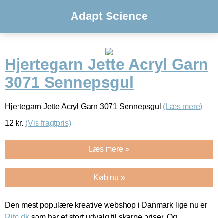
Adapt Science
Hjertegarn Jette Acryl Garn
3071 Sennepsgul
Hjertegarn Jette Acryl Garn 3071 Sennepsgul
(Læs mere)
12
kr.
(Vis fragtpris)
Læs mere »
Køb nu »
Den mest populære kreative webshop i Danmark lige nu er
Rito.dk
som har et stort udvalg til skarpe priser. Og