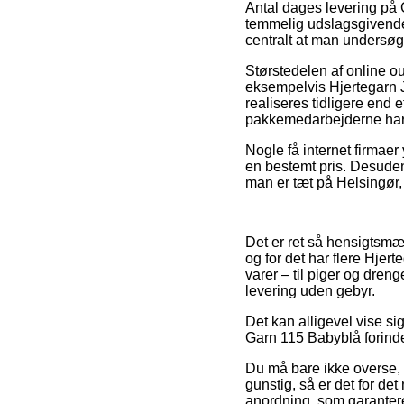
Antal dages levering på 
temmelig udslagsgivende i
centralt at man undersøg
Størstedelen af online o
eksempelvis Hjertegarn J
realiseres tidligere end 
pakkemedarbejderne har 
Nogle få internet firmaer
en bestemt pris. Desude
man er tæt på Helsingør, 
Det er ret så hensigtsmæs
og for det har flere Hjer
varer – til piger og dre
levering uden gebyr.
Det kan alligevel vise s
Garn 115 Babyblå forinden
Du må bare ikke overse, a
gunstig, så er det for de
anordning, som garantere