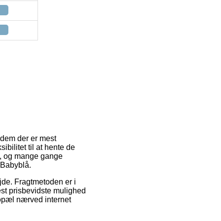
 dem der er mest
bilitet til at hente de
lig, og mange gange
 Babyblå.
ejde. Fragtmetoden er i
est prisbevidste mulighed
bopæl nærved internet