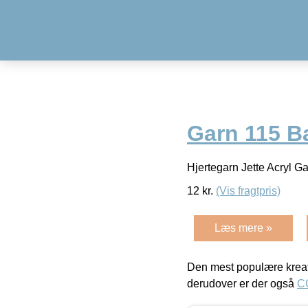
Garn 115 B
Hjertegarn Jette Acryl 
12
kr.
(Vis fragtpris)
Læs mere »
Den mest populære kreat
derudover er der også
C