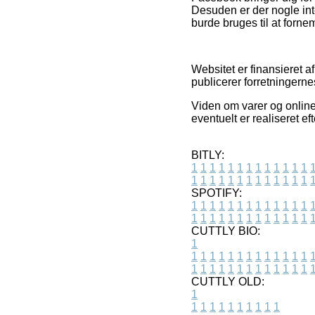
Desuden er der nogle inter
burde bruges til at forn
Websitet er finansieret a
publicerer forretningernes
Viden om varer og online
eventuelt er realiseret e
BITLY:
1
1
1
1
1
1
1
1
1
1
1
1
1
1
1
1
1
1
1
1
1
1
1
1
1
1
SPOTIFY:
1
1
1
1
1
1
1
1
1
1
1
1
1
1
1
1
1
1
1
1
1
1
1
1
1
1
CUTTLY BIO:
1
1
1
1
1
1
1
1
1
1
1
1
1
1
1
1
1
1
1
1
1
1
1
1
1
1
1
CUTTLY OLD:
1
1
1
1
1
1
1
1
1
1
1