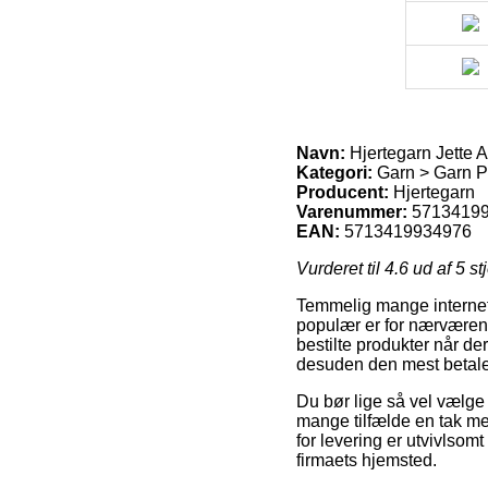
Navn:
Hjertegarn Jette 
Kategori:
Garn > Garn Pr
Producent:
Hjertegarn
Varenummer:
5713419
EAN:
5713419934976
Vurderet til
4.6
ud af 5 st
Temmelig mange internet 
populær er for nærværende 
bestilte produkter når de
desuden den mest betalel
Du bør lige så vel vælge a
mange tilfælde en tak me
for levering er utvivlsom
firmaets hjemsted.