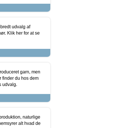
 bredt udvalg af
r. Klik her for at se
produceret garn, men
or finder du hos dem
es udvalg.
roduktion, naturlige
nemsyrer alt hvad de