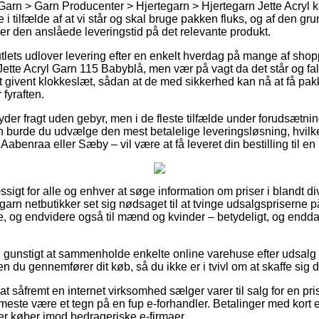
Garn > Garn Producenter > Hjertegarn > Hjertegarn Jette Acryl k
 tilfælde af at vi står og skal bruge pakken fluks, og af den gru
er den anslåede leveringstid på det relevante produkt.
utlets udlover levering efter en enkelt hverdag på mange af sh
ette Acryl Garn 115 Babyblå, men vær på vagt da det står og fa
et givent klokkeslæt, sådan at de med sikkerhed kan nå at få pakk
fyraften.
 yder fragt uden gebyr, men i de fleste tilfælde under forudsætni
n burde du udvælge den mest betalelige leveringsløsning, hvi
Aabenraa eller Sæby – vil være at få leveret din bestilling til e
sigt for alle og enhver at søge information om priser i blandt div
tegarn netbutikker set sig nødsaget til at tvinge udsalgspriserne 
nge, og endvidere også til mænd og kvinder – betydeligt, og end
ig gunstigt at sammenholde enkelte online varehuse efter udsalg 
 du gennemfører dit køb, så du ikke er i tvivl om at skaffe sig d
t såfremt en internet virksomhed sælger varer til salg for en pri
t meste være et tegn på en fup e-forhandler. Betalinger med kort 
r køber imod bedrageriske e-firmaer.