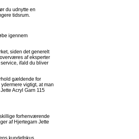
bør du udnytte en
ngere tidsrum.
 løbe igennem
ket, siden det generelt
l overværes af eksperter
ervice, ifald du bliver
rhold gældende for
 ydermere vigtigt, at man
 Jette Acryl Garn 115
dskillige forhenværende
ger af Hjertegarn Jette
kkens kundefokus.