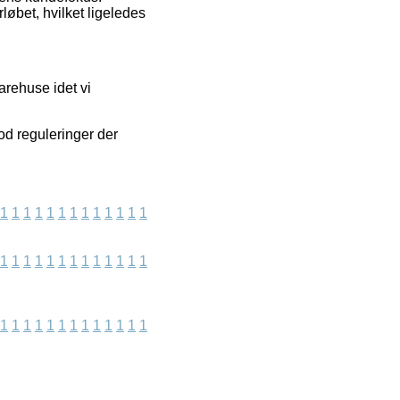
rløbet, hvilket ligeledes
arehuse idet vi
od reguleringer der
1
1
1
1
1
1
1
1
1
1
1
1
1
1
1
1
1
1
1
1
1
1
1
1
1
1
1
1
1
1
1
1
1
1
1
1
1
1
1