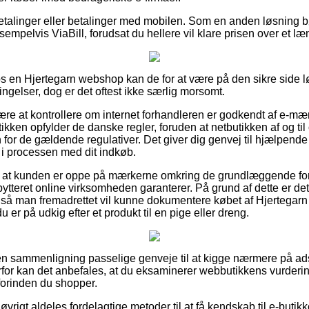
tbetalinger eller betalinger med mobilen. Som en anden løsning 
sempelvis ViaBill, forudsat du hellere vil klare prisen over et læ
os en Hjertegarn webshop kan de for at være på den sikre side
gelser, dog er det oftest ikke særlig morsomt.
være at kontrollere om internet forhandleren er godkendt af e-mær
tikken opfylder de danske regler, foruden at netbutikken af og ti
for de gældende regulativer. Det giver dig genvej til hjælpende s
 i processen med dit indkøb.
i at kunden er oppe på mærkerne omkring de grundlæggende fo
bytteret online virksomheden garanterer. På grund af dette er det
, så man fremadrettet vil kunne dokumentere købet af Hjertegarn
 er på udkig efter et produkt til en pige eller dreng.
uden sammenligning passelige genveje til at kigge nærmere på a
rfor kan det anbefales, at du eksaminerer webbutikkens vurderin
forinden du shopper.
øvrigt aldeles fordelagtige metoder til at få kendskab til e-buti