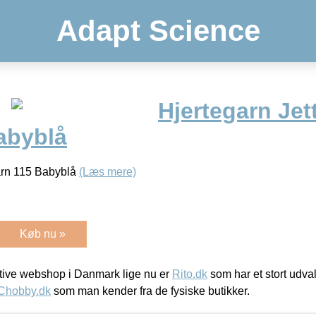
Adapt Science
Hjertegarn Jet
abyblå
Garn 115 Babyblå
(Læs mere)
Køb nu »
ive webshop i Danmark lige nu er
Rito.dk
som har et stort udval
Chobby.dk
som man kender fra de fysiske butikker.