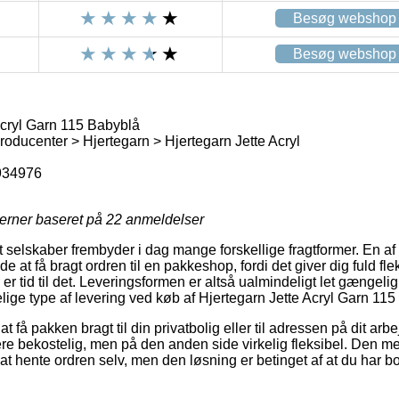
Besøg webshop
Besøg webshop
Acryl Garn 115 Babyblå
oducenter > Hjertegarn > Hjertegarn Jette Acryl
934976
jerner baseret på
22
anmeldelser
selskaber frembyder i dag mange forskellige fragtformer. En af
at få bragt ordren til en pakkeshop, fordi det giver dig fuld fleksi
r er tid til det. Leveringsformen er altså ualmindeligt let gænge
ige type af levering ved køb af Hjertegarn Jette Acryl Garn 115
t få pakken bragt til din privatbolig eller til adressen på dit arb
re bekostelig, men på den anden side virkelig fleksibel. Den m
t at hente ordren selv, men den løsning er betinget af at du har 