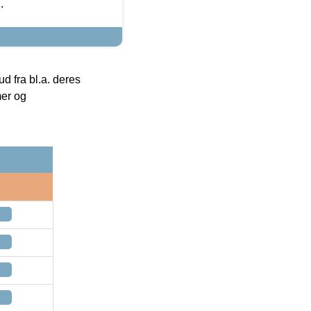
.
 fra bl.a. deres
mer og