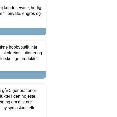
øj kundeservice, hurtig
 til private, engros og
ukne hobbybutik, når
 skoler/institutioner og
forskellige produkter.
 går 3 generationer
dukter i den højeste
sætning om at være
s ny symaskine eller