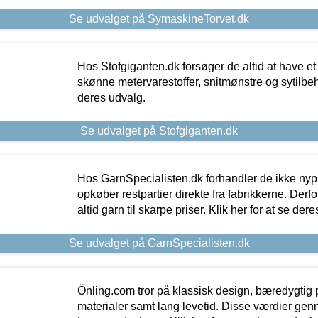
Se udvalget på SymaskineTorvet.dk
Hos Stofgiganten.dk forsøger de altid at have et
skønne metervarestoffer, snitmønstre og sytilbehø
deres udvalg.
Se udvalget på Stofgiganten.dk
Hos GarnSpecialisten.dk forhandler de ikke ny
opkøber restpartier direkte fra fabrikkerne. Derf
altid garn til skarpe priser. Klik her for at se der
Se udvalget på GarnSpecialisten.dk
Önling.com tror på klassisk design, bæredygtig p
materialer samt lang levetid. Disse værdier gen