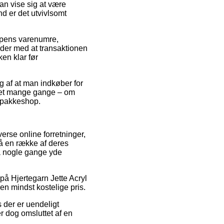
an vise sig at være
nd er det utvivlsomt
oppens varenumre,
lder med at transaktionen
en klar før
ng af at man indkøber for
lket mange gange – om
n pakkeshop.
erse online forretninger,
på en række af deres
da nogle gange yde
på Hjertegarn Jette Acryl
en mindst kostelige pris.
s der er uendeligt
er dog omsluttet af en