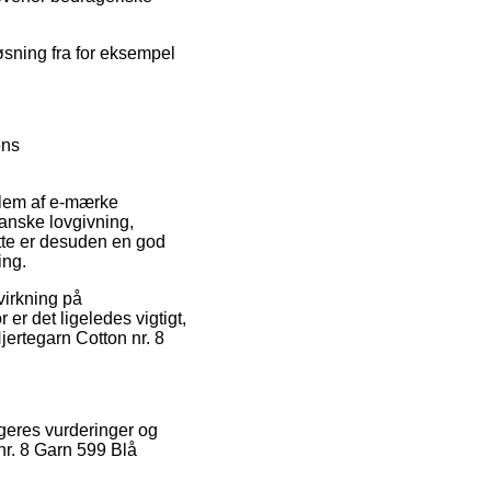
øsning fra for eksempel
ens
edlem af e-mærke
danske lovgivning,
ette er desuden en god
ing.
virkning på
er det ligeledes vigtigt,
jertegarn Cotton nr. 8
rugeres vurderinger og
nr. 8 Garn 599 Blå