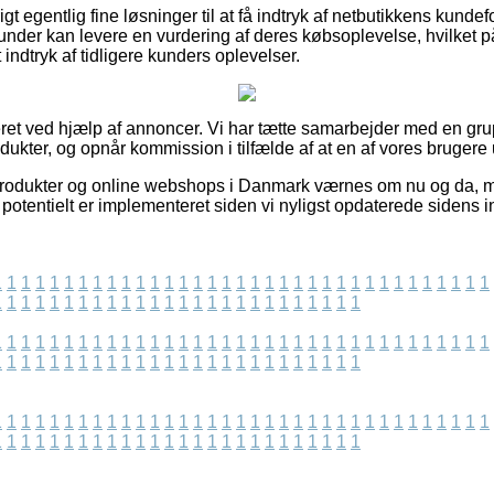
igt egentlig fine løsninger til at få indtryk af netbutikkens kund
kunder kan levere en vurdering af deres købsoplevelse, hvilke
et indtryk af tidligere kunders oplevelser.
ret ved hjælp af annoncer. Vi har tætte samarbejder med en gr
odukter, og opnår kommission i tilfælde af at en af vores brugere
rodukter og online webshops i Danmark værnes om nu og da, me
potentielt er implementeret siden vi nyligst opdaterede sidens i
1
1
1
1
1
1
1
1
1
1
1
1
1
1
1
1
1
1
1
1
1
1
1
1
1
1
1
1
1
1
1
1
1
1
1
1
1
1
1
1
1
1
1
1
1
1
1
1
1
1
1
1
1
1
1
1
1
1
1
1
1
1
1
1
1
1
1
1
1
1
1
1
1
1
1
1
1
1
1
1
1
1
1
1
1
1
1
1
1
1
1
1
1
1
1
1
1
1
1
1
1
1
1
1
1
1
1
1
1
1
1
1
1
1
1
1
1
1
1
1
1
1
1
1
1
1
1
1
1
1
1
1
1
1
1
1
1
1
1
1
1
1
1
1
1
1
1
1
1
1
1
1
1
1
1
1
1
1
1
1
1
1
1
1
1
1
1
1
1
1
1
1
1
1
1
1
1
1
1
1
1
1
1