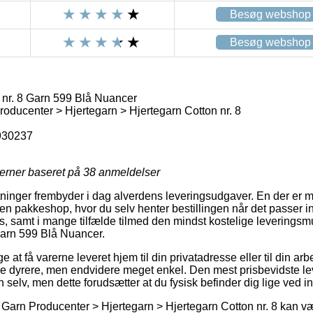
Besøg webshop
Besøg webshop
 nr. 8 Garn 599 Blå Nuancer
oducenter > Hjertegarn > Hjertegarn Cotton nr. 8
930237
jerner baseret på
38
anmeldelser
inger frembyder i dag alverdens leveringsudgaver. En der er me
til en pakkeshop, hvor du selv henter bestillingen når det passer 
øs, samt i mange tilfælde tilmed den mindst kostelige leverings
Garn 599 Blå Nuancer.
e at få varerne leveret hjem til din privatadresse eller til din a
mule dyrere, men endvidere meget enkel. Den mest prisbevidste l
 selv, men dette forudsætter at du fysisk befinder dig lige ved in
Garn Producenter > Hjertegarn > Hjertegarn Cotton nr. 8 kan væ