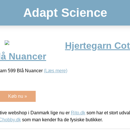
Adapt Science
Hjertegarn Cot
lå Nuancer
 Garn 599 Blå Nuancer
(Læs mere)
Køb nu »
ive webshop i Danmark lige nu er
Rito.dk
som har et stort udval
Chobby.dk
som man kender fra de fysiske butikker.