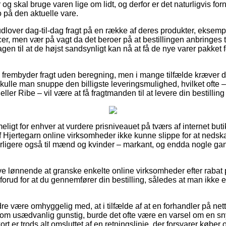
 og skal bruge varen lige om lidt, og derfor er det naturligvis for
 på den aktuelle vare.
udlover dag-til-dag fragt på en række af deres produkter, eksemp
r, men vær på vagt da det beroer på at bestillingen anbringes ti
en til at de højst sandsynligt kan nå at få de nye varer pakket f
 frembyder fragt uden beregning, men i mange tilfælde kræver det
 skulle man snuppe den billigste leveringsmulighed, hvilket ofte
ler Ribe – vil være at få fragtmanden til at levere din bestilling 
eligt for enhver at vurdere prisniveauet på tværs af internet buti
Hjertegarn online virksomheder ikke kunne slippe for at nedsk
derligere også til mænd og kvinder – markant, og endda nogle ga
ive lønnende at granske enkelte online virksomheder efter rabat 
rud for at du gennemfører din bestilling, således at man ikke er 
e være omhyggelig med, at i tilfælde af at en forhandler på nettet
som usædvanlig gunstig, burde det ofte være en varsel om en sn
 er trods alt omsluttet af en retningslinje, der forsvarer køber