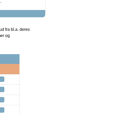
.
 fra bl.a. deres
mer og