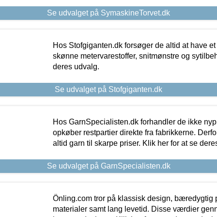
Se udvalget på SymaskineTorvet.dk
Hos Stofgiganten.dk forsøger de altid at have et
skønne metervarestoffer, snitmønstre og sytilbehø
deres udvalg.
Se udvalget på Stofgiganten.dk
Hos GarnSpecialisten.dk forhandler de ikke ny
opkøber restpartier direkte fra fabrikkerne. Derf
altid garn til skarpe priser. Klik her for at se der
Se udvalget på GarnSpecialisten.dk
Önling.com tror på klassisk design, bæredygtig p
materialer samt lang levetid. Disse værdier gen