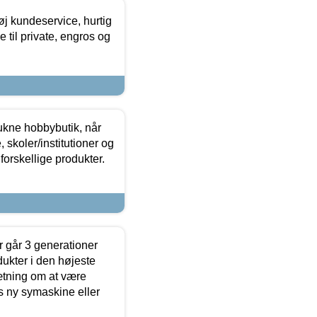
øj kundeservice, hurtig
 til private, engros og
ukne hobbybutik, når
 skoler/institutioner og
forskellige produkter.
 går 3 generationer
dukter i den højeste
sætning om at være
s ny symaskine eller