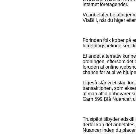
internet foretagender.
Vi anbefaler betalinger m
ViaBill, når du higer efte
Forinden folk køber på e
forretningsbetingelser, d
Et andet alternativ kunn
ordningen, eftersom det b
foruden at online websho
chance for at blive hjulp
Ligeså slår vi et slag f
transaktionen, som eksemp
at man altid opbevarer si
Garn 599 Blå Nuancer, ua
Trustpilot tilbyder adski
derfor kan det anbefales
Nuancer inden du placere