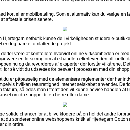
ed kort eller mobilbetaling. Som et alternativ kan du vælge en l
r at afbetale prisen senere.
n Hjertegarn netbutik kunne de i virkeligheden studere e-butikk
et er dog bare et omfattende projekt.
e derfor være at kontrollere hvorvidt online virksomheden er m
ør være en forsikring om at e-handlen efterlever den officielle 
ppen nu og da revurderes af eksperter der forstår vilkårene. D
et, for så vidt du udsættes for besvær i processen med din shopp
or at du er påpasselig med de elementære reglementer der har ind
elvis hvilken returrettighed internet selskabet anvender. Derfor 
n faktura, således man i fremtiden vil kunne bevise handlen af H
nset om du shopper til en herre eller dame.
llige solide chancer for at blive klogere på en hel del andre forb
, at du sonderer online webshoppens kritik af Hjertegarn Cotton 
r din ordre.