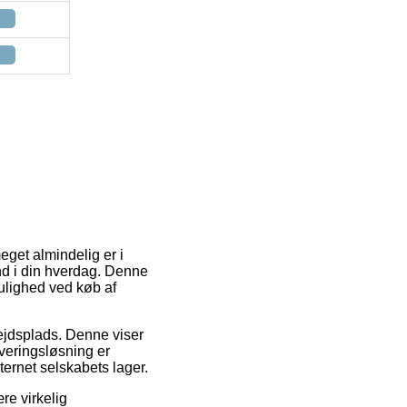
get almindelig er i
ind i din hverdag. Denne
mulighed ved køb af
rbejdsplads. Denne viser
everingsløsning er
ternet selskabets lager.
re virkelig