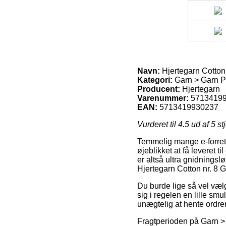
Navn:
Hjertegarn Cotton
Kategori:
Garn > Garn Pr
Producent:
Hjertegarn
Varenummer:
5713419
EAN:
5713419930237
Vurderet til
4.5
ud af 5 st
Temmelig mange e-forretn
øjeblikket at få leveret 
er altså ultra gnidningsl
Hjertegarn Cotton nr. 8 
Du burde lige så vel vælg
sig i regelen en lille s
unægtelig at hente ordren
Fragtperioden på Garn > 