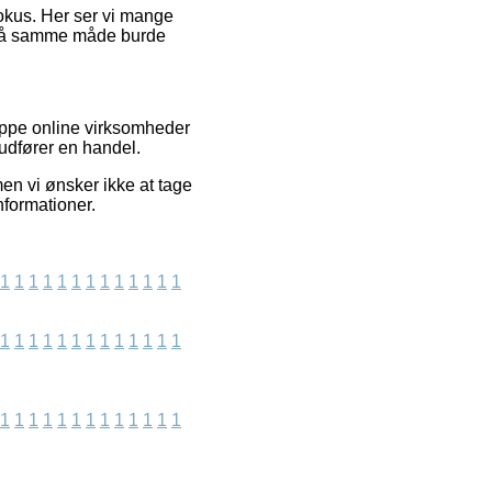
efokus. Her ser vi mange
t på samme måde burde
uppe online virksomheder
 udfører en handel.
n vi ønsker ikke at tage
nformationer.
1
1
1
1
1
1
1
1
1
1
1
1
1
1
1
1
1
1
1
1
1
1
1
1
1
1
1
1
1
1
1
1
1
1
1
1
1
1
1