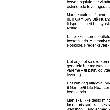
betydningsfuld når vi står
estimerede leveringsdato
Mange outlets på nettet 
nr. 8 Garn 599 Blå Nuance
tidspunkt, med hensynstag
fyraften.
En række internet outlets
bestemt pris. Alternativt
Roskilde, Frederiksværk el
Det er jo ret så overkomm
gengæld har massevis af 
varerne – til børn, og y
levering.
Det kan dog alligevel bl
8 Garn 599 Blå Nuancer fo
bedste pris.
Man skal ikke desto mindr
for en pris som kan ses 
webshop. Handler med kort