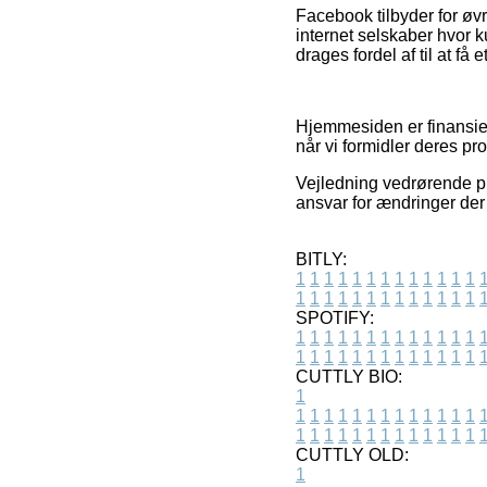
Facebook tilbyder for øvr
internet selskaber hvor 
drages fordel af til at få 
Hjemmesiden er finansie
når vi formidler deres pr
Vejledning vedrørende p
ansvar for ændringer der 
BITLY:
1
1
1
1
1
1
1
1
1
1
1
1
1
1
1
1
1
1
1
1
1
1
1
1
1
1
SPOTIFY:
1
1
1
1
1
1
1
1
1
1
1
1
1
1
1
1
1
1
1
1
1
1
1
1
1
1
CUTTLY BIO:
1
1
1
1
1
1
1
1
1
1
1
1
1
1
1
1
1
1
1
1
1
1
1
1
1
1
1
CUTTLY OLD:
1