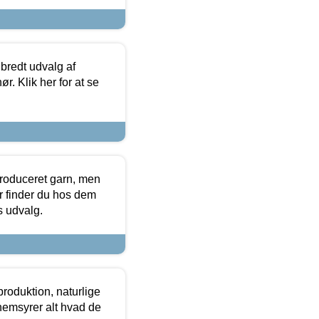
 bredt udvalg af
r. Klik her for at se
produceret garn, men
or finder du hos dem
es udvalg.
roduktion, naturlige
nemsyrer alt hvad de