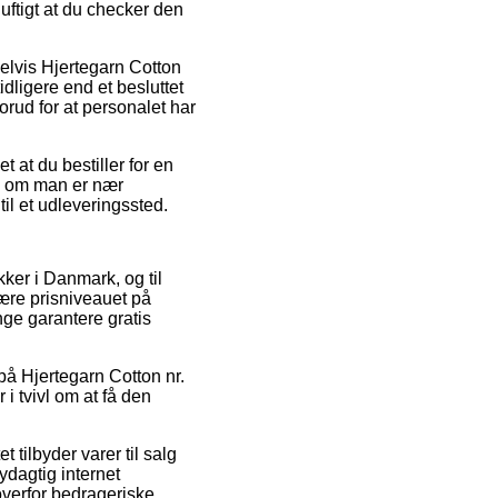
nuftigt at du checker den
elvis Hjertegarn Cotton
dligere end et besluttet
orud for at personalet har
 at du bestiller for en
 – om man er nær
til et udleveringssted.
kker i Danmark, og til
ære prisniveauet på
nge garantere gratis
på Hjertegarn Cotton nr.
i tvivl om at få den
 tilbyder varer til salg
ydagtig internet
 overfor bedrageriske