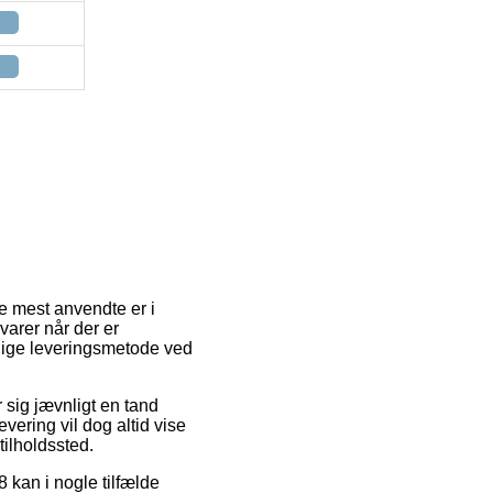
de mest anvendte er i
 varer når der er
elige leveringsmetode ved
r sig jævnligt en tand
vering vil dog altid vise
ilholdssted.
 kan i nogle tilfælde