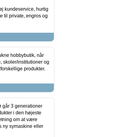
øj kundeservice, hurtig
 til private, engros og
ukne hobbybutik, når
 skoler/institutioner og
forskellige produkter.
 går 3 generationer
dukter i den højeste
sætning om at være
s ny symaskine eller