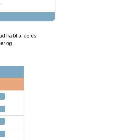
.
 fra bl.a. deres
mer og