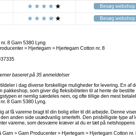
Besøg webshop
Besøg webshop
 nr. 8 Garn 5380 Lyng
oducenter > Hjertegarn > Hjertegarn Cotton nr. 8
937335
jerner baseret på
35
anmeldelser
tildeler i dag diverse forskellige muligheder for levering. En af 
 en pakkeshop, som giver dig fleksibiliteten til at hente de bestilte
ngstypen er nemlig særdeles nem, og ofte tillige den mest betal
 nr. 8 Garn 5380 Lyng.
at få varerne bragt til din bolig eller til dit arbejde. Denne vise
 den anden side usædvanlig smertefri. Den prisbilligste type af le
enter varerne, som desværre kræver at du er tæt på netshoppens t
Garn > Garn Producenter > Hjertegarn > Hjertegarn Cotton nr. 8