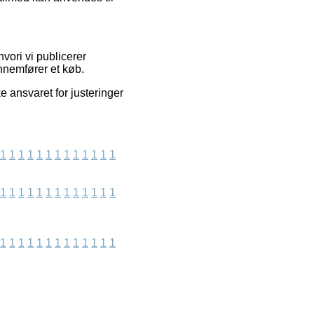
vori vi publicerer
ennemfører et køb.
e ansvaret for justeringer
1
1
1
1
1
1
1
1
1
1
1
1
1
1
1
1
1
1
1
1
1
1
1
1
1
1
1
1
1
1
1
1
1
1
1
1
1
1
1