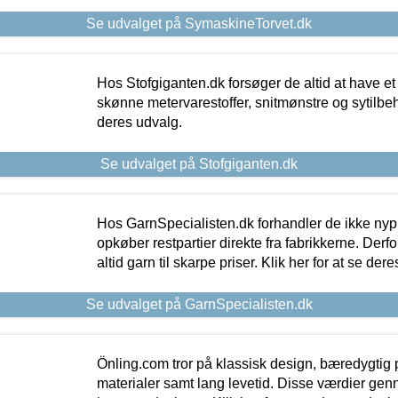
Se udvalget på SymaskineTorvet.dk
Hos Stofgiganten.dk forsøger de altid at have et
skønne metervarestoffer, snitmønstre og sytilbehø
deres udvalg.
Se udvalget på Stofgiganten.dk
Hos GarnSpecialisten.dk forhandler de ikke ny
opkøber restpartier direkte fra fabrikkerne. Derf
altid garn til skarpe priser. Klik her for at se der
Se udvalget på GarnSpecialisten.dk
Önling.com tror på klassisk design, bæredygtig p
materialer samt lang levetid. Disse værdier gen