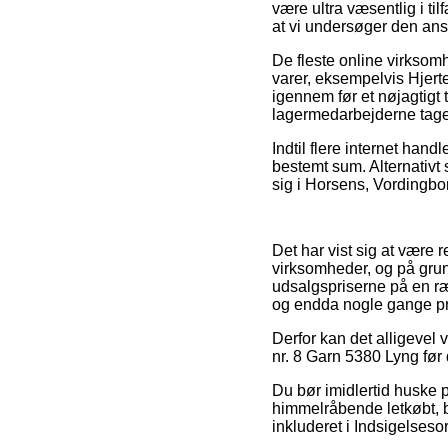
være ultra væsentlig i til
at vi undersøger den an
De fleste online virksom
varer, eksempelvis Hjerte
igennem før et nøjagtigt 
lagermedarbejderne tage
Indtil flere internet han
bestemt sum. Alternativt
sig i Horsens, Vordingborg
Det har vist sig at være r
virksomheder, og på grund
udsalgspriserne på en ræk
og endda nogle gange præ
Derfor kan det alligevel v
nr. 8 Garn 5380 Lyng før 
Du bør imidlertid huske på
himmelråbende letkøbt, bu
inkluderet i Indsigelses