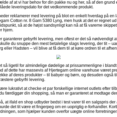
fælde af at vi har behov for din pakke nu og her, så af den grund 
slåede leveringsdato for det vedkommende produkt.
heder reklamerer med levering på blot en enkelt hverdag på en 
garn Cotton nr. 8 Garn 5380 Lyng, men husk at det er regnet ud f
tidspunkt, så at de højst sandsynligt kan nå at få varerne skippet
r hjem.
dler garanterer gebyrfri levering, men oftest er det så nødvendigt
 skulle du snuppe den mest betalelige slags levering, der tit – 
 eller Hadsten – vil blive at få dem til at køre ordren til et afhe
et så ligetil for almindelige dødelige at prissammenligne i blandt 
 af dette har massevis af Hjertegarn online varehuse været pres
ke af deres produkter – til babyer og børn, og desuden også til 
stere gebyrfri levering.
ære lukrativt at checke et par forskellige internet outlets efter t
du færdiggør din shopping, så man er garanteret at modtage den b
, at ifald en shop udbyder bedst i test varer til en salgspris der
rde det tit være et fingerpeg om en uoprigtig e-forhandler. Kort
ordningen, som hjælper kunden overfor uægte online forretninger