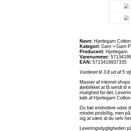
Navn:
Hjertegarn Cotton
Kategori:
Garn > Garn Pr
Producent:
Hjertegarn
Varenummer:
5713419
EAN:
5713419937335
Vurderet til
3.8
ud af 5 st
Masser af internet shops 
øjeblikket at få sendt til
mulighed for det. Leveri
køb af Hjertegarn Cotton
Du bør endvidere udse dig 
mindre prisbillig, men på
sig at være at du selv h
Leveringsdygtigheden på 