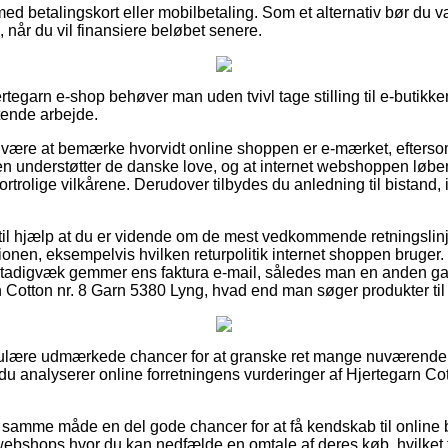
med betalingskort eller mobilbetaling. Som et alternativ bør du v
 når du vil finansiere beløbet senere.
tegarn e-shop behøver man uden tvivl tage stilling til e-butikke
ttende arbejde.
r være at bemærke hvorvidt online shoppen er e-mærket, eftersom
pen understøtter de danske love, og at internet webshoppen løb
rolige vilkårene. Derudover tilbydes du anledning til bistand, 
til hjælp at du er vidende om de mest vedkommende retningslinjer
onen, eksempelvis hvilken returpolitik internet shoppen bruger. 
 stadigvæk gemmer ens faktura e-mail, således man en anden ga
n Cotton nr. 8 Garn 5380 Lyng, hvad end man søger produkter til 
egulære udmærkede chancer for at granske ret mange nuværende f
 du analyserer online forretningens vurderinger af Hjertegarn Co
 samme måde en del gode chancer for at få kendskab til online 
bshops hvor du kan nedfælde en omtale af deres køb, hvilket t