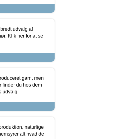
 bredt udvalg af
r. Klik her for at se
produceret garn, men
or finder du hos dem
es udvalg.
roduktion, naturlige
nemsyrer alt hvad de