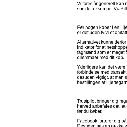
Vi foreslår generelt køb 
som for eksempel ViaBill,
Før nogen køber i en Hjer
er det uden tvivl et omfa
Alternativet kunne derfo
indikator for at netshop
fagmænd som er meget fort
dilemmaer med dit køb.
Yderligere kan det være 
forbindelse med transakti
desuden vigtigt, at man
bestillingen af Hjertegar
Trustpilot bringer dig r
herved anbefales det, at
før du køber.
Facebook forærer dig på
Desuden ses en række we