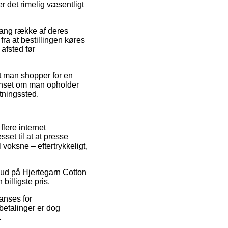
er det rimelig væsentligt
lang række af deres
ra at bestillingen køres
 afsted før
 at man shopper for en
uanset om man opholder
ntningssted.
flere internet
set til at at presse
voksne – eftertrykkeligt,
ilbud på Hjertegarn Cotton
illigste pris.
 anses for
betalinger er dog
.