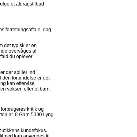
ælge et afdragstilbud
ns forretningsaftale, dog
 det typisk er en
ende overvåges af
ifald du oplever
 der spiller ind i
I den forbindelse er det
ng kan eftervise
en voksen eller et barn.
orbrugeres kritik og
tton nr. 8 Garn 5380 Lyng
butikkens kundefokus.
ilmed kan anvendes til