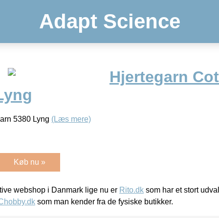
Adapt Science
Hjertegarn Cot
Lyng
 Garn 5380 Lyng
(Læs mere)
Køb nu »
ive webshop i Danmark lige nu er
Rito.dk
som har et stort udval
Chobby.dk
som man kender fra de fysiske butikker.