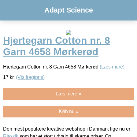
Adapt Science
Hjertegarn Cotton nr. 8
Garn 4658 Mørkerød
Hjertegarn Cotton nr. 8 Garn 4658 Mørkerød
(Læs mere)
17
kr.
(Vis fragtpris)
Læs mere »
Køb nu »
Den mest populære kreative webshop i Danmark lige nu er
Rito.dk
som har et stort udvalg til skarpe priser. Og