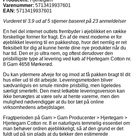
Varenummer:
5713419937601
EAN:
5713419937601
Vurderet til
3.9
ud af 5 stjerner baseret på
23
anmeldelser
En hel del internet outlets frembyder i øjeblikket en række
forskellige former for fragt. En af de mest moderne er for
øjeblikket levering til en pakkeshop, hvor det nemlig er ret
fleksibelt for dig at kunne hente dine nye produkter når du
har tid. Den er jo ultra nem, og oftest derudover den
prisbilligste type af levering ved køb af Hjertegarn Cotton nr.
8 Garn 4658 Mørkerød.
Du kan ydermere afveje for og imod at få pakken bragt til dit
hus eller ud til dit arbejde. Leveringsmetoden bliver
sædvanligvis en smule mindre prisbillig, men ligeledes
særligt smertefri. Den mest letkøbte leveringsversion kan
ikke benægtes at være selv at hente varerne, men den
mulighed nødvendiggør at du bor tæt på online
virksomhedens arbejdslager.
Fragtperioden på Garn > Garn Producenter > Hjertegarn >
Hjertegarn Cotton nr. 8 er naturligvis temmelig essentiel om
man behøver ordren øjeblikkeligt, så af den grund er det
fuldt ud på sin plads at du tjekker den estimerede