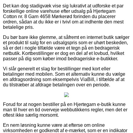
Det kan dog stadigvæk vise sig lukrativt at udforske et par
forskellige online varehuse efter udsalg på Hjertegarn
Cotton nr. 8 Garn 4658 Mørkerød forinden du placerer
ordren, sådan at du ikke er i tvivl om at indhente den mest
betalelige pris.
Du bør bare ikke glemme, at såfremt en internet butik sælger
et produkt til salg for en udsalgspris som er uhørt beskeden,
så er det i nogle tilfælde være et tegn på en bedragerisk
netbutik. Kortbestillinger er dog en del af et lovbud, hvilket
passer på dig som køber imod bedrageriske e-butikker.
Vi slår generelt et slag for bestillinger med kort eller
betalinger med mobilen. Som et alternativ kunne du vælge
en afdragsordning som eksempelvis ViaBill, i tilfælde af at
du tilstræber at afdrage betalingen over en periode.
Forud for at nogen bestiller på en Hjertegarn e-butik kunne
man til hver en tid overveje webbutikkens regler, men det er
oftest ikke særlig morsomt.
En nem løsning kunne være at efterse om online
virksomheden er godkendt af e-mærket, som er en indikator