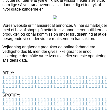
tilbyder kunderne at ytre en kritik af virksomhedens service,
som lige så vel bør anvendes til at danne dig et indtryk af
hvor glade kunderne er.
Vores website er finansieret af annoncer. Vi har samarbejder
med et hav af shops på nettet idet vi annoncerer butikkernes
produkter, og opnår kommission under forudsætning af at de
besøgende vi sender videre realiserer en transaktion.
Vejledning angående produkter og online forhandlere
vedligeholdes tit, men der gives ikke garantier imod
justeringer der måtte være iværksat efter seneste opdatering
af sidens data.
BITLY:
1
1
1
1
1
1
1
1
1
1
1
1
1
1
1
1
1
1
1
1
1
1
1
1
1
1
1
1
1
1
1
1
1
1
1
1
1
1
1
1
1
1
1
1
1
1
1
1
1
1
1
1
1
1
1
1
1
1
1
1
1
1
1
1
1
1
1
1
1
1
1
1
1
1
1
1
1
1
1
1
1
1
1
1
1
1
1
1
1
1
1
1
1
1
1
1
1
1
1
1
SPOTIFY:
1
1
1
1
1
1
1
1
1
1
1
1
1
1
1
1
1
1
1
1
1
1
1
1
1
1
1
1
1
1
1
1
1
1
1
1
1
1
1
1
1
1
1
1
1
1
1
1
1
1
1
1
1
1
1
1
1
1
1
1
1
1
1
1
1
1
1
1
1
1
1
1
1
1
1
1
1
1
1
1
1
1
1
1
1
1
1
1
1
1
1
1
1
1
1
1
1
1
1