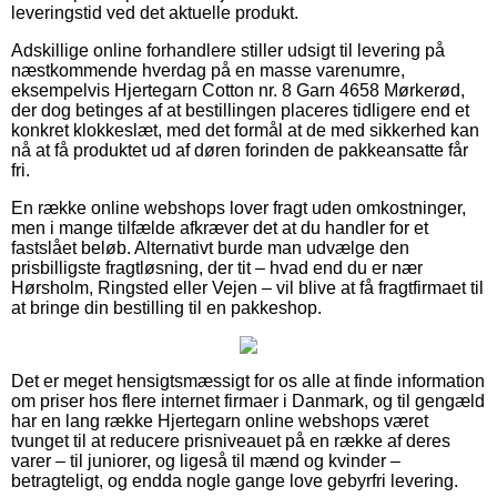
leveringstid ved det aktuelle produkt.
Adskillige online forhandlere stiller udsigt til levering på
næstkommende hverdag på en masse varenumre,
eksempelvis Hjertegarn Cotton nr. 8 Garn 4658 Mørkerød,
der dog betinges af at bestillingen placeres tidligere end et
konkret klokkeslæt, med det formål at de med sikkerhed kan
nå at få produktet ud af døren forinden de pakkeansatte får
fri.
En række online webshops lover fragt uden omkostninger,
men i mange tilfælde afkræver det at du handler for et
fastslået beløb. Alternativt burde man udvælge den
prisbilligste fragtløsning, der tit – hvad end du er nær
Hørsholm, Ringsted eller Vejen – vil blive at få fragtfirmaet til
at bringe din bestilling til en pakkeshop.
Det er meget hensigtsmæssigt for os alle at finde information
om priser hos flere internet firmaer i Danmark, og til gengæld
har en lang række Hjertegarn online webshops været
tvunget til at reducere prisniveauet på en række af deres
varer – til juniorer, og ligeså til mænd og kvinder –
betragteligt, og endda nogle gange love gebyrfri levering.