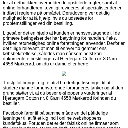
for at netbutikken overholder de opstillede regler, samt at
online forhandleren jævnligt revideres af specialister der er
indført i reglerne på området. Derudover giver det dig
mulighed for at få hjælp, hvis du udsættes for
problemstillinger ved din bestilling.
Ligeså er det en hjælp at kunden er hensynstagende til de
primære betingelser der har betydning for handlen, f.eks.
hvilken returrettighed online forretningen anvender. Derfor er
det tillige relevant, at man til enhver tid gemmer ens
købsbekræftelse, således man når som helst kan
dokumentere bestillingen af Hjertegarn Cotton nr. 8 Garn
4658 Mørkerød, om du er dame eller herre.
Trustpilot bringer dig relativt hæderlige løsninger til at
studere mange forhenværende forbrugeres tanker og af den
grund støtter vi, at du beser e-shoppens vurderinger af
Hjertegarn Cotton nr. 8 Garn 4658 Mørkerød forinden du
bestiller.
Facebook fører til på samme måde en del pålidelige
løsninger til at få et kig ind i online webshoppens
kundefokus. Foruden det er der faktisk online firmaer som