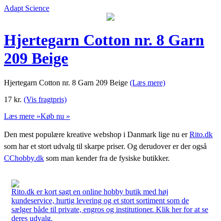
Adapt Science
Hjertegarn Cotton nr. 8 Garn
209 Beige
Hjertegarn Cotton nr. 8 Garn 209 Beige
(Læs mere)
17
kr.
(Vis fragtpris)
Læs mere »
Køb nu »
Den mest populære kreative webshop i Danmark lige nu er
Rito.dk
som har et stort udvalg til skarpe priser. Og derudover er der også
CChobby.dk
som man kender fra de fysiske butikker.
Rito.dk er kort sagt en online hobby butik med høj
kundeservice, hurtig levering og et stort sortiment som de
sælger både til private, engros og institutioner. Klik her for at se
deres udvalg.