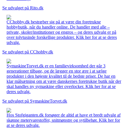
Se udvalget på Rito.dk
CChobby.dk bestræber sig på at være din foretrukne
hobbybutik, når du handler online. De handler med alle –
private, skoler/institutioner og engros – og deres udvalg er på
over tolvtusinde forskellige produkter. Klik her for at se deres
udvalg.
Se udvalget på CChobby.dk
SymaskineTorvet.dk er en familievirksomhed der går 3
generationer tilbage, og de lægger en stor ære i at sælge
produkter i den højeste kvalitet til de bedste priser. De har en
klar målsætning om at være danskernes foretrukne butik når der
skal handles ny symaskine eller overlocker. Klik her for at se
deres udvalg.
Se udvalget på SymaskineTorvet.dk
Hos Stofgiganten.dk forsøger de altid at have et bredt udvalg af
skønne metervarestoffer, snitmønstre og sytilbehør. Klik her for
at se deres udvalg.