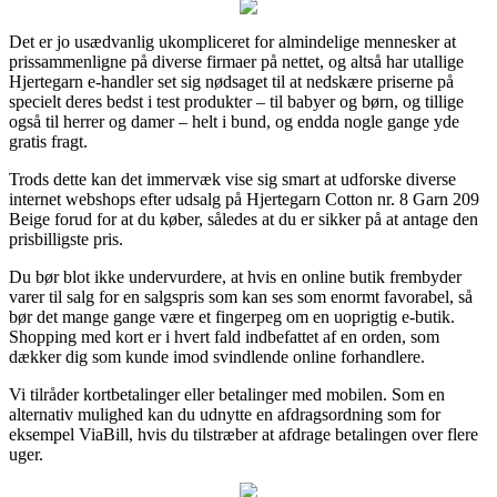
Det er jo usædvanlig ukompliceret for almindelige mennesker at
prissammenligne på diverse firmaer på nettet, og altså har utallige
Hjertegarn e-handler set sig nødsaget til at nedskære priserne på
specielt deres bedst i test produkter – til babyer og børn, og tillige
også til herrer og damer – helt i bund, og endda nogle gange yde
gratis fragt.
Trods dette kan det immervæk vise sig smart at udforske diverse
internet webshops efter udsalg på Hjertegarn Cotton nr. 8 Garn 209
Beige forud for at du køber, således at du er sikker på at antage den
prisbilligste pris.
Du bør blot ikke undervurdere, at hvis en online butik frembyder
varer til salg for en salgspris som kan ses som enormt favorabel, så
bør det mange gange være et fingerpeg om en uoprigtig e-butik.
Shopping med kort er i hvert fald indbefattet af en orden, som
dækker dig som kunde imod svindlende online forhandlere.
Vi tilråder kortbetalinger eller betalinger med mobilen. Som en
alternativ mulighed kan du udnytte en afdragsordning som for
eksempel ViaBill, hvis du tilstræber at afdrage betalingen over flere
uger.