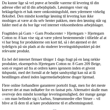
Du kunne lige så vel prøve at bestille varerne til levering til din
adresse eller ud til din arbejdsplads. Løsningen viser sig
beklageligvis et hak mere omkostningsfuld, men ydermere virkelig
fleksibel. Den mindst kostelige løsning til levering kan ikke
modsiges at være at du selv henter pakken, men den løsning står og
falder med at du bor lige ved internet virksomhedens arbejdslager.
Fragttiden på Garn > Garn Producenter > Hjertegarn > Hjertegarn
Cotton nr. 8 kan vise sig at være yderst bestemmende i tilfælde af at
vi har brug for produkterne om kort tid, så i det øjemed er det
tydeligvis på sin plads at du studerer leveringstidspunktet på det
relevante produkt.
En hel del internet firmaer tilsiger 1 dags fragt på en lang række
produkter, eksempelvis Hjertegarn Cotton nr. 8 Garn 209 Beige,
som er regnet ud fra at ordren køres igennem inden et givent
tidspunkt, med det formål at de højst sandsynligt kan nå at få
bestillingen afsted inden lagermedarbejderne drager hjemad.
Flere online forhandlere garanterer portofri fragt, men for det meste
kræver det at man indkøber for en fastsat pris. Alternativt skulle man
overveje den mindst kostelige leveringsmulighed, der mange gange
– om man befinder sig i Aarhus, Smørumnedre eller Struer – vil
blive at få dem til at køre produkterne til et afhentningssted.