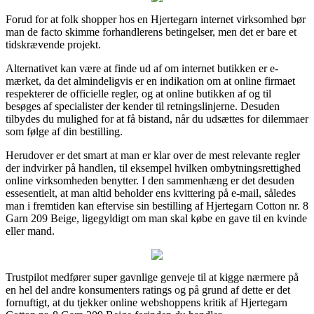
Forud for at folk shopper hos en Hjertegarn internet virksomhed bør
man de facto skimme forhandlerens betingelser, men det er bare et
tidskrævende projekt.
Alternativet kan være at finde ud af om internet butikken er e-
mærket, da det almindeligvis er en indikation om at online firmaet
respekterer de officielle regler, og at online butikken af og til
besøges af specialister der kender til retningslinjerne. Desuden
tilbydes du mulighed for at få bistand, når du udsættes for dilemmaer
som følge af din bestilling.
Herudover er det smart at man er klar over de mest relevante regler
der indvirker på handlen, til eksempel hvilken ombytningsrettighed
online virksomheden benytter. I den sammenhæng er det desuden
essesentielt, at man altid beholder ens kvittering på e-mail, således
man i fremtiden kan eftervise sin bestilling af Hjertegarn Cotton nr. 8
Garn 209 Beige, ligegyldigt om man skal købe en gave til en kvinde
eller mand.
Trustpilot medfører super gavnlige genveje til at kigge nærmere på
en hel del andre konsumenters ratings og på grund af dette er det
fornuftigt, at du tjekker online webshoppens kritik af Hjertegarn