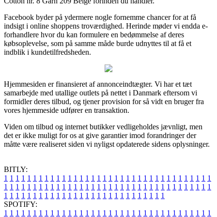
Cotton nr. 8 Garn 209 Beige forinden du handler.
Facebook byder på ydermere nogle fornemme chancer for at få
indsigt i online shoppens troværdighed. Herinde møder vi endda e-
forhandlere hvor du kan formulere en bedømmelse af deres
købsoplevelse, som på samme måde burde udnyttes til at få et
indblik i kundetilfredsheden.
Hjemmesiden er finansieret af annonceindtægter. Vi har et tæt
samarbejde med utallige outlets på nettet i Danmark eftersom vi
formidler deres tilbud, og tjener provision for så vidt en bruger fra
vores hjemmeside udfører en transaktion.
Viden om tilbud og internet butikker vedligeholdes jævnligt, men
det er ikke muligt for os at give garantier imod forandringer der
måtte være realiseret siden vi nyligst opdaterede sidens oplysninger.
BITLY:
1
1
1
1
1
1
1
1
1
1
1
1
1
1
1
1
1
1
1
1
1
1
1
1
1
1
1
1
1
1
1
1
1
1
1
1
1
1
1
1
1
1
1
1
1
1
1
1
1
1
1
1
1
1
1
1
1
1
1
1
1
1
1
1
1
1
1
1
1
1
1
1
1
1
1
1
1
1
1
1
1
1
1
1
1
1
1
1
1
1
1
1
1
1
1
1
1
1
1
1
SPOTIFY:
1
1
1
1
1
1
1
1
1
1
1
1
1
1
1
1
1
1
1
1
1
1
1
1
1
1
1
1
1
1
1
1
1
1
1
1