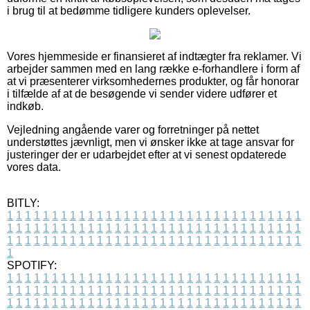
i brug til at bedømme tidligere kunders oplevelser.
Vores hjemmeside er finansieret af indtægter fra reklamer. Vi
arbejder sammen med en lang række e-forhandlere i form af
at vi præsenterer virksomhedernes produkter, og får honorar
i tilfælde af at de besøgende vi sender videre udfører et
indkøb.
Vejledning angående varer og forretninger på nettet
understøttes jævnligt, men vi ønsker ikke at tage ansvar for
justeringer der er udarbejdet efter at vi senest opdaterede
vores data.
BITLY:
1
1
1
1
1
1
1
1
1
1
1
1
1
1
1
1
1
1
1
1
1
1
1
1
1
1
1
1
1
1
1
1
1
1
1
1
1
1
1
1
1
1
1
1
1
1
1
1
1
1
1
1
1
1
1
1
1
1
1
1
1
1
1
1
1
1
1
1
1
1
1
1
1
1
1
1
1
1
1
1
1
1
1
1
1
1
1
1
1
1
1
1
1
1
1
1
1
1
1
1
SPOTIFY:
1
1
1
1
1
1
1
1
1
1
1
1
1
1
1
1
1
1
1
1
1
1
1
1
1
1
1
1
1
1
1
1
1
1
1
1
1
1
1
1
1
1
1
1
1
1
1
1
1
1
1
1
1
1
1
1
1
1
1
1
1
1
1
1
1
1
1
1
1
1
1
1
1
1
1
1
1
1
1
1
1
1
1
1
1
1
1
1
1
1
1
1
1
1
1
1
1
1
1