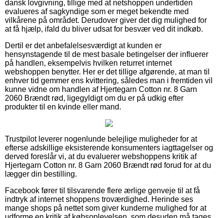
dansk lovgivning, tillige med at netshoppen undertiden
evalueres af sagkyndige som er meget bekendte med
vilkårene på området. Derudover giver det dig mulighed for
at få hjælp, ifald du bliver udsat for besvær ved dit indkøb.
Dertil er det anbefalelsesværdigt at kunden er
hensynstagende til de mest basale betingelser der influerer
på handlen, eksempelvis hvilken returret internet
webshoppen benytter. Her er det tillige afgørende, at man til
enhver tid gemmer ens kvittering, således man i fremtiden vil
kunne vidne om handlen af Hjertegarn Cotton nr. 8 Garn
2060 Brændt rød, ligegyldigt om du er på udkig efter
produkter til en kvinde eller mand.
Trustpilot leverer nogenlunde belejlige muligheder for at
efterse adskillige eksisterende konsumenters iagttagelser og
derved foreslår vi, at du evaluerer webshoppens kritik af
Hjertegarn Cotton nr. 8 Garn 2060 Brændt rød forud for at du
lægger din bestilling.
Facebook fører til tilsvarende flere ærlige genveje til at få
indtryk af internet shoppens troværdighed. Herinde ses
mange shops på nettet som giver kunderne mulighed for at
udforme en kritik af købsoplevelsen, som desuden må tages