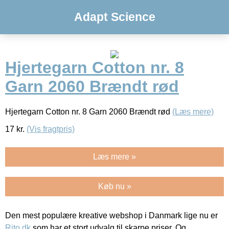
Adapt Science
Hjertegarn Cotton nr. 8
Garn 2060 Brændt rød
Hjertegarn Cotton nr. 8 Garn 2060 Brændt rød
(Læs mere)
17
kr.
(Vis fragtpris)
Læs mere »
Køb nu »
Den mest populære kreative webshop i Danmark lige nu er
Rito.dk
som har et stort udvalg til skarpe priser. Og