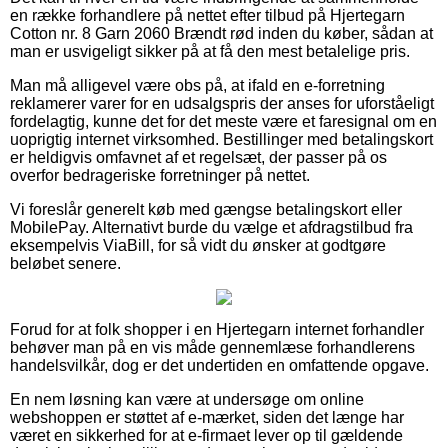
en række forhandlere på nettet efter tilbud på Hjertegarn
Cotton nr. 8 Garn 2060 Brændt rød inden du køber, sådan at
man er usvigeligt sikker på at få den mest betalelige pris.
Man må alligevel være obs på, at ifald en e-forretning
reklamerer varer for en udsalgspris der anses for uforståeligt
fordelagtig, kunne det for det meste være et faresignal om en
uoprigtig internet virksomhed. Bestillinger med betalingskort
er heldigvis omfavnet af et regelsæt, der passer på os
overfor bedrageriske forretninger på nettet.
Vi foreslår generelt køb med gængse betalingskort eller
MobilePay. Alternativt burde du vælge et afdragstilbud fra
eksempelvis ViaBill, for så vidt du ønsker at godtgøre
beløbet senere.
Forud for at folk shopper i en Hjertegarn internet forhandler
behøver man på en vis måde gennemlæse forhandlerens
handelsvilkår, dog er det undertiden en omfattende opgave.
En nem løsning kan være at undersøge om online
webshoppen er støttet af e-mærket, siden det længe har
været en sikkerhed for at e-firmaet lever op til gældende