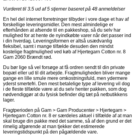
Vurderet til
3.5
ud af 5 stjerner baseret på
48
anmeldelser
En hel del internet forretninger tilbyder i vore dage et hav af
forskellige leveringsmidler. Den mest almindelige er
efterhånden at afsende til en pakkeshop, så du selv har
mulighed for at hente de nyindkøbte varer når det passer ind
i din hverdag. Leveringsformen er altså usædvanlig
fleksibel, samt i mange tilfælde desuden den mindst
kostelige fragtmulighed ved køb af Hjertegarn Cotton nr. 8
Garn 2060 Brændt rød.
Du bør lige så vel forsøge at få ordren sendt til din private
bopæl eller ud til dit arbejde. Fragtmuligheden bliver mange
gange en lille smule mere omkostningsfuld, men ydermere
yderst smertefri. Den mest betalelige type af levering vil dog
i de fleste tilfælde være at du selv henter pakken, som dog
nødvendiggør at du fysisk befinder dig tæt på netbutikkens
lager.
Fragtperioden på Garn > Garn Producenter > Hjertegarn >
Hjertegarn Cotton nr. 8 er særdeles aktuel i tilfælde af at man
skal bruge din pakke med det samme, så af den grund er det
rimelig afgørende at man tjekker det estimerede
leveringstidspunkt på den pågældende vare.