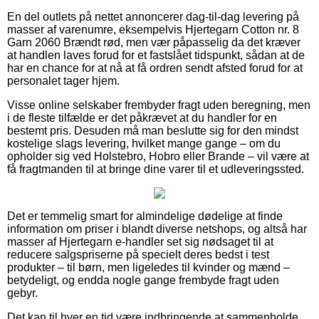
En del outlets på nettet annoncerer dag-til-dag levering på
masser af varenumre, eksempelvis Hjertegarn Cotton nr. 8
Garn 2060 Brændt rød, men vær påpasselig da det kræver
at handlen laves forud for et fastslået tidspunkt, sådan at de
har en chance for at nå at få ordren sendt afsted forud for at
personalet tager hjem.
Visse online selskaber frembyder fragt uden beregning, men
i de fleste tilfælde er det påkrævet at du handler for en
bestemt pris. Desuden må man beslutte sig for den mindst
kostelige slags levering, hvilket mange gange – om du
opholder sig ved Holstebro, Hobro eller Brande – vil være at
få fragtmanden til at bringe dine varer til et udleveringssted.
Det er temmelig smart for almindelige dødelige at finde
information om priser i blandt diverse netshops, og altså har
masser af Hjertegarn e-handler set sig nødsaget til at
reducere salgspriserne på specielt deres bedst i test
produkter – til børn, men ligeledes til kvinder og mænd –
betydeligt, og endda nogle gange frembyde fragt uden
gebyr.
Det kan til hver en tid være indbringende at sammenholde