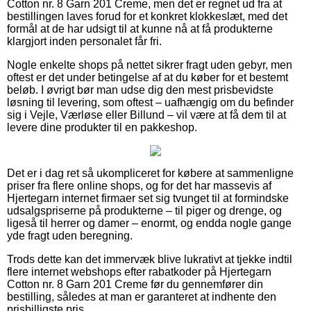
Cotton nr. 8 Garn 201 Creme, men det er regnet ud fra at
bestillingen laves forud for et konkret klokkeslæt, med det
formål at de har udsigt til at kunne nå at få produkterne
klargjort inden personalet får fri.
Nogle enkelte shops på nettet sikrer fragt uden gebyr, men
oftest er det under betingelse af at du køber for et bestemt
beløb. I øvrigt bør man udse dig den mest prisbevidste
løsning til levering, som oftest – uafhængig om du befinder
sig i Vejle, Værløse eller Billund – vil være at få dem til at
levere dine produkter til en pakkeshop.
Det er i dag ret så ukompliceret for købere at sammenligne
priser fra flere online shops, og for det har massevis af
Hjertegarn internet firmaer set sig tvunget til at formindske
udsalgspriserne på produkterne – til piger og drenge, og
ligeså til herrer og damer – enormt, og endda nogle gange
yde fragt uden beregning.
Trods dette kan det immervæk blive lukrativt at tjekke indtil
flere internet webshops efter rabatkoder på Hjertegarn
Cotton nr. 8 Garn 201 Creme før du gennemfører din
bestilling, således at man er garanteret at indhente den
prisbilligste pris.