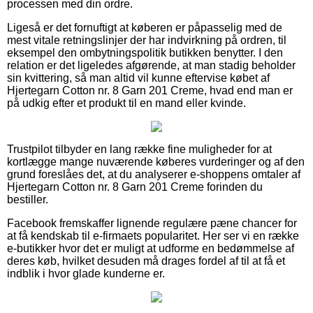
processen med din ordre.
Ligeså er det fornuftigt at køberen er påpasselig med de
mest vitale retningslinjer der har indvirkning på ordren, til
eksempel den ombytningspolitik butikken benytter. I den
relation er det ligeledes afgørende, at man stadig beholder
sin kvittering, så man altid vil kunne eftervise købet af
Hjertegarn Cotton nr. 8 Garn 201 Creme, hvad end man er
på udkig efter et produkt til en mand eller kvinde.
Trustpilot tilbyder en lang række fine muligheder for at
kortlægge mange nuværende køberes vurderinger og af den
grund foreslåes det, at du analyserer e-shoppens omtaler af
Hjertegarn Cotton nr. 8 Garn 201 Creme forinden du
bestiller.
Facebook fremskaffer lignende regulære pæne chancer for
at få kendskab til e-firmaets popularitet. Her ser vi en række
e-butikker hvor det er muligt at udforme en bedømmelse af
deres køb, hvilket desuden må drages fordel af til at få et
indblik i hvor glade kunderne er.