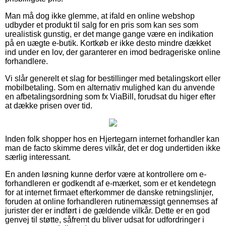
Man må dog ikke glemme, at ifald en online webshop
udbyder et produkt til salg for en pris som kan ses som
urealistisk gunstig, er det mange gange være en indikation
på en uægte e-butik. Kortkøb er ikke desto mindre dækket
ind under en lov, der garanterer en imod bedrageriske online
forhandlere.
Vi slår generelt et slag for bestillinger med betalingskort eller
mobilbetaling. Som en alternativ mulighed kan du anvende
en afbetalingsordning som fx ViaBill, forudsat du higer efter
at dække prisen over tid.
Inden folk shopper hos en Hjertegarn internet forhandler kan
man de facto skimme deres vilkår, det er dog undertiden ikke
særlig interessant.
En anden løsning kunne derfor være at kontrollere om e-
forhandleren er godkendt af e-mærket, som er et kendetegn
for at internet firmaet efterkommer de danske retningslinjer,
foruden at online forhandleren rutinemæssigt gennemses af
jurister der er indført i de gældende vilkår. Dette er en god
genvej til støtte, såfremt du bliver udsat for udfordringer i