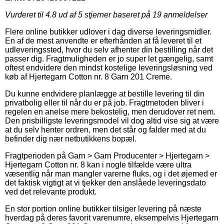
Vurderet til
4.8
ud af 5 stjerner baseret på
19
anmeldelser
Flere online butikker udlover i dag diverse leveringsmidler.
En af de mest anvendte er efterhånden at få leveret til et
udleveringssted, hvor du selv afhenter din bestilling når det
passer dig. Fragtmuligheden er jo super let gængelig, samt
oftest endvidere den mindst kostelige leveringsløsning ved
køb af Hjertegarn Cotton nr. 8 Garn 201 Creme.
Du kunne endvidere planlægge at bestille levering til din
privatbolig eller til når du er på job. Fragtmetoden bliver i
regelen en anelse mere bekostelig, men derudover ret nem.
Den prisbilligste leveringsmodel vil dog altid vise sig at være
at du selv henter ordren, men det står og falder med at du
befinder dig nær netbutikkens bopæl.
Fragtperioden på Garn > Garn Producenter > Hjertegarn >
Hjertegarn Cotton nr. 8 kan i nogle tilfælde være ultra
væsentlig når man mangler varerne fluks, og i det øjemed er
det faktisk vigtigt at vi tjekker den anslåede leveringsdato
ved det relevante produkt.
En stor portion online butikker tilsiger levering på næste
hverdag på deres favorit varenumre, eksempelvis Hjertegarn