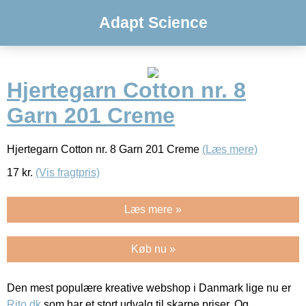
Adapt Science
Hjertegarn Cotton nr. 8
Garn 201 Creme
Hjertegarn Cotton nr. 8 Garn 201 Creme
(Læs mere)
17
kr.
(Vis fragtpris)
Læs mere »
Køb nu »
Den mest populære kreative webshop i Danmark lige nu er
Rito.dk
som har et stort udvalg til skarpe priser. Og