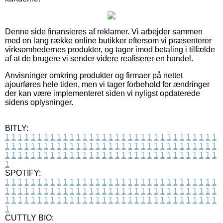
Denne side finansieres af reklamer. Vi arbejder sammen
med en lang række online butikker eftersom vi præsenterer
virksomhedernes produkter, og tager imod betaling i tilfælde
af at de brugere vi sender videre realiserer en handel.
Anvisninger omkring produkter og firmaer på nettet
ajourføres hele tiden, men vi tager forbehold for ændringer
der kan være implementeret siden vi nyligst opdaterede
sidens oplysninger.
BITLY:
1
1
1
1
1
1
1
1
1
1
1
1
1
1
1
1
1
1
1
1
1
1
1
1
1
1
1
1
1
1
1
1
1
1
1
1
1
1
1
1
1
1
1
1
1
1
1
1
1
1
1
1
1
1
1
1
1
1
1
1
1
1
1
1
1
1
1
1
1
1
1
1
1
1
1
1
1
1
1
1
1
1
1
1
1
1
1
1
1
1
1
1
1
1
1
1
1
1
1
1
SPOTIFY:
1
1
1
1
1
1
1
1
1
1
1
1
1
1
1
1
1
1
1
1
1
1
1
1
1
1
1
1
1
1
1
1
1
1
1
1
1
1
1
1
1
1
1
1
1
1
1
1
1
1
1
1
1
1
1
1
1
1
1
1
1
1
1
1
1
1
1
1
1
1
1
1
1
1
1
1
1
1
1
1
1
1
1
1
1
1
1
1
1
1
1
1
1
1
1
1
1
1
1
1
CUTTLY BIO: