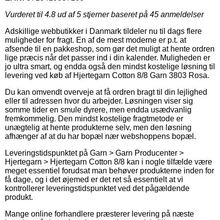
Vurderet til
4.8
ud af 5 stjerner baseret på
45
anmeldelser
Adskillige webbutikker i Danmark tildeler nu til dags flere
muligheder for fragt. En af de mest moderne er p.t. at
afsende til en pakkeshop, som gør det muligt at hente ordren
lige præcis når det passer ind i din kalender. Muligheden er
jo ultra smart, og endda også den mindst kostelige løsning til
levering ved køb af Hjertegarn Cotton 8/8 Garn 3803 Rosa.
Du kan omvendt overveje at få ordren bragt til din lejlighed
eller til adressen hvor du arbejder. Løsningen viser sig
somme tider en smule dyrere, men endda usædvanlig
fremkommelig. Den mindst kostelige fragtmetode er
unægtelig at hente produkterne selv, men den løsning
afhænger af at du har bopæl nær webshoppens bopæl.
Leveringstidspunktet på Garn > Garn Producenter >
Hjertegarn > Hjertegarn Cotton 8/8 kan i nogle tilfælde være
meget essentiel forudsat man behøver produkterne inden for
få dage, og i det øjemed er det ret så essentielt at vi
kontrollerer leveringstidspunktet ved det pågældende
produkt.
Mange online forhandlere præsterer levering på næste