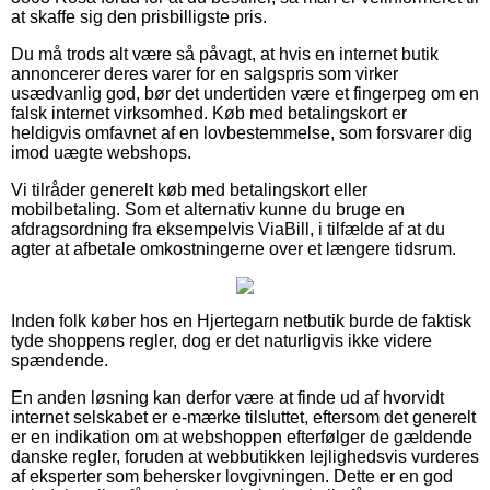
at skaffe sig den prisbilligste pris.
Du må trods alt være så påvagt, at hvis en internet butik
annoncerer deres varer for en salgspris som virker
usædvanlig god, bør det undertiden være et fingerpeg om en
falsk internet virksomhed. Køb med betalingskort er
heldigvis omfavnet af en lovbestemmelse, som forsvarer dig
imod uægte webshops.
Vi tilråder generelt køb med betalingskort eller
mobilbetaling. Som et alternativ kunne du bruge en
afdragsordning fra eksempelvis ViaBill, i tilfælde af at du
agter at afbetale omkostningerne over et længere tidsrum.
Inden folk køber hos en Hjertegarn netbutik burde de faktisk
tyde shoppens regler, dog er det naturligvis ikke videre
spændende.
En anden løsning kan derfor være at finde ud af hvorvidt
internet selskabet er e-mærke tilsluttet, eftersom det generelt
er en indikation om at webshoppen efterfølger de gældende
danske regler, foruden at webbutikken lejlighedsvis vurderes
af eksperter som behersker lovgivningen. Dette er en god