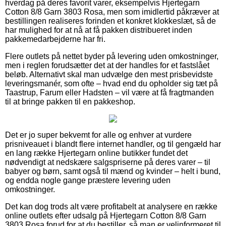
hverdag på deres favorit varer, eksempelvis Hjertegarn
Cotton 8/8 Garn 3803 Rosa, men som imidlertid påkræver at
bestillingen realiseres forinden et konkret klokkeslæt, så de
har mulighed for at nå at få pakken distribueret inden
pakkemedarbejderne har fri.
Flere outlets på nettet byder på levering uden omkostninger,
men i reglen forudsætter det at der handles for et fastslået
beløb. Alternativt skal man udvælge den mest prisbevidste
leveringsmanér, som ofte – hvad end du opholder sig tæt på
Taastrup, Farum eller Hadsten – vil være at få fragtmanden
til at bringe pakken til en pakkeshop.
Det er jo super bekvemt for alle og enhver at vurdere
prisniveauet i blandt flere internet handler, og til gengæld har
en lang række Hjertegarn online butikker fundet det
nødvendigt at nedskære salgspriserne på deres varer – til
babyer og børn, samt også til mænd og kvinder – helt i bund,
og endda nogle gange præstere levering uden
omkostninger.
Det kan dog trods alt være profitabelt at analysere en række
online outlets efter udsalg på Hjertegarn Cotton 8/8 Garn
3803 Rosa forud for at du bestiller, så man er velinformeret til