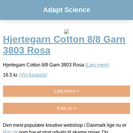
Adapt Science
Hjertegarn Cotton 8/8 Garn
3803 Rosa
Hjertegarn Cotton 8/8 Garn 3803 Rosa
(Læs mere)
16.5
kr.
(Vis fragtpris)
Læs mere »
Køb nu »
Den mest populære kreative webshop i Danmark lige nu er
Rito.dk
som har et stort udvalg til skarpe priser. Og