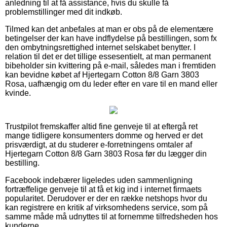
anledning til at få assistance, hvis du skulle få
problemstillinger med dit indkøb.
Tilmed kan det anbefales at man er obs på de elementære
betingelser der kan have indflydelse på bestillingen, som fx
den ombytningsrettighed internet selskabet benytter. I
relation til det er det tillige essesentielt, at man permanent
bibeholder sin kvittering på e-mail, således man i fremtiden
kan bevidne købet af Hjertegarn Cotton 8/8 Garn 3803
Rosa, uafhængig om du leder efter en vare til en mand eller
kvinde.
Trustpilot fremskaffer altid fine genveje til at eftergå ret
mange tidligere konsumenters domme og herved er det
prisværdigt, at du studerer e-forretningens omtaler af
Hjertegarn Cotton 8/8 Garn 3803 Rosa før du lægger din
bestilling.
Facebook indebærer ligeledes uden sammenligning
fortræffelige genveje til at få et kig ind i internet firmaets
popularitet. Derudover er der en række netshops hvor du
kan registrere en kritik af virksomhedens service, som på
samme måde må udnyttes til at fornemme tilfredsheden hos
kunderne.