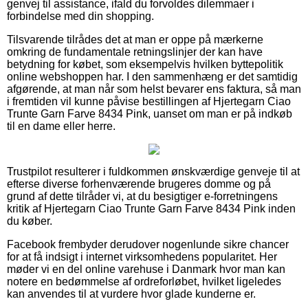
genvej til assistance, ifald du forvoldes dilemmaer i
forbindelse med din shopping.
Tilsvarende tilrådes det at man er oppe på mærkerne
omkring de fundamentale retningslinjer der kan have
betydning for købet, som eksempelvis hvilken byttepolitik
online webshoppen har. I den sammenhæng er det samtidig
afgørende, at man når som helst bevarer ens faktura, så man
i fremtiden vil kunne påvise bestillingen af Hjertegarn Ciao
Trunte Garn Farve 8434 Pink, uanset om man er på indkøb
til en dame eller herre.
Trustpilot resulterer i fuldkommen ønskværdige genveje til at
efterse diverse forhenværende brugeres domme og på
grund af dette tilråder vi, at du besigtiger e-forretningens
kritik af Hjertegarn Ciao Trunte Garn Farve 8434 Pink inden
du køber.
Facebook frembyder derudover nogenlunde sikre chancer
for at få indsigt i internet virksomhedens popularitet. Her
møder vi en del online varehuse i Danmark hvor man kan
notere en bedømmelse af ordreforløbet, hvilket ligeledes
kan anvendes til at vurdere hvor glade kunderne er.