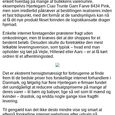
enkelt hverdag på mange af butikkens varenumre,
eksempelvis Hjertegarn Ciao Trunte Garn Farve 8434 Pink,
men som imidlertid påkræver at bestillingen realiseres inden
et fast tidspunkt, med det formål at de sandsynligvis kan nå
at få dit nye produkt fikset forinden de logistikansatte drager
hjemad.
Enkelte internet foretagender præsterer fragt uden
omkostninger, men tit kræves det at der shoppes for et
bestemt beløb. Desuden skulle du foretrække den mest
letkøbte leveringsversion, som typisk – hvad end man
opholder sig tæt på Vejle, Hillerød eller Aars – er at få kørt
ordren til et afhentningssted.
Det er ekstremt hensigtsmæssigt for forbrugerne at finde
frem til de bedste priser hos forskellige internet forhandlere i
Danmark, og følgelig har flere Hjertegarn e-firmaer fundet
det uundgåeligt at reducere udsalgspriserne på mange af
deres varer – til børn og babyer, lige så vel som til mænd og
kvinder – drastisk, og endda nogle gange love fragtfri
levering.
Til gengæld kan det ikke desto mindre vise sig smart at
eftergå forskellige internet webshops efter udsalg på