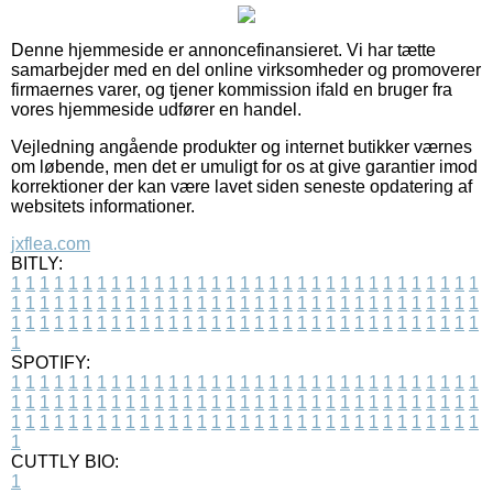
Denne hjemmeside er annoncefinansieret. Vi har tætte
samarbejder med en del online virksomheder og promoverer
firmaernes varer, og tjener kommission ifald en bruger fra
vores hjemmeside udfører en handel.
Vejledning angående produkter og internet butikker værnes
om løbende, men det er umuligt for os at give garantier imod
korrektioner der kan være lavet siden seneste opdatering af
websitets informationer.
jxflea.com
BITLY:
1
1
1
1
1
1
1
1
1
1
1
1
1
1
1
1
1
1
1
1
1
1
1
1
1
1
1
1
1
1
1
1
1
1
1
1
1
1
1
1
1
1
1
1
1
1
1
1
1
1
1
1
1
1
1
1
1
1
1
1
1
1
1
1
1
1
1
1
1
1
1
1
1
1
1
1
1
1
1
1
1
1
1
1
1
1
1
1
1
1
1
1
1
1
1
1
1
1
1
1
SPOTIFY:
1
1
1
1
1
1
1
1
1
1
1
1
1
1
1
1
1
1
1
1
1
1
1
1
1
1
1
1
1
1
1
1
1
1
1
1
1
1
1
1
1
1
1
1
1
1
1
1
1
1
1
1
1
1
1
1
1
1
1
1
1
1
1
1
1
1
1
1
1
1
1
1
1
1
1
1
1
1
1
1
1
1
1
1
1
1
1
1
1
1
1
1
1
1
1
1
1
1
1
1
CUTTLY BIO:
1