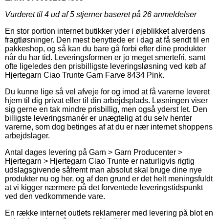
Vurderet til
4
ud af 5 stjerner baseret på
26
anmeldelser
En stor portion internet butikker yder i øjeblikket alverdens
fragtløsninger. Den mest benyttede er i dag at få sendt til en
pakkeshop, og så kan du bare gå forbi efter dine produkter
når du har tid. Leveringsformen er jo meget smertefri, samt
ofte ligeledes den prisbilligste leveringsløsning ved køb af
Hjertegarn Ciao Trunte Garn Farve 8434 Pink.
Du kunne lige så vel afveje for og imod at få varerne leveret
hjem til dig privat eller til din arbejdsplads. Løsningen viser
sig gerne en tak mindre prisbillig, men også yderst let. Den
billigste leveringsmanér er unægtelig at du selv henter
varerne, som dog betinges af at du er nær internet shoppens
arbejdslager.
Antal dages levering på Garn > Garn Producenter >
Hjertegarn > Hjertegarn Ciao Trunte er naturligvis rigtig
udslagsgivende såfremt man absolut skal bruge dine nye
produkter nu og her, og af den grund er det helt meningsfuldt
at vi kigger nærmere på det forventede leveringstidspunkt
ved den vedkommende vare.
En række internet outlets reklamerer med levering på blot en