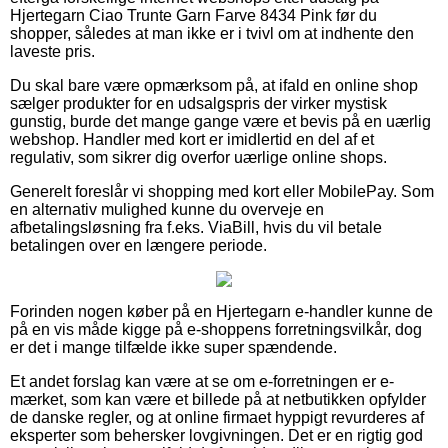
Hjertegarn Ciao Trunte Garn Farve 8434 Pink før du
shopper, således at man ikke er i tvivl om at indhente den
laveste pris.
Du skal bare være opmærksom på, at ifald en online shop
sælger produkter for en udsalgspris der virker mystisk
gunstig, burde det mange gange være et bevis på en uærlig
webshop. Handler med kort er imidlertid en del af et
regulativ, som sikrer dig overfor uærlige online shops.
Generelt foreslår vi shopping med kort eller MobilePay. Som
en alternativ mulighed kunne du overveje en
afbetalingsløsning fra f.eks. ViaBill, hvis du vil betale
betalingen over en længere periode.
Forinden nogen køber på en Hjertegarn e-handler kunne de
på en vis måde kigge på e-shoppens forretningsvilkår, dog
er det i mange tilfælde ikke super spændende.
Et andet forslag kan være at se om e-forretningen er e-
mærket, som kan være et billede på at netbutikken opfylder
de danske regler, og at online firmaet hyppigt revurderes af
eksperter som behersker lovgivningen. Det er en rigtig god