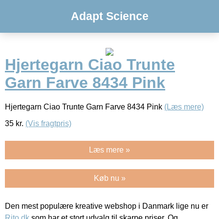
Adapt Science
Hjertegarn Ciao Trunte
Garn Farve 8434 Pink
Hjertegarn Ciao Trunte Garn Farve 8434 Pink
(Læs mere)
35
kr.
(Vis fragtpris)
Læs mere »
Køb nu »
Den mest populære kreative webshop i Danmark lige nu er
Rito.dk
som har et stort udvalg til skarpe priser. Og