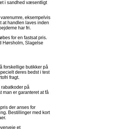
det i sandhed væsentligt
del varenumre, eksempelvis
t at handlen laves inden
ejderne har fri.
øbes for en fastsat pris.
ved Hørsholm, Slagelse
å forskellige butikker på
specielt deres bedst i test
fri fragt.
r rabatkoder på
 man er garanteret at få
spris der anses for
ng. Bestillinger med kort
er.
overveje et