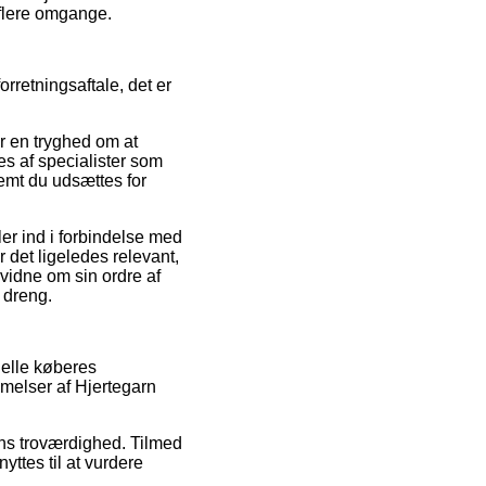
 flere omgange.
rretningsaftale, det er
er en tryghed om at
es af specialister som
emt du udsættes for
ler ind i forbindelse med
r det ligeledes relevant,
 vidne om sin ordre af
 dreng.
uelle køberes
melser af Hjertegarn
dens troværdighed. Tilmed
ttes til at vurdere