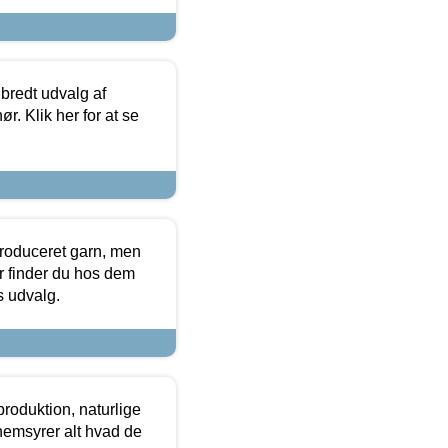
 bredt udvalg af
r. Klik her for at se
produceret garn, men
or finder du hos dem
es udvalg.
roduktion, naturlige
nemsyrer alt hvad de