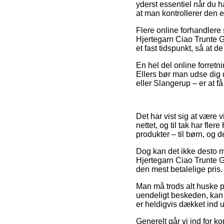
yderst essentiel når du h
at man kontrollerer den 
Flere online forhandlere 
Hjertegarn Ciao Trunte G
et fast tidspunkt, så at d
En hel del online forretni
Ellers bør man udse dig d
eller Slangerup – er at få
Det har vist sig at være 
nettet, og til tak har fle
produkter – til børn, og 
Dog kan det ikke desto mi
Hjertegarn Ciao Trunte G
den mest betalelige pris.
Man må trods alt huske på
uendeligt beskeden, kan 
er heldigvis dækket ind 
Generelt går vi ind for k