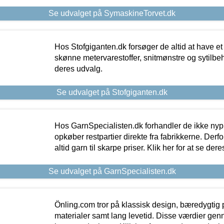
Se udvalget på SymaskineTorvet.dk
Hos Stofgiganten.dk forsøger de altid at have et
skønne metervarestoffer, snitmønstre og sytilbehø
deres udvalg.
Se udvalget på Stofgiganten.dk
Hos GarnSpecialisten.dk forhandler de ikke ny
opkøber restpartier direkte fra fabrikkerne. Derf
altid garn til skarpe priser. Klik her for at se der
Se udvalget på GarnSpecialisten.dk
Önling.com tror på klassisk design, bæredygtig p
materialer samt lang levetid. Disse værdier gen