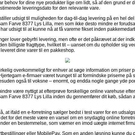
ar behov for dine nye produkter lige om lidt, så af den grund er 
estimerede leveringsdato for den relevante vare.
stiller udsigt til muligheden for dag-til-dag levering på en hel 
arn Farve 8377 Lys Lilla, men som ikke desto mindre er forudsa
e har udsigt til at kunne nå at få varerne fikset inden pakkemedarb
nger lover gebyrfri levering, men ofte er det påkrævet at der indk
en billigste fragttype, hvilket tit – uanset om du opholder sig 
 leveret dine varer til en pakkeshop.
virkelig overkommeligt for enhver at søge information om priser p
re Hjertegarn e-firmaer været tvunget til at formindske priserne på 
desuden også til voksne – enormt, og endda nogle gange yde porto
ndre være nyttigt at efterprøve forskellige online varehuse efte
arn Farve 8377 Lys Lilla inden du gennemfører dit køb, sådan at
, at ifald en e-forretning sælger bedst i test varer for en udsalg
det for det meste være en varsel om en snydagtig online forretni
under en bestemmelse, som værner en imod uægte internet firma
ortbestillinger eller MobilePay. Som en anden løsning kunne du 