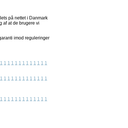
ets på nettet i Danmark
 af at de brugere vi
garanti imod reguleringer
1
1
1
1
1
1
1
1
1
1
1
1
1
1
1
1
1
1
1
1
1
1
1
1
1
1
1
1
1
1
1
1
1
1
1
1
1
1
1