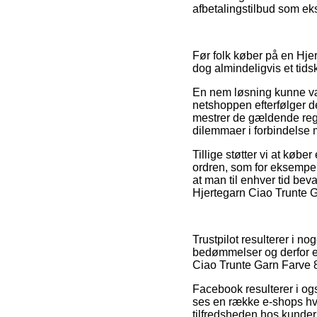
afbetalingstilbud som eks
Før folk køber på en Hjer
dog almindeligvis et tid
En nem løsning kunne være
netshoppen efterfølger de
mestrer de gældende regu
dilemmaer i forbindelse 
Tillige støtter vi at køb
ordren, som for eksempel h
at man til enhver tid bev
Hjertegarn Ciao Trunte G
Trustpilot resulterer i 
bedømmelser og derfor er
Ciao Trunte Garn Farve 83
Facebook resulterer i ogs
ses en række e-shops hvor
tilfredsheden hos kunder