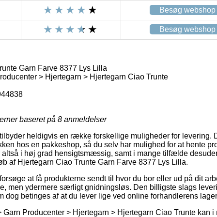
Besøg webshop
Besøg webshop
runte Garn Farve 8377 Lys Lilla
oducenter > Hjertegarn > Hjertegarn Ciao Trunte
944838
jerner baseret på
8
anmeldelser
 tilbyder heldigvis en række forskellige muligheder for levering
pakken hos en pakkeshop, så du selv har mulighed for at hente pr
r altså i høj grad hensigtsmæssig, samt i mange tilfælde desude
køb af Hjertegarn Ciao Trunte Garn Farve 8377 Lys Lilla.
øge at få produkterne sendt til hvor du bor eller ud på dit arb
, men ydermere særligt gnidningsløs. Den billigste slags leveri
 dog betinges af at du lever lige ved online forhandlerens lager
 Garn Producenter > Hjertegarn > Hjertegarn Ciao Trunte kan i 