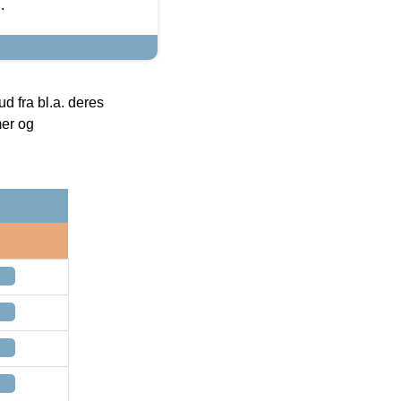
.
 fra bl.a. deres
mer og