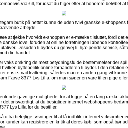
empelvis ViaBill, forudsat du higer efter at honorere beløbet af
tegarn butik på nettet kunne de uden tvivl granske e-shoppens fo
skrævende arbejde.
 at tjekke hvorvidt e-shoppen er e-mærke tilsluttet, fordi det 
 danske love, foruden at online forretningen løbende kontroller
lativer. Desuden tilbydes du genvej til hjælpende service, såfr
med din handel.
er er vaks omkring de mest betydningsfulde bestemmelser der spil
vilken byttepolitik online forhandleren tilbyder. I den relation e
arer ens e-mail kvittering, således man en anden gang vil kunne
arn Farve 8377 Lys Lilla, om man søger en vare til en pige eller
nogenlunde gavnlige muligheder for at kigge på en lang række akt
 det prisværdigt, at du besigtiger internet webshoppens bedøm
77 Lys Lilla før du bestiller.
å ultra belejlige løsninger til at få indblik i internet virksomhe
 kunder kan registrere en kritik af deres køb, som også bør udny
ne.