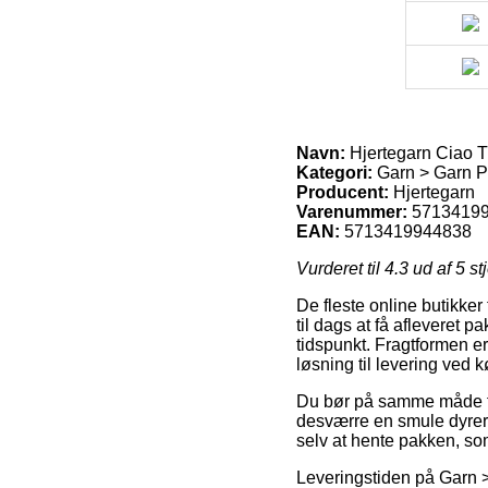
Navn:
Hjertegarn Ciao T
Kategori:
Garn > Garn Pr
Producent:
Hjertegarn
Varenummer:
5713419
EAN:
5713419944838
Vurderet til
4.3
ud af 5 st
De fleste online butikker
til dags at få afleveret 
tidspunkt. Fragtformen e
løsning til levering ved 
Du bør på samme måde fors
desværre en smule dyrere
selv at hente pakken, som
Leveringstiden på Garn >