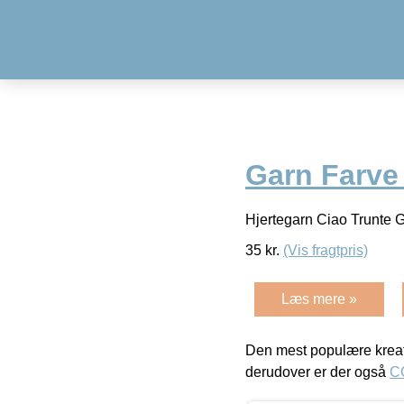
Garn Farve 
Hjertegarn Ciao Trunte G
35
kr.
(Vis fragtpris)
Læs mere »
Den mest populære kreat
derudover er der også
C