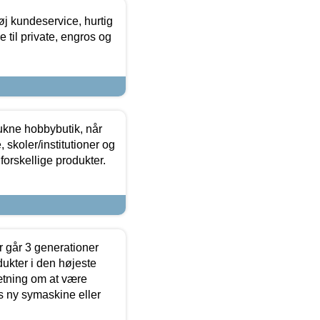
øj kundeservice, hurtig
 til private, engros og
ukne hobbybutik, når
 skoler/institutioner og
forskellige produkter.
 går 3 generationer
dukter i den højeste
sætning om at være
s ny symaskine eller