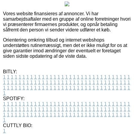
Vores website finansieres af annoncer. Vi har
samarbejdsaftaler med en gruppe af online forretninger hvori
vi præsenterer firmaernes produkter, og opnår betaling
såfremt den person vi sender videre udfører et køb.
Orientering omkring tilbud og internet webshops
understøttes rutinemæssigt, men det er ikke muligt for os at
give garantier imod ændringer der eventuelt er foretaget
siden sidste opdatering af de viste data.
BITLY:
1
1
1
1
1
1
1
1
1
1
1
1
1
1
1
1
1
1
1
1
1
1
1
1
1
1
1
1
1
1
1
1
1
1
1
1
1
1
1
1
1
1
1
1
1
1
1
1
1
1
1
1
1
1
1
1
1
1
1
1
1
1
1
1
1
1
1
1
1
1
1
1
1
1
1
1
1
1
1
1
1
1
1
1
1
1
1
1
1
1
1
1
1
1
1
1
1
1
1
1
SPOTIFY:
1
1
1
1
1
1
1
1
1
1
1
1
1
1
1
1
1
1
1
1
1
1
1
1
1
1
1
1
1
1
1
1
1
1
1
1
1
1
1
1
1
1
1
1
1
1
1
1
1
1
1
1
1
1
1
1
1
1
1
1
1
1
1
1
1
1
1
1
1
1
1
1
1
1
1
1
1
1
1
1
1
1
1
1
1
1
1
1
1
1
1
1
1
1
1
1
1
1
1
1
CUTTLY BIO:
1