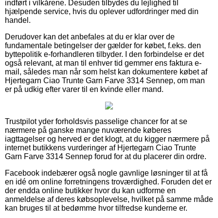
indført i vilkårene. Desuden tilbydes du lejlighed til
hjælpende service, hvis du oplever udfordringer med din
handel.
Derudover kan det anbefales at du er klar over de
fundamentale betingelser der gælder for købet, f.eks. den
byttepolitik e-forhandleren tilbyder. I den forbindelse er det
også relevant, at man til enhver tid gemmer ens faktura e-
mail, således man når som helst kan dokumentere købet af
Hjertegarn Ciao Trunte Garn Farve 3314 Sennep, om man
er på udkig efter varer til en kvinde eller mand.
Trustpilot yder forholdsvis passelige chancer for at se
nærmere på ganske mange nuværende køberes
iagttagelser og herved er det klogt, at du kigger nærmere på
internet butikkens vurderinger af Hjertegarn Ciao Trunte
Garn Farve 3314 Sennep forud for at du placerer din ordre.
Facebook indebærer også nogle gavnlige løsninger til at få
en idé om online forretningens troværdighed. Foruden det er
der endda online butikker hvor du kan udforme en
anmeldelse af deres købsoplevelse, hvilket på samme måde
kan bruges til at bedømme hvor tilfredse kunderne er.