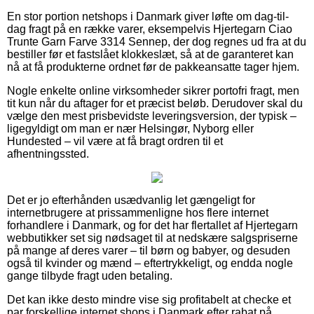
En stor portion netshops i Danmark giver løfte om dag-til-
dag fragt på en række varer, eksempelvis Hjertegarn Ciao
Trunte Garn Farve 3314 Sennep, der dog regnes ud fra at du
bestiller før et fastslået klokkeslæt, så at de garanteret kan
nå at få produkterne ordnet før de pakkeansatte tager hjem.
Nogle enkelte online virksomheder sikrer portofri fragt, men
tit kun når du aftager for et præcist beløb. Derudover skal du
vælge den mest prisbevidste leveringsversion, der typisk –
ligegyldigt om man er nær Helsingør, Nyborg eller
Hundested – vil være at få bragt ordren til et
afhentningssted.
Det er jo efterhånden usædvanlig let gængeligt for
internetbrugere at prissammenligne hos flere internet
forhandlere i Danmark, og for det har flertallet af Hjertegarn
webbutikker set sig nødsaget til at nedskære salgspriserne
på mange af deres varer – til børn og babyer, og desuden
også til kvinder og mænd – eftertrykkeligt, og endda nogle
gange tilbyde fragt uden betaling.
Det kan ikke desto mindre vise sig profitabelt at checke et
par forskellige internet shops i Danmark efter rabat på