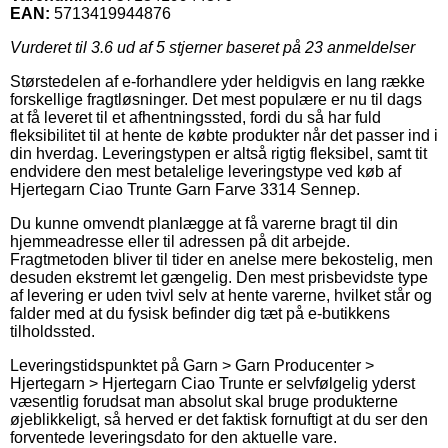
EAN:
5713419944876
Vurderet til
3.6
ud af 5 stjerner baseret på
23
anmeldelser
Størstedelen af e-forhandlere yder heldigvis en lang række
forskellige fragtløsninger. Det mest populære er nu til dags
at få leveret til et afhentningssted, fordi du så har fuld
fleksibilitet til at hente de købte produkter når det passer ind i
din hverdag. Leveringstypen er altså rigtig fleksibel, samt tit
endvidere den mest betalelige leveringstype ved køb af
Hjertegarn Ciao Trunte Garn Farve 3314 Sennep.
Du kunne omvendt planlægge at få varerne bragt til din
hjemmeadresse eller til adressen på dit arbejde.
Fragtmetoden bliver til tider en anelse mere bekostelig, men
desuden ekstremt let gængelig. Den mest prisbevidste type
af levering er uden tvivl selv at hente varerne, hvilket står og
falder med at du fysisk befinder dig tæt på e-butikkens
tilholdssted.
Leveringstidspunktet på Garn > Garn Producenter >
Hjertegarn > Hjertegarn Ciao Trunte er selvfølgelig yderst
væsentlig forudsat man absolut skal bruge produkterne
øjeblikkeligt, så herved er det faktisk fornuftigt at du ser den
forventede leveringsdato for den aktuelle vare.