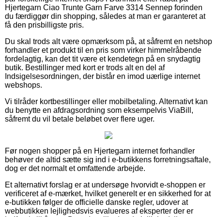
Hjertegarn Ciao Trunte Garn Farve 3314 Sennep forinden
du færdiggør din shopping, således at man er garanteret at
få den prisbilligste pris.
Du skal trods alt være opmærksom på, at såfremt en netshop
forhandler et produkt til en pris som virker himmelråbende
fordelagtig, kan det tit være et kendetegn på en snydagtig
butik. Bestillinger med kort er trods alt en del af
Indsigelsesordningen, der bistår en imod uærlige internet
webshops.
Vi tilråder kortbestillinger eller mobilbetaling. Alternativt kan
du benytte en afdragsordning som eksempelvis ViaBill,
såfremt du vil betale beløbet over flere uger.
Før nogen shopper på en Hjertegarn internet forhandler
behøver de altid sætte sig ind i e-butikkens forretningsaftale,
dog er det normalt et omfattende arbejde.
Et alternativt forslag er at undersøge hvorvidt e-shoppen er
verificeret af e-mærket, hvilket generelt er en sikkerhed for at
e-butikken følger de officielle danske regler, udover at
webbutikken lejlighedsvis evalueres af eksperter der er