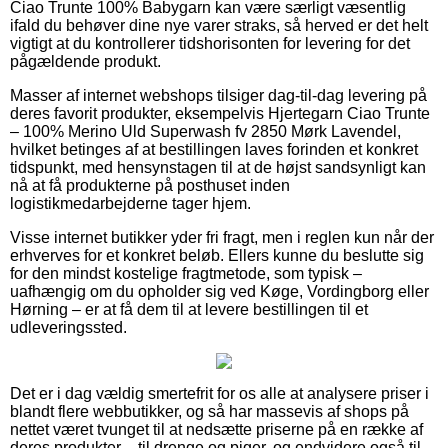
Ciao Trunte 100% Babygarn kan være særligt væsentlig
ifald du behøver dine nye varer straks, så herved er det helt
vigtigt at du kontrollerer tidshorisonten for levering for det
pågældende produkt.
Masser af internet webshops tilsiger dag-til-dag levering på
deres favorit produkter, eksempelvis Hjertegarn Ciao Trunte
– 100% Merino Uld Superwash fv 2850 Mørk Lavendel,
hvilket betinges af at bestillingen laves forinden et konkret
tidspunkt, med hensynstagen til at de højst sandsynligt kan
nå at få produkterne på posthuset inden
logistikmedarbejderne tager hjem.
Visse internet butikker yder fri fragt, men i reglen kun når der
erhverves for et konkret beløb. Ellers kunne du beslutte sig
for den mindst kostelige fragtmetode, som typisk –
uafhængig om du opholder sig ved Køge, Vordingborg eller
Hørning – er at få dem til at levere bestillingen til et
udleveringssted.
Det er i dag vældig smertefrit for os alle at analysere priser i
blandt flere webbutikker, og så har massevis af shops på
nettet været tvunget til at nedsætte priserne på en række af
deres produkter – til drenge og piger, og endvidere også til