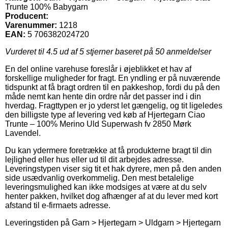
Trunte 100% Babygarn
Producent:
Varenummer:
1218
EAN:
5 706382024720
Vurderet til
4.5
ud af 5 stjerner baseret på
50
anmeldelser
En del online varehuse foreslår i øjeblikket et hav af
forskellige muligheder for fragt. En yndling er på nuværende
tidspunkt at få bragt ordren til en pakkeshop, fordi du på den
måde nemt kan hente din ordre når det passer ind i din
hverdag. Fragttypen er jo yderst let gængelig, og tit ligeledes
den billigste type af levering ved køb af Hjertegarn Ciao
Trunte – 100% Merino Uld Superwash fv 2850 Mørk
Lavendel.
Du kan ydermere foretrække at få produkterne bragt til din
lejlighed eller hus eller ud til dit arbejdes adresse.
Leveringstypen viser sig tit et hak dyrere, men på den anden
side usædvanlig overkommelig. Den mest betalelige
leveringsmulighed kan ikke modsiges at være at du selv
henter pakken, hvilket dog afhænger af at du lever med kort
afstand til e-firmaets adresse.
Leveringstiden på Garn > Hjertegarn > Uldgarn > Hjertegarn