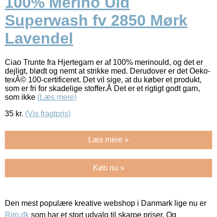
100% Merino Uld
Superwash fv 2850 Mørk
Lavendel
Ciao Trunte fra Hjertegarn er af 100% merinould, og det er
dejligt, blødt og nemt at strikke med. Derudover er det Oeko-
texÂ© 100-certificeret. Det vil sige, at du køber et produkt,
som er fri for skadelige stoffer.Â Det er et rigtigt godt garn,
som ikke
(Læs mere)
35
kr.
(Vis fragtpris)
Læs mere »
Køb nu »
Den mest populære kreative webshop i Danmark lige nu er
Rito.dk
som har et stort udvalg til skarpe priser. Og