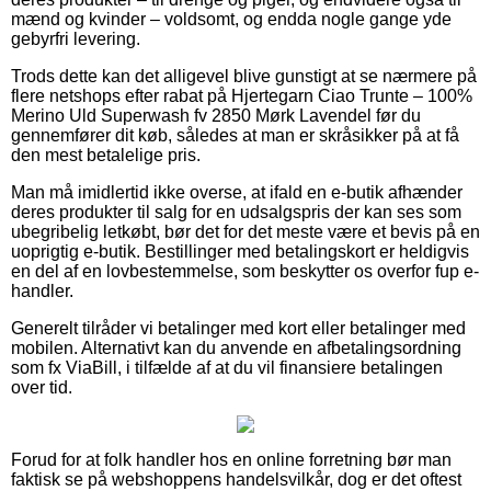
mænd og kvinder – voldsomt, og endda nogle gange yde
gebyrfri levering.
Trods dette kan det alligevel blive gunstigt at se nærmere på
flere netshops efter rabat på Hjertegarn Ciao Trunte – 100%
Merino Uld Superwash fv 2850 Mørk Lavendel før du
gennemfører dit køb, således at man er skråsikker på at få
den mest betalelige pris.
Man må imidlertid ikke overse, at ifald en e-butik afhænder
deres produkter til salg for en udsalgspris der kan ses som
ubegribelig letkøbt, bør det for det meste være et bevis på en
uoprigtig e-butik. Bestillinger med betalingskort er heldigvis
en del af en lovbestemmelse, som beskytter os overfor fup e-
handler.
Generelt tilråder vi betalinger med kort eller betalinger med
mobilen. Alternativt kan du anvende en afbetalingsordning
som fx ViaBill, i tilfælde af at du vil finansiere betalingen
over tid.
Forud for at folk handler hos en online forretning bør man
faktisk se på webshoppens handelsvilkår, dog er det oftest