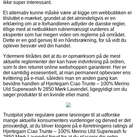
ikke super interessant.
Et alternativ kunne måske være at kigge om webbutikken er
tilsluttet e-mærket, grundet at det almindeligvis er en
erklæring om at e-forhandleren adlyder de danske regler,
tillige med at netbutikken rutinemæssigt vurderes af
eksperter som har megen viden om reglerne på området.
Dette er en god genvej til en håndsrækning, for så vidt du
oplever besvær ved din handel.
Ydermere tilrådes det at du er opmærksom på de mest
aktuelle reglementer der kan have indvirkning på ordren,
som fx den returret online webshoppen garanterer. Her er
det samtidig essesentielt, at man permanent opbevarer ens
kvittering på e-mail, således man en anden gang kan
bevidne handlen af Hjertegarn Ciao Trunte – 100% Merino
Uld Superwash fv 2850 Mørk Lavendel, ligegyldigt om du
søger produkter til en kvinde eller mand.
Trustpilot yder regulære pæne løsninger til at udforske
mange aktuelle konsumenters vurderinger og derved er det
prisværdigt, at du bliver klogere på e-forretningens ratings af
Hjertegarn Ciao Trunte – 100% Merino Uld Superwash fv
2850 Mørk Lavendel forud for at du placerer din ordre.