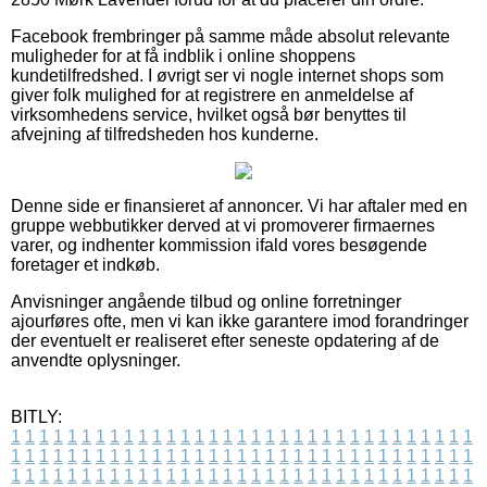
Facebook frembringer på samme måde absolut relevante
muligheder for at få indblik i online shoppens
kundetilfredshed. I øvrigt ser vi nogle internet shops som
giver folk mulighed for at registrere en anmeldelse af
virksomhedens service, hvilket også bør benyttes til
afvejning af tilfredsheden hos kunderne.
Denne side er finansieret af annoncer. Vi har aftaler med en
gruppe webbutikker derved at vi promoverer firmaernes
varer, og indhenter kommission ifald vores besøgende
foretager et indkøb.
Anvisninger angående tilbud og online forretninger
ajourføres ofte, men vi kan ikke garantere imod forandringer
der eventuelt er realiseret efter seneste opdatering af de
anvendte oplysninger.
BITLY:
1
1
1
1
1
1
1
1
1
1
1
1
1
1
1
1
1
1
1
1
1
1
1
1
1
1
1
1
1
1
1
1
1
1
1
1
1
1
1
1
1
1
1
1
1
1
1
1
1
1
1
1
1
1
1
1
1
1
1
1
1
1
1
1
1
1
1
1
1
1
1
1
1
1
1
1
1
1
1
1
1
1
1
1
1
1
1
1
1
1
1
1
1
1
1
1
1
1
1