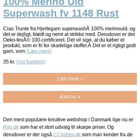
100% Merino Uld
Superwash fv 1148 Rust
Ciao Trunte fra Hjertegarn superwashÂ 100% merinould, og
det er dejligt, blødt og nemt at strikke med. Derudover er det
Oeko-texÂ© 100-certificeret. Det vil sige, at du køber et
produkt, som er fri for skadelige stoffer.Â Det er et rigtigt godt
garn, som
(Læs mere)
35
kr.
(Vis fragtpris)
Læs mere »
Køb nu »
Den mest populære kreative webshop i Danmark lige nu er
Rito.dk
som har et stort udvalg til skarpe priser. Og
derudover er der også
CChobby.dk
som man kender fra de