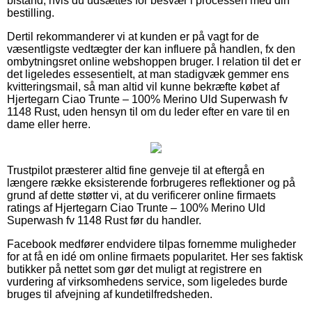
bistand, hvis du udsættes for besvær i processen med din
bestilling.
Dertil rekommanderer vi at kunden er på vagt for de
væsentligste vedtægter der kan influere på handlen, fx den
ombytningsret online webshoppen bruger. I relation til det er
det ligeledes essesentielt, at man stadigvæk gemmer ens
kvitteringsmail, så man altid vil kunne bekræfte købet af
Hjertegarn Ciao Trunte – 100% Merino Uld Superwash fv
1148 Rust, uden hensyn til om du leder efter en vare til en
dame eller herre.
Trustpilot præsterer altid fine genveje til at eftergå en
længere række eksisterende forbrugeres reflektioner og på
grund af dette støtter vi, at du verificerer online firmaets
ratings af Hjertegarn Ciao Trunte – 100% Merino Uld
Superwash fv 1148 Rust før du handler.
Facebook medfører endvidere tilpas fornemme muligheder
for at få en idé om online firmaets popularitet. Her ses faktisk
butikker på nettet som gør det muligt at registrere en
vurdering af virksomhedens service, som ligeledes burde
bruges til afvejning af kundetilfredsheden.