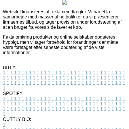
Websitet finansieres af reklameindtægter. Vi har et tæt
samarbejde med masser af netbutikker da vi præsenterer
firmaernes tilbud, og tager provision under forudsætning af
at en bruger fra vores side laver et køb.
Fakta omkring produkter og online selskaber opdateres
hyppigt, men vi tager forbehold for forandringer der måtte
være foretaget efter seneste opdatering af de viste
informationer.
BITLY:
1
1
1
1
1
1
1
1
1
1
1
1
1
1
1
1
1
1
1
1
1
1
1
1
1
1
1
1
1
1
1
1
1
1
1
1
1
1
1
1
1
1
1
1
1
1
1
1
1
1
1
1
1
1
1
1
1
1
1
1
1
1
1
1
1
1
1
1
1
1
1
1
1
1
1
1
1
1
1
1
1
1
1
1
1
1
1
1
1
1
1
1
1
1
1
1
1
1
1
1
SPOTIFY:
1
1
1
1
1
1
1
1
1
1
1
1
1
1
1
1
1
1
1
1
1
1
1
1
1
1
1
1
1
1
1
1
1
1
1
1
1
1
1
1
1
1
1
1
1
1
1
1
1
1
1
1
1
1
1
1
1
1
1
1
1
1
1
1
1
1
1
1
1
1
1
1
1
1
1
1
1
1
1
1
1
1
1
1
1
1
1
1
1
1
1
1
1
1
1
1
1
1
1
1
CUTTLY BIO:
1