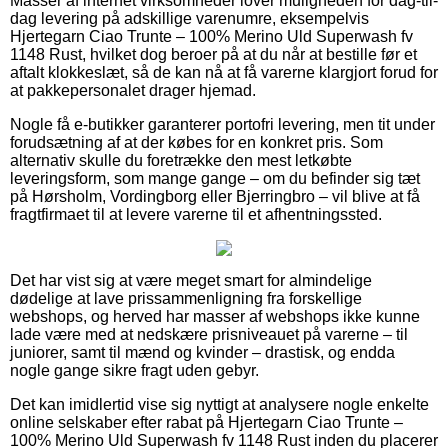
Masser af internet virksomheder lover muligheden for dag-til-
dag levering på adskillige varenumre, eksempelvis
Hjertegarn Ciao Trunte – 100% Merino Uld Superwash fv
1148 Rust, hvilket dog beroer på at du når at bestille før et
aftalt klokkeslæt, så de kan nå at få varerne klargjort forud for
at pakkepersonalet drager hjemad.
Nogle få e-butikker garanterer portofri levering, men tit under
forudsætning af at der købes for en konkret pris. Som
alternativ skulle du foretrække den mest letkøbte
leveringsform, som mange gange – om du befinder sig tæt
på Hørsholm, Vordingborg eller Bjerringbro – vil blive at få
fragtfirmaet til at levere varerne til et afhentningssted.
Det har vist sig at være meget smart for almindelige
dødelige at lave prissammenligning fra forskellige
webshops, og herved har masser af webshops ikke kunne
lade være med at nedskære prisniveauet på varerne – til
juniorer, samt til mænd og kvinder – drastisk, og endda
nogle gange sikre fragt uden gebyr.
Det kan imidlertid vise sig nyttigt at analysere nogle enkelte
online selskaber efter rabat på Hjertegarn Ciao Trunte –
100% Merino Uld Superwash fv 1148 Rust inden du placerer