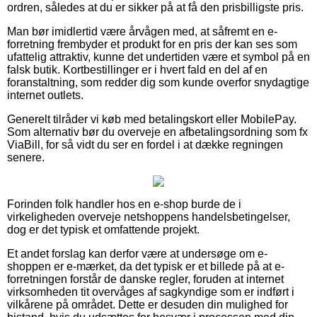
ordren, således at du er sikker på at få den prisbilligste pris.
Man bør imidlertid være årvågen med, at såfremt en e-
forretning frembyder et produkt for en pris der kan ses som
ufattelig attraktiv, kunne det undertiden være et symbol på en
falsk butik. Kortbestillinger er i hvert fald en del af en
foranstaltning, som redder dig som kunde overfor snydagtige
internet outlets.
Generelt tilråder vi køb med betalingskort eller MobilePay.
Som alternativ bør du overveje en afbetalingsordning som fx
ViaBill, for så vidt du ser en fordel i at dække regningen
senere.
Forinden folk handler hos en e-shop burde de i
virkeligheden overveje netshoppens handelsbetingelser,
dog er det typisk et omfattende projekt.
Et andet forslag kan derfor være at undersøge om e-
shoppen er e-mærket, da det typisk er et billede på at e-
forretningen forstår de danske regler, foruden at internet
virksomheden tit overvåges af sagkyndige som er indført i
vilkårene på området. Dette er desuden din mulighed for