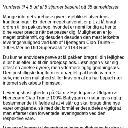
Vurderet til
4.5
ud af 5 stjerner baseret på
35
anmeldelser
Mange internet varehuse giver i øjeblikket alverdens
fragtløsninger. En der er meget anvendt er p.t. at få bragt
ordren til en pakkeshop, hvor det er nemt for dig at hente
dine varer præcis når det passer dig. Muligheden er jo
meget problemfri, og desuden desuden den mest letkøbte
leveringsmulighed ved køb af Hjertegarn Ciao Trunte –
100% Merino Uld Superwash fv 1148 Rust.
Du kunne endvidere prøve at få pakken bragt til din lejlighed
eller hus eller ud til din arbejdsplads. Løsningen viser sig
oftest en anelse dyrere, men ydermere rigtig gnidningsløs.
Den prisbilligste fragtform er unægtelig at hente varerne
selv, men den mulighed stiller krav om at du har bopæl nær
internet selskabets hjemsted.
Leveringshastigheden på Garn > Hjertegarn > Uldgarn >
Hjertegarn Ciao Trunte 100% Babygarn er naturligvis rigtig
bestemmende i tilfælde af at vi står og skal bruge dine nye
varer omgående, så med det formål er det aldeles vigtigt at
man efterser den forventede leveringsdato ved den
respektive vare.