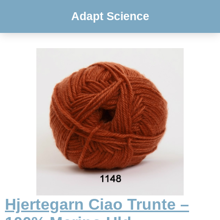
Adapt Science
Hjertegarn Ciao Trunte –