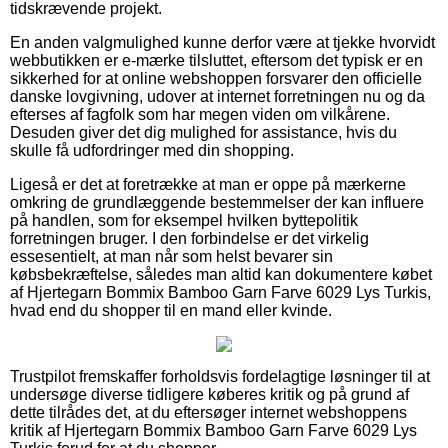
tidskrævende projekt.
En anden valgmulighed kunne derfor være at tjekke hvorvidt
webbutikken er e-mærke tilsluttet, eftersom det typisk er en
sikkerhed for at online webshoppen forsvarer den officielle
danske lovgivning, udover at internet forretningen nu og da
efterses af fagfolk som har megen viden om vilkårene.
Desuden giver det dig mulighed for assistance, hvis du
skulle få udfordringer med din shopping.
Ligeså er det at foretrække at man er oppe på mærkerne
omkring de grundlæggende bestemmelser der kan influere
på handlen, som for eksempel hvilken byttepolitik
forretningen bruger. I den forbindelse er det virkelig
essesentielt, at man når som helst bevarer sin
købsbekræftelse, således man altid kan dokumentere købet
af Hjertegarn Bommix Bamboo Garn Farve 6029 Lys Turkis,
hvad end du shopper til en mand eller kvinde.
Trustpilot fremskaffer forholdsvis fordelagtige løsninger til at
undersøge diverse tidligere køberes kritik og på grund af
dette tilrådes det, at du eftersøger internet webshoppens
kritik af Hjertegarn Bommix Bamboo Garn Farve 6029 Lys