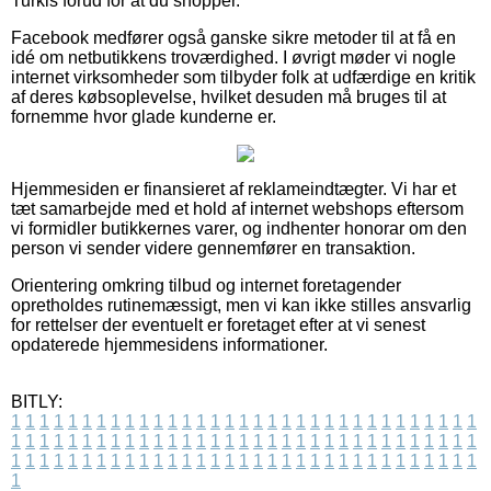
Turkis forud for at du shopper.
Facebook medfører også ganske sikre metoder til at få en
idé om netbutikkens troværdighed. I øvrigt møder vi nogle
internet virksomheder som tilbyder folk at udfærdige en kritik
af deres købsoplevelse, hvilket desuden må bruges til at
fornemme hvor glade kunderne er.
Hjemmesiden er finansieret af reklameindtægter. Vi har et
tæt samarbejde med et hold af internet webshops eftersom
vi formidler butikkernes varer, og indhenter honorar om den
person vi sender videre gennemfører en transaktion.
Orientering omkring tilbud og internet foretagender
opretholdes rutinemæssigt, men vi kan ikke stilles ansvarlig
for rettelser der eventuelt er foretaget efter at vi senest
opdaterede hjemmesidens informationer.
BITLY:
1
1
1
1
1
1
1
1
1
1
1
1
1
1
1
1
1
1
1
1
1
1
1
1
1
1
1
1
1
1
1
1
1
1
1
1
1
1
1
1
1
1
1
1
1
1
1
1
1
1
1
1
1
1
1
1
1
1
1
1
1
1
1
1
1
1
1
1
1
1
1
1
1
1
1
1
1
1
1
1
1
1
1
1
1
1
1
1
1
1
1
1
1
1
1
1
1
1
1
1