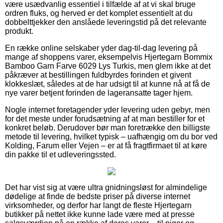
være usædvanlig essentiel i tilfælde af at vi skal bruge
ordren fluks, og herved er det komplet essentielt at du
dobbelttjekker den anslåede leveringstid på det relevante
produkt.
En række online selskaber yder dag-til-dag levering på
mange af shoppens varer, eksempelvis Hjertegarn Bommix
Bamboo Garn Farve 6029 Lys Turkis, men glem ikke at det
påkræver at bestillingen fuldbyrdes forinden et givent
klokkeslæt, således at de har udsigt til at kunne nå at få de
nye varer betjent forinden de lageransatte tager hjem.
Nogle internet foretagender yder levering uden gebyr, men
for det meste under forudsætning af at man bestiller for et
konkret beløb. Derudover bør man foretrække den billigste
metode til levering, hvilket typisk – uafhængig om du bor ved
Kolding, Farum eller Vejen – er at få fragtfirmaet til at køre
din pakke til et udleveringssted.
Det har vist sig at være ultra gnidningsløst for almindelige
dødelige at finde de bedste priser på diverse internet
virksomheder, og derfor har langt de fleste Hjertegarn
butikker på nettet ikke kunne lade være med at presse