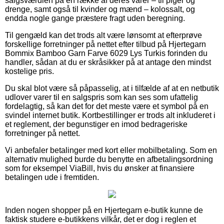
salgsværdien på en række af deres varer – til piger og
drenge, samt også til kvinder og mænd – kolossalt, og
endda nogle gange præstere fragt uden beregning.
Til gengæld kan det trods alt være lønsomt at efterprøve
forskellige forretninger på nettet efter tilbud på Hjertegarn
Bommix Bamboo Garn Farve 6029 Lys Turkis forinden du
handler, sådan at du er skråsikker på at antage den mindst
kostelige pris.
Du skal blot være så påpasselig, at i tilfælde af at en netbutik
udlover varer til en salgspris som kan ses som ufattelig
fordelagtig, så kan det for det meste være et symbol på en
svindel internet butik. Kortbestillinger er trods alt inkluderet i
et reglement, der begunstiger en imod bedrageriske
forretninger på nettet.
Vi anbefaler betalinger med kort eller mobilbetaling. Som en
alternativ mulighed burde du benytte en afbetalingsordning
som for eksempel ViaBill, hvis du ønsker at finansiere
betalingen ude i fremtiden.
Inden nogen shopper på en Hjertegarn e-butik kunne de
faktisk studere e-butikkens vilkår, det er dog i reglen et