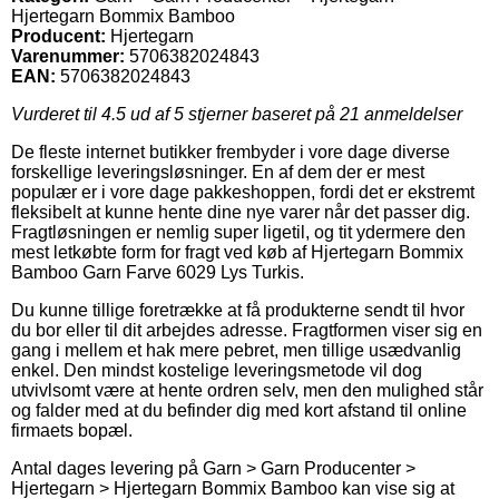
Hjertegarn Bommix Bamboo
Producent:
Hjertegarn
Varenummer:
5706382024843
EAN:
5706382024843
Vurderet til
4.5
ud af 5 stjerner baseret på
21
anmeldelser
De fleste internet butikker frembyder i vore dage diverse
forskellige leveringsløsninger. En af dem der er mest
populær er i vore dage pakkeshoppen, fordi det er ekstremt
fleksibelt at kunne hente dine nye varer når det passer dig.
Fragtløsningen er nemlig super ligetil, og tit ydermere den
mest letkøbte form for fragt ved køb af Hjertegarn Bommix
Bamboo Garn Farve 6029 Lys Turkis.
Du kunne tillige foretrække at få produkterne sendt til hvor
du bor eller til dit arbejdes adresse. Fragtformen viser sig en
gang i mellem et hak mere pebret, men tillige usædvanlig
enkel. Den mindst kostelige leveringsmetode vil dog
utvivlsomt være at hente ordren selv, men den mulighed står
og falder med at du befinder dig med kort afstand til online
firmaets bopæl.
Antal dages levering på Garn > Garn Producenter >
Hjertegarn > Hjertegarn Bommix Bamboo kan vise sig at