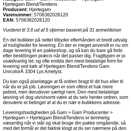
Hjertegarn Blend/Tendens
Producent:
Hjertegarn
Varenummer:
5706382026120
EAN:
5706382026120
Vurderet til
3.6
ud af 5 stjerner baseret på
31
anmeldelser
En del butikker på nettet tilbyder efterhånden et bredt udvalg
af muligheder for levering. En der er meget anvendt er nu om
dage levering til en pakkeshop, og så kan du bare gå forbi
efter bestillingen præcis når det passer dig. Fragttypen er jo
usædvanlig let, og ofte endda den mest betalelige form for
levering ved køb af Hjertegarn Blend/Tendens Garn
UnicolorÂ 3304 Lys Ametyst.
Du kan også planlægge at få ordren bragt til dit hus eller til
når du er på job. Løsningen er som oftest et hak mere
pebret, men derudover særligt nem. Den mest betalelige
løsning vil dog utvivlsomt være at du selv henter ordren, som
desværre er betinget af at du er nær e-butikkens adresse.
Leveringshastigheden på Garn > Garn Producenter >
Hjertegarn > Hjertegarn Blend/Tendens er temmelig
væsentlig når vi står og skal bruge din pakke omgående, så
med det formål er det faktisk klogt at du ser nærmere på den