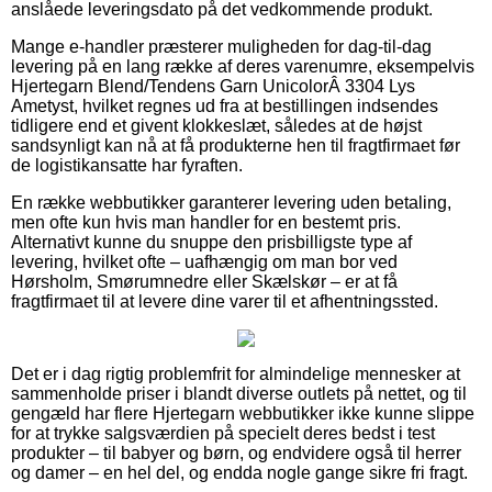
anslåede leveringsdato på det vedkommende produkt.
Mange e-handler præsterer muligheden for dag-til-dag
levering på en lang række af deres varenumre, eksempelvis
Hjertegarn Blend/Tendens Garn UnicolorÂ 3304 Lys
Ametyst, hvilket regnes ud fra at bestillingen indsendes
tidligere end et givent klokkeslæt, således at de højst
sandsynligt kan nå at få produkterne hen til fragtfirmaet før
de logistikansatte har fyraften.
En række webbutikker garanterer levering uden betaling,
men ofte kun hvis man handler for en bestemt pris.
Alternativt kunne du snuppe den prisbilligste type af
levering, hvilket ofte – uafhængig om man bor ved
Hørsholm, Smørumnedre eller Skælskør – er at få
fragtfirmaet til at levere dine varer til et afhentningssted.
Det er i dag rigtig problemfrit for almindelige mennesker at
sammenholde priser i blandt diverse outlets på nettet, og til
gengæld har flere Hjertegarn webbutikker ikke kunne slippe
for at trykke salgsværdien på specielt deres bedst i test
produkter – til babyer og børn, og endvidere også til herrer
og damer – en hel del, og endda nogle gange sikre fri fragt.