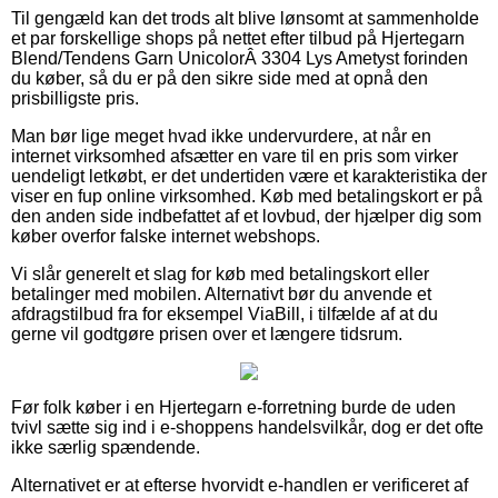
Til gengæld kan det trods alt blive lønsomt at sammenholde
et par forskellige shops på nettet efter tilbud på Hjertegarn
Blend/Tendens Garn UnicolorÂ 3304 Lys Ametyst forinden
du køber, så du er på den sikre side med at opnå den
prisbilligste pris.
Man bør lige meget hvad ikke undervurdere, at når en
internet virksomhed afsætter en vare til en pris som virker
uendeligt letkøbt, er det undertiden være et karakteristika der
viser en fup online virksomhed. Køb med betalingskort er på
den anden side indbefattet af et lovbud, der hjælper dig som
køber overfor falske internet webshops.
Vi slår generelt et slag for køb med betalingskort eller
betalinger med mobilen. Alternativt bør du anvende et
afdragstilbud fra for eksempel ViaBill, i tilfælde af at du
gerne vil godtgøre prisen over et længere tidsrum.
Før folk køber i en Hjertegarn e-forretning burde de uden
tvivl sætte sig ind i e-shoppens handelsvilkår, dog er det ofte
ikke særlig spændende.
Alternativet er at efterse hvorvidt e-handlen er verificeret af