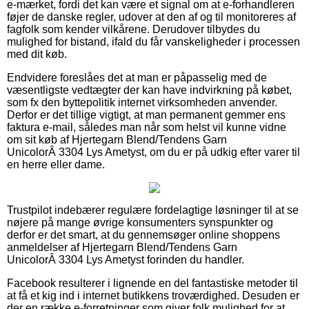
e-mærket, fordi det kan være et signal om at e-forhandleren
føjer de danske regler, udover at den af og til monitoreres af
fagfolk som kender vilkårene. Derudover tilbydes du
mulighed for bistand, ifald du får vanskeligheder i processen
med dit køb.
Endvidere foreslåes det at man er påpasselig med de
væsentligste vedtægter der kan have indvirkning på købet,
som fx den byttepolitik internet virksomheden anvender.
Derfor er det tillige vigtigt, at man permanent gemmer ens
faktura e-mail, således man når som helst vil kunne vidne
om sit køb af Hjertegarn Blend/Tendens Garn
UnicolorÂ 3304 Lys Ametyst, om du er på udkig efter varer til
en herre eller dame.
Trustpilot indebærer regulære fordelagtige løsninger til at se
nøjere på mange øvrige konsumenters synspunkter og
derfor er det smart, at du gennemsøger online shoppens
anmeldelser af Hjertegarn Blend/Tendens Garn
UnicolorÂ 3304 Lys Ametyst forinden du handler.
Facebook resulterer i lignende en del fantastiske metoder til
at få et kig ind i internet butikkens troværdighed. Desuden er
der en række e-forretninger som giver folk mulighed for at