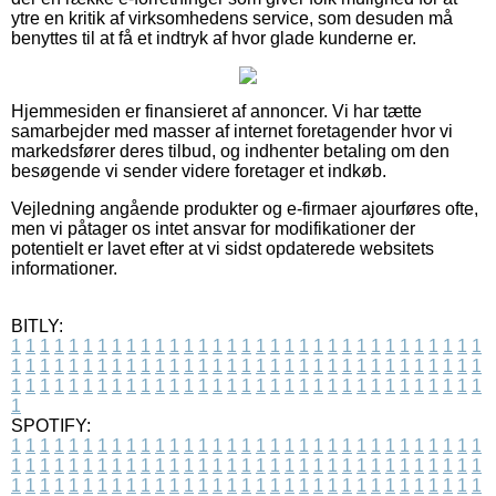
ytre en kritik af virksomhedens service, som desuden må
benyttes til at få et indtryk af hvor glade kunderne er.
Hjemmesiden er finansieret af annoncer. Vi har tætte
samarbejder med masser af internet foretagender hvor vi
markedsfører deres tilbud, og indhenter betaling om den
besøgende vi sender videre foretager et indkøb.
Vejledning angående produkter og e-firmaer ajourføres ofte,
men vi påtager os intet ansvar for modifikationer der
potentielt er lavet efter at vi sidst opdaterede websitets
informationer.
BITLY:
1
1
1
1
1
1
1
1
1
1
1
1
1
1
1
1
1
1
1
1
1
1
1
1
1
1
1
1
1
1
1
1
1
1
1
1
1
1
1
1
1
1
1
1
1
1
1
1
1
1
1
1
1
1
1
1
1
1
1
1
1
1
1
1
1
1
1
1
1
1
1
1
1
1
1
1
1
1
1
1
1
1
1
1
1
1
1
1
1
1
1
1
1
1
1
1
1
1
1
1
SPOTIFY:
1
1
1
1
1
1
1
1
1
1
1
1
1
1
1
1
1
1
1
1
1
1
1
1
1
1
1
1
1
1
1
1
1
1
1
1
1
1
1
1
1
1
1
1
1
1
1
1
1
1
1
1
1
1
1
1
1
1
1
1
1
1
1
1
1
1
1
1
1
1
1
1
1
1
1
1
1
1
1
1
1
1
1
1
1
1
1
1
1
1
1
1
1
1
1
1
1
1
1