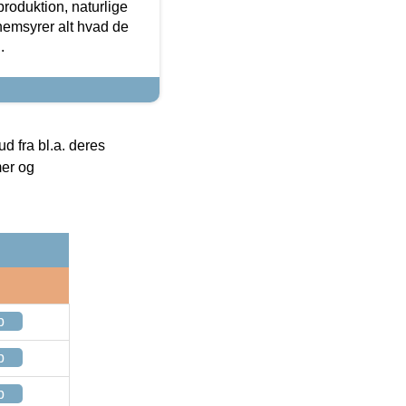
roduktion, naturlige
nemsyrer alt hvad de
.
 fra bl.a. deres
mer og
p
p
p