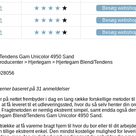
Besøg websho
Besøg websho
Besøg websho
/Tendens Garn Unicolor 4950 Sand
oducenter > Hjertegarn > Hjertegarn Blend/Tendens
028056
jerner baseret på
31
anmeldelser
på nettet frembyder i dag en lang række forskellige metoder til 
at få leveret til et udleveringssted, hvor du så selv henter din or
r. Fragtmetoden er nemlig ekstremt simpel, samt endda også den 
rtegarn Blend/Tendens Garn Unicolor 4950 Sand.
kke at få varerne bragt hjem til hvor du bor eller til dit arbejde.
n tillige ekstremt enkel. Den mindst kostelige mulighed for leve