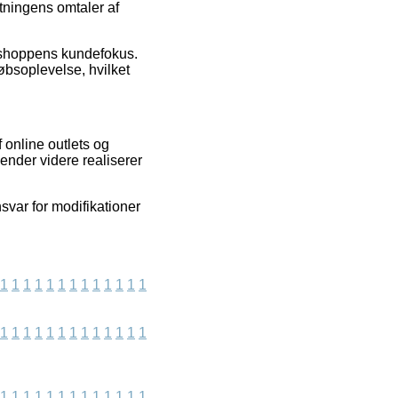
tningens omtaler af
etshoppens kundefokus.
øbsoplevelse, hvilket
 online outlets og
ender videre realiserer
svar for modifikationer
1
1
1
1
1
1
1
1
1
1
1
1
1
1
1
1
1
1
1
1
1
1
1
1
1
1
1
1
1
1
1
1
1
1
1
1
1
1
1