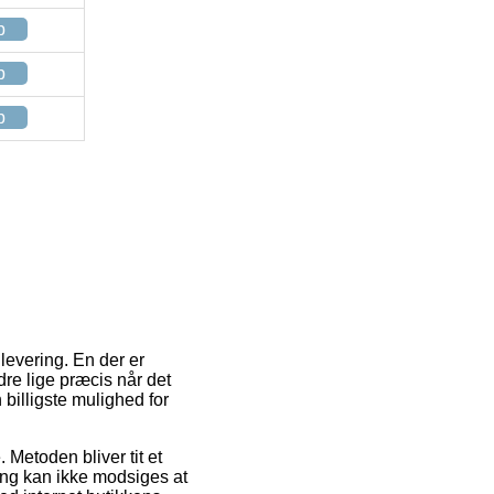
p
p
p
levering. En der er
dre lige præcis når det
billigste mulighed for
 Metoden bliver tit et
ring kan ikke modsiges at