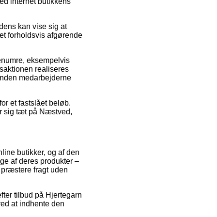
d internet butikkens
ens kan vise sig at
det forholdsvis afgørende
renumre, eksempelvis
saktionen realiseres
ed inden medarbejderne
r et fastslået beløb.
r sig tæt på Næstved,
line butikker, og af den
ge af deres produkter –
 præstere fragt uden
ter tilbud på Hjertegarn
ved at indhente den