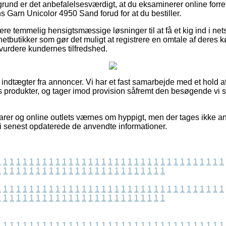
grund er det anbefalelsesværdigt, at du eksaminerer online forre
 Garn Unicolor 4950 Sand forud for at du bestiller.
re temmelig hensigtsmæssige løsninger til at få et kig ind i n
tbutikker som gør det muligt at registrere en omtale af deres k
t vurdere kundernes tilfredshed.
f indtægter fra annoncer. Vi har et fast samarbejde med et hold af
 produkter, og tager imod provision såfremt den besøgende vi s
rer og online outlets værnes om hyppigt, men der tages ikke an
t vi senest opdaterede de anvendte informationer.
1
1
1
1
1
1
1
1
1
1
1
1
1
1
1
1
1
1
1
1
1
1
1
1
1
1
1
1
1
1
1
1
1
1
1
1
1
1
1
1
1
1
1
1
1
1
1
1
1
1
1
1
1
1
1
1
1
1
1
1
1
1
1
1
1
1
1
1
1
1
1
1
1
1
1
1
1
1
1
1
1
1
1
1
1
1
1
1
1
1
1
1
1
1
1
1
1
1
1
1
1
1
1
1
1
1
1
1
1
1
1
1
1
1
1
1
1
1
1
1
1
1
1
1
1
1
1
1
1
1
1
1
1
1
1
1
1
1
1
1
1
1
1
1
1
1
1
1
1
1
1
1
1
1
1
1
1