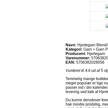
Navn:
Hjertegarn Blend
Kategori:
Garn > Garn Pr
Producent:
Hjertegarn
Varenummer:
5706382
EAN:
5706382028056
Vurderet til
4.6
ud af 5 st
Temmelig mange butikker 
meget populær er lige nu 
passer ind i din kalende
levering ved køb af Hje
Du kunne derudover foretræ
hak mindre prisbillig, me