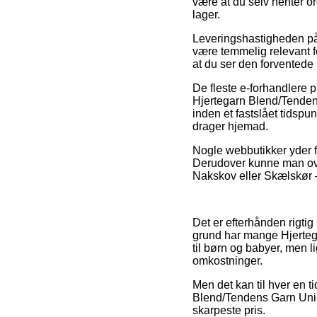
være at du selv henter o
lager.
Leveringshastigheden på
være temmelig relevant fo
at du ser den forvented
De fleste e-forhandlere
Hjertegarn Blend/Tendens
inden et fastslået tidspu
drager hjemad.
Nogle webbutikker yder fr
Derudover kunne man over
Nakskov eller Skælskør – 
Det er efterhånden rigtig
grund har mange Hjertega
til børn og babyer, men 
omkostninger.
Men det kan til hver en 
Blend/Tendens Garn Unico
skarpeste pris.