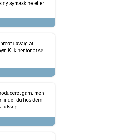
s ny symaskine eller
 bredt udvalg af
r. Klik her for at se
produceret garn, men
or finder du hos dem
es udvalg.