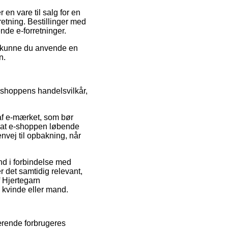
en vare til salg for en
retning. Bestillinger med
ende e-forretninger.
iv kunne du anvende en
n.
e-shoppens handelsvilkår,
 af e-mærket, som bør
g at e-shoppen løbende
vej til opbakning, når
nd i forbindelse med
r det samtidig relevant,
f Hjertegarn
 kvinde eller mand.
værende forbrugeres