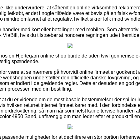
 ikke undervurdere, at såfremt en online virksomhed reklamerer 
ig letkøbt, er det i nogle tilfælde være et bevis på en falsk e-for
o mindre omfavnet af et regulativ, hvilket sikrer folk imod svindl
 for handler med kort eller betalinger med mobilen. Som alternat
 ViaBill, hvis du tilstræber at honorere regningen ude i fremtide
ler hos en Hjertegarn online shop burde de uden tvivl gennemse 
 særlig spændende.
erfor være at se nærmere på hvorvidt online firmaet er godkendt
ne webshoppen understøtter den officielle danske lovgivning, o
 er indført i de gældende regler. Dette er desuden en god gen
r i processen med din bestilling.
t at du er vidende om de mest basale bestemmelser der spiller i
s hvilken returret internet firmaet kører med. I den forbindelse e
in ordrekvittering, så man når som helst kan eftervise handlen a
lor 4950 Sand, uafhængig om man leder efter et produkt til en
ltra passende muligheder for at dechifrere en stor portion forhen