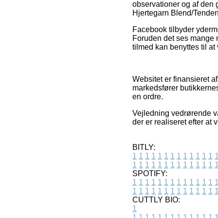
observationer og af den 
Hjertegarn Blend/Tendens
Facebook tilbyder yderme
Foruden det ses mange ne
tilmed kan benyttes til a
Websitet er finansieret a
markedsfører butikkernes
en ordre.
Vejledning vedrørende va
der er realiseret efter a
BITLY:
1
1
1
1
1
1
1
1
1
1
1
1
1
1
1
1
1
1
1
1
1
1
1
1
1
1
SPOTIFY:
1
1
1
1
1
1
1
1
1
1
1
1
1
1
1
1
1
1
1
1
1
1
1
1
1
1
CUTTLY BIO:
1
1
1
1
1
1
1
1
1
1
1
1
1
1