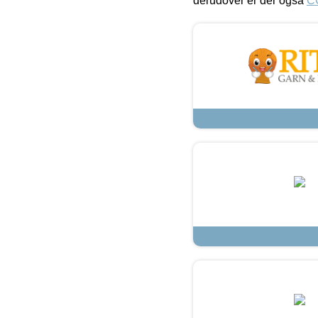
derudover er der også
C