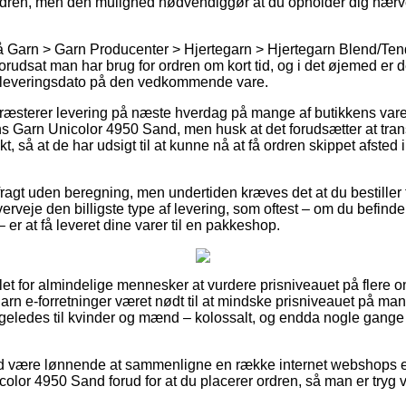
rdren, men den mulighed nødvendiggør at du opholder dig nærve
 Garn > Garn Producenter > Hjertegarn > Hjertegarn Blend/Tend
rudsat man har brug for ordren om kort tid, og i det øjemed er 
e leveringsdato på den vedkommende vare.
 præsterer levering på næste hverdag på mange af butikkens va
 Garn Unicolor 4950 Sand, men husk at det forudsætter at tran
nkt, så at de har udsigt til at kunne nå at få ordren skippet afst
agt uden beregning, men undertiden kræves det at du bestiller fo
veje den billigste type af levering, som oftest – om du befinde
er at få leveret dine varer til en pakkeshop.
 let for almindelige mennesker at vurdere prisniveauet på flere on
rn e-forretninger været nødt til at mindske prisniveauet på man
ligeledes til kvinder og mænd – kolossalt, og endda nogle gange
tid være lønnende at sammenligne en række internet webshops ef
lor 4950 Sand forud for at du placerer ordren, så man er tryg 