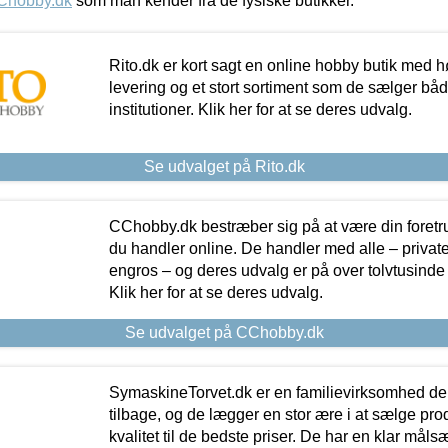
Chobby.dk
som man kender fra de fysiske butikker.
Rito.dk er kort sagt en online hobby butik med h
levering og et stort sortiment som de sælger både
institutioner. Klik her for at se deres udvalg.
Se udvalget på Rito.dk
CChobby.dk bestræber sig på at være din foretr
du handler online. De handler med alle – private,
engros – og deres udvalg er på over tolvtusinde 
Klik her for at se deres udvalg.
Se udvalget på CChobby.dk
SymaskineTorvet.dk er en familievirksomhed der
tilbage, og de lægger en stor ære i at sælge pro
kvalitet til de bedste priser. De har en klar mål