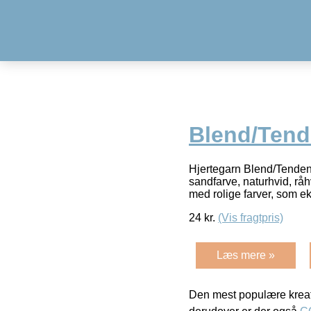
Blend/Tend
Hjertegarn Blend/Tenden
sandfarve, naturhvid, råh
med rolige farver, som 
24
kr.
(Vis fragtpris)
Læs mere »
Den mest populære kreat