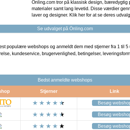
Önling.com tror på klassisk design, bæredygtig p
materialer samt lang levetid. Disse værdier gen
laver og designer. Klik her for at se deres udvalg
Se udvalget på Önling.com
t populære webshops og anmeldt dem med stjerner fra 1 til 5 ud
rrelse, kundeservice, brugervenlighed, betingelser, leveringsfor
Bedst anmeldte webshops
shop
Stjerner
Link
Besøg websho
Besøg websho
Besøg websho