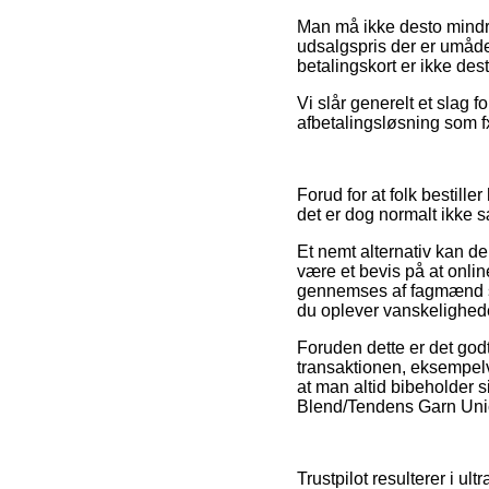
Man må ikke desto mindre
udsalgspris der er umådel
betalingskort er ikke dest
Vi slår generelt et slag
afbetalingsløsning som fx
Forud for at folk bestil
det er dog normalt ikke
Et nemt alternativ kan d
være et bevis på at onli
gennemses af fagmænd som
du oplever vanskelighede
Foruden dette er det god
transaktionen, eksempelvi
at man altid bibeholder s
Blend/Tendens Garn Unico
Trustpilot resulterer i u