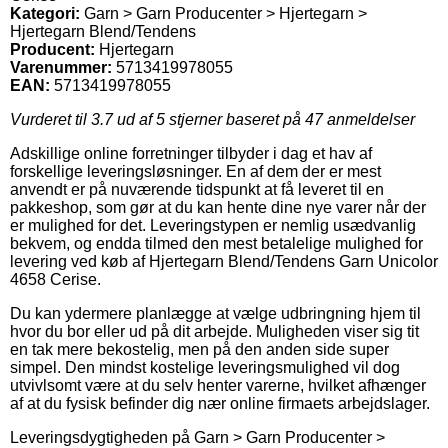
Kategori:
Garn > Garn Producenter > Hjertegarn >
Hjertegarn Blend/Tendens
Producent:
Hjertegarn
Varenummer:
5713419978055
EAN:
5713419978055
Vurderet til
3.7
ud af 5 stjerner baseret på
47
anmeldelser
Adskillige online forretninger tilbyder i dag et hav af
forskellige leveringsløsninger. En af dem der er mest
anvendt er på nuværende tidspunkt at få leveret til en
pakkeshop, som gør at du kan hente dine nye varer når der
er mulighed for det. Leveringstypen er nemlig usædvanlig
bekvem, og endda tilmed den mest betalelige mulighed for
levering ved køb af Hjertegarn Blend/Tendens Garn Unicolor
4658 Cerise.
Du kan ydermere planlægge at vælge udbringning hjem til
hvor du bor eller ud på dit arbejde. Muligheden viser sig tit
en tak mere bekostelig, men på den anden side super
simpel. Den mindst kostelige leveringsmulighed vil dog
utvivlsomt være at du selv henter varerne, hvilket afhænger
af at du fysisk befinder dig nær online firmaets arbejdslager.
Leveringsdygtigheden på Garn > Garn Producenter >