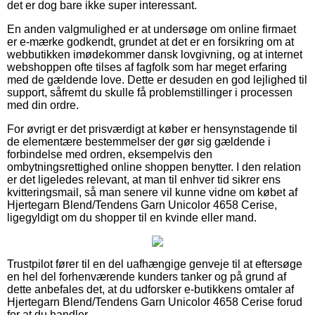
det er dog bare ikke super interessant.
En anden valgmulighed er at undersøge om online firmaet
er e-mærke godkendt, grundet at det er en forsikring om at
webbutikken imødekommer dansk lovgivning, og at internet
webshoppen ofte tilses af fagfolk som har meget erfaring
med de gældende love. Dette er desuden en god lejlighed til
support, såfremt du skulle få problemstillinger i processen
med din ordre.
For øvrigt er det prisværdigt at køber er hensynstagende til
de elementære bestemmelser der gør sig gældende i
forbindelse med ordren, eksempelvis den
ombytningsrettighed online shoppen benytter. I den relation
er det ligeledes relevant, at man til enhver tid sikrer ens
kvitteringsmail, så man senere vil kunne vidne om købet af
Hjertegarn Blend/Tendens Garn Unicolor 4658 Cerise,
ligegyldigt om du shopper til en kvinde eller mand.
Trustpilot fører til en del uafhængige genveje til at eftersøge
en hel del forhenværende kunders tanker og på grund af
dette anbefales det, at du udforsker e-butikkens omtaler af
Hjertegarn Blend/Tendens Garn Unicolor 4658 Cerise forud
for at du handler.