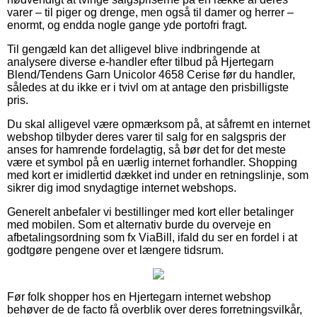
varer – til piger og drenge, men også til damer og herrer –
enormt, og endda nogle gange yde portofri fragt.
Til gengæld kan det alligevel blive indbringende at
analysere diverse e-handler efter tilbud på Hjertegarn
Blend/Tendens Garn Unicolor 4658 Cerise før du handler,
således at du ikke er i tvivl om at antage den prisbilligste
pris.
Du skal alligevel være opmærksom på, at såfremt en internet
webshop tilbyder deres varer til salg for en salgspris der
anses for hamrende fordelagtig, så bør det for det meste
være et symbol på en uærlig internet forhandler. Shopping
med kort er imidlertid dækket ind under en retningslinje, som
sikrer dig imod snydagtige internet webshops.
Generelt anbefaler vi bestillinger med kort eller betalinger
med mobilen. Som et alternativ burde du overveje en
afbetalingsordning som fx ViaBill, ifald du ser en fordel i at
godtgøre pengene over et længere tidsrum.
Før folk shopper hos en Hjertegarn internet webshop
behøver de de facto få overblik over deres forretningsvilkår,