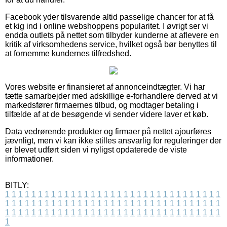
Facebook yder tilsvarende altid passelige chancer for at få
et kig ind i online webshoppens popularitet. I øvrigt ser vi
endda outlets på nettet som tilbyder kunderne at aflevere en
kritik af virksomhedens service, hvilket også bør benyttes til
at fornemme kundernes tilfredshed.
Vores website er finansieret af annonceindtægter. Vi har
tætte samarbejder med adskillige e-forhandlere derved at vi
markedsfører firmaernes tilbud, og modtager betaling i
tilfælde af at de besøgende vi sender videre laver et køb.
Data vedrørende produkter og firmaer på nettet ajourføres
jævnligt, men vi kan ikke stilles ansvarlig for reguleringer der
er blevet udført siden vi nyligst opdaterede de viste
informationer.
BITLY:
1
1
1
1
1
1
1
1
1
1
1
1
1
1
1
1
1
1
1
1
1
1
1
1
1
1
1
1
1
1
1
1
1
1
1
1
1
1
1
1
1
1
1
1
1
1
1
1
1
1
1
1
1
1
1
1
1
1
1
1
1
1
1
1
1
1
1
1
1
1
1
1
1
1
1
1
1
1
1
1
1
1
1
1
1
1
1
1
1
1
1
1
1
1
1
1
1
1
1
1