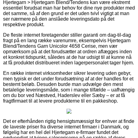
Hjertegarn > Hjertegarn Blend/Tendens kan være ekstremt
essentiel forudsat man har behov for dine nye produkter med
det samme, så af den grund er det uden tvivl vigtigt at man
ser nærmere på den anslåede leveringsdato på det
respektive produkt.
De fleste internet foretagender stiller garanti om dag-til-dag
fragt på en lang række varenumre, eksempelvis Hjertegarn
Blend/Tendens Garn Unicolor 4658 Cerise, men vær
opmærksom på at det forudsætter at ordren aflægges inden
et konkret tidspunkt, således at de har udsigt til at kunne nå
at få produktet distribueret inden lagerpersonalet tager hjem.
En række internet virksomheder sikrer levering uden gebyr,
men typisk er det under forudsætning af at der handles for et
bestemt beløb. Desuden burde man udvælge den mest
betalelige leveringsmåde, som i mange tilfælde – uafhængig
om du bor ved Næstved, Haderslev eller Sæby – er at få
fragtfirmaet til at levere produkterne til en pakkeshop.
Det er efterhånden rigtig hensigtsmæssigt for enhver at finde
de laveste priser fra diverse internet firmaer i Danmark, og
følgelig har en hel del Hjertegarn e-firmaer fundet det
nødvendigt at tvinge salgspriserne på en række af deres