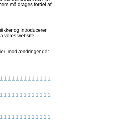
rmere må drages fordel af
ikker og introducerer
ra vores website
ier imod ændringer der
1
1
1
1
1
1
1
1
1
1
1
1
1
1
1
1
1
1
1
1
1
1
1
1
1
1
1
1
1
1
1
1
1
1
1
1
1
1
1