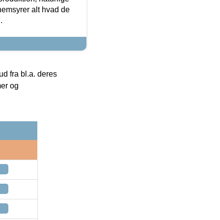
nemsyrer alt hvad de
.
 fra bl.a. deres
mer og