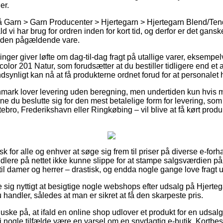
er.
 Garn > Garn Producenter > Hjertegarn > Hjertegarn Blend/Tend
d vi har brug for ordren inden for kort tid, og derfor er det gans
d den pågældende vare.
ninger giver løfte om dag-til-dag fragt på utallige varer, eksempe
lor 201 Natur, som forudsætter at du bestiller tidligere end et
dsynligt kan nå at få produkterne ordnet forud for at personalet h
anmark lover levering uden beregning, men undertiden kun hvis ma
ne du beslutte sig for den mest betalelige form for levering, s
ebro, Frederikshavn eller Ringkøbing – vil blive at få kørt produk
k for alle og enhver at søge sig frem til priser på diverse e-forh
lere på nettet ikke kunne slippe for at stampe salgsværdien på
 til damer og herrer – drastisk, og endda nogle gange love fragt
se sig nyttigt at besigtige nogle webshops efter udsalg på Hjer
 handler, således at man er sikret at få den skarpeste pris.
ke på, at ifald en online shop udlover et produkt for en udsalgs
 nogle tilfælde være en varsel om en snydagtig e-butik. Kortbest