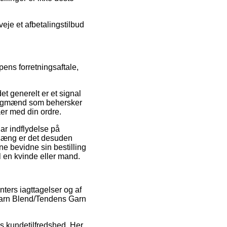
eje et afbetalingstilbud
pens forretningsaftale,
et generelt er et signal
f fagmænd som behersker
aer med din ordre.
ar indflydelse på
nhæng er det desuden
ne bevidne sin bestilling
l en kvinde eller mand.
nters iagttagelser og af
garn Blend/Tendens Garn
ns kundetilfredshed. Her