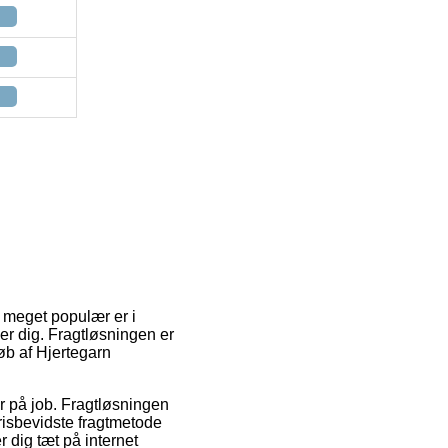
r meget populær er i
ser dig. Fragtløsningen er
øb af Hjertegarn
 er på job. Fragtløsningen
risbevidste fragtmetode
 dig tæt på internet