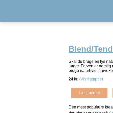
Blend/Tend
Skal du bruge en lys nat
søger. Farven er nemlig 
bruge naturhvid i farvek
24
kr.
(Vis fragtpris)
Læs mere »
Den mest populære kreat