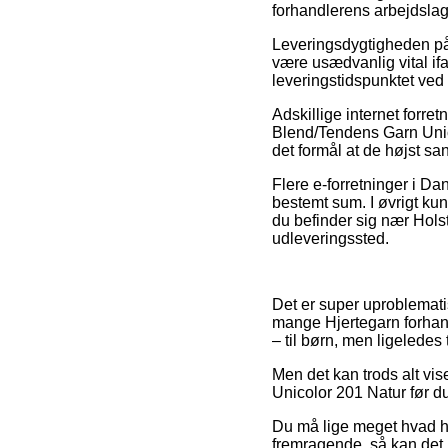
forhandlerens arbejdslag
Leveringsdygtigheden på
være usædvanlig vital ifal
leveringstidspunktet ve
Adskillige internet forret
Blend/Tendens Garn Unico
det formål at de højst san
Flere e-forretninger i D
bestemt sum. I øvrigt kun
du befinder sig nær Holst
udleveringssted.
Det er super uproblematis
mange Hjertegarn forhand
– til børn, men ligeledes
Men det kan trods alt vi
Unicolor 201 Natur før du
Du må lige meget hvad hus
fremragende, så kan det i