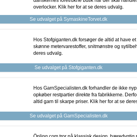
danskernes foretrukne butik når der skal handle
overlocker. Klik her for at se deres udvalg.
Se udvalget på SymaskineTorvet.dk
Hos Stofgiganten.dk forsøger de altid at have et
skønne metervarestoffer, snitmønstre og sytilbehø
deres udvalg.
Se udvalget på Stofgiganten.dk
Hos GarnSpecialisten.dk forhandler de ikke ny
opkøber restpartier direkte fra fabrikkerne. Derf
altid garn til skarpe priser. Klik her for at se der
Se udvalget på GarnSpecialisten.dk
Önling.com tror på klassisk design, bæredygtig p