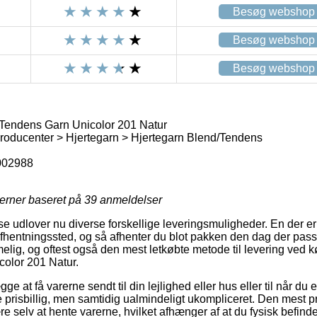
Besøg webshop
Besøg webshop
Besøg webshop
Tendens Garn Unicolor 201 Natur
oducenter > Hjertegarn > Hjertegarn Blend/Tendens
002988
jerner baseret på
39
anmeldelser
se udlover nu diverse forskellige leveringsmuligheder. En der e
t afhentningssted, og så afhenter du blot pakken den dag der pas
lig, og oftest også den mest letkøbte metode til levering ved k
olor 201 Natur.
ge at få varerne sendt til din lejlighed eller hus eller til når du
e prisbillig, men samtidig ualmindeligt ukompliceret. Den mest p
 selv at hente varerne, hvilket afhænger af at du fysisk befinder