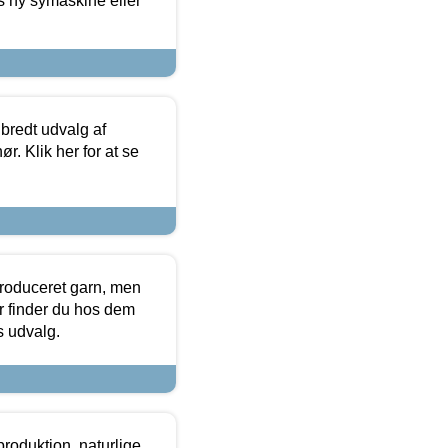
s ny symaskine eller
 bredt udvalg af
r. Klik her for at se
produceret garn, men
or finder du hos dem
es udvalg.
roduktion, naturlige