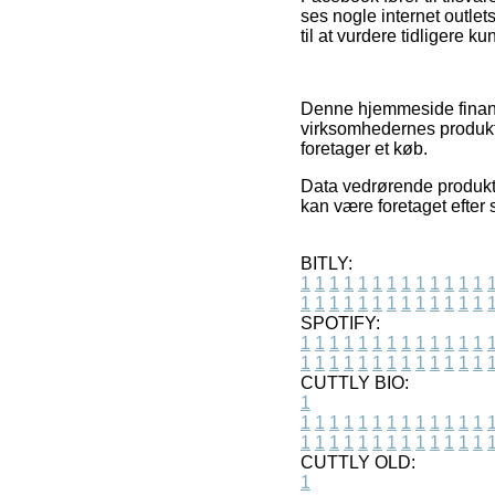
ses nogle internet outlet
til at vurdere tidligere k
Denne hjemmeside finans
virksomhedernes produkte
foretager et køb.
Data vedrørende produkte
kan være foretaget efter 
BITLY:
1
1
1
1
1
1
1
1
1
1
1
1
1
1
1
1
1
1
1
1
1
1
1
1
1
1
SPOTIFY:
1
1
1
1
1
1
1
1
1
1
1
1
1
1
1
1
1
1
1
1
1
1
1
1
1
1
CUTTLY BIO:
1
1
1
1
1
1
1
1
1
1
1
1
1
1
1
1
1
1
1
1
1
1
1
1
1
1
1
CUTTLY OLD:
1