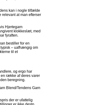
ens kan i nogle tilfælde
ke relevant at man efterser
lvis Hjertegarn
 angivent klokkeslæt, med
ar fyraften.
n bestiller for en
om typisk – uafhængig om
terne til et
andlere, og ergo har
 en række af deres varer
 uden beregning.
tegarn Blend/Tendens Garn
pris der er ufattelig
illinger er ikke desto