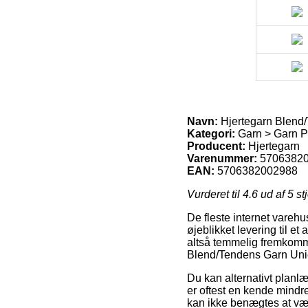
Navn:
Hjertegarn Blend/
Kategori:
Garn > Garn Pr
Producent:
Hjertegarn
Varenummer:
5706382
EAN:
5706382002988
Vurderet til
4.6
ud af 5 st
De fleste internet varehu
øjeblikket levering til e
altså temmelig fremkomme
Blend/Tendens Garn Unic
Du kan alternativt planlæg
er oftest en kende mindr
kan ikke benægtes at være