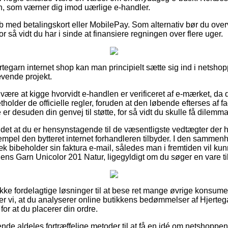
n, som værner dig imod uærlige e-handler.
øb med betalingskort eller MobilePay. Som alternativ bør du overv
or så vidt du har i sinde at finansiere regningen over flere uger.
rtegarn internet shop kan man principielt sætte sig ind i netshop
ævende projekt.
 være at kigge hvorvidt e-handlen er verificeret af e-mærket, da d
etholder de officielle regler, foruden at den løbende efterses a
er desuden din genvej til støtte, for så vidt du skulle få dilemm
det at du er hensynstagende til de væsentligste vedtægter der h
sempel den bytteret internet forhandleren tilbyder. I den samme
k bibeholder sin faktura e-mail, således man i fremtiden vil kun
ens Garn Unicolor 201 Natur, ligegyldigt om du søger en vare ti
ække fordelagtige løsninger til at bese ret mange øvrige konsume
 vi, at du analyserer online butikkens bedømmelser af Hjerte
for at du placerer din ordre.
rende aldeles fortræffelige metoder til at få en idé om netshoppe