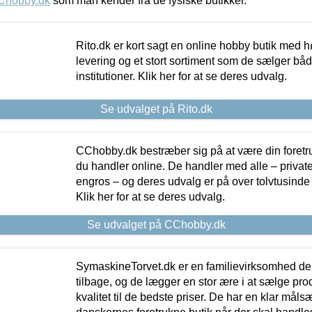
Chobby.dk
som man kender fra de fysiske butikker.
Rito.dk er kort sagt en online hobby butik med h
levering og et stort sortiment som de sælger både
institutioner. Klik her for at se deres udvalg.
Se udvalget på Rito.dk
CChobby.dk bestræber sig på at være din foretr
du handler online. De handler med alle – private,
engros – og deres udvalg er på over tolvtusinde 
Klik her for at se deres udvalg.
Se udvalget på CChobby.dk
SymaskineTorvet.dk er en familievirksomhed der
tilbage, og de lægger en stor ære i at sælge pro
kvalitet til de bedste priser. De har en klar mål