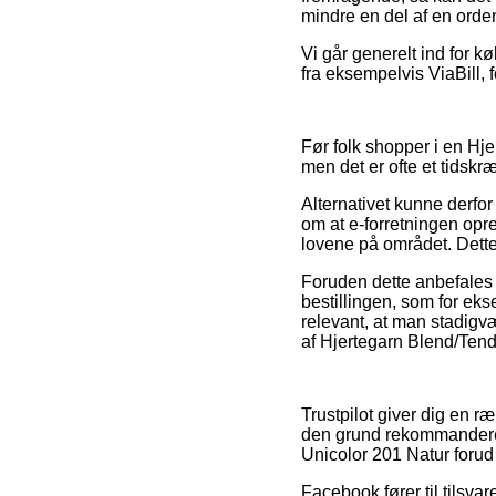
mindre en del af en orde
Vi går generelt ind for k
fra eksempelvis ViaBill, f
Før folk shopper i en Hje
men det er ofte et tidskr
Alternativet kunne derfor
om at e-forretningen opr
lovene på området. Dette 
Foruden dette anbefales 
bestillingen, som for ek
relevant, at man stadigvæ
af Hjertegarn Blend/Tend
Trustpilot giver dig en r
den grund rekommanderer
Unicolor 201 Natur forud 
Facebook fører til tilsva