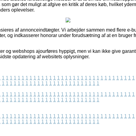
s som gør det muligt at afgive en kritik af deres køb, hvilket yde
unders oplevelser.
ieres af annonceindtægter. Vi arbejder sammen med flere e-but
r, og indkasserer honorar under forudsætning af at en bruger f
r og webshops ajourføres hyppigt, men vi kan ikke give garant
sidste opdatering af websitets oplysninger.
1
1
1
1
1
1
1
1
1
1
1
1
1
1
1
1
1
1
1
1
1
1
1
1
1
1
1
1
1
1
1
1
1
1
1
1
1
1
1
1
1
1
1
1
1
1
1
1
1
1
1
1
1
1
1
1
1
1
1
1
1
1
1
1
1
1
1
1
1
1
1
1
1
1
1
1
1
1
1
1
1
1
1
1
1
1
1
1
1
1
1
1
1
1
1
1
1
1
1
1
1
1
1
1
1
1
1
1
1
1
1
1
1
1
1
1
1
1
1
1
1
1
1
1
1
1
1
1
1
1
1
1
1
1
1
1
1
1
1
1
1
1
1
1
1
1
1
1
1
1
1
1
1
1
1
1
1
1
1
1
1
1
1
1
1
1
1
1
1
1
1
1
1
1
1
1
1
1
1
1
1
1
1