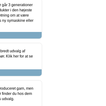
 går 3 generationer
dukter i den højeste
sætning om at være
s ny symaskine eller
 bredt udvalg af
r. Klik her for at se
produceret garn, men
or finder du hos dem
es udvalg.