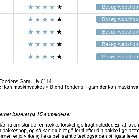
Besøg webshop
Besøg webshop
Besøg webshop
Besøg webshop
Besøg webshop
Tendens Garn – fv 6114
er kan maskinvaskes > Blend Tendens – garn der kan maskinv
jerner baseret på
15
anmeldelser
slår nu om stunder en række forskellige fragtmetoder. En af favo
en pakkeshop, og så kan du blot gå forbi efter din pakke lige præc
rmen er jo virkelig fleksibel, samt oftest også den billigste lev