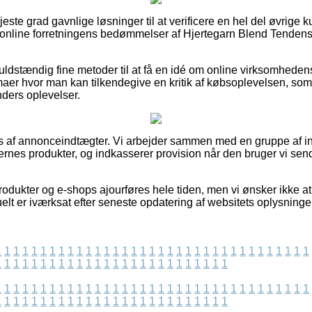
øjeste grad gavnlige løsninger til at verificere en hel del øvrige 
rer online forretningens bedømmelser af Hjertegarn Blend Tendens
 fuldstændig fine metoder til at få en idé om online virksomhede
maer hvor man kan tilkendegive en kritik af købsoplevelsen, som 
nders oplevelser.
 af annonceindtægter. Vi arbejder sammen med en gruppe af i
ernes produkter, og indkasserer provision når den bruger vi sen
ukter og e-shops ajourføres hele tiden, men vi ønsker ikke at bl
elt er iværksat efter seneste opdatering af websitets oplysninge
1
1
1
1
1
1
1
1
1
1
1
1
1
1
1
1
1
1
1
1
1
1
1
1
1
1
1
1
1
1
1
1
1
1
1
1
1
1
1
1
1
1
1
1
1
1
1
1
1
1
1
1
1
1
1
1
1
1
1
1
1
1
1
1
1
1
1
1
1
1
1
1
1
1
1
1
1
1
1
1
1
1
1
1
1
1
1
1
1
1
1
1
1
1
1
1
1
1
1
1
1
1
1
1
1
1
1
1
1
1
1
1
1
1
1
1
1
1
1
1
1
1