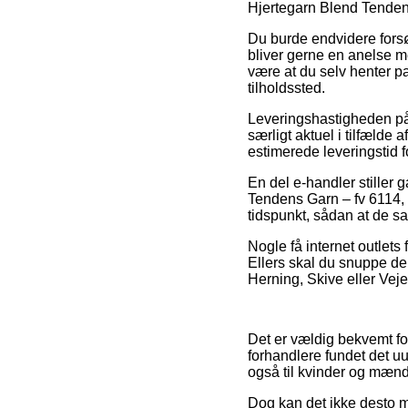
Hjertegarn Blend Tenden
Du burde endvidere forsøg
bliver gerne en anelse me
være at du selv henter p
tilholdssted.
Leveringshastigheden på
særligt aktuel i tilfælde 
estimerede leveringstid f
En del e-handler stiller
Tendens Garn – fv 6114, m
tidspunkt, sådan at de sa
Nogle få internet outlets 
Ellers skal du snuppe de
Herning, Skive eller Vejen 
Det er vældig bekvemt for
forhandlere fundet det uu
også til kvinder og mænd
Dog kan det ikke desto m