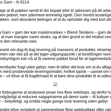
s Garn – fv 6114.
e at få pakken sendt til din bopæl eller til adressen på dit arb
re pebret, men ydermere temmelig ligetil. Den mindst kostelige f
akken, som desværre betinges af at du opholder dig med kort afs
 Garn > garn der kan maskinvaskes > Blend Tendens – garn de
af at man mangler varen straks, og af den grund er det relativt cen
or den relevante vare.
 garanti om dag-til-dag levering på massevis af produkter, eksem
en vær obs på at det tager udgangspunkt i at bestillingen laves
ndsynligvis kan nå at få varerne pakket forud for at lagermedarbe
frembyder fragt uden gebyr, men tit stiller det krav om at du aftage
n mest prisbevidste leveringsmodel, hvilket typisk – uanset om 
– vil blive at få fragtfirmaet til at køre dine produkter til et udle
 forbrugerne at analysere priser hos flere netshops, og derfor h
ndgåeligt at reducere salgspriserne på deres varer – til babyer 
 – betydeligt, og endda nogle gange love levering uden gebyr.
indre blive rentabelt at sammenligne flere webbutikker efter ra