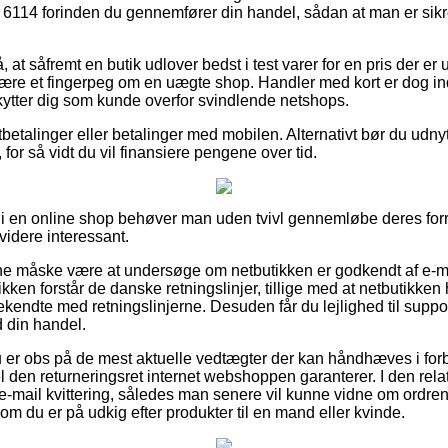
 6114 forinden du gennemfører din handel, sådan at man er sik
at såfremt en butik udlover bedst i test varer for en pris der e
være et fingerpeg om en uægte shop. Handler med kort er dog ind
skytter dig som kunde overfor svindlende netshops.
tbetalinger eller betalinger med mobilen. Alternativt bør du udnyt
for så vidt du vil finansiere pengene over tid.
 i en online shop behøver man uden tvivl gennemløbe deres forr
 videre interessant.
unne måske være at undersøge om netbutikken er godkendt af e-mæ
ikken forstår de danske retningslinjer, tillige med at netbutikken
kendte med retningslinjerne. Desuden får du lejlighed til suppor
 din handel.
 du er obs på de mest aktuelle vedtægter der kan håndhæves i fo
 den returneringsret internet webshoppen garanterer. I den relatio
 e-mail kvittering, således man senere vil kunne vidne om ordre
m du er på udkig efter produkter til en mand eller kvinde.