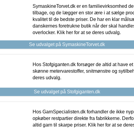
SymaskineTorvet.dk er en familievirksomhed der
tilbage, og de lægger en stor ære i at sælge pro
kvalitet til de bedste priser. De har en klar mål
danskernes foretrukne butik når der skal handle
overlocker. Klik her for at se deres udvalg.
Se udvalget på SymaskineTorvet.dk
Hos Stofgiganten.dk forsøger de altid at have et
skønne metervarestoffer, snitmønstre og sytilbehø
deres udvalg.
Se udvalget på Stofgiganten.dk
Hos GarnSpecialisten.dk forhandler de ikke ny
opkøber restpartier direkte fra fabrikkerne. Derf
altid garn til skarpe priser. Klik her for at se der