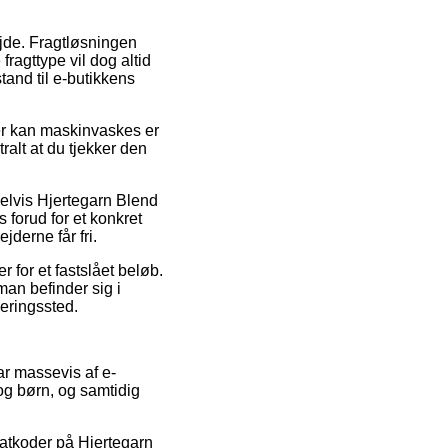
ejde. Fragtløsningen
ragttype vil dog altid
tand til e-butikkens
r kan maskinvaskes er
tralt at du tjekker den
pelvis Hjertegarn Blend
 forud for et konkret
jderne får fri.
r for et fastslået beløb.
man befinder sig i
veringssted.
ar massevis af e-
og børn, og samtidig
batkoder på Hjertegarn