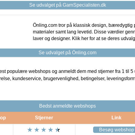
Se udvalget på GarnSpecialisten.dk
Önling.com tror på klassisk design, bæredygtig p
materialer samt lang levetid. Disse værdier gen
laver og designer. Klik her for at se deres udvalg
Se udvalget på Önling.com
t populære webshops og anmeldt dem med stjerner fra 1 til 5 ud
rrelse, kundeservice, brugervenlighed, betingelser, leveringsfor
Bedst anmeldte webshops
op
Stjerner
Link
Besøg webshop