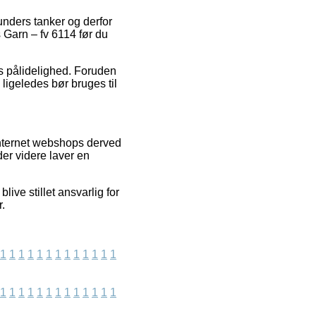
kunders tanker og derfor
 Garn – fv 6114 før du
ns pålidelighed. Foruden
ligeledes bør bruges til
nternet webshops derved
der videre laver en
ive stillet ansvarlig for
r.
1
1
1
1
1
1
1
1
1
1
1
1
1
1
1
1
1
1
1
1
1
1
1
1
1
1