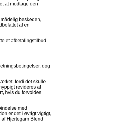
ret at modtage den
r umådelig beskeden,
befattet af en
te et afbetalingstilbud
etningsbetingelser, dog
rket, fordi det skulle
 hyppigt revideres af
t, hvis du forvoldes
rbindelse med
n er det i øvrigt vigtigt,
n af Hjertegarn Blend