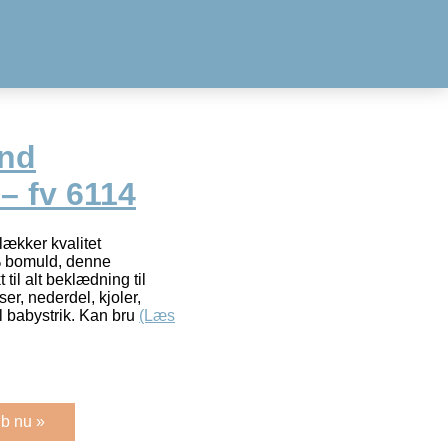
end
– fv 6114
lækker kvalitet
% bomuld, denne
il alt beklædning til
er, nederdel, kjoler,
til babystrik. Kan bru
(Læs
b nu »