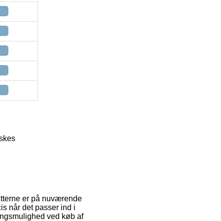
askes
ritterne er på nuværende
is når det passer ind i
eringsmulighed ved køb af