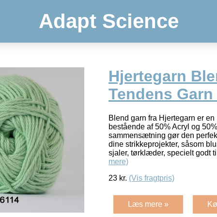
Adapt Science
Hjertegarn Bl
Tendens Garn 
Blend garn fra Hjertegarn er en 
bestående af 50% Acryl og 50
sammensætning gør den perfekt t
dine strikkeprojekter, såsom blus
sjaler, tørklæder, specielt godt 
mere)
23
kr.
(Vis fragtpris)
Læs mere »
Kø