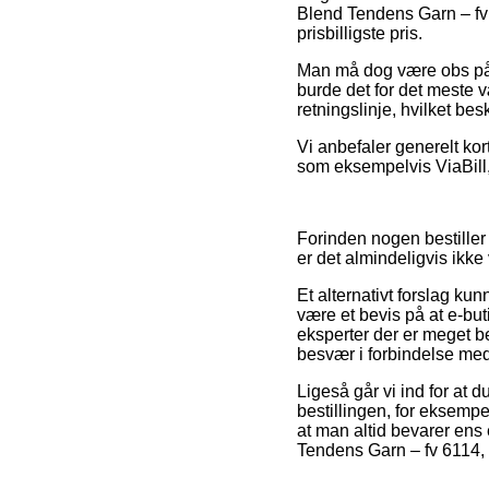
Blend Tendens Garn – fv
prisbilligste pris.
Man må dog være obs på, 
burde det for det meste 
retningslinje, hvilket be
Vi anbefaler generelt kor
som eksempelvis ViaBill, 
Forinden nogen bestiller
er det almindeligvis ikke
Et alternativt forslag k
være et bevis på at e-but
eksperter der er meget be
besvær i forbindelse med
Ligeså går vi ind for at
bestillingen, for eksempel
at man altid bevarer ens
Tendens Garn – fv 6114, o