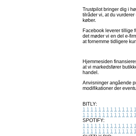
Trustpilot bringer dig i h
tilråder vi, at du vurde
køber.
Facebook leverer tillige
det møder vi en del e-fir
at fornemme tidligere ku
Hjemmesiden finansieres
at vi markedsfører butikk
handel.
Anvisninger angående prod
modifikationer der eventu
BITLY:
1
1
1
1
1
1
1
1
1
1
1
1
1
1
1
1
1
1
1
1
1
1
1
1
1
1
SPOTIFY:
1
1
1
1
1
1
1
1
1
1
1
1
1
1
1
1
1
1
1
1
1
1
1
1
1
1