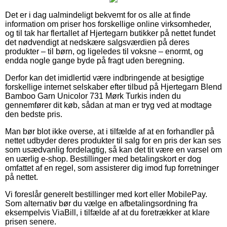
Det er i dag ualmindeligt bekvemt for os alle at finde
information om priser hos forskellige online virksomheder,
og til tak har flertallet af Hjertegarn butikker på nettet fundet
det nødvendigt at nedskære salgsværdien på deres
produkter – til børn, og ligeledes til voksne – enormt, og
endda nogle gange byde på fragt uden beregning.
Derfor kan det imidlertid være indbringende at besigtige
forskellige internet selskaber efter tilbud på Hjertegarn Blend
Bamboo Garn Unicolor 731 Mørk Turkis inden du
gennemfører dit køb, sådan at man er tryg ved at modtage
den bedste pris.
Man bør blot ikke overse, at i tilfælde af at en forhandler på
nettet udbyder deres produkter til salg for en pris der kan ses
som usædvanlig fordelagtig, så kan det tit være en varsel om
en uærlig e-shop. Bestillinger med betalingskort er dog
omfattet af en regel, som assisterer dig imod fup forretninger
på nettet.
Vi foreslår generelt bestillinger med kort eller MobilePay.
Som alternativ bør du vælge en afbetalingsordning fra
eksempelvis ViaBill, i tilfælde af at du foretrækker at klare
prisen senere.