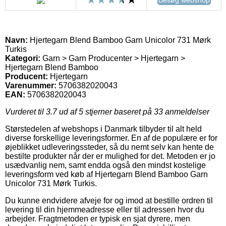
Navn:
Hjertegarn Blend Bamboo Garn Unicolor 731 Mørk
Turkis
Kategori:
Garn > Garn Producenter > Hjertegarn >
Hjertegarn Blend Bamboo
Producent:
Hjertegarn
Varenummer:
5706382020043
EAN:
5706382020043
Vurderet til
3.7
ud af 5 stjerner baseret på
33
anmeldelser
Størstedelen af webshops i Danmark tilbyder til alt held
diverse forskellige leveringsformer. En af de populære er for
øjeblikket udleveringssteder, så du nemt selv kan hente de
bestilte produkter når der er mulighed for det. Metoden er jo
usædvanlig nem, samt endda også den mindst kostelige
leveringsform ved køb af Hjertegarn Blend Bamboo Garn
Unicolor 731 Mørk Turkis.
Du kunne endvidere afveje for og imod at bestille ordren til
levering til din hjemmeadresse eller til adressen hvor du
arbejder. Fragtmetoden er typisk en sjat dyrere, men