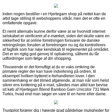
Inden nogen bestiller i en Hjertegarn shop på nettet kan de
altid tage stilling til webshoppens vilkår, men det er ofte en
omfattende opgave.
Et nemt alternativ kunne derfor være at se hvorvidt internet
selskabet er verificeret af e-mærket, siden det skulle være en
sikkerhed for at online forretningen forsvarer de danske
retningslinjer, foruden at forretningen nu og da kontrolleres
af fagfolk som har nøje kendskab til reglementet på området.
Det er en rigtig god genvej til opbakning, såfremt du får
udfordringer som følge af din shopping.
Tilsvarende er det fornuftigt at du er vaks omkring de
primære regler der kan have indvirkning på ordren, til
eksempel hvilken bytteret e-forhandleren lover. I den
sammenhæng er det tilmed afgørende, at man når som helst
sikrer ens kvittering på e-mail, således man altid kan bevise
sit køb af Hjertegarn Blend Bamboo Garn Unicolor 731 Mørk
Turkis, hvad end man søger en vare til en herre eller dame.
Trustpilot forærer dig i højeste grad pålidelige muligheder for