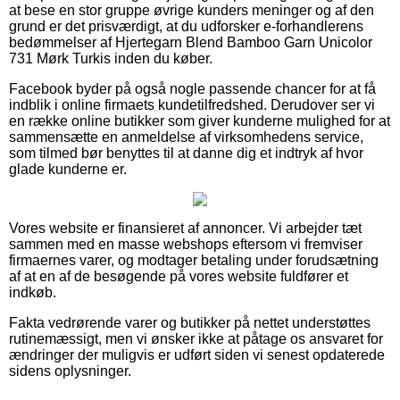
at bese en stor gruppe øvrige kunders meninger og af den
grund er det prisværdigt, at du udforsker e-forhandlerens
bedømmelser af Hjertegarn Blend Bamboo Garn Unicolor
731 Mørk Turkis inden du køber.
Facebook byder på også nogle passende chancer for at få
indblik i online firmaets kundetilfredshed. Derudover ser vi
en række online butikker som giver kunderne mulighed for at
sammensætte en anmeldelse af virksomhedens service,
som tilmed bør benyttes til at danne dig et indtryk af hvor
glade kunderne er.
Vores website er finansieret af annoncer. Vi arbejder tæt
sammen med en masse webshops eftersom vi fremviser
firmaernes varer, og modtager betaling under forudsætning
af at en af de besøgende på vores website fuldfører et
indkøb.
Fakta vedrørende varer og butikker på nettet understøttes
rutinemæssigt, men vi ønsker ikke at påtage os ansvaret for
ændringer der muligvis er udført siden vi senest opdaterede
sidens oplysninger.