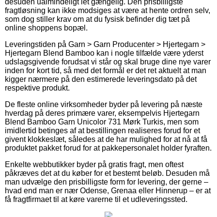
desuden ualmindeligt let gængelig. Den prisbilligste
fragtløsning kan ikke modsiges at være at hente ordren selv,
som dog stiller krav om at du fysisk befinder dig tæt på
online shoppens bopæl.
Leveringstiden på Garn > Garn Producenter > Hjertegarn >
Hjertegarn Blend Bamboo kan i nogle tilfælde være yderst
udslagsgivende forudsat vi står og skal bruge dine nye varer
inden for kort tid, så med det formål er det ret aktuelt at man
kigger nærmere på den estimerede leveringsdato på det
respektive produkt.
De fleste online virksomheder byder på levering på næste
hverdag på deres primære varer, eksempelvis Hjertegarn
Blend Bamboo Garn Unicolor 731 Mørk Turkis, men som
imidlertid betinges af at bestillingen realiseres forud for et
givent klokkeslæt, således at de har mulighed for at nå at få
produktet pakket forud for at pakkepersonalet holder fyraften.
Enkelte webbutikker byder på gratis fragt, men oftest
påkræves det at du køber for et bestemt beløb. Desuden må
man udvælge den prisbilligste form for levering, der gerne –
hvad end man er nær Odense, Grenaa eller Hinnerup – er at
få fragtfirmaet til at køre varerne til et udleveringssted.