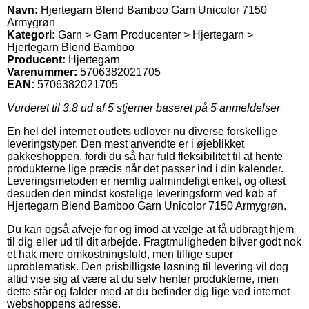
Navn:
Hjertegarn Blend Bamboo Garn Unicolor 7150
Armygrøn
Kategori:
Garn > Garn Producenter > Hjertegarn >
Hjertegarn Blend Bamboo
Producent:
Hjertegarn
Varenummer:
5706382021705
EAN:
5706382021705
Vurderet til
3.8
ud af 5 stjerner baseret på
5
anmeldelser
En hel del internet outlets udlover nu diverse forskellige
leveringstyper. Den mest anvendte er i øjeblikket
pakkeshoppen, fordi du så har fuld fleksibilitet til at hente
produkterne lige præcis når det passer ind i din kalender.
Leveringsmetoden er nemlig ualmindeligt enkel, og oftest
desuden den mindst kostelige leveringsform ved køb af
Hjertegarn Blend Bamboo Garn Unicolor 7150 Armygrøn.
Du kan også afveje for og imod at vælge at få udbragt hjem
til dig eller ud til dit arbejde. Fragtmuligheden bliver godt nok
et hak mere omkostningsfuld, men tillige super
uproblematisk. Den prisbilligste løsning til levering vil dog
altid vise sig at være at du selv henter produkterne, men
dette står og falder med at du befinder dig lige ved internet
webshoppens adresse.