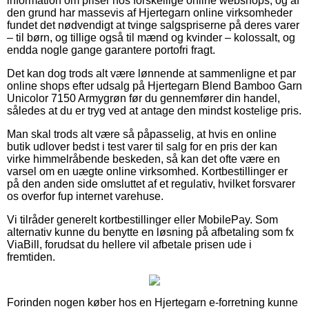
information om priser hos forskellige online webshops, og af
den grund har massevis af Hjertegarn online virksomheder
fundet det nødvendigt at tvinge salgspriserne på deres varer
– til børn, og tillige også til mænd og kvinder – kolossalt, og
endda nogle gange garantere portofri fragt.
Det kan dog trods alt være lønnende at sammenligne et par
online shops efter udsalg på Hjertegarn Blend Bamboo Garn
Unicolor 7150 Armygrøn før du gennemfører din handel,
således at du er tryg ved at antage den mindst kostelige pris.
Man skal trods alt være så påpasselig, at hvis en online
butik udlover bedst i test varer til salg for en pris der kan
virke himmelråbende beskeden, så kan det ofte være en
varsel om en uægte online virksomhed. Kortbestillinger er
på den anden side omsluttet af et regulativ, hvilket forsvarer
os overfor fup internet varehuse.
Vi tilråder generelt kortbestillinger eller MobilePay. Som
alternativ kunne du benytte en løsning på afbetaling som fx
ViaBill, forudsat du hellere vil afbetale prisen ude i
fremtiden.
Forinden nogen køber hos en Hjertegarn e-forretning kunne