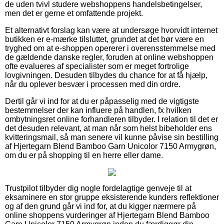
de uden tvivl studere webshoppens handelsbetingelser,
men det er gerne et omfattende projekt.
Et alternativt forslag kan være at undersøge hvorvidt internet
butikken er e-mærke tilsluttet, grundet at det bør være en
tryghed om at e-shoppen opererer i overensstemmelse med
de gældende danske regler, foruden at online webshoppen
ofte evalueres af specialister som er meget fortrolige
lovgivningen. Desuden tilbydes du chance for at få hjælp,
når du oplever besvær i processen med din ordre.
Dertil går vi ind for at du er påpasselig med de vigtigste
bestemmelser der kan influere på handlen, fx hvilken
ombytningsret online forhandleren tilbyder. I relation til det er
det desuden relevant, at man når som helst bibeholder ens
kvitteringsmail, så man senere vil kunne påvise sin bestilling
af Hjertegarn Blend Bamboo Garn Unicolor 7150 Armygrøn,
om du er på shopping til en herre eller dame.
Trustpilot tilbyder dig nogle fordelagtige genveje til at
eksaminere en stor gruppe eksisterende kunders reflektioner
og af den grund går vi ind for, at du kigger nærmere på
online shoppens vurderinger af Hjertegarn Blend Bamboo