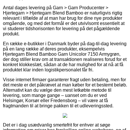
Antal dages levering på Garn > Garn Producenter >
Hjertegarn > Hjertegarn Blend Bamboo er naturligvis rigtig
relevant i tilfælde af at man har brug for dine nye produkter
omgående, og med det formål er det utvivlsomt essentielt at
vi studerer tidshorisonten for levering på det pågældende
produkt.
En række e-butikker i Danmark byder på dag-til-dag levering
på en lang række af deres produkter, eksempelvis
Hjertegarn Blend Bamboo Garn Unicolor 7150 Armygrøn,
der dog stiller krav om at transaktionen realiseres forud for et
konkret klokkeslæt, sådan at de har mulighed for at nå at få
produktet klar inden logistikpersonalet får fri.
Visse internet firmaer garanterer fragt uden betaling, men for
det meste er det påkrævet at man køber for et bestemt beløb.
Alternativt kan du vælge den mest letkøbte metode til
levering, som mange gange – uanset om du er ved
Helsingør, Korsør eller Fredensborg – vil være at få
fragtmanden til at bringe pakken til et udleveringssted.
Det er i dag usædvanlig smertefrit for enhver at søge