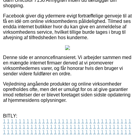
Garn Unicolor 7150 Armygrøn inden du færdiggør din
shopping.
Facebook giver dig ydermere evigt fortræffelige genveje til at
få en idé om online virksomhedens pålidelighed. Tilmed ses
endda internet butikker hvor du kan give en anmeldelse af
virksomhedens service, hvilket tillige burde tages i brug til
afvejning af tilfredsheden hos kunderne.
Denne side er annoncefinansieret. Vi arbejder sammen med
en mængde internet firmaer derved at vi promoverer
virksomhedernes varer, og får honorar hvis den bruger vi
sender videre fuldfører en ordre.
Vejledning angående produkter og online virksomheder
opretholdes ofte, men det er umuligt for os at give garantier
imod rettelser der er blevet foretaget siden sidste opdatering
af hjemmesidens oplysninger.
BITLY:
1
1
1
1
1
1
1
1
1
1
1
1
1
1
1
1
1
1
1
1
1
1
1
1
1
1
1
1
1
1
1
1
1
1
1
1
1
1
1
1
1
1
1
1
1
1
1
1
1
1
1
1
1
1
1
1
1
1
1
1
1
1
1
1
1
1
1
1
1
1
1
1
1
1
1
1
1
1
1
1
1
1
1
1
1
1
1
1
1
1
1
1
1
1
1
1
1
1
1