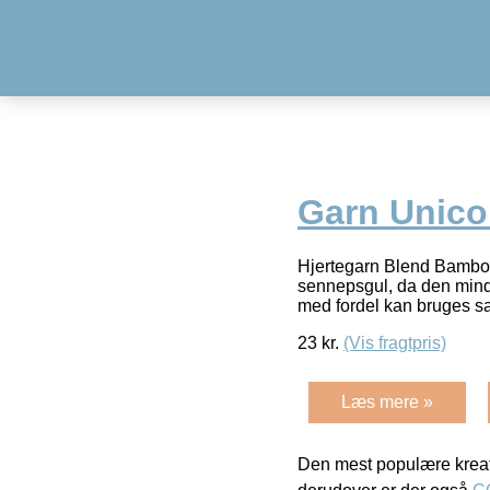
Garn Unico
Hjertegarn Blend Bamboo
sennepsgul, da den minde
med fordel kan bruges
23
kr.
(Vis fragtpris)
Læs mere »
Den mest populære kreat