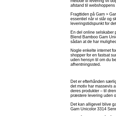
metode til levering vil d
afstand til webshoppens
Fragttiden på Garn > Gar
essentiel når vi står og s
leveringstidspunkt for de
En del online selskaber 
Blend Bamboo Garn Unicol
sådan at de har mulighed f
Nogle enkelte internet f
shopper for en fastsat su
uden hensyn til om du bef
afhentningssted.
Det er efterhånden særlig
det motiv har massevis a
deres produkter – til dre
præstere levering uden 
Det kan alligevel blive g
Garn Unicolor 3314 Senne