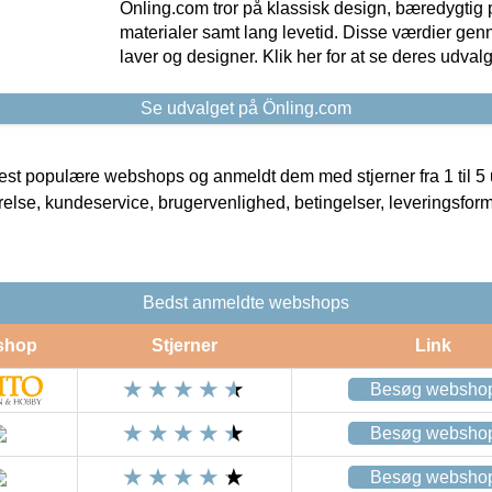
Önling.com tror på klassisk design, bæredygtig p
materialer samt lang levetid. Disse værdier gen
laver og designer. Klik her for at se deres udvalg
Se udvalget på Önling.com
t populære webshops og anmeldt dem med stjerner fra 1 til 5 ud
rrelse, kundeservice, brugervenlighed, betingelser, leveringsfor
Bedst anmeldte webshops
shop
Stjerner
Link
Besøg websho
Besøg websho
Besøg websho