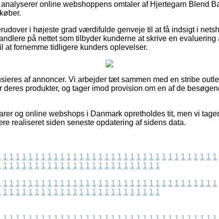
 du analyserer online webshoppens omtaler af Hjertegarn Blend
køber.
dover i højeste grad værdifulde genveje til at få indsigt i nets
andlere på nettet som tilbyder kunderne at skrive en evaluering 
il at fornemme tidligere kunders oplevelser.
ieres af annoncer. Vi arbejder tæt sammen med en stribe outlet
er deres produkter, og tager imod provision om en af de besøg
er og online webshops i Danmark opretholdes tit, men vi tager 
re realiseret siden seneste opdatering af sidens data.
1
1
1
1
1
1
1
1
1
1
1
1
1
1
1
1
1
1
1
1
1
1
1
1
1
1
1
1
1
1
1
1
1
1
1
1
1
1
1
1
1
1
1
1
1
1
1
1
1
1
1
1
1
1
1
1
1
1
1
1
1
1
1
1
1
1
1
1
1
1
1
1
1
1
1
1
1
1
1
1
1
1
1
1
1
1
1
1
1
1
1
1
1
1
1
1
1
1
1
1
1
1
1
1
1
1
1
1
1
1
1
1
1
1
1
1
1
1
1
1
1
1
1
1
1
1
1
1
1
1
1
1
1
1
1
1
1
1
1
1
1
1
1
1
1
1
1
1
1
1
1
1
1
1
1
1
1