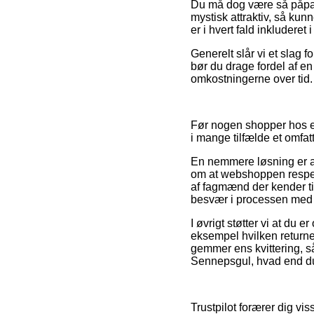
Du må dog være så påpasse
mystisk attraktiv, så kun
er i hvert fald inkludere
Generelt slår vi et slag
bør du drage fordel af en 
omkostningerne over tid.
Før nogen shopper hos en
i mange tilfælde et omfa
En nemmere løsning er at 
om at webshoppen respek
af fagmænd der kender til 
besvær i processen med d
I øvrigt støtter vi at du
eksempel hvilken returne
gemmer ens kvittering, s
Sennepsgul, hvad end du 
Trustpilot forærer dig vi