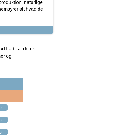
roduktion, naturlige
nemsyrer alt hvad de
.
 fra bl.a. deres
mer og
p
p
p