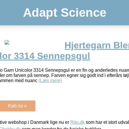
Adapt Science
Hjertegarn B
lor 3314 Sennepsgul
 Garn Unicolor 3314 Sennepsgul er en fin og anderledes nuan
r om farven på sennep. Farven egner sig godt ind i efterårs tøj
 sammen med nuanc
(Læs mere)
Køb nu »
ive webshop i Danmark lige nu er
Rito.dk
som har et stort udval