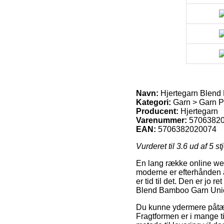
Navn:
Hjertegarn Blend
Kategori:
Garn > Garn P
Producent:
Hjertegarn
Varenummer:
5706382
EAN:
5706382020074
Vurderet til
3.6
ud af 5 st
En lang række online webs
moderne er efterhånden at
er tid til det. Den er jo 
Blend Bamboo Garn Unic
Du kunne ydermere påtænke
Fragtformen er i mange t