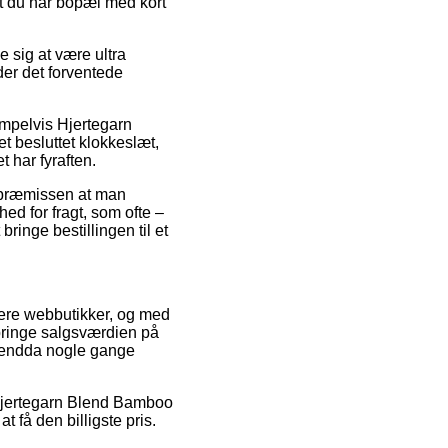
at du har bopæl med kort
 sig at være ultra
nder det forventede
empelvis Hjertegarn
 besluttet klokkeslæt,
t har fyraften.
å præmissen at man
hed for fragt, som ofte –
ringe bestillingen til et
flere webbutikker, og med
bringe salgsværdien på
og endda nogle gange
å Hjertegarn Blend Bamboo
få den billigste pris.