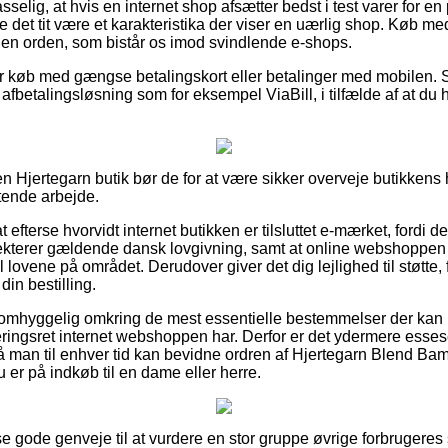
lig, at hvis en internet shop afsætter bedst i test varer for en
ne det tit være et karakteristika der viser en uærlig shop. Køb 
t i en orden, som bistår os imod svindlende e-shops.
 for køb med gængse betalingskort eller betalinger med mobilen
afbetalingsløsning som for eksempel ViaBill, i tilfælde af at du h
 Hjertegarn butik bør de for at være sikker overveje butikkens 
ttende arbejde.
efterse hvorvidt internet butikken er tilsluttet e-mærket, fordi 
terer gældende dansk lovgivning, samt at online webshoppen h
lovene på området. Derudover giver det dig lejlighed til støtte, f
in bestilling.
 er omhyggelig omkring de mest essentielle bestemmelser der kan i
ringsret internet webshoppen har. Derfor er det ydermere essesen
å man til enhver tid kan bevidne ordren af Hjertegarn Blend B
er på indkøb til en dame eller herre.
sse gode genveje til at vurdere en stor gruppe øvrige forbrugere