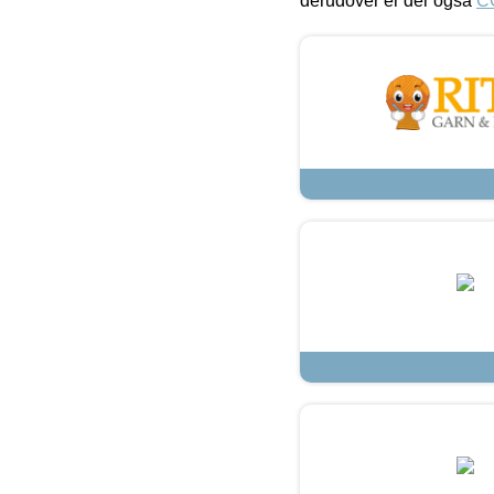
derudover er der også
C