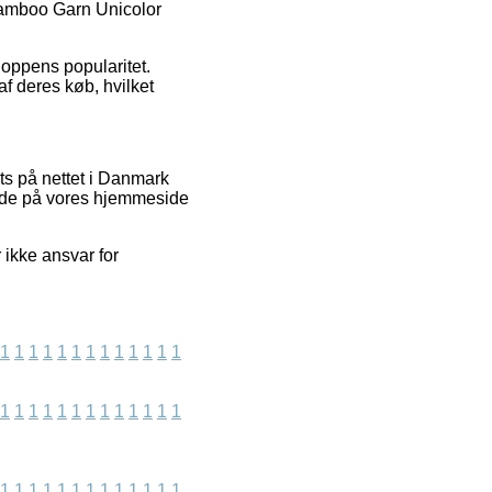
 Bamboo Garn Unicolor
hoppens popularitet.
af deres køb, hvilket
s på nettet i Danmark
ende på vores hjemmeside
ikke ansvar for
1
1
1
1
1
1
1
1
1
1
1
1
1
1
1
1
1
1
1
1
1
1
1
1
1
1
1
1
1
1
1
1
1
1
1
1
1
1
1