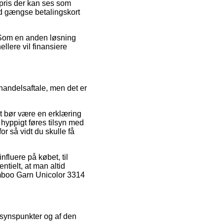
 pris der kan ses som
med gængse betalingskort
. Som en anden løsning
ellere vil finansiere
handelsaftale, men det er
det bør være en erklæring
yppigt føres tilsyn med
or så vidt du skulle få
nfluere på købet, til
tielt, at man altid
amboo Garn Unicolor 3314
s synspunkter og af den