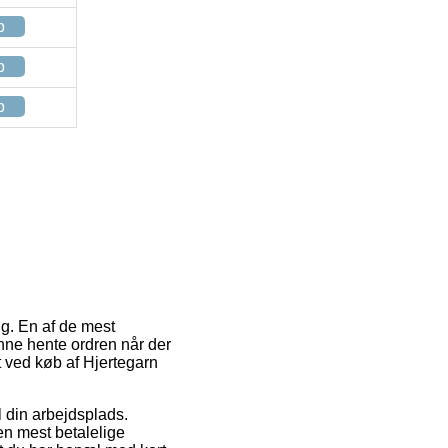
p
p
p
ng. En af de mest
unne hente ordren når der
gt ved køb af Hjertegarn
l din arbejdsplads.
en mest betalelige