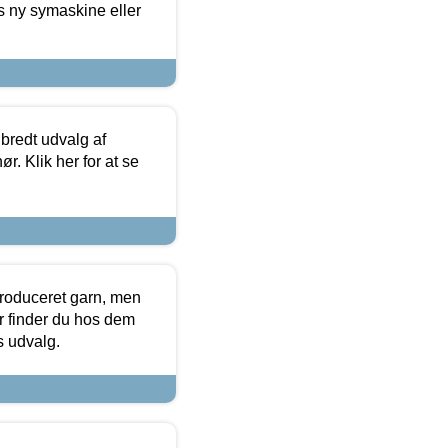
s ny symaskine eller
 bredt udvalg af
r. Klik her for at se
produceret garn, men
or finder du hos dem
es udvalg.