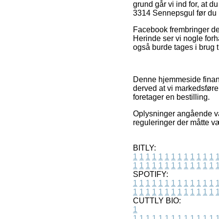
grund går vi ind for, at
3314 Sennepsgul før du 
Facebook frembringer deru
Herinde ser vi nogle forh
også burde tages i brug t
Denne hjemmeside finans
derved at vi markedsfør
foretager en bestilling.
Oplysninger angående var
reguleringer der måtte væ
BITLY:
1
1
1
1
1
1
1
1
1
1
1
1
1
1
1
1
1
1
1
1
1
1
1
1
1
1
SPOTIFY:
1
1
1
1
1
1
1
1
1
1
1
1
1
1
1
1
1
1
1
1
1
1
1
1
1
1
CUTTLY BIO:
1
1
1
1
1
1
1
1
1
1
1
1
1
1