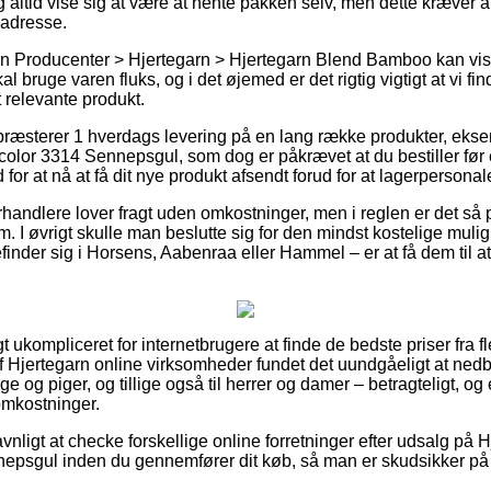
og altid vise sig at være at hente pakken selv, men dette kræver 
 adresse.
n Producenter > Hjertegarn > Hjertegarn Blend Bamboo kan vise
kal bruge varen fluks, og i det øjemed er det rigtig vigtigt at vi fi
t relevante produkt.
præsterer 1 hverdags levering på en lang række produkter, eks
or 3314 Sennepsgul, som dog er påkrævet at du bestiller før et
or at nå at få dit nye produkt afsendt forud for at lagerpersonale
orhandlere lover fragt uden omkostninger, men i reglen er det s
m. I øvrigt skulle man beslutte sig for den mindst kostelige mulig
inder sig i Horsens, Aabenraa eller Hammel – er at få dem til at b
t ukompliceret for internetbrugere at finde de bedste priser fra 
f Hjertegarn online virksomheder fundet det uundgåeligt at ned
nge og piger, og tillige også til herrer og damer – betragteligt, 
omkostninger.
avnligt at checke forskellige online forretninger efter udsalg p
psgul inden du gennemfører dit køb, så man er skudsikker på at 