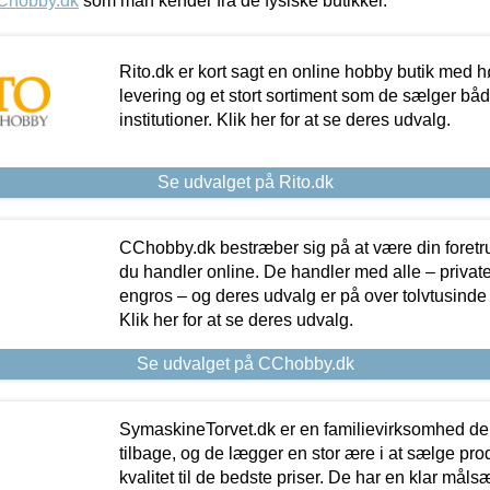
Chobby.dk
som man kender fra de fysiske butikker.
Rito.dk er kort sagt en online hobby butik med h
levering og et stort sortiment som de sælger både
institutioner. Klik her for at se deres udvalg.
Se udvalget på Rito.dk
CChobby.dk bestræber sig på at være din foretr
du handler online. De handler med alle – private,
engros – og deres udvalg er på over tolvtusinde 
Klik her for at se deres udvalg.
Se udvalget på CChobby.dk
SymaskineTorvet.dk er en familievirksomhed der
tilbage, og de lægger en stor ære i at sælge pro
kvalitet til de bedste priser. De har en klar mål