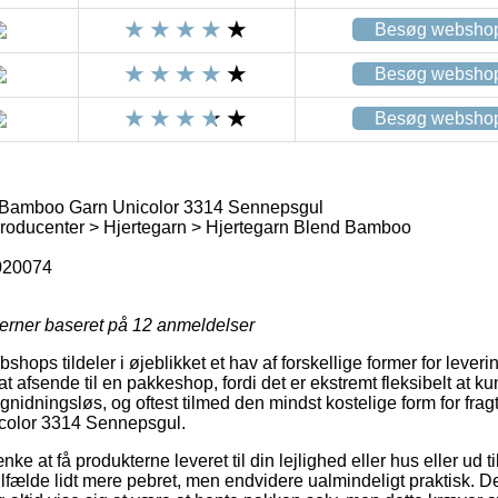
Besøg websho
Besøg websho
Besøg websho
 Bamboo Garn Unicolor 3314 Sennepsgul
roducenter > Hjertegarn > Hjertegarn Blend Bamboo
020074
jerner baseret på
12
anmeldelser
hops tildeler i øjeblikket et hav af forskellige former for leveri
 afsende til en pakkeshop, fordi det er ekstremt fleksibelt at k
ret gnidningsløs, og oftest tilmed den mindst kostelige form for fra
olor 3314 Sennepsgul.
 at få produkterne leveret til din lejlighed eller hus eller ud ti
ilfælde lidt mere pebret, men endvidere ualmindeligt praktisk. D