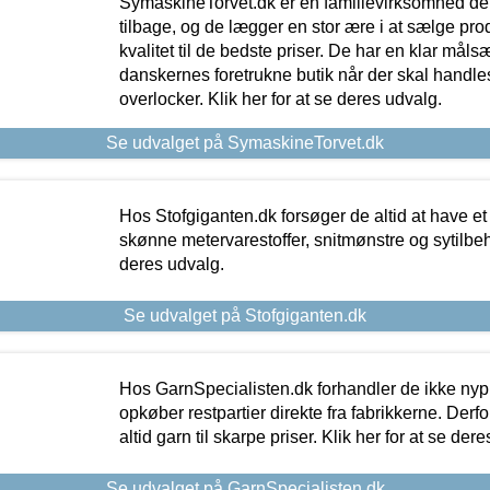
SymaskineTorvet.dk er en familievirksomhed der
tilbage, og de lægger en stor ære i at sælge pro
kvalitet til de bedste priser. De har en klar mål
danskernes foretrukne butik når der skal handle
overlocker. Klik her for at se deres udvalg.
Se udvalget på SymaskineTorvet.dk
Hos Stofgiganten.dk forsøger de altid at have et
skønne metervarestoffer, snitmønstre og sytilbehø
deres udvalg.
Se udvalget på Stofgiganten.dk
Hos GarnSpecialisten.dk forhandler de ikke ny
opkøber restpartier direkte fra fabrikkerne. Derf
altid garn til skarpe priser. Klik her for at se der
Se udvalget på GarnSpecialisten.dk