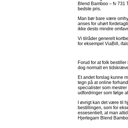
Blend Bamboo – fv 731 Tu
bedste pris.
Man bør bare være omhygg
anses for uhørt fordelagt
ikke desto mindre omfavn
Vi tilråder generelt kort
for eksempel ViaBill, ifa
Forud for at folk bestille
dog normalt en tidskræv
Et andet forslag kunne m
tegn på at online forhand
specialister som mestrer 
udfordringer som følge af 
I øvrigt kan det være til
bestillingen, som for ekse
essesentielt, at man altid
Hjertegarn Blend Bamboo –