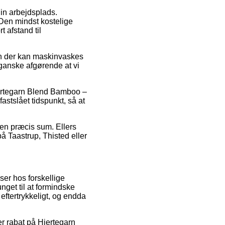
din arbejdsplads.
 Den mindst kostelige
 afstand til
n der kan maskinvaskes
t ganske afgørende at vi
Hjertegarn Blend Bamboo –
astslået tidspunkt, så at
r en præcis sum. Ellers
 Taastrup, Thisted eller
ser hos forskellige
nget til at formindske
eftertrykkeligt, og endda
er rabat på Hjertegarn