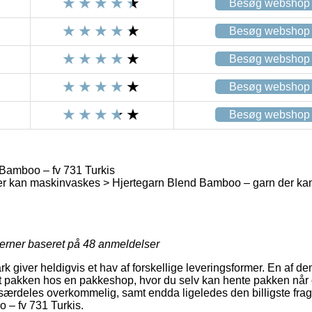
Besøg webshop
Besøg webshop
Besøg webshop
Besøg webshop
Besøg webshop
Bamboo – fv 731 Turkis
er kan maskinvaskes > Hjertegarn Blend Bamboo – garn der k
jerner baseret på
48
anmeldelser
 giver heldigvis et hav af forskellige leveringsformer. En af d
ret pakken hos en pakkeshop, hvor du selv kan hente pakken når d
ærdeles overkommelig, samt endda ligeledes den billigste frag
 – fv 731 Turkis.