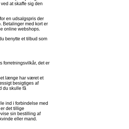
ved at skaffe sig den
for en udsalgspris der
. Betalinger med kort er
ige online webshops.
du benytte et tilbud som
 forretningsvilkår, det er
et længe har været et
æssigt besigtiges af
d du skulle få
lle ind i forbindelse med
r det tillige
vise sin bestilling af
 kvinde eller mand.