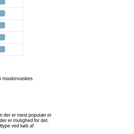
an maskinvaskes
em der er mest populær er
er er mulighed for det.
ttype ved køb af