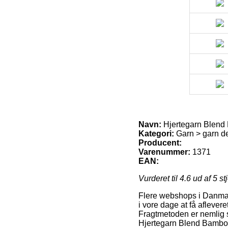
Navn:
Hjertegarn Blend 
Kategori:
Garn > garn d
Producent:
Varenummer:
1371
EAN:
Vurderet til
4.6
ud af 5 st
Flere webshops i Danmark
i vore dage at få afleve
Fragtmetoden er nemlig s
Hjertegarn Blend Bamboo