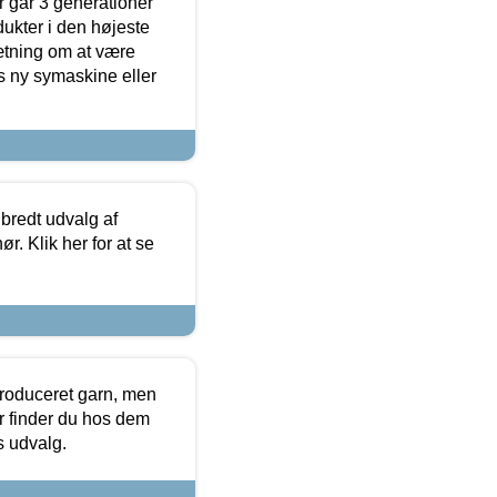
 går 3 generationer
dukter i den højeste
sætning om at være
s ny symaskine eller
 bredt udvalg af
r. Klik her for at se
produceret garn, men
or finder du hos dem
es udvalg.