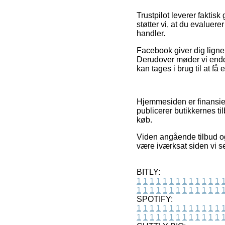
Trustpilot leverer faktis
støtter vi, at du evalue
handler.
Facebook giver dig lignen
Derudover møder vi endda
kan tages i brug til at få
Hjemmesiden er finansier
publicerer butikkernes ti
køb.
Viden angående tilbud og
være iværksat siden vi 
BITLY:
1
1
1
1
1
1
1
1
1
1
1
1
1
1
1
1
1
1
1
1
1
1
1
1
1
1
SPOTIFY:
1
1
1
1
1
1
1
1
1
1
1
1
1
1
1
1
1
1
1
1
1
1
1
1
1
1