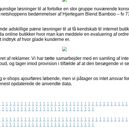
k gunstige løsninger til at fortolke en stor gruppe nuværende kon
rer netshoppens bedømmelser af Hjertegarn Blend Bamboo – fv 7
de adskillige pæne løsninger til at få kendskab til internet buti
 online butikker hvor man kan meddele en evaluering af ordrefo
 et indtryk af hvor glade kunderne er.
et af reklamer. Vi har tætte samarbejder med en samling af inter
lbud, og tager imod provision i tilfælde af at den besøgende vi se
 e-shops ajourføres løbende, men vi påtager os intet ansvar for
senest opdaterede de anvendte data.
1
1
1
1
1
1
1
1
1
1
1
1
1
1
1
1
1
1
1
1
1
1
1
1
1
1
1
1
1
1
1
1
1
1
1
1
1
1
1
1
1
1
1
1
1
1
1
1
1
1
1
1
1
1
1
1
1
1
1
1
1
1
1
1
1
1
1
1
1
1
1
1
1
1
1
1
1
1
1
1
1
1
1
1
1
1
1
1
1
1
1
1
1
1
1
1
1
1
1
1
1
1
1
1
1
1
1
1
1
1
1
1
1
1
1
1
1
1
1
1
1
1