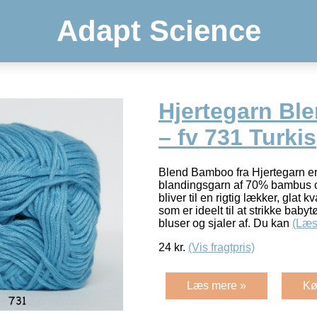
Adapt Science
Hjertegarn B
– fv 731 Turkis
Blend Bamboo fra Hjertegarn er e
blandingsgarn af 70% bambus 
bliver til en rigtig lækker, glat k
som er ideelt til at strikke baby
bluser og sjaler af. Du kan
(Læs
24
kr.
(Vis fragtpris)
Læs mere »
Kø