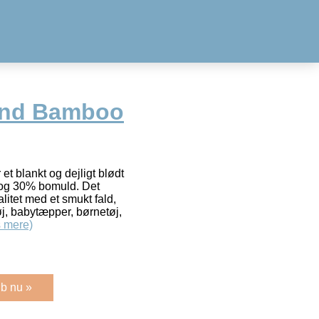
lend Bamboo
t blankt og dejligt blødt
og 30% bomuld. Det
valitet med et smukt fald,
tøj, babytæpper, børnetøj,
 mere)
b nu »