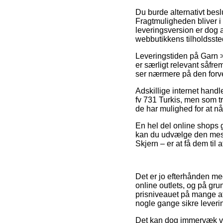
Du burde alternativt beslu
Fragtmuligheden bliver i
leveringsversion er dog a
webbutikkens tilholdsste
Leveringstiden på Garn 
er særligt relevant såfre
ser nærmere på den forv
Adskillige internet hand
fv 731 Turkis, men som tr
de har mulighed for at nå
En hel del online shops g
kan du udvælge den mest 
Skjern – er at få dem til 
Det er jo efterhånden meg
online outlets, og på gru
prisniveauet på mange af 
nogle gange sikre lever
Det kan dog immervæk vise