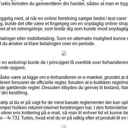
rkis forinden du gennemfører din handel, sådan at man er tryg 
elig med, at når en online forretning sælger bedst i test varer 
ig, burde det ofte være et fingerpeg om en snydagtig online shop
et af en retningslinje, som bistår dig som kunde imod snydagt
betalinger eller mobilbetaling. Som en alternativ mulighed kunne 
ld du ønsker at klare betalingen over en periode.
r i en webshop burde de i princippet få overblik over forhandlerens
ende opgave.
åske være at kigge om e-forhandleren er e-mærket, grundet at d
leren forsvarer de officielle regler, foruden at e-butikken regelm
de gældende regler. Desuden tilbydes du genvej til bistand, ifal
din bestilling.
 hjælp at du er på vagt for de mest basale reglementer der kan spi
mpel hvilken returret internet forretningen har. I den forbindelse e
 sikrer ens kvittering på e-mail, så man til enhver tid vil kunne be
 fv 731 Turkis, hvad end du er på udkig efter et produkt til en