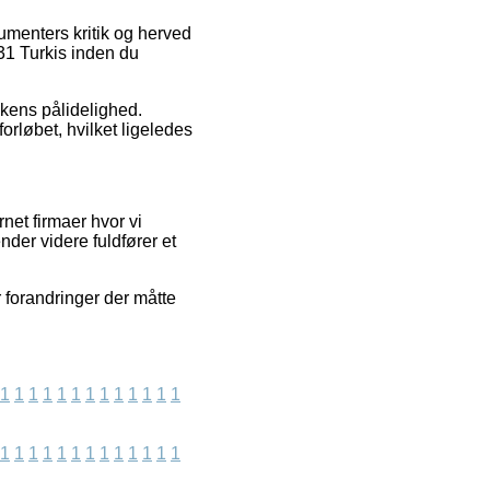
sumenters kritik og herved
31 Turkis inden du
kkens pålidelighed.
rløbet, hvilket ligeledes
net firmaer hvor vi
nder videre fuldfører et
 forandringer der måtte
1
1
1
1
1
1
1
1
1
1
1
1
1
1
1
1
1
1
1
1
1
1
1
1
1
1