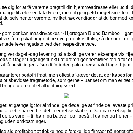
tte dig for at få varerne bragt til din hjemmeadresse eller ud til 
 mange tilfælde en tak dyrere, men til gengæld meget smertefri.
t du selv henter varerne, hvilket nødvendiggør at du bor med kort
d.
> garn der kan maskinvaskes > Hjertegarn Blend Bamboo – gar
mt vi står og skal bruge dine nye produkter fluks, så derfor er de
entede leveringsdato ved den respektive vare.
ler giver dag-til-dag levering på adskillige varer, eksempelvis 
ods alt tager udgangspunkt i at ordren gennemføres forud for et f
 at få bestillingen afsendt forinden pakkepersonalet tager hjem.
aranterer portofri fragt, men oftest afkræver det at der købes fo
prisbevidste fragtmetode, som gerne – uanset om man er tæt på
at bringe ordren til et afhentningssted.
et let gængeligt for almindelige dødelige at finde de laveste pri
nd af dette har en hel del internet selskaber i Danmark set sig tvu
deres varer – til børn og babyer, og ligeså til damer og herrer – 
ing uden omkostninger.
 sig profitabelt at tjekke nogle forskellige firmaer på nettet eft