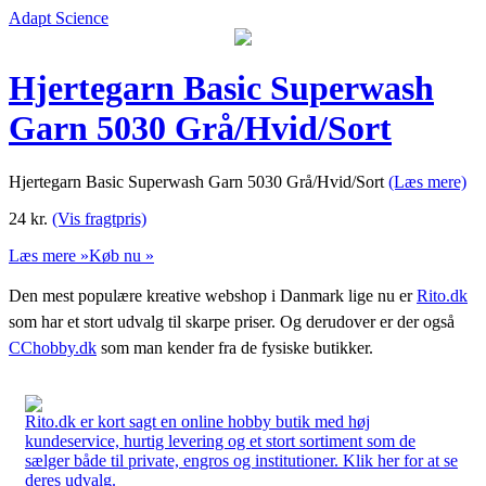
Adapt Science
Hjertegarn Basic Superwash
Garn 5030 Grå/Hvid/Sort
Hjertegarn Basic Superwash Garn 5030 Grå/Hvid/Sort
(Læs mere)
24
kr.
(Vis fragtpris)
Læs mere »
Køb nu »
Den mest populære kreative webshop i Danmark lige nu er
Rito.dk
som har et stort udvalg til skarpe priser. Og derudover er der også
CChobby.dk
som man kender fra de fysiske butikker.
Rito.dk er kort sagt en online hobby butik med høj
kundeservice, hurtig levering og et stort sortiment som de
sælger både til private, engros og institutioner. Klik her for at se
deres udvalg.