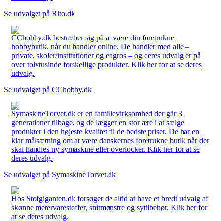
Se udvalget på Rito.dk
CChobby.dk bestræber sig på at være din foretrukne
hobbybutik, når du handler online. De handler med alle –
private, skoler/institutioner og engros – og deres udvalg er på
over tolvtusinde forskellige produkter. Klik her for at se deres
udvalg.
Se udvalget på CChobby.dk
SymaskineTorvet.dk er en familievirksomhed der går 3
generationer tilbage, og de lægger en stor ære i at sælge
produkter i den højeste kvalitet til de bedste priser. De har en
klar målsætning om at være danskernes foretrukne butik når der
skal handles ny symaskine eller overlocker. Klik her for at se
deres udvalg.
Se udvalget på SymaskineTorvet.dk
Hos Stofgiganten.dk forsøger de altid at have et bredt udvalg af
skønne metervarestoffer, snitmønstre og sytilbehør. Klik her for
at se deres udvalg.