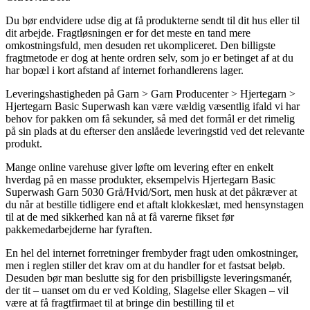
Du bør endvidere udse dig at få produkterne sendt til dit hus eller til
dit arbejde. Fragtløsningen er for det meste en tand mere
omkostningsfuld, men desuden ret ukompliceret. Den billigste
fragtmetode er dog at hente ordren selv, som jo er betinget af at du
har bopæl i kort afstand af internet forhandlerens lager.
Leveringshastigheden på Garn > Garn Producenter > Hjertegarn >
Hjertegarn Basic Superwash kan være vældig væsentlig ifald vi har
behov for pakken om få sekunder, så med det formål er det rimelig
på sin plads at du efterser den anslåede leveringstid ved det relevante
produkt.
Mange online varehuse giver løfte om levering efter en enkelt
hverdag på en masse produkter, eksempelvis Hjertegarn Basic
Superwash Garn 5030 Grå/Hvid/Sort, men husk at det påkræver at
du når at bestille tidligere end et aftalt klokkeslæt, med hensynstagen
til at de med sikkerhed kan nå at få varerne fikset før
pakkemedarbejderne har fyraften.
En hel del internet forretninger frembyder fragt uden omkostninger,
men i reglen stiller det krav om at du handler for et fastsat beløb.
Desuden bør man beslutte sig for den prisbilligste leveringsmanér,
der tit – uanset om du er ved Kolding, Slagelse eller Skagen – vil
være at få fragtfirmaet til at bringe din bestilling til et