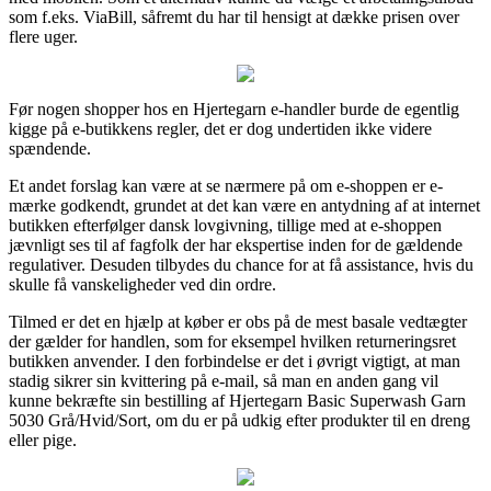
som f.eks. ViaBill, såfremt du har til hensigt at dække prisen over
flere uger.
Før nogen shopper hos en Hjertegarn e-handler burde de egentlig
kigge på e-butikkens regler, det er dog undertiden ikke videre
spændende.
Et andet forslag kan være at se nærmere på om e-shoppen er e-
mærke godkendt, grundet at det kan være en antydning af at internet
butikken efterfølger dansk lovgivning, tillige med at e-shoppen
jævnligt ses til af fagfolk der har ekspertise inden for de gældende
regulativer. Desuden tilbydes du chance for at få assistance, hvis du
skulle få vanskeligheder ved din ordre.
Tilmed er det en hjælp at køber er obs på de mest basale vedtægter
der gælder for handlen, som for eksempel hvilken returneringsret
butikken anvender. I den forbindelse er det i øvrigt vigtigt, at man
stadig sikrer sin kvittering på e-mail, så man en anden gang vil
kunne bekræfte sin bestilling af Hjertegarn Basic Superwash Garn
5030 Grå/Hvid/Sort, om du er på udkig efter produkter til en dreng
eller pige.