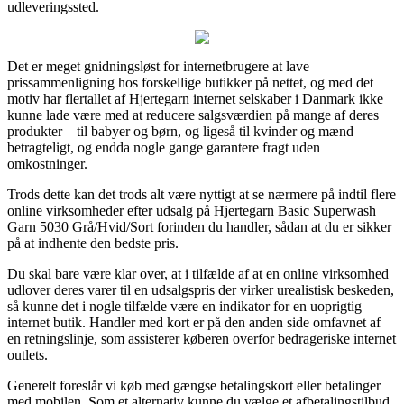
udleveringssted.
Det er meget gnidningsløst for internetbrugere at lave
prissammenligning hos forskellige butikker på nettet, og med det
motiv har flertallet af Hjertegarn internet selskaber i Danmark ikke
kunne lade være med at reducere salgsværdien på mange af deres
produkter – til babyer og børn, og ligeså til kvinder og mænd –
betragteligt, og endda nogle gange garantere fragt uden
omkostninger.
Trods dette kan det trods alt være nyttigt at se nærmere på indtil flere
online virksomheder efter udsalg på Hjertegarn Basic Superwash
Garn 5030 Grå/Hvid/Sort forinden du handler, sådan at du er sikker
på at indhente den bedste pris.
Du skal bare være klar over, at i tilfælde af at en online virksomhed
udlover deres varer til en udsalgspris der virker urealistisk beskeden,
så kunne det i nogle tilfælde være en indikator for en uoprigtig
internet butik. Handler med kort er på den anden side omfavnet af
en retningslinje, som assisterer køberen overfor bedrageriske internet
outlets.
Generelt foreslår vi køb med gængse betalingskort eller betalinger
med mobilen. Som et alternativ kunne du vælge et afbetalingstilbud