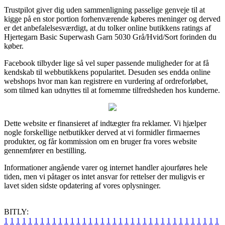
Trustpilot giver dig uden sammenligning passelige genveje til at
kigge på en stor portion forhenværende køberes meninger og derved
er det anbefalelsesværdigt, at du tolker online butikkens ratings af
Hjertegarn Basic Superwash Garn 5030 Grå/Hvid/Sort forinden du
køber.
Facebook tilbyder lige så vel super passende muligheder for at få
kendskab til webbutikkens popularitet. Desuden ses endda online
webshops hvor man kan registrere en vurdering af ordreforløbet,
som tilmed kan udnyttes til at fornemme tilfredsheden hos kunderne.
Dette website er finansieret af indtægter fra reklamer. Vi hjælper
nogle forskellige netbutikker derved at vi formidler firmaernes
produkter, og får kommission om en bruger fra vores website
gennemfører en bestilling.
Informationer angående varer og internet handler ajourføres hele
tiden, men vi påtager os intet ansvar for rettelser der muligvis er
lavet siden sidste opdatering af vores oplysninger.
BITLY:
1
1
1
1
1
1
1
1
1
1
1
1
1
1
1
1
1
1
1
1
1
1
1
1
1
1
1
1
1
1
1
1
1
1
1
1