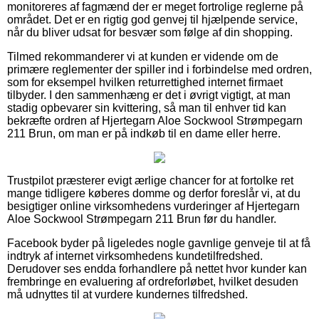
monitoreres af fagmænd der er meget fortrolige reglerne på
området. Det er en rigtig god genvej til hjælpende service,
når du bliver udsat for besvær som følge af din shopping.
Tilmed rekommanderer vi at kunden er vidende om de
primære reglementer der spiller ind i forbindelse med ordren,
som for eksempel hvilken returrettighed internet firmaet
tilbyder. I den sammenhæng er det i øvrigt vigtigt, at man
stadig opbevarer sin kvittering, så man til enhver tid kan
bekræfte ordren af Hjertegarn Aloe Sockwool Strømpegarn
211 Brun, om man er på indkøb til en dame eller herre.
Trustpilot præsterer evigt ærlige chancer for at fortolke ret
mange tidligere køberes domme og derfor foreslår vi, at du
besigtiger online virksomhedens vurderinger af Hjertegarn
Aloe Sockwool Strømpegarn 211 Brun før du handler.
Facebook byder på ligeledes nogle gavnlige genveje til at få
indtryk af internet virksomhedens kundetilfredshed.
Derudover ses endda forhandlere på nettet hvor kunder kan
frembringe en evaluering af ordreforløbet, hvilket desuden
må udnyttes til at vurdere kundernes tilfredshed.