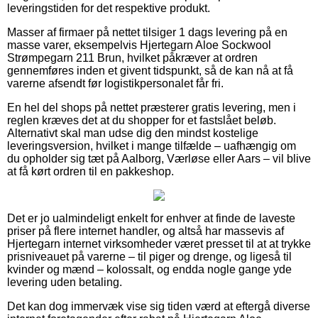
leveringstiden for det respektive produkt.
Masser af firmaer på nettet tilsiger 1 dags levering på en
masse varer, eksempelvis Hjertegarn Aloe Sockwool
Strømpegarn 211 Brun, hvilket påkræver at ordren
gennemføres inden et givent tidspunkt, så de kan nå at få
varerne afsendt før logistikpersonalet får fri.
En hel del shops på nettet præsterer gratis levering, men i
reglen kræves det at du shopper for et fastslået beløb.
Alternativt skal man udse dig den mindst kostelige
leveringsversion, hvilket i mange tilfælde – uafhængig om
du opholder sig tæt på Aalborg, Værløse eller Aars – vil blive
at få kørt ordren til en pakkeshop.
Det er jo ualmindeligt enkelt for enhver at finde de laveste
priser på flere internet handler, og altså har massevis af
Hjertegarn internet virksomheder været presset til at at trykke
prisniveauet på varerne – til piger og drenge, og ligeså til
kvinder og mænd – kolossalt, og endda nogle gange yde
levering uden betaling.
Det kan dog immervæk vise sig tiden værd at eftergå diverse