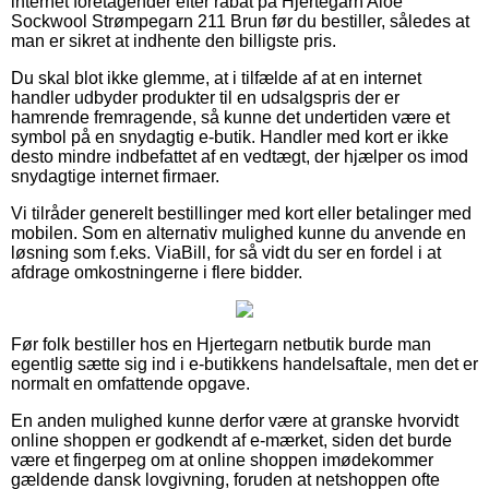
internet foretagender efter rabat på Hjertegarn Aloe
Sockwool Strømpegarn 211 Brun før du bestiller, således at
man er sikret at indhente den billigste pris.
Du skal blot ikke glemme, at i tilfælde af at en internet
handler udbyder produkter til en udsalgspris der er
hamrende fremragende, så kunne det undertiden være et
symbol på en snydagtig e-butik. Handler med kort er ikke
desto mindre indbefattet af en vedtægt, der hjælper os imod
snydagtige internet firmaer.
Vi tilråder generelt bestillinger med kort eller betalinger med
mobilen. Som en alternativ mulighed kunne du anvende en
løsning som f.eks. ViaBill, for så vidt du ser en fordel i at
afdrage omkostningerne i flere bidder.
Før folk bestiller hos en Hjertegarn netbutik burde man
egentlig sætte sig ind i e-butikkens handelsaftale, men det er
normalt en omfattende opgave.
En anden mulighed kunne derfor være at granske hvorvidt
online shoppen er godkendt af e-mærket, siden det burde
være et fingerpeg om at online shoppen imødekommer
gældende dansk lovgivning, foruden at netshoppen ofte