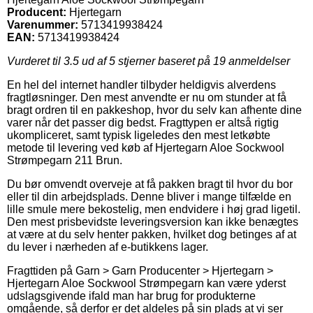
Producent:
Hjertegarn
Varenummer:
5713419938424
EAN:
5713419938424
Vurderet til
3.5
ud af 5 stjerner baseret på
19
anmeldelser
En hel del internet handler tilbyder heldigvis alverdens
fragtløsninger. Den mest anvendte er nu om stunder at få
bragt ordren til en pakkeshop, hvor du selv kan afhente dine
varer når det passer dig bedst. Fragttypen er altså rigtig
ukompliceret, samt typisk ligeledes den mest letkøbte
metode til levering ved køb af Hjertegarn Aloe Sockwool
Strømpegarn 211 Brun.
Du bør omvendt overveje at få pakken bragt til hvor du bor
eller til din arbejdsplads. Denne bliver i mange tilfælde en
lille smule mere bekostelig, men endvidere i høj grad ligetil.
Den mest prisbevidste leveringsversion kan ikke benægtes
at være at du selv henter pakken, hvilket dog betinges af at
du lever i nærheden af e-butikkens lager.
Fragttiden på Garn > Garn Producenter > Hjertegarn >
Hjertegarn Aloe Sockwool Strømpegarn kan være yderst
udslagsgivende ifald man har brug for produkterne
omgående, så derfor er det aldeles på sin plads at vi ser