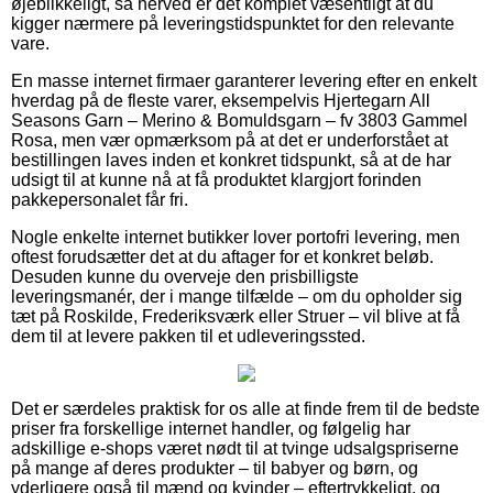
øjeblikkeligt, så herved er det komplet væsentligt at du
kigger nærmere på leveringstidspunktet for den relevante
vare.
En masse internet firmaer garanterer levering efter en enkelt
hverdag på de fleste varer, eksempelvis Hjertegarn All
Seasons Garn – Merino & Bomuldsgarn – fv 3803 Gammel
Rosa, men vær opmærksom på at det er underforstået at
bestillingen laves inden et konkret tidspunkt, så at de har
udsigt til at kunne nå at få produktet klargjort forinden
pakkepersonalet får fri.
Nogle enkelte internet butikker lover portofri levering, men
oftest forudsætter det at du aftager for et konkret beløb.
Desuden kunne du overveje den prisbilligste
leveringsmanér, der i mange tilfælde – om du opholder sig
tæt på Roskilde, Frederiksværk eller Struer – vil blive at få
dem til at levere pakken til et udleveringssted.
Det er særdeles praktisk for os alle at finde frem til de bedste
priser fra forskellige internet handler, og følgelig har
adskillige e-shops været nødt til at tvinge udsalgspriserne
på mange af deres produkter – til babyer og børn, og
yderligere også til mænd og kvinder – eftertrykkeligt, og