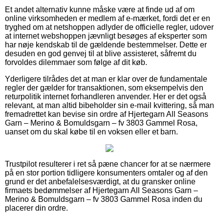
Et andet alternativ kunne måske være at finde ud af om
online virksomheden er medlem af e-mærket, fordi det er en
tryghed om at netshoppen adlyder de officielle regler, udover
at internet webshoppen jævnligt besøges af eksperter som
har nøje kendskab til de gældende bestemmelser. Dette er
desuden en god genvej til at blive assisteret, såfremt du
forvoldes dilemmaer som følge af dit køb.
Yderligere tilrådes det at man er klar over de fundamentale
regler der gælder for transaktionen, som eksempelvis den
returpolitik internet forhandleren anvender. Her er det også
relevant, at man altid bibeholder sin e-mail kvittering, så man
fremadrettet kan bevise sin ordre af Hjertegarn All Seasons
Garn – Merino & Bomuldsgarn – fv 3803 Gammel Rosa,
uanset om du skal købe til en voksen eller et barn.
Trustpilot resulterer i ret så pæne chancer for at se nærmere
på en stor portion tidligere konsumenters omtaler og af den
grund er det anbefalelsesværdigt, at du gransker online
firmaets bedømmelser af Hjertegarn All Seasons Garn –
Merino & Bomuldsgarn – fv 3803 Gammel Rosa inden du
placerer din ordre.