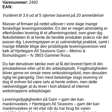
Varenummer:
2492
EAN:
Vurderet til
3.6
ud af 5 stjerner baseret på
20
anmeldelser
Masser af firmaer på nettet udlover i vore dage mange
forskellige leveringsmodeller. En der er meget almindelig er
efterhånden levering til et afhentningssted, som giver dig
fleksibiliteten til at hente de bestilte produkter præcis når det
passer dig. Leveringstypen er jo ualmindeligt praktisk, samt i
mange tilfælde tillige den prisbilligste leveringsversion ved
køb af Hjertegarn All Seasons Garn – Merino &
Bomuldsgarn – fv 3803 Gammel Rosa.
Du bør derudover tænke over at få det leveret hjem til din
privatadresse eller ud til din arbejdsplads. Fragtmuligheden
bliver gerne en smule mere omkostningsfuld, men desuden
rigtig let gængelig. Den mest betalelige slags levering vil
dog til enhver tid være selv at hente ordren, men dette
nødvendiggør at du lever i kort afstand af internet
webshoppens arbejdslager.
Leveringsdygtigheden på Garn > garn der kan
maskinvaskes > Hjertegarn All Seasons – garn der kan
maskinvaskes er ret vital når du har brug for varen