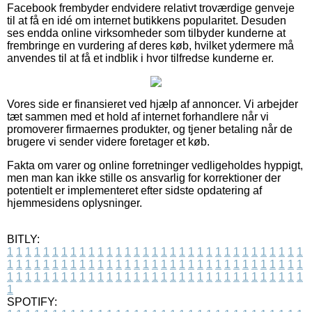
Facebook frembyder endvidere relativt troværdige genveje
til at få en idé om internet butikkens popularitet. Desuden
ses endda online virksomheder som tilbyder kunderne at
frembringe en vurdering af deres køb, hvilket ydermere må
anvendes til at få et indblik i hvor tilfredse kunderne er.
Vores side er finansieret ved hjælp af annoncer. Vi arbejder
tæt sammen med et hold af internet forhandlere når vi
promoverer firmaernes produkter, og tjener betaling når de
brugere vi sender videre foretager et køb.
Fakta om varer og online forretninger vedligeholdes hyppigt,
men man kan ikke stille os ansvarlig for korrektioner der
potentielt er implementeret efter sidste opdatering af
hjemmesidens oplysninger.
BITLY:
1
1
1
1
1
1
1
1
1
1
1
1
1
1
1
1
1
1
1
1
1
1
1
1
1
1
1
1
1
1
1
1
1
1
1
1
1
1
1
1
1
1
1
1
1
1
1
1
1
1
1
1
1
1
1
1
1
1
1
1
1
1
1
1
1
1
1
1
1
1
1
1
1
1
1
1
1
1
1
1
1
1
1
1
1
1
1
1
1
1
1
1
1
1
1
1
1
1
1
1
SPOTIFY: