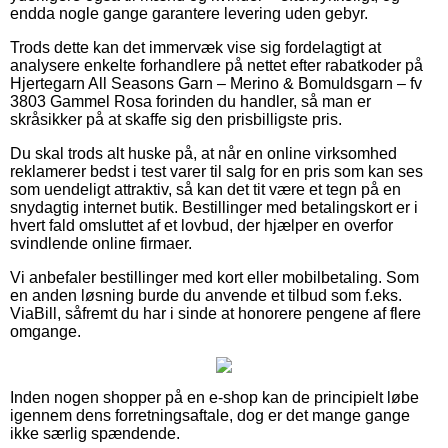
endda nogle gange garantere levering uden gebyr.
Trods dette kan det immervæk vise sig fordelagtigt at
analysere enkelte forhandlere på nettet efter rabatkoder på
Hjertegarn All Seasons Garn – Merino & Bomuldsgarn – fv
3803 Gammel Rosa forinden du handler, så man er
skråsikker på at skaffe sig den prisbilligste pris.
Du skal trods alt huske på, at når en online virksomhed
reklamerer bedst i test varer til salg for en pris som kan ses
som uendeligt attraktiv, så kan det tit være et tegn på en
snydagtig internet butik. Bestillinger med betalingskort er i
hvert fald omsluttet af et lovbud, der hjælper en overfor
svindlende online firmaer.
Vi anbefaler bestillinger med kort eller mobilbetaling. Som
en anden løsning burde du anvende et tilbud som f.eks.
ViaBill, såfremt du har i sinde at honorere pengene af flere
omgange.
Inden nogen shopper på en e-shop kan de principielt løbe
igennem dens forretningsaftale, dog er det mange gange
ikke særlig spændende.