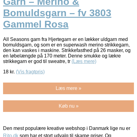
Garn – Merino &
Bomuldsgarn – fv 3803
Gammel Rosa
All Seasons garn fra Hjertegarn er en lækker uldgarn med
bomuldsgarn, og som er en superwash merino strikkegarn,
den kan vaskes i maskine. Strikkefasthed på 26 masker, og
en løbelængde på 170 meter. Denne smukke og lækre
strikkegarn er god til sweatre, tr
(Læs mere)
18
kr.
(Vis fragtpris)
Læs mere »
Køb nu »
Den mest populære kreative webshop i Danmark lige nu er
Rito.dk
som har et stort udvalg til skarpe priser. Og