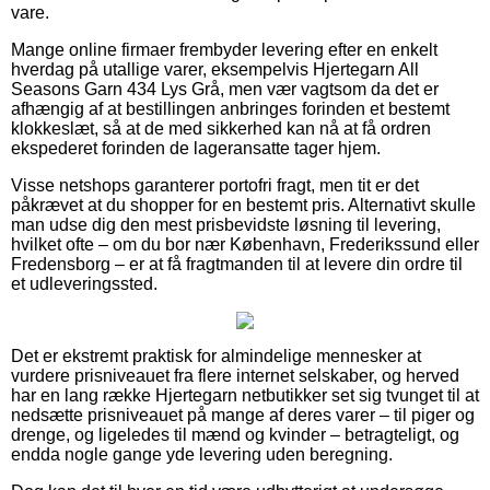
vare.
Mange online firmaer frembyder levering efter en enkelt
hverdag på utallige varer, eksempelvis Hjertegarn All
Seasons Garn 434 Lys Grå, men vær vagtsom da det er
afhængig af at bestillingen anbringes forinden et bestemt
klokkeslæt, så at de med sikkerhed kan nå at få ordren
ekspederet forinden de lageransatte tager hjem.
Visse netshops garanterer portofri fragt, men tit er det
påkrævet at du shopper for en bestemt pris. Alternativt skulle
man udse dig den mest prisbevidste løsning til levering,
hvilket ofte – om du bor nær København, Frederikssund eller
Fredensborg – er at få fragtmanden til at levere din ordre til
et udleveringssted.
Det er ekstremt praktisk for almindelige mennesker at
vurdere prisniveauet fra flere internet selskaber, og herved
har en lang række Hjertegarn netbutikker set sig tvunget til at
nedsætte prisniveauet på mange af deres varer – til piger og
drenge, og ligeledes til mænd og kvinder – betragteligt, og
endda nogle gange yde levering uden beregning.