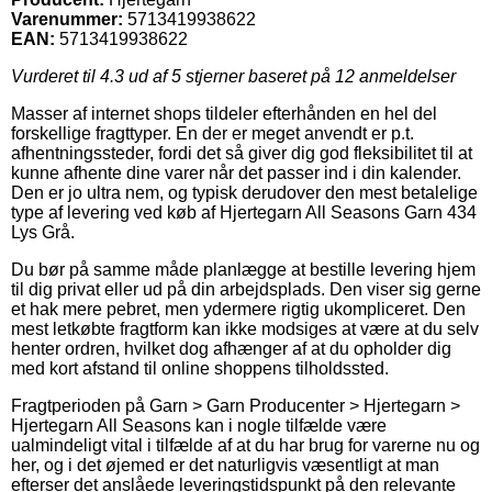
Varenummer:
5713419938622
EAN:
5713419938622
Vurderet til
4.3
ud af 5 stjerner baseret på
12
anmeldelser
Masser af internet shops tildeler efterhånden en hel del
forskellige fragttyper. En der er meget anvendt er p.t.
afhentningssteder, fordi det så giver dig god fleksibilitet til at
kunne afhente dine varer når det passer ind i din kalender.
Den er jo ultra nem, og typisk derudover den mest betalelige
type af levering ved køb af Hjertegarn All Seasons Garn 434
Lys Grå.
Du bør på samme måde planlægge at bestille levering hjem
til dig privat eller ud på din arbejdsplads. Den viser sig gerne
et hak mere pebret, men ydermere rigtig ukompliceret. Den
mest letkøbte fragtform kan ikke modsiges at være at du selv
henter ordren, hvilket dog afhænger af at du opholder dig
med kort afstand til online shoppens tilholdssted.
Fragtperioden på Garn > Garn Producenter > Hjertegarn >
Hjertegarn All Seasons kan i nogle tilfælde være
ualmindeligt vital i tilfælde af at du har brug for varerne nu og
her, og i det øjemed er det naturligvis væsentligt at man
efterser det anslåede leveringstidspunkt på den relevante