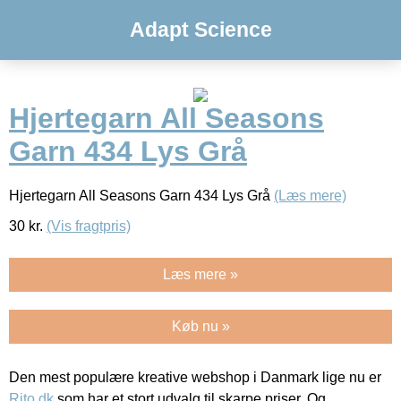
Adapt Science
Hjertegarn All Seasons
Garn 434 Lys Grå
Hjertegarn All Seasons Garn 434 Lys Grå
(Læs mere)
30
kr.
(Vis fragtpris)
Læs mere »
Køb nu »
Den mest populære kreative webshop i Danmark lige nu er
Rito.dk
som har et stort udvalg til skarpe priser. Og