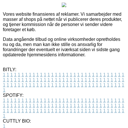
Vores website finansieres af reklamer. Vi samarbejder med
masser af shops på nettet når vi publicerer deres produkter,
og tjener kommission når de personer vi sender videre
foretager et køb.
Data angående tilbud og online virksomheder opretholdes
nu og da, men man kan ikke stille os ansvarlig for
forandringer der eventuelt er iværksat siden vi sidste gang
opdaterede hjemmesidens informationer.
BITLY:
1
1
1
1
1
1
1
1
1
1
1
1
1
1
1
1
1
1
1
1
1
1
1
1
1
1
1
1
1
1
1
1
1
1
1
1
1
1
1
1
1
1
1
1
1
1
1
1
1
1
1
1
1
1
1
1
1
1
1
1
1
1
1
1
1
1
1
1
1
1
1
1
1
1
1
1
1
1
1
1
1
1
1
1
1
1
1
1
1
1
1
1
1
1
1
1
1
1
1
1
SPOTIFY:
1
1
1
1
1
1
1
1
1
1
1
1
1
1
1
1
1
1
1
1
1
1
1
1
1
1
1
1
1
1
1
1
1
1
1
1
1
1
1
1
1
1
1
1
1
1
1
1
1
1
1
1
1
1
1
1
1
1
1
1
1
1
1
1
1
1
1
1
1
1
1
1
1
1
1
1
1
1
1
1
1
1
1
1
1
1
1
1
1
1
1
1
1
1
1
1
1
1
1
1
CUTTLY BIO:
1