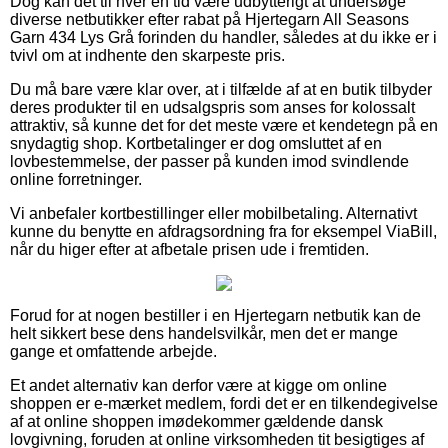
Dog kan det til hver en tid være udbytterigt at undersøge
diverse netbutikker efter rabat på Hjertegarn All Seasons
Garn 434 Lys Grå forinden du handler, således at du ikke er i
tvivl om at indhente den skarpeste pris.
Du må bare være klar over, at i tilfælde af at en butik tilbyder
deres produkter til en udsalgspris som anses for kolossalt
attraktiv, så kunne det for det meste være et kendetegn på en
snydagtig shop. Kortbetalinger er dog omsluttet af en
lovbestemmelse, der passer på kunden imod svindlende
online forretninger.
Vi anbefaler kortbestillinger eller mobilbetaling. Alternativt
kunne du benytte en afdragsordning fra for eksempel ViaBill,
når du higer efter at afbetale prisen ude i fremtiden.
Forud for at nogen bestiller i en Hjertegarn netbutik kan de
helt sikkert bese dens handelsvilkår, men det er mange
gange et omfattende arbejde.
Et andet alternativ kan derfor være at kigge om online
shoppen er e-mærket medlem, fordi det er en tilkendegivelse
af at online shoppen imødekommer gældende dansk
lovgivning, foruden at online virksomheden tit besigtiges af