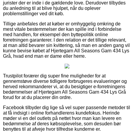
jurister der er inde i de gældende love. Derudover tilbydes
du anledning til at blive hjulpet, når du oplever
problemstillinger ved dit køb.
Tillige anbefales det at køber er omhyggelig omkring de
mest vitale bestemmelser der kan spille ind i forbindelse
med handlen, for eksempel den byttepolitik online
forretningen garanterer. I den relation er det tillige relevant,
at man altid bevarer sin kvittering, så man en anden gang vil
kunne bevise købet af Hjertegarn All Seasons Garn 434 Lys
Grå, hvad end man er dame eller herre.
Trustpilot forærer dig super fine muligheder for at
gennemstøve diverse tidligere forbrugeres evalueringer og
herved rekommanderer vi, at du besigtiger e-forretningens
bedømmelser af Hjertegarn All Seasons Garn 434 Lys Grå
forud for at du placerer din ordre.
Facebook tilbyder dig lige så vel super passende metoder til
at få indsigt i online forhandlerens kundefokus. Herinde
møder vi en del outlets på nettet hvor man kan levere en
bedømmelse af deres købsoplevelse, som desuden bør
benyttes til at afveje hvor tilfredse kunderne er.