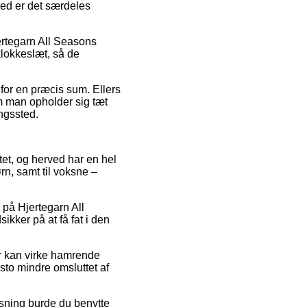
rved er det særdeles
jertegarn All Seasons
klokkeslæt, så de
 for en præcis sum. Ellers
om man opholder sig tæt
ingssted.
ttet, og herved har en hel
rn, samt til voksne –
 på Hjertegarn All
kker på at få fat i den
der kan virke hamrende
sto mindre omsluttet af
øsning burde du benytte