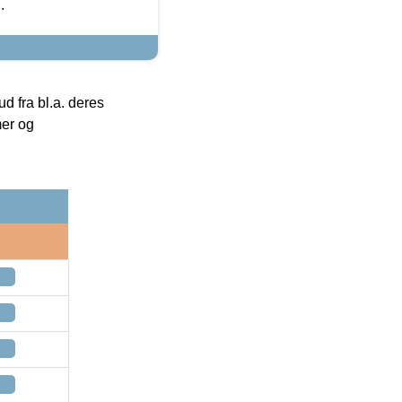
.
 fra bl.a. deres
mer og