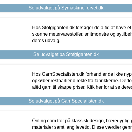
Se udvalget på SymaskineTorvet.dk
Hos Stofgiganten.dk forsøger de altid at have et
skønne metervarestoffer, snitmønstre og sytilbehø
deres udvalg.
Se udvalget på Stofgiganten.dk
Hos GarnSpecialisten.dk forhandler de ikke ny
opkøber restpartier direkte fra fabrikkerne. Derf
altid garn til skarpe priser. Klik her for at se der
Se udvalget på GarnSpecialisten.dk
Önling.com tror på klassisk design, bæredygtig p
materialer samt lang levetid. Disse værdier gen