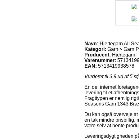
Navn:
Hjertegarn All S
Kategori:
Garn > Garn Pr
Producent:
Hjertegarn
Varenummer:
5713419
EAN:
5713419938578
Vurderet til
3.9
ud af 5 st
En del internet foretagen
levering til et afhentnin
Fragttypen er nemlig rigt
Seasons Garn 1343 Bræ
Du kan også overveje at f
en tak mindre prisbillig, 
være selv at hente produ
Leveringsdygtigheden på 