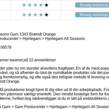
Besøg webshop
Besøg webshop
easons Garn 1343 Brændt Orange
oducenter > Hjertegarn > Hjertegarn All Seasons
938578
jerner baseret på
31
anmeldelser
der yder nu om stunder alverdens fragttyper. En af de mest popul
gssted, og så afhenter du blot de nyindkøbte produkter når det pas
ig fremkommelig, og ofte også den billigste metode til levering v
ndt Orange.
å produkterne bragt hjem til dig eller ud til din arbejdsplads. F
men ydermere særligt smertefri. Den mindst kostelige form for fragt
kterne, hvilket dog nødvendiggør at du er tæt på webbutikkens 
Garn > Garn Producenter > Hjertegarn > Hjertegarn All Seasons