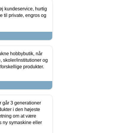
øj kundeservice, hurtig
 til private, engros og
ukne hobbybutik, når
 skoler/institutioner og
forskellige produkter.
 går 3 generationer
dukter i den højeste
sætning om at være
s ny symaskine eller