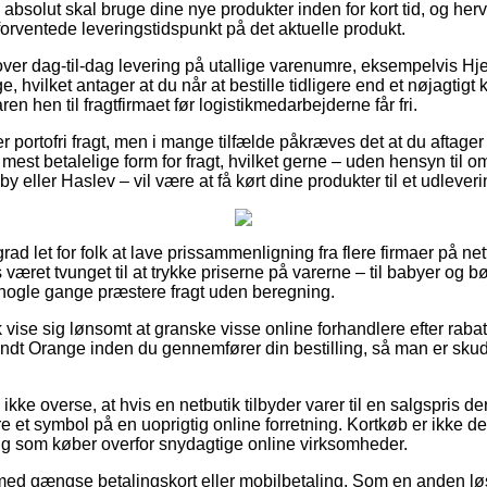
 absolut skal bruge dine nye produkter inden for kort tid, og he
t forventede leveringstidspunkt på det aktuelle produkt.
lover dag-til-dag levering på utallige varenumre, eksempelvis H
hvilket antager at du når at bestille tidligere end et nøjagtigt 
ren hen til fragtfirmaet før logistikmedarbejderne får fri.
r portofri fragt, men i mange tilfælde påkræves det at du aftager
mest betalelige form for fragt, hvilket gerne – uden hensyn til 
eller Haslev – vil være at få kørt dine produkter til et udlever
rad let for folk at lave prissammenligning fra flere firmaer på ne
æret tvunget til at trykke priserne på varerne – til babyer og bø
a nogle gange præstere fragt uden beregning.
vise sig lønsomt at granske visse online forhandlere efter rabat
 Orange inden du gennemfører din bestilling, så man er skudsi
kke overse, at hvis en netbutik tilbyder varer til en salgspris 
e et symbol på en uoprigtig online forretning. Kortkøb er ikke de
ig som køber overfor snydagtige online virksomheder.
 med gængse betalingskort eller mobilbetaling. Som en anden l