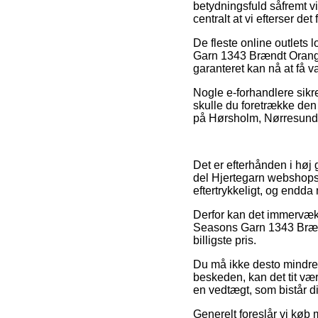
betydningsfuld såfremt vi
centralt at vi efterser de
De fleste online outlets 
Garn 1343 Brændt Orange, 
garanteret kan nå at få va
Nogle e-forhandlere sikre
skulle du foretrække den 
på Hørsholm, Nørresundby 
Det er efterhånden i høj g
del Hjertegarn webshops v
eftertrykkeligt, og endd
Derfor kan det immervæk 
Seasons Garn 1343 Brændt
billigste pris.
Du må ikke desto mindre i
beskeden, kan det tit vær
en vedtægt, som bistår d
Generelt foreslår vi køb