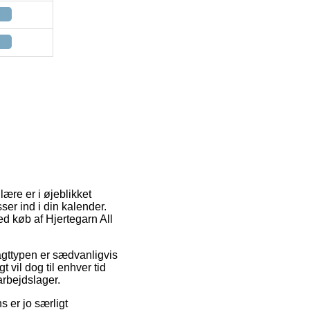
ære er i øjeblikket
ser ind i din kalender.
ed køb af Hjertegarn All
ragttypen er sædvanligvis
 vil dog til enhver tid
arbejdslager.
 er jo særligt