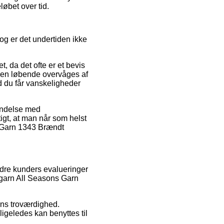
løbet over tid.
og er det undertiden ikke
 da det ofte er et bevis
ingen løbende overvåges af
d du får vanskeligheder
bindelse med
gtigt, at man når som helst
s Garn 1343 Brændt
andre kunders evalueringer
tegarn All Seasons Garn
ens troværdighed.
geledes kan benyttes til