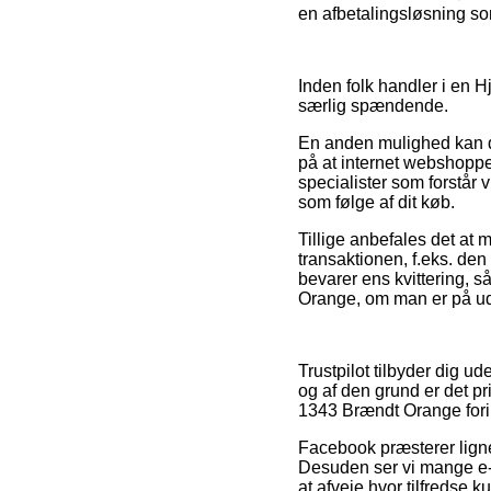
en afbetalingsløsning som
Inden folk handler i en H
særlig spændende.
En anden mulighed kan de
på at internet webshoppen
specialister som forstår 
som følge af dit køb.
Tillige anbefales det at
transaktionen, f.eks. den 
bevarer ens kvittering, 
Orange, om man er på udki
Trustpilot tilbyder dig u
og af den grund er det pr
1343 Brændt Orange fori
Facebook præsterer ligne
Desuden ser vi mange e-s
at afveje hvor tilfredse k