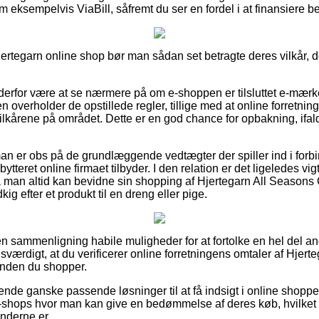
 eksempelvis ViaBill, såfremt du ser en fordel i at finansiere be
jertegarn online shop bør man sådan set betragte deres vilkår, d
rfor være at se nærmere på om e-shoppen er tilsluttet e-mærket,
 overholder de opstillede regler, tillige med at online forretn
vilkårene på området. Dette er en god chance for opbakning, ifal
 man er obs på de grundlæggende vedtægter der spiller ind i for
bytteret online firmaet tilbyder. I den relation er det ligeledes vi
så man altid kan bevidne sin shopping af Hjertegarn All Season
g efter et produkt til en dreng eller pige.
den sammenligning habile muligheder for at fortolke en hel del 
isværdigt, at du verificerer online forretningens omtaler af Hjer
nden du shopper.
nde ganske passende løsninger til at få indsigt i online shopp
hops hvor man kan give en bedømmelse af deres køb, hvilket li
underne er.