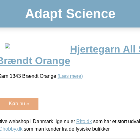
Adapt Science
Hjertegarn All
Brændt Orange
 Garn 1343 Brændt Orange
(Læs mere)
Køb nu »
ive webshop i Danmark lige nu er
Rito.dk
som har et stort udval
Chobby.dk
som man kender fra de fysiske butikker.