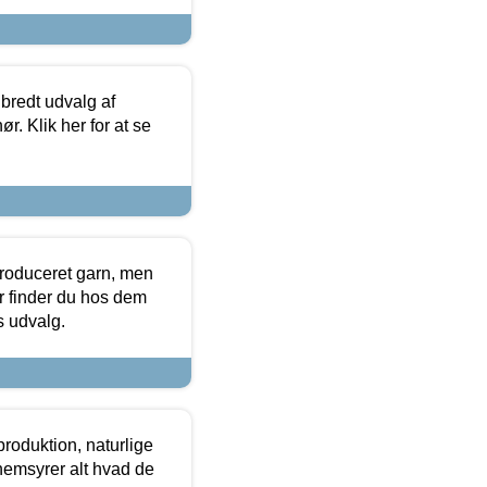
 bredt udvalg af
r. Klik her for at se
produceret garn, men
or finder du hos dem
es udvalg.
roduktion, naturlige
nemsyrer alt hvad de