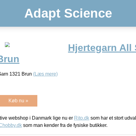
Adapt Science
Hjertegarn All
Brun
 Garn 1321 Brun
(Læs mere)
Køb nu »
ive webshop i Danmark lige nu er
Rito.dk
som har et stort udval
Chobby.dk
som man kender fra de fysiske butikker.