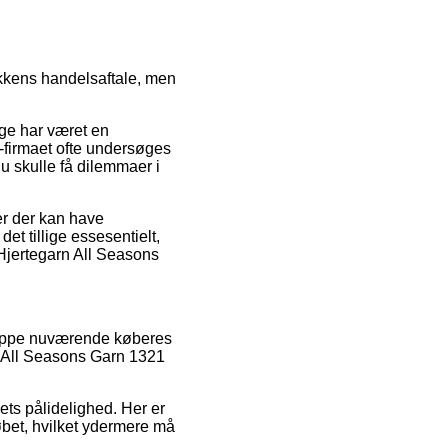
ikkens handelsaftale, men
nge har været en
-firmaet ofte undersøges
du skulle få dilemmaer i
er der kan have
t tillige essesentielt,
 Hjertegarn All Seasons
gruppe nuværende køberes
rn All Seasons Garn 1321
aets pålidelighed. Her er
løbet, hvilket ydermere må