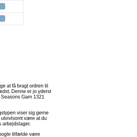
e at få bragt ordren til
bedst. Denne er jo yderst
All Seasons Garn 1321
ngstypen viser sig gerne
 utvivlsomt være at du
s arbejdslager.
nogle tilfælde være