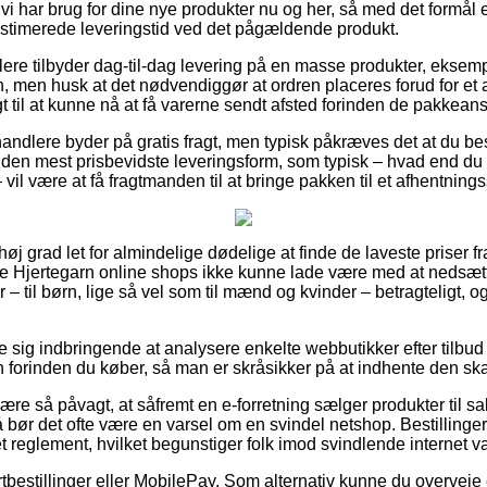
 vi har brug for dine nye produkter nu og her, så med det formål
estimerede leveringstid ved det pågældende produkt.
ere tilbyder dag-til-dag levering på en masse produkter, eksemp
men husk at det nødvendiggør at ordren placeres forud for et 
t til at kunne nå at få varerne sendt afsted forinden de pakkeansa
andlere byder på gratis fragt, men typisk påkræves det at du bes
 den mest prisbevidste leveringsform, som typisk – hvad end du o
 vil være at få fragtmanden til at bringe pakken til et afhentnings
 høj grad let for almindelige dødelige at finde de laveste priser fr
lige Hjertegarn online shops ikke kunne lade være med at nedsæ
 – til børn, lige så vel som til mænd og kvinder – betragteligt,
e sig indbringende at analysere enkelte webbutikker efter tilbud
orinden du køber, så man er skråsikker på at indhente den ska
e så påvagt, at såfremt en e-forretning sælger produkter til salg
å bør det ofte være en varsel om en svindel netshop. Bestillinge
t reglement, hvilket begunstiger folk imod svindlende internet v
ortbestillinger eller MobilePay. Som alternativ kunne du overveje 