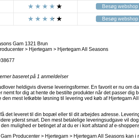
Besøg webshop
Besøg webshop
asons Garn 1321 Brun
oducenter > Hjertegarn > Hjertegarn All Seasons
938677
jerner baseret på
1
anmeldelser
udlover heldigvis diverse leveringsformer. En favorit er nu om dag
 nemt for dig at hente de bestilte produkter når det passer dig 
 den mest letkøbte løsning til levering ved køb af Hjertegarn 
få det leveret til din bopæl eller til dit arbejdes adresse. Leveri
idere yderst smart. Den mest betalelige leveringsudgave vil dog
den mulighed er betinget af at du er i kort afstand af e-shoppen
Garn Producenter > Hjertegarn > Hjertegarn All Seasons kan i 