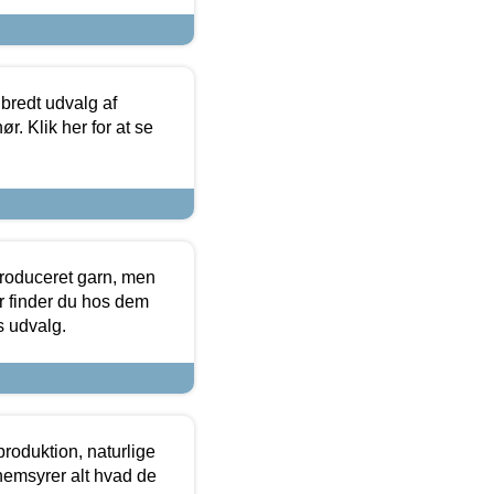
 bredt udvalg af
r. Klik her for at se
produceret garn, men
or finder du hos dem
es udvalg.
roduktion, naturlige
nemsyrer alt hvad de