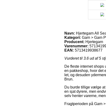
Navn:
Hjertegarn All Se
Kategori:
Garn > Garn Pr
Producent:
Hjertegarn
Varenummer:
5713419
EAN:
5713419938677
Vurderet til
3.6
ud af 5 st
De fleste internet shops 
en pakkeshop, hvor det er
let, og desuden ydermere
Brun.
Du burde tillige vælge at 
en sjat dyrere, men endv
selv henter varerne, men 
Fragtperioden på Garn > 