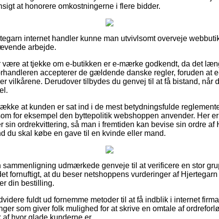
hensigt at honorere omkostningerne i flere bidder.
ertegarn internet handler kunne man utvivlsomt overveje webbut
krævende arbejde.
or være at tjekke om e-butikken er e-mærke godkendt, da det læ
forhandleren accepterer de gældende danske regler, foruden at e
 vilkårene. Derudover tilbydes du genvej til at få bistand, når 
el.
trække at kunden er sat ind i de mest betydningsfulde reglement
som for eksempel den byttepolitik webshoppen anvender. Her er de
 sin ordrekvittering, så man i fremtiden kan bevise sin ordre af
 du skal købe en gave til en kvinde eller mand.
en sammenligning udmærkede genveje til at verificere en stor 
 det fornuftigt, at du beser netshoppens vurderinger af Hjertega
r din bestilling.
idere fuldt ud fornemme metoder til at få indblik i internet firm
ninger som giver folk mulighed for at skrive en omtale af ordrefor
ryk af hvor glade kunderne er.