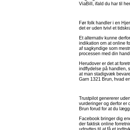
ViaBill, ifald du har til 
Før folk handler i en Hj
det er uden tvivl et tids
Et alternativ kunne derf
indikation om at online 
af sagkyndige som mestrer
processen med din hand
Herudover er det at fore
indflydelse på handlen, 
at man stadigvæk bevarer
Garn 1321 Brun, hvad end
Trustpilot genererer ud
vurderinger og derfor er
Brun forud for at du lægge
Facebook bringer dig endv
der faktisk online forret
udnyttes til at få et indt