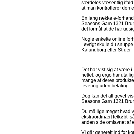
særdeles væsentlig ifald
at man kontrollerer den 
En lang række e-forhandl
Seasons Garn 1321 Brun, 
det formål at de har udsig
Nogle enkelte online forh
I øvrigt skulle du snuppe
Kalundborg eller Struer –
Det har vist sig at være i
nettet, og ergo har utal
mange af deres produkter
levering uden betaling.
Dog kan det alligevel vis
Seasons Garn 1321 Brun f
Du må lige meget hvad vær
ekstraordinært letkøbt, s
anden side omfavnet af e
Vi går generelt ind for k