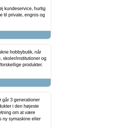
øj kundeservice, hurtig
 til private, engros og
ukne hobbybutik, når
 skoler/institutioner og
forskellige produkter.
 går 3 generationer
dukter i den højeste
sætning om at være
s ny symaskine eller