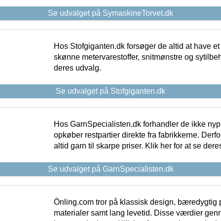
Se udvalget på SymaskineTorvet.dk
Hos Stofgiganten.dk forsøger de altid at have et
skønne metervarestoffer, snitmønstre og sytilbehø
deres udvalg.
Se udvalget på Stofgiganten.dk
Hos GarnSpecialisten.dk forhandler de ikke ny
opkøber restpartier direkte fra fabrikkerne. Derf
altid garn til skarpe priser. Klik her for at se der
Se udvalget på GarnSpecialisten.dk
Önling.com tror på klassisk design, bæredygtig p
materialer samt lang levetid. Disse værdier gen