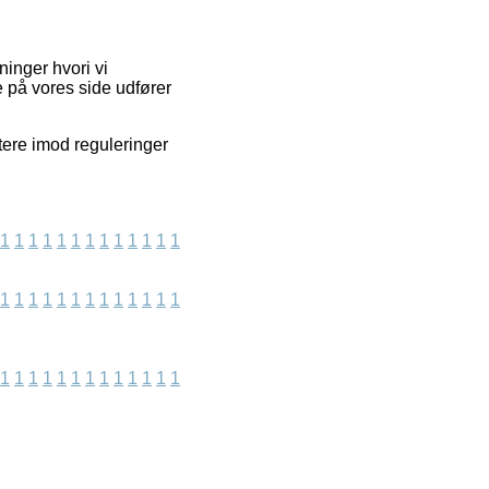
ninger hvori vi
e på vores side udfører
ntere imod reguleringer
1
1
1
1
1
1
1
1
1
1
1
1
1
1
1
1
1
1
1
1
1
1
1
1
1
1
1
1
1
1
1
1
1
1
1
1
1
1
1