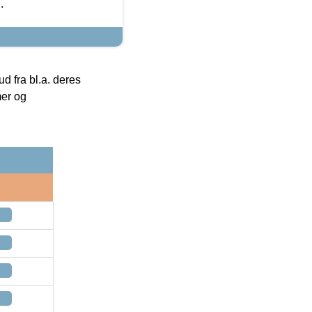
.
 fra bl.a. deres
mer og