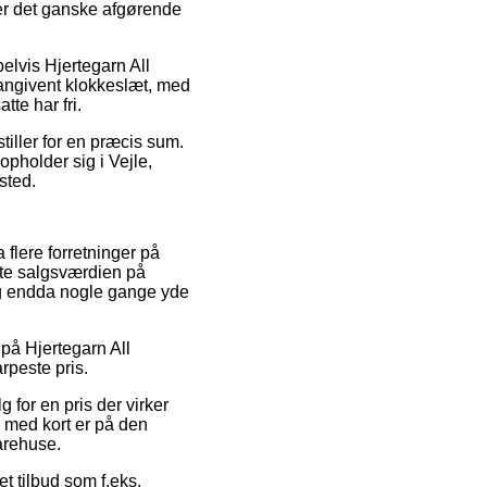
 er det ganske afgørende
elvis Hjertegarn All
angivent klokkeslæt, med
tte har fri.
tiller for en præcis sum.
pholder sig i Vejle,
sted.
a flere forretninger på
tte salgsværdien på
 og endda nogle gange yde
 på Hjertegarn All
rpeste pris.
 for en pris der virker
r med kort er på den
arehuse.
et tilbud som f.eks.