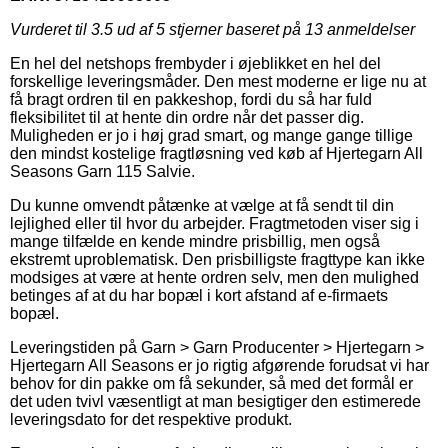
Vurderet til
3.5
ud af 5 stjerner baseret på
13
anmeldelser
En hel del netshops frembyder i øjeblikket en hel del
forskellige leveringsmåder. Den mest moderne er lige nu at
få bragt ordren til en pakkeshop, fordi du så har fuld
fleksibilitet til at hente din ordre når det passer dig.
Muligheden er jo i høj grad smart, og mange gange tillige
den mindst kostelige fragtløsning ved køb af Hjertegarn All
Seasons Garn 115 Salvie.
Du kunne omvendt påtænke at vælge at få sendt til din
lejlighed eller til hvor du arbejder. Fragtmetoden viser sig i
mange tilfælde en kende mindre prisbillig, men også
ekstremt uproblematisk. Den prisbilligste fragttype kan ikke
modsiges at være at hente ordren selv, men den mulighed
betinges af at du har bopæl i kort afstand af e-firmaets
bopæl.
Leveringstiden på Garn > Garn Producenter > Hjertegarn >
Hjertegarn All Seasons er jo rigtig afgørende forudsat vi har
behov for din pakke om få sekunder, så med det formål er
det uden tvivl væsentligt at man besigtiger den estimerede
leveringsdato for det respektive produkt.