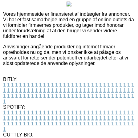
Vores hjemmeside er finansieret af indtægter fra annoncer.
Vi har et fast samarbejde med en gruppe af online outlets da
vi formidler firmaernes produkter, og tager imod honorar
under forudsætning af at den bruger vi sender videre
fuldfører en handel.
Anvisninger angående produkter og internet firmaer
opretholdes nu og da, men vi ønsker ikke at påtage os
ansvaret for rettelser der potentielt er udarbejdet efter at vi
sidst opdaterede de anvendte oplysninger.
BITLY:
1
1
1
1
1
1
1
1
1
1
1
1
1
1
1
1
1
1
1
1
1
1
1
1
1
1
1
1
1
1
1
1
1
1
1
1
1
1
1
1
1
1
1
1
1
1
1
1
1
1
1
1
1
1
1
1
1
1
1
1
1
1
1
1
1
1
1
1
1
1
1
1
1
1
1
1
1
1
1
1
1
1
1
1
1
1
1
1
1
1
1
1
1
1
1
1
1
1
1
1
SPOTIFY:
1
1
1
1
1
1
1
1
1
1
1
1
1
1
1
1
1
1
1
1
1
1
1
1
1
1
1
1
1
1
1
1
1
1
1
1
1
1
1
1
1
1
1
1
1
1
1
1
1
1
1
1
1
1
1
1
1
1
1
1
1
1
1
1
1
1
1
1
1
1
1
1
1
1
1
1
1
1
1
1
1
1
1
1
1
1
1
1
1
1
1
1
1
1
1
1
1
1
1
1
CUTTLY BIO: