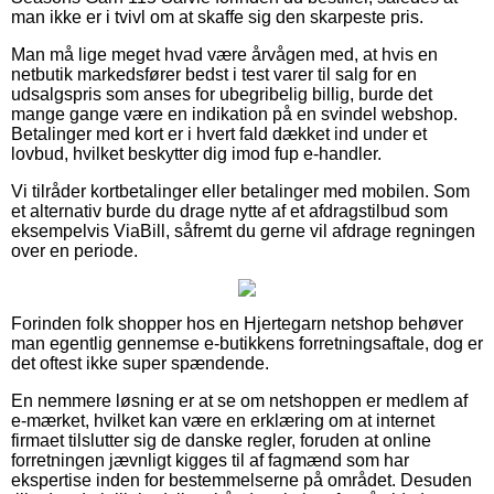
man ikke er i tvivl om at skaffe sig den skarpeste pris.
Man må lige meget hvad være årvågen med, at hvis en
netbutik markedsfører bedst i test varer til salg for en
udsalgspris som anses for ubegribelig billig, burde det
mange gange være en indikation på en svindel webshop.
Betalinger med kort er i hvert fald dækket ind under et
lovbud, hvilket beskytter dig imod fup e-handler.
Vi tilråder kortbetalinger eller betalinger med mobilen. Som
et alternativ burde du drage nytte af et afdragstilbud som
eksempelvis ViaBill, såfremt du gerne vil afdrage regningen
over en periode.
Forinden folk shopper hos en Hjertegarn netshop behøver
man egentlig gennemse e-butikkens forretningsaftale, dog er
det oftest ikke super spændende.
En nemmere løsning er at se om netshoppen er medlem af
e-mærket, hvilket kan være en erklæring om at internet
firmaet tilslutter sig de danske regler, foruden at online
forretningen jævnligt kigges til af fagmænd som har
ekspertise inden for bestemmelserne på området. Desuden