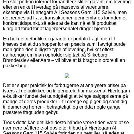
En stor portion internet forhandlere stiller garanti om levering
efter en enkelt hverdag på massevis af varenumre,
eksempelvis Hjertegarn All Seasons Garn 115 Salvie, men
det regnes ud fra at transaktionen gennemføres forinden et
konkret tidspunkt, således at de kan nå at få produktet
klargjort forud for at lagerpersonalet drager hjemad.
En hel del netbutikker garanterer portofri fragt, men tit
kræves det at du shopper for en præcis sum. I øvrigt burde
man gribe den billigste type af levering, hvilket oftest –
uafhængig om man opholder sig tæt på Silkeborg,
Brønderslev eller Aars – vil blive at få bragt din ordre til en
pakkeshop.
Det er super praktisk for forbrugerne at analysere priser på
tværs af netbutikker, og til gengæld har masser af Hjertegarn
e-butikker fundet det uundgåeligt at tvinge salgspriserne på
mange af deres produkter – til drenge og piger, og samtidig
til damer og herrer – betragteligt, og endda nogle gange
præstere fragt uden gebyr.
Trods dette kan det ikke desto mindre være tiden værd at se
nærmere på flere e-shops efter tilbud på Hjertegarn All
Seasons Garn 115 Salvie forinden du bestiller, således at