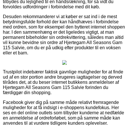
tilbydes du lejlighed til en håndsrækning, for så vidt du
forvoldes udfordringer i forbindelse med dit køb.
Desuden rekommanderer vi at køber er sat ind i de mest
betydningsfulde forhold der kan håndhæves i forbindelse
med ordren, som for eksempel den bytteret internet shoppen
har. I den sammenhæng er det ligeledes vigtigt, at man
permanent bibeholder sin ordrekvittering, således man altid
vil kunne bevidne sin ordre af Hjertegarn All Seasons Garn
115 Salvie, om du er på udkig efter produkter til en voksen
eller et barn.
Trustpilot indebærer faktisk gavnlige muligheder for at finde
ud af en stor portion andre brugeres iagttagelser og derved
tilrådes det, at du beser internet butikkens anmeldelser af
Hjertegarn All Seasons Garn 115 Salvie forinden du
færdiggør din shopping.
Facebook giver dig på samme måde relativt fremragende
muligheder for at få indsigt i e-shoppens kundefokus. Her
ses en del online outlets som tilbyder kunderne at nedfælde
en anmeldelse af ordreforløbet, som på samme måde kan
anvendes til at vurdere tidligere kunders oplevelser.