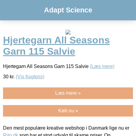
Adapt Science
Hjertegarn All Seasons
Garn 115 Salvie
Hjertegarn All Seasons Garn 115 Salvie
(Læs mere)
30
kr.
(Vis fragtpris)
Læs mere »
Køb nu »
Den mest populære kreative webshop i Danmark lige nu er
Rito.dk
som har et stort udvalg til skarpe priser. Og