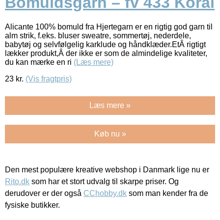
Bomuldsgarn – fv 433 Koral
Alicante 100% bomuld fra Hjertegarn er en rigtig god garn til
alm strik, f.eks. bluser sweatre, sommertøj, nederdele,
babytøj og selvfølgelig karklude og håndklæder.EtÂ rigtigt
lækker produkt,Â der ikke er som de almindelige kvaliteter,
du kan mærke en ri
(Læs mere)
23
kr.
(Vis fragtpris)
Læs mere »
Køb nu »
Den mest populære kreative webshop i Danmark lige nu er
Rito.dk
som har et stort udvalg til skarpe priser. Og
derudover er der også
CChobby.dk
som man kender fra de
fysiske butikker.