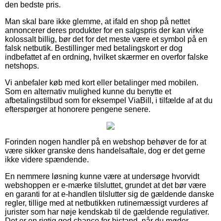
den bedste pris.
Man skal bare ikke glemme, at ifald en shop på nettet
annoncerer deres produkter for en salgspris der kan virke
kolossalt billig, bør det for det meste være et symbol på en
falsk netbutik. Bestillinger med betalingskort er dog
indbefattet af en ordning, hvilket skærmer en overfor falske
netshops.
Vi anbefaler køb med kort eller betalinger med mobilen.
Som en alternativ mulighed kunne du benytte et
afbetalingstilbud som for eksempel ViaBill, i tilfælde af at du
efterspørger at honorere pengene senere.
Forinden nogen handler på en webshop behøver de for at
være sikker granske dens handelsaftale, dog er det gerne
ikke videre spændende.
En nemmere løsning kunne være at undersøge hvorvidt
webshoppen er e-mærke tilsluttet, grundet at det bør være
en garanti for at e-handlen tilslutter sig de gældende danske
regler, tillige med at netbutikken rutinemæssigt vurderes af
jurister som har nøje kendskab til de gældende regulativer.
Det er en rigtig god chance for bistand, når du møder