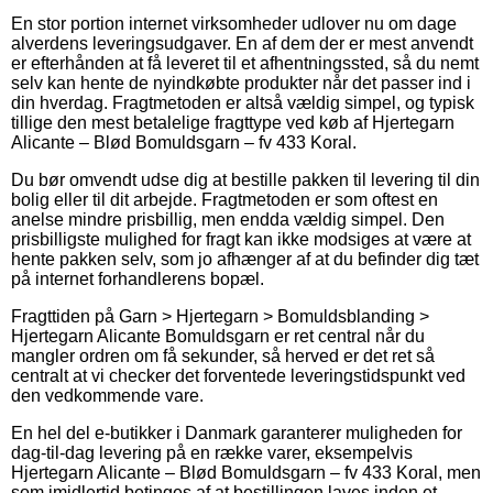
En stor portion internet virksomheder udlover nu om dage
alverdens leveringsudgaver. En af dem der er mest anvendt
er efterhånden at få leveret til et afhentningssted, så du nemt
selv kan hente de nyindkøbte produkter når det passer ind i
din hverdag. Fragtmetoden er altså vældig simpel, og typisk
tillige den mest betalelige fragttype ved køb af Hjertegarn
Alicante – Blød Bomuldsgarn – fv 433 Koral.
Du bør omvendt udse dig at bestille pakken til levering til din
bolig eller til dit arbejde. Fragtmetoden er som oftest en
anelse mindre prisbillig, men endda vældig simpel. Den
prisbilligste mulighed for fragt kan ikke modsiges at være at
hente pakken selv, som jo afhænger af at du befinder dig tæt
på internet forhandlerens bopæl.
Fragttiden på Garn > Hjertegarn > Bomuldsblanding >
Hjertegarn Alicante Bomuldsgarn er ret central når du
mangler ordren om få sekunder, så herved er det ret så
centralt at vi checker det forventede leveringstidspunkt ved
den vedkommende vare.
En hel del e-butikker i Danmark garanterer muligheden for
dag-til-dag levering på en række varer, eksempelvis
Hjertegarn Alicante – Blød Bomuldsgarn – fv 433 Koral, men
som imidlertid betinges af at bestillingen laves inden et