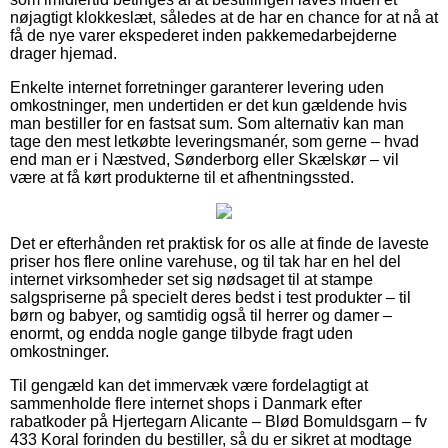
nøjagtigt klokkeslæt, således at de har en chance for at nå at
få de nye varer ekspederet inden pakkemedarbejderne
drager hjemad.
Enkelte internet forretninger garanterer levering uden
omkostninger, men undertiden er det kun gældende hvis
man bestiller for en fastsat sum. Som alternativ kan man
tage den mest letkøbte leveringsmanér, som gerne – hvad
end man er i Næstved, Sønderborg eller Skælskør – vil
være at få kørt produkterne til et afhentningssted.
Det er efterhånden ret praktisk for os alle at finde de laveste
priser hos flere online varehuse, og til tak har en hel del
internet virksomheder set sig nødsaget til at stampe
salgspriserne på specielt deres bedst i test produkter – til
børn og babyer, og samtidig også til herrer og damer –
enormt, og endda nogle gange tilbyde fragt uden
omkostninger.
Til gengæld kan det immervæk være fordelagtigt at
sammenholde flere internet shops i Danmark efter
rabatkoder på Hjertegarn Alicante – Blød Bomuldsgarn – fv
433 Koral forinden du bestiller, så du er sikret at modtage