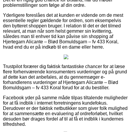
problemstillinger som følge af din ordre.
Yderligere foreslåes det at kunden er vidende om de mest
essentielle regler gældende for ordren, som eksempelvis
den bytteret shoppen bruger. I relation til det er det tilmed
relevant, at man når som helst gemmer sin kvittering,
således man til enhver tid kan påvise sin shopping af
Hjertegarn Alicante – Blød Bomuldsgarn – fv 433 Koral,
hvad end du er på indkøb til en dame eller herre.
Trustpilot forærer dig faktisk fantastiske chancer for at læse
flere forhenværende konsumenters vurderinger og på grund
af dette kan det anbefales, at du gennemsøger e-
forhandlerens vurderinger af Hjertegarn Alicante – Blød
Bomuldsgarn – fv 433 Koral forud for at du bestiller.
Facebook yder på samme måde tilpas tiltalende muligheder
for at få indblik i internet forretningens kundefokus.
Derudover er der faktisk netbutikker som giver folk mulighed
for at sammensætte en evaluering af ordreforløbet, hvilket
desuden bør drages fordel af til at få et indblik i kundernes
tilfredshed.