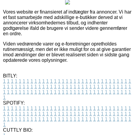
Vores website er finansieret af indtægter fra annoncer. Vi har
et fast samarbejde med adskillige e-butikker derved at vi
annoncerer virksomhedernes tilbud, og indhenter
godtgørelse ifald de brugere vi sender videre gennemfører
en ordre.
Viden vedrørende varer og e-forretninger opretholdes
rutinemæssigt, men det er ikke muligt for os at give garantier
imod ændringer der er blevet realiseret siden vi sidste gang
opdaterede vores oplysninger.
BITLY:
1
1
1
1
1
1
1
1
1
1
1
1
1
1
1
1
1
1
1
1
1
1
1
1
1
1
1
1
1
1
1
1
1
1
1
1
1
1
1
1
1
1
1
1
1
1
1
1
1
1
1
1
1
1
1
1
1
1
1
1
1
1
1
1
1
1
1
1
1
1
1
1
1
1
1
1
1
1
1
1
1
1
1
1
1
1
1
1
1
1
1
1
1
1
1
1
1
1
1
1
SPOTIFY:
1
1
1
1
1
1
1
1
1
1
1
1
1
1
1
1
1
1
1
1
1
1
1
1
1
1
1
1
1
1
1
1
1
1
1
1
1
1
1
1
1
1
1
1
1
1
1
1
1
1
1
1
1
1
1
1
1
1
1
1
1
1
1
1
1
1
1
1
1
1
1
1
1
1
1
1
1
1
1
1
1
1
1
1
1
1
1
1
1
1
1
1
1
1
1
1
1
1
1
1
CUTTLY BIO: