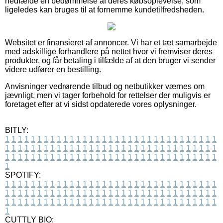
nedfælde en bedømmelse af deres købsoplevelse, som
ligeledes kan bruges til at fornemme kundetilfredsheden.
Websitet er finansieret af annoncer. Vi har et tæt samarbejde
med adskillige forhandlere på nettet hvor vi fremviser deres
produkter, og får betaling i tilfælde af at den bruger vi sender
videre udfører en bestilling.
Anvisninger vedrørende tilbud og netbutikker værnes om
jævnligt, men vi tager forbehold for rettelser der muligvis er
foretaget efter at vi sidst opdaterede vores oplysninger.
BITLY:
1
1
1
1
1
1
1
1
1
1
1
1
1
1
1
1
1
1
1
1
1
1
1
1
1
1
1
1
1
1
1
1
1
1
1
1
1
1
1
1
1
1
1
1
1
1
1
1
1
1
1
1
1
1
1
1
1
1
1
1
1
1
1
1
1
1
1
1
1
1
1
1
1
1
1
1
1
1
1
1
1
1
1
1
1
1
1
1
1
1
1
1
1
1
1
1
1
1
1
1
SPOTIFY:
1
1
1
1
1
1
1
1
1
1
1
1
1
1
1
1
1
1
1
1
1
1
1
1
1
1
1
1
1
1
1
1
1
1
1
1
1
1
1
1
1
1
1
1
1
1
1
1
1
1
1
1
1
1
1
1
1
1
1
1
1
1
1
1
1
1
1
1
1
1
1
1
1
1
1
1
1
1
1
1
1
1
1
1
1
1
1
1
1
1
1
1
1
1
1
1
1
1
1
1
CUTTLY BIO: