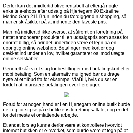
Derfor kan det imidlertid blive rentabelt at eftergå nogle
enkelte e-shops efter udsalg på Hjertegarn 90 Extrafine
Merino Garn 211 Brun inden du færdiggør din shopping, så
man er skråsikker på at indhente den laveste pris.
Man må imidlertid ikke overse, at såfremt en forretning på
nettet annoncerer produkter til en udsalgspris som anses for
enormt billig, så bør det undertiden være et tegn på en
uoprigtig online webshop. Betalinger med kort er dog
dækket ind under en lov, hvilket garanterer os imod uægte
online selskaber.
Generelt slår vi et slag for bestillinger med betalingskort eller
mobilbetaling. Som en alternativ mulighed bør du drage
nytte af et tilbud fra for eksempel ViaBill, hvis du ser en
fordel i at finansiere betalingen over flere uger.
Forud for at nogen handler i en Hjertegarn online butik burde
de i og for sig se på e-butikkens forretningsaftale, dog er det
for det meste et omfattende arbejde.
Et andet forslag kunne derfor være at kontrollere hvorvidt
internet butikken er e-mærket, som burde være et tegn på at