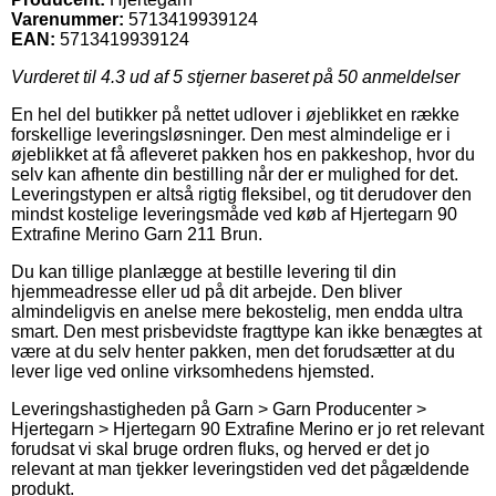
Varenummer:
5713419939124
EAN:
5713419939124
Vurderet til
4.3
ud af 5 stjerner baseret på
50
anmeldelser
En hel del butikker på nettet udlover i øjeblikket en række
forskellige leveringsløsninger. Den mest almindelige er i
øjeblikket at få afleveret pakken hos en pakkeshop, hvor du
selv kan afhente din bestilling når der er mulighed for det.
Leveringstypen er altså rigtig fleksibel, og tit derudover den
mindst kostelige leveringsmåde ved køb af Hjertegarn 90
Extrafine Merino Garn 211 Brun.
Du kan tillige planlægge at bestille levering til din
hjemmeadresse eller ud på dit arbejde. Den bliver
almindeligvis en anelse mere bekostelig, men endda ultra
smart. Den mest prisbevidste fragttype kan ikke benægtes at
være at du selv henter pakken, men det forudsætter at du
lever lige ved online virksomhedens hjemsted.
Leveringshastigheden på Garn > Garn Producenter >
Hjertegarn > Hjertegarn 90 Extrafine Merino er jo ret relevant
forudsat vi skal bruge ordren fluks, og herved er det jo
relevant at man tjekker leveringstiden ved det pågældende
produkt.