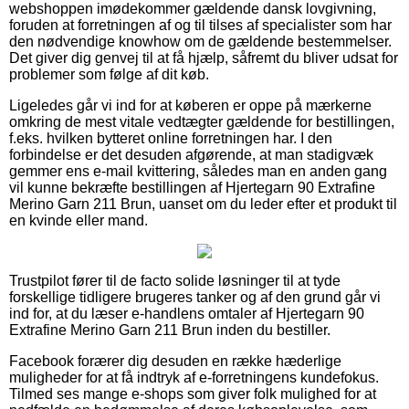
webshoppen imødekommer gældende dansk lovgivning,
foruden at forretningen af og til tilses af specialister som har
den nødvendige knowhow om de gældende bestemmelser.
Det giver dig genvej til at få hjælp, såfremt du bliver udsat for
problemer som følge af dit køb.
Ligeledes går vi ind for at køberen er oppe på mærkerne
omkring de mest vitale vedtægter gældende for bestillingen,
f.eks. hvilken bytteret online forretningen har. I den
forbindelse er det desuden afgørende, at man stadigvæk
gemmer ens e-mail kvittering, således man en anden gang
vil kunne bekræfte bestillingen af Hjertegarn 90 Extrafine
Merino Garn 211 Brun, uanset om du leder efter et produkt til
en kvinde eller mand.
Trustpilot fører til de facto solide løsninger til at tyde
forskellige tidligere brugeres tanker og af den grund går vi
ind for, at du læser e-handlens omtaler af Hjertegarn 90
Extrafine Merino Garn 211 Brun inden du bestiller.
Facebook forærer dig desuden en række hæderlige
muligheder for at få indtryk af e-forretningens kundefokus.
Tilmed ses mange e-shops som giver folk mulighed for at