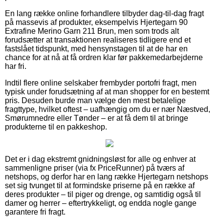
En lang række online forhandlere tilbyder dag-til-dag fragt
på massevis af produkter, eksempelvis Hjertegarn 90
Extrafine Merino Garn 211 Brun, men som trods alt
forudsætter at transaktionen realiseres tidligere end et
fastslået tidspunkt, med hensynstagen til at de har en
chance for at nå at få ordren klar før pakkemedarbejderne
har fri.
Indtil flere online selskaber frembyder portofri fragt, men
typisk under forudsætning af at man shopper for en bestemt
pris. Desuden burde man vælge den mest betalelige
fragttype, hvilket oftest – uafhængig om du er nær Næstved,
Smørumnedre eller Tønder – er at få dem til at bringe
produkterne til en pakkeshop.
Det er i dag ekstremt gnidningsløst for alle og enhver at
sammenligne priser (via fx PriceRunner) på tværs af
netshops, og derfor har en lang række Hjertegarn netshops
set sig tvunget til at formindske priserne på en række af
deres produkter – til piger og drenge, og samtidig også til
damer og herrer – eftertrykkeligt, og endda nogle gange
garantere fri fragt.