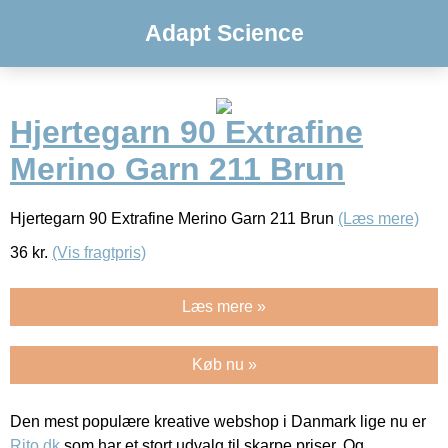
Adapt Science
Hjertegarn 90 Extrafine
Merino Garn 211 Brun
Hjertegarn 90 Extrafine Merino Garn 211 Brun
(Læs mere)
36
kr.
(Vis fragtpris)
Læs mere »
Køb nu »
Den mest populære kreative webshop i Danmark lige nu er
Rito.dk
som har et stort udvalg til skarpe priser. Og