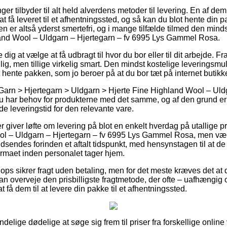
ger tilbyder til alt held alverdens metoder til levering. En af de
 få leveret til et afhentningssted, og så kan du blot hente din p
 er altså yderst smertefri, og i mange tilfælde tilmed den minds
land Wool – Uldgarn – Hjertegarn – fv 6995 Lys Gammel Rosa.
dig at vælge at få udbragt til hvor du bor eller til dit arbejde. F
llig, men tillige virkelig smart. Den mindst kostelige leveringsm
hente pakken, som jo beroer på at du bor tæt på internet butikke
Garn > Hjertegarn > Uldgarn > Hjerte Fine Highland Wool – Uldg
 har behov for produkterne med det samme, og af den grund er de
e leveringstid for den relevante vare.
r giver løfte om levering på blot en enkelt hverdag på utallige 
ol – Uldgarn – Hjertegarn – fv 6995 Lys Gammel Rosa, men vær 
indsendes forinden et aftalt tidspunkt, med hensynstagen til at de
tfirmaet inden personalet tager hjem.
ops sikrer fragt uden betaling, men for det meste kræves det at de
n overveje den prisbilligste fragtmetode, der ofte – uafhængig 
t få dem til at levere din pakke til et afhentningssted.
mindelige dødelige at søge sig frem til priser fra forskellige onlin