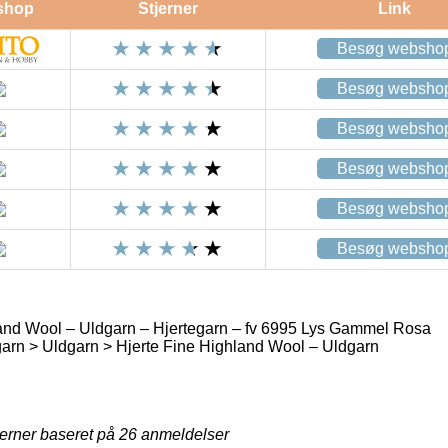
shop
Stjerner
Link
Besøg websho
Besøg websho
Besøg websho
Besøg websho
Besøg websho
Besøg websho
and Wool – Uldgarn – Hjertegarn – fv 6995 Lys Gammel Rosa
arn > Uldgarn > Hjerte Fine Highland Wool – Uldgarn
jerner baseret på
26
anmeldelser