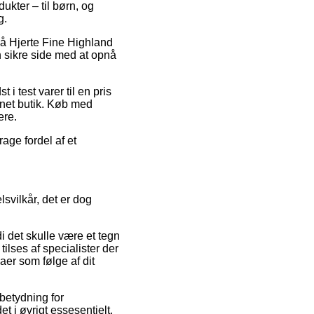
kter – til børn, og
g.
 på Hjerte Fine Highland
 sikre side med at opnå
i test varer til en pris
rnet butik. Køb med
ere.
age fordel af et
svilkår, det er dog
i det skulle være et tegn
ilses af specialister der
aer som følge af dit
 betydning for
t i øvrigt essesentielt,