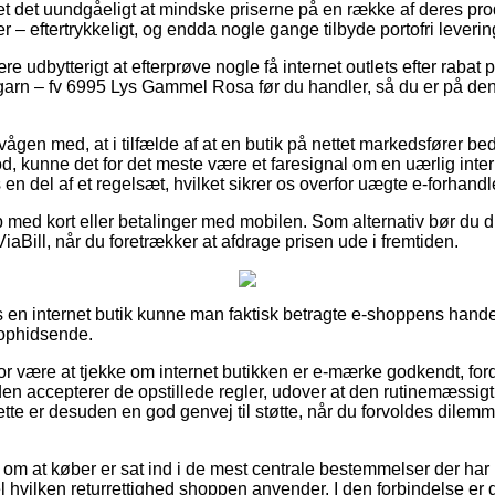
t det uundgåeligt at mindske priserne på en række af deres produ
r – eftertrykkeligt, og endda nogle gange tilbyde portofri leverin
re udbytterigt at efterprøve nogle få internet outlets efter rabat
arn – fv 6995 Lys Gammel Rosa før du handler, så du er på den
gen med, at i tilfælde af at en butik på nettet markedsfører bedst 
, kunne det for det meste være et faresignal om en uærlig inte
 en del af et regelsæt, hvilket sikrer os overfor uægte e-forhandl
 med kort eller betalinger med mobilen. Som alternativ bør du dr
ViaBill, når du foretrækker at afdrage prisen ude i fremtiden.
s en internet butik kunne man faktisk betragte e-shoppens handel
 ophidsende.
r være at tjekke om internet butikken er e-mærke godkendt, ford
en accepterer de opstillede regler, udover at den rutinemæssigt t
ette er desuden en god genvej til støtte, når du forvoldes dilemm
g om at køber er sat ind i de mest centrale bestemmelser der har
l hvilken returrettighed shoppen anvender. I den forbindelse er de