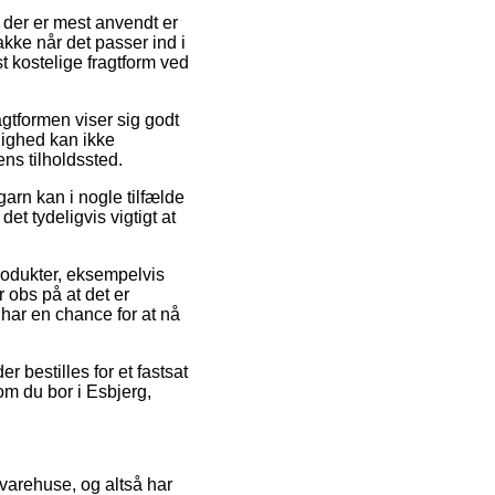
m der er mest anvendt er
akke når det passer ind i
t kostelige fragtform ved
ragtformen viser sig godt
ulighed kan ikke
ns tilholdssted.
arn kan i nogle tilfælde
t tydeligvis vigtigt at
produkter, eksempelvis
obs på at det er
 har en chance for at nå
r bestilles for et fastsat
om du bor i Esbjerg,
e varehuse, og altså har