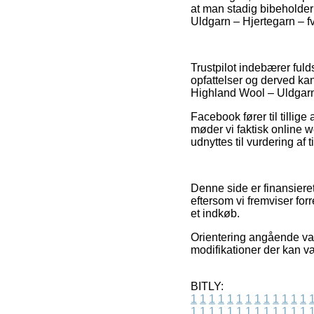
at man stadig bibeholder
Uldgarn – Hjertegarn – f
Trustpilot indebærer fu
opfattelser og derved ka
Highland Wool – Uldgarn
Facebook fører til tillige
møder vi faktisk online
udnyttes til vurdering af
Denne side er finansiere
eftersom vi fremviser fo
et indkøb.
Orientering angående var
modifikationer der kan væ
BITLY:
1
1
1
1
1
1
1
1
1
1
1
1
1
1
1
1
1
1
1
1
1
1
1
1
1
1