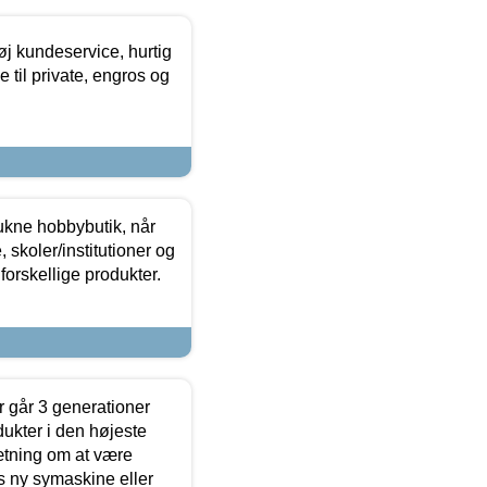
øj kundeservice, hurtig
 til private, engros og
ukne hobbybutik, når
 skoler/institutioner og
forskellige produkter.
 går 3 generationer
dukter i den højeste
sætning om at være
s ny symaskine eller