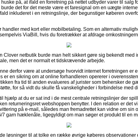
ske på, at ifald en forretning på nettet udbyder varer til salg fo
 burde det for det meste være et faresignal om en uægte intern
t fald inkluderet i en retningslinje, der begunstiger køberen over
for handler med kort eller mobilbetaling. Som en alternativ muli
ksempelvis ViaBill, hvis du foretrækker at afdrage omkostninger
 Clover netbutik burde man helt sikkert gøre sig bekendt med i
le, men det er normalt et tidskrævende arbejde.
nne derfor være at undersøge hvorvidt internet forretningen er
is er en sikring om at online forhandleren opererer i overensste
tikken fra tid til anden evalueres af jurister som behersker de g
øtte, for så vidt du skulle få vanskeligheder i forbindelse med d
 hjælp at du er sat ind i de mest centrale retningslinjer der spil
ken returneringsret webshoppen benytter. I den relation er det vi
kvittering på e-mail, således man fremadrettet kan vidne om sin 
7 garn hæklenåle, ligegyldigt om man søger et produkt til en m
 gode løsninger til at tolke en række øvrige køberes observationer 