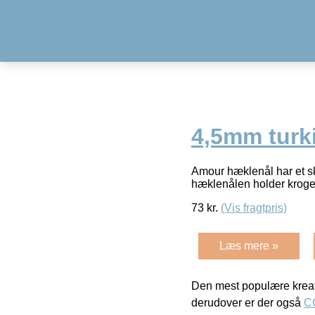
4,5mm turk
Amour hæklenål har et sk
hæklenålen holder krog
73
kr.
(Vis fragtpris)
Læs mere »
Den mest populære kreat
derudover er der også
C