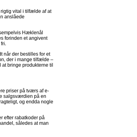
ig vital i tilfælde af at
den anslåede
eksempelvis Hæklenål
s forinden et angivent
ri.
når der bestilles for et
n, der i mange tilfælde –
at bringe produkterne til
e priser på tværs af e-
sse salgsværdien på en
tragteligt, og endda nogle
er efter rabatkoder på
handel, således at man