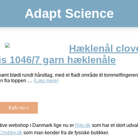
Adapt Science
Hæklenål clov
is 1046/7 garn hæklenåle
ønt blødt rundt håndtag, med et fladt område til tommelfingere
en fra toppen …
(Læs mere)
Køb nu »
ive webshop i Danmark lige nu er
Rito.dk
som har et stort udval
Chobby.dk
som man kender fra de fysiske butikker.