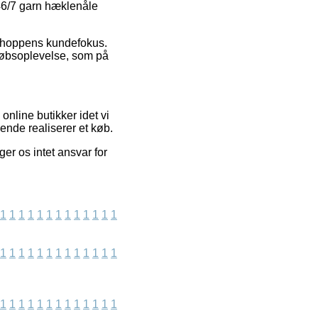
046/7 garn hæklenåle
ebshoppens kundefokus.
 købsoplevelse, som på
line butikker idet vi
ende realiserer et køb.
er os intet ansvar for
1
1
1
1
1
1
1
1
1
1
1
1
1
1
1
1
1
1
1
1
1
1
1
1
1
1
1
1
1
1
1
1
1
1
1
1
1
1
1