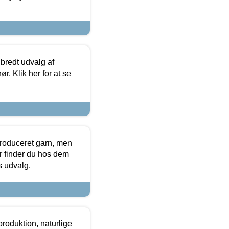
 bredt udvalg af
r. Klik her for at se
produceret garn, men
or finder du hos dem
es udvalg.
roduktion, naturlige