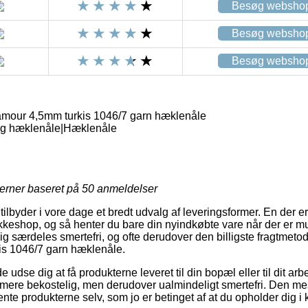
Besøg websho
Besøg websho
Besøg websho
mour 4,5mm turkis 1046/7 garn hæklenåle
og hæklenåle|Hæklenåle
jerner baseret på
50
anmeldelser
tilbyder i vore dage et bredt udvalg af leveringsformer. En der e
akkeshop, og så henter du bare din nyindkøbte vare når der er mu
g særdeles smertefri, og ofte derudover den billigste fragtmet
is 1046/7 garn hæklenåle.
se dig at få produkterne leveret til din bopæl eller til dit ar
nd mere bekostelig, men derudover ualmindeligt smertefri. Den mest
nte produkterne selv, som jo er betinget af at du opholder dig i k