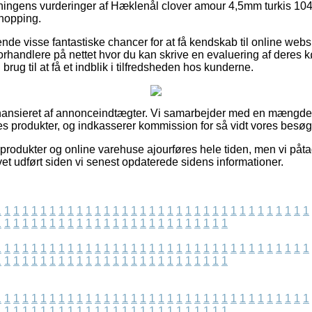
retningens vurderinger af Hæklenål clover amour 4,5mm turkis 1
shopping.
arende visse fantastiske chancer for at få kendskab til online w
orhandlere på nettet hvor du kan skrive en evaluering af deres
ug til at få et indblik i tilfredsheden hos kunderne.
ansieret af annonceindtægter. Vi samarbejder med en mængde on
s produkter, og indkasserer kommission for så vidt vores besøg
rodukter og online varehuse ajourføres hele tiden, men vi påtag
vet udført siden vi senest opdaterede sidens informationer.
1
1
1
1
1
1
1
1
1
1
1
1
1
1
1
1
1
1
1
1
1
1
1
1
1
1
1
1
1
1
1
1
1
1
1
1
1
1
1
1
1
1
1
1
1
1
1
1
1
1
1
1
1
1
1
1
1
1
1
1
1
1
1
1
1
1
1
1
1
1
1
1
1
1
1
1
1
1
1
1
1
1
1
1
1
1
1
1
1
1
1
1
1
1
1
1
1
1
1
1
1
1
1
1
1
1
1
1
1
1
1
1
1
1
1
1
1
1
1
1
1
1
1
1
1
1
1
1
1
1
1
1
1
1
1
1
1
1
1
1
1
1
1
1
1
1
1
1
1
1
1
1
1
1
1
1
1
1
1
1
1
1
1
1
1
1
1
1
1
1
1
1
1
1
1
1
1
1
1
1
1
1
1