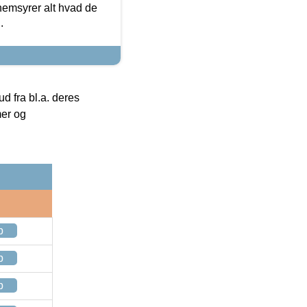
nemsyrer alt hvad de
.
 fra bl.a. deres
mer og
p
p
p