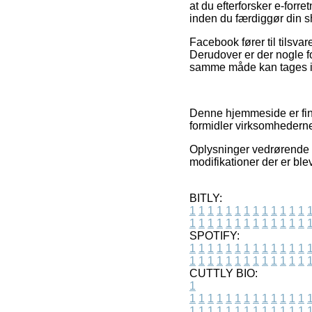
at du efterforsker e-for
inden du færdiggør din 
Facebook fører til tilsv
Derudover er der nogle f
samme måde kan tages i br
Denne hjemmeside er fin
formidler virksomhederne
Oplysninger vedrørende p
modifikationer der er ble
BITLY:
1
1
1
1
1
1
1
1
1
1
1
1
1
1
1
1
1
1
1
1
1
1
1
1
1
1
SPOTIFY:
1
1
1
1
1
1
1
1
1
1
1
1
1
1
1
1
1
1
1
1
1
1
1
1
1
1
CUTTLY BIO:
1
1
1
1
1
1
1
1
1
1
1
1
1
1
1
1
1
1
1
1
1
1
1
1
1
1
1