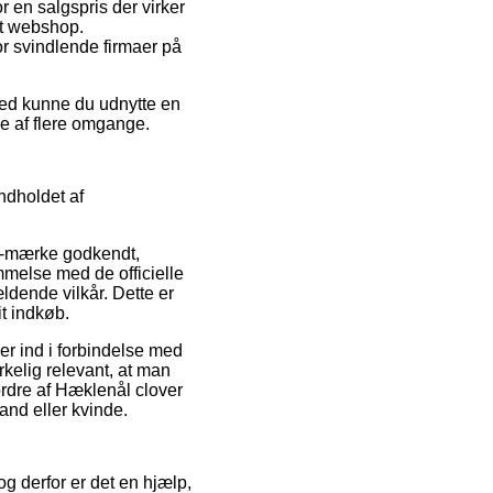
r en salgspris der virker
et webshop.
for svindlende firmaer på
ghed kunne du udnytte en
ne af flere omgange.
ndholdet af
 e-mærke godkendt,
mmelse med de officielle
ældende vilkår. Dette er
it indkøb.
ler ind i forbindelse med
rkelig relevant, at man
ordre af Hæklenål clover
and eller kvinde.
og derfor er det en hjælp,