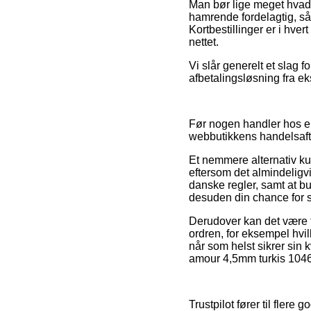
Man bør lige meget hvad hu
hamrende fordelagtig, så
Kortbestillinger er i hver
nettet.
Vi slår generelt et slag 
afbetalingsløsning fra e
Før nogen handler hos en
webbutikkens handelsafta
Et nemmere alternativ ku
eftersom det almindeligv
danske regler, samt at bu
desuden din chance for st
Derudover kan det være til
ordren, for eksempel hvil
når som helst sikrer sin 
amour 4,5mm turkis 1046/
Trustpilot fører til flere