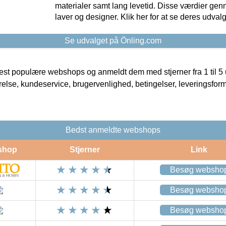
materialer samt lang levetid. Disse værdier gen
laver og designer. Klik her for at se deres udvalg
Se udvalget på Önling.com
t populære webshops og anmeldt dem med stjerner fra 1 til 5 ud
rrelse, kundeservice, brugervenlighed, betingelser, leveringsfor
Bedst anmeldte webshops
shop
Stjerner
Link
Besøg websho
Besøg websho
Besøg websho