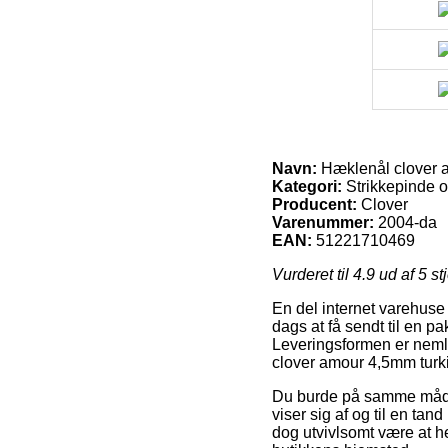
Navn:
Hæklenål clover a
Kategori:
Strikkepinde 
Producent:
Clover
Varenummer:
2004-da
EAN:
51221710469
Vurderet til
4.9
ud af 5 st
En del internet varehuse 
dags at få sendt til en p
Leveringsformen er nemli
clover amour 4,5mm turk
Du burde på samme måde ud
viser sig af og til en ta
dog utvivlsomt være at he