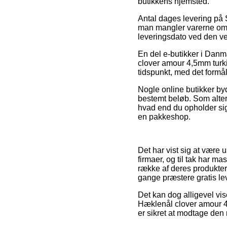
butikkens hjemsted.
Antal dages levering på S
man mangler varerne omgå
leveringsdato ved den 
En del e-butikker i Danm
clover amour 4,5mm turki
tidspunkt, med det formål
Nogle online butikker byd
bestemt beløb. Som alter
hvad end du opholder sig
en pakkeshop.
Det har vist sig at være
firmaer, og til tak har m
række af deres produkter 
gange præstere gratis le
Det kan dog alligevel vis
Hæklenål clover amour 4
er sikret at modtage den 