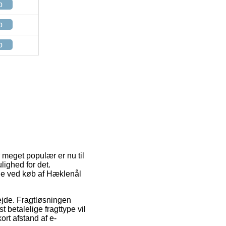
p
p
p
r meget populær er nu til
lighed for det.
ode ved køb af Hæklenål
bejde. Fragtløsningen
 betalelige fragttype vil
ort afstand af e-