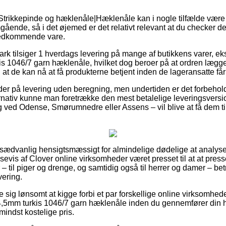
trikkepinde og hæklenåle|Hæklenåle kan i nogle tilfælde være rigt
ende, så i det øjemed er det relativt relevant at du checker 
vedkommende vare.
ark tilsiger 1 hverdags levering på mange af butikkens varer, 
s 1046/7 garn hæklenåle, hvilket dog beroer på at ordren lægge
 at de kan nå at få produkterne betjent inden de lageransatte får f
er på levering uden beregning, men undertiden er det forbeholdt 
nativ kunne man foretrække den mest betalelige leveringsversio
 ved Odense, Smørumnedre eller Assens – vil blive at få dem til 
 usædvanlig hensigtsmæssigt for almindelige dødelige at analyser
assevis af Clover online virksomheder været presset til at at pre
– til piger og drenge, og samtidig også til herrer og damer – be
vering.
e sig lønsomt at kigge forbi et par forskellige online virksomhed
,5mm turkis 1046/7 garn hæklenåle inden du gennemfører din 
mindst kostelige pris.