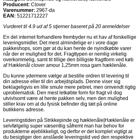
Producent:
Clover
Varenummer:
2967-da
EAN:
51221712227
Vurderet til
4.9
ud af 5 stjerner baseret på
20
anmeldelser
En del internet forhandlere frembyder nu et hav af forskellige
leveringsmidler. Det mest almindelige er i vore dage
pakkeshops, som gør at du kan hente de nyindkøbte varer
når der er mulighed for det. Fragttypen er nemlig virkelig
overkommelig, samt tit tillige den billigste fragtform ved køb
af Hæklenål clover amour 1,25mm rosa garn hæklenåle.
Du kunne ydermere vælge at bestille ordren til levering til
din adresse eller til din arbejdsplads. Denne viser sig
beklageligvis en lille smule mere pebret, men omvendt rigtig
uproblematisk. Den mest letkøbte form for fragt vil dog
utvivlsomt være at hente pakken selv, men den mulighed
stiller krav om at du fysisk befinder dig tæt på online
butikkens adresse.
Leveringstiden på Strikkepinde og hæklenåle|Hæklenåle er
selvfølgelig super væsentlig såfremt man har behov for
produkterne øjeblikkeligt, og derfor er det komplet vigtigt at
du besigtiger den anslåede leveringstid ved den respektive