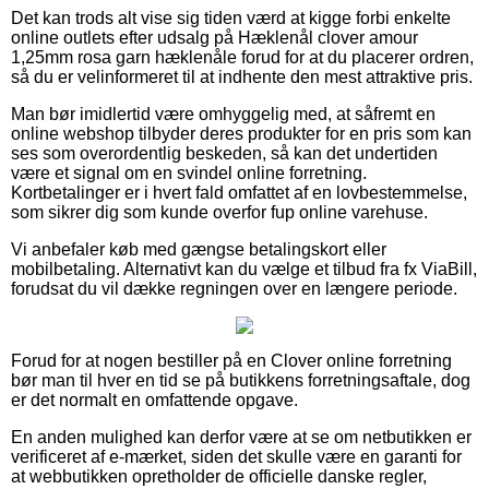
Det kan trods alt vise sig tiden værd at kigge forbi enkelte
online outlets efter udsalg på Hæklenål clover amour
1,25mm rosa garn hæklenåle forud for at du placerer ordren,
så du er velinformeret til at indhente den mest attraktive pris.
Man bør imidlertid være omhyggelig med, at såfremt en
online webshop tilbyder deres produkter for en pris som kan
ses som overordentlig beskeden, så kan det undertiden
være et signal om en svindel online forretning.
Kortbetalinger er i hvert fald omfattet af en lovbestemmelse,
som sikrer dig som kunde overfor fup online varehuse.
Vi anbefaler køb med gængse betalingskort eller
mobilbetaling. Alternativt kan du vælge et tilbud fra fx ViaBill,
forudsat du vil dække regningen over en længere periode.
Forud for at nogen bestiller på en Clover online forretning
bør man til hver en tid se på butikkens forretningsaftale, dog
er det normalt en omfattende opgave.
En anden mulighed kan derfor være at se om netbutikken er
verificeret af e-mærket, siden det skulle være en garanti for
at webbutikken opretholder de officielle danske regler,