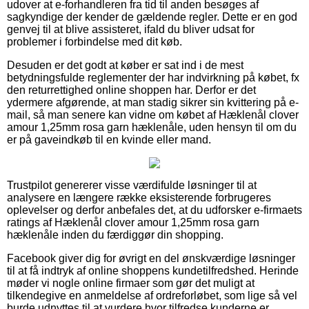
udover at e-forhandleren fra tid til anden besøges af
sagkyndige der kender de gældende regler. Dette er en god
genvej til at blive assisteret, ifald du bliver udsat for
problemer i forbindelse med dit køb.
Desuden er det godt at køber er sat ind i de mest
betydningsfulde reglementer der har indvirkning på købet, fx
den returrettighed online shoppen har. Derfor er det
ydermere afgørende, at man stadig sikrer sin kvittering på e-
mail, så man senere kan vidne om købet af Hæklenål clover
amour 1,25mm rosa garn hæklenåle, uden hensyn til om du
er på gaveindkøb til en kvinde eller mand.
Trustpilot genererer visse værdifulde løsninger til at
analysere en længere række eksisterende forbrugeres
oplevelser og derfor anbefales det, at du udforsker e-firmaets
ratings af Hæklenål clover amour 1,25mm rosa garn
hæklenåle inden du færdiggør din shopping.
Facebook giver dig for øvrigt en del ønskværdige løsninger
til at få indtryk af online shoppens kundetilfredshed. Herinde
møder vi nogle online firmaer som gør det muligt at
tilkendegive en anmeldelse af ordreforløbet, som lige så vel
burde udnyttes til at vurdere hvor tilfredse kunderne er.