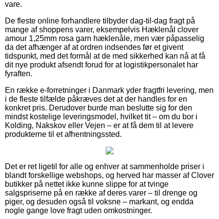
vare.
De fleste online forhandlere tilbyder dag-til-dag fragt på
mange af shoppens varer, eksempelvis Hæklenål clover
amour 1,25mm rosa garn hæklenåle, men vær påpasselig
da det afhænger af at ordren indsendes før et givent
tidspunkt, med det formål at de med sikkerhed kan nå at få
dit nye produkt afsendt forud for at logistikpersonalet har
fyraften.
En række e-forretninger i Danmark yder fragtfri levering, men
i de fleste tilfælde påkræves det at der handles for en
konkret pris. Derudover burde man beslutte sig for den
mindst kostelige leveringsmodel, hvilket tit – om du bor i
Kolding, Nakskov eller Vejen – er at få dem til at levere
produkterne til et afhentningssted.
Det er ret ligetil for alle og enhver at sammenholde priser i
blandt forskellige webshops, og herved har masser af Clover
butikker på nettet ikke kunne slippe for at tvinge
salgspriserne på en række af deres varer – til drenge og
piger, og desuden også til voksne – markant, og endda
nogle gange love fragt uden omkostninger.