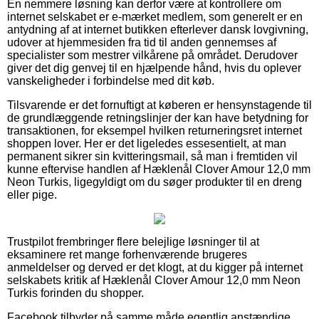
En nemmere løsning kan derfor være at kontrollere om
internet selskabet er e-mærket medlem, som generelt er en
antydning af at internet butikken efterlever dansk lovgivning,
udover at hjemmesiden fra tid til anden gennemses af
specialister som mestrer vilkårene på området. Derudover
giver det dig genvej til en hjælpende hånd, hvis du oplever
vanskeligheder i forbindelse med dit køb.
Tilsvarende er det fornuftigt at køberen er hensynstagende til
de grundlæggende retningslinjer der kan have betydning for
transaktionen, for eksempel hvilken returneringsret internet
shoppen lover. Her er det ligeledes essesentielt, at man
permanent sikrer sin kvitteringsmail, så man i fremtiden vil
kunne eftervise handlen af Hæklenål Clover Amour 12,0 mm
Neon Turkis, ligegyldigt om du søger produkter til en dreng
eller pige.
Trustpilot frembringer flere belejlige løsninger til at
eksaminere ret mange forhenværende brugeres
anmeldelser og derved er det klogt, at du kigger på internet
selskabets kritik af Hæklenål Clover Amour 12,0 mm Neon
Turkis forinden du shopper.
Facebook tilbyder på samme måde egentlig anstændige