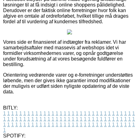
løsninger til at få indsigt i online shoppens pålidelighed.
Derudover er der faktisk online forretninger hvor folk kan
afgive en omtale af ordreforløbet, hvilket tillige må drages
fordel af til vurdering af kundernes tilfredshed.
Vores side er finansieret af indtægter fra reklamer. Vi har
samarbejdsaftaler med massevis af webshops idet vi
formidler virksomhedernes varer, og opnår godtgørelse
under forudsætning af at vores besøgende fuldfører en
bestilling.
Orientering vedrørende varer og e-forretninger understøttes
løbende, men der gives ikke garantier imod modifikationer
der muligvis er udført siden nyligste opdatering af de viste
data.
BITLY:
1
1
1
1
1
1
1
1
1
1
1
1
1
1
1
1
1
1
1
1
1
1
1
1
1
1
1
1
1
1
1
1
1
1
1
1
1
1
1
1
1
1
1
1
1
1
1
1
1
1
1
1
1
1
1
1
1
1
1
1
1
1
1
1
1
1
1
1
1
1
1
1
1
1
1
1
1
1
1
1
1
1
1
1
1
1
1
1
1
1
1
1
1
1
1
1
1
1
1
1
SPOTIFY: