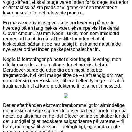
vigtig såfremt vi skal bruge varen inden for få dage, så derfor
er det faktisk på sin plads at vi gransker den forventede
leveringsdato for det relevante produkt.
En masse webshops giver løfte om levering på næste
hverdag på en lang række varer, eksempelvis Hæklenål
Clover Amour 12,0 mm Neon Turkis, men som imidlertid
regnes ud fra at du når at bestille forinden et aftalt
klokkeslæt, sådan at de har udsigt til at kunne nå at få de
nye varer ordnet inden pakkepersonalet har fri.
Nogle få forretninger på nettet sikrer fragtfri levering, men
ofte kræves det at man aftager for et præcist beløb.
Derudover burde du udse dig den mest letkøbte
fragtmetode, hvilket i mange tilfælde – uafhængig om man
opholder sig nær Roskilde, Hillerød eller Jyllinge – er at få
fragtmanden til at køre produkterne til et afhentningssted.
Det er efterhånden ekstremt fremkommeligt for almindelige
mennesker at søge sig frem til priser på flere forretninger på
nettet, og altså har en hel del Clover online selskaber fundet
det uundgåeligt at nedskære salgspriserne på varerne – til
børn, men også til voksne – betragteligt, og endda nogle
gange garantere portofri fragt.