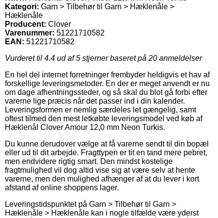
Kategori:
Garn > Tilbehør til Garn > Hæklenåle >
Hæklenåle
Producent:
Clover
Varenummer:
51221710582
EAN:
51221710582
Vurderet til
4.4
ud af 5 stjerner baseret på
20
anmeldelser
En hel del internet forretninger frembyder heldigvis et hav af
forskellige leveringsmetoder. En der er meget anvendt er nu
om dage afhentningssteder, og så skal du blot gå forbi efter
varerne lige præcis når det passer ind i din kalender.
Leveringsformen er nemlig særdeles let gængelig, samt
oftest tilmed den mest letkøbte leveringsmodel ved køb af
Hæklenål Clover Amour 12,0 mm Neon Turkis.
Du kunne derudover vælge at få varerne sendt til din bopæl
eller ud til dit arbejde. Fragttypen er tit en tand mere pebret,
men endvidere rigtig smart. Den mindst kostelige
fragtmulighed vil dog altid vise sig at være selv at hente
varerne, men den mulighed afhænger af at du lever i kort
afstand af online shoppens lager.
Leveringstidspunktet på Garn > Tilbehør til Garn >
Hæklenåle > Hæklenåle kan i nogle tilfælde være yderst