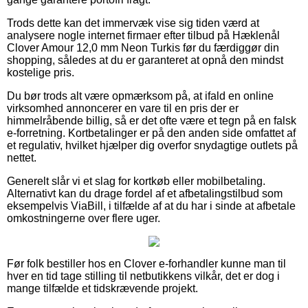
Trods dette kan det immervæk vise sig tiden værd at
analysere nogle internet firmaer efter tilbud på Hæklenål
Clover Amour 12,0 mm Neon Turkis før du færdiggør din
shopping, således at du er garanteret at opnå den mindst
kostelige pris.
Du bør trods alt være opmærksom på, at ifald en online
virksomhed annoncerer en vare til en pris der er
himmelråbende billig, så er det ofte være et tegn på en falsk
e-forretning. Kortbetalinger er på den anden side omfattet af
et regulativ, hvilket hjælper dig overfor snydagtige outlets på
nettet.
Generelt slår vi et slag for kortkøb eller mobilbetaling.
Alternativt kan du drage fordel af et afbetalingstilbud som
eksempelvis ViaBill, i tilfælde af at du har i sinde at afbetale
omkostningerne over flere uger.
Før folk bestiller hos en Clover e-forhandler kunne man til
hver en tid tage stilling til netbutikkens vilkår, det er dog i
mange tilfælde et tidskrævende projekt.