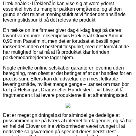
Hæklenåle > Hæklenåle kan vise sig at være yderst
essentiel hvis du mangler pakken omgående, og af den
grund er det relativt meningsfuldt at vi finder det anslåede
leveringstidspunkt på det relevante produkt.
En række online firmaer giver dag-til-dag fragt på deres
favorit varenumre, eksempelvis Hæklenål Clover Amour
0,90 mm Pastelmint, men det er forudsat at bestillingen
indsendes inden et bestemt tidspunkt, med det formål at de
har mulighed for at nå at få produktet klar forinden
pakkemedarbejderne tager hjem.
Nogle enkelte online selskaber garanterer levering uden
beregning, men oftest er det betinget af at der handles for en
præcis sum. Ellers kan du udvælge den mest letkøbte
leveringsmåde, hvilket mange gange – uanset om man bor
tæt på Helsingør, Dragør eller Hundested – vil blive at få
fragtmanden til at levere produkterne til et afhentningssted.
Det er meget gnidningsløst for almindelige dødelige at
prissammenligne på tværs af internet foretagender, og så har
en hel del Clover online virksomheder været tvunget til at
nedsætte salgsværdien på specielt deres bedst i test