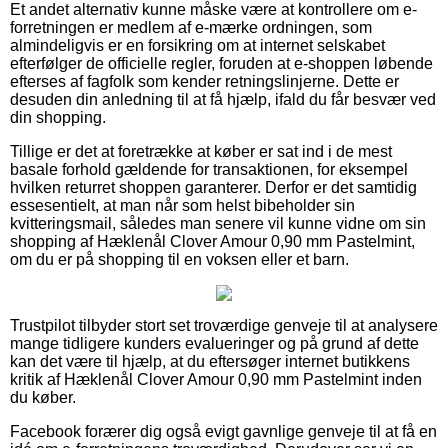
Et andet alternativ kunne måske være at kontrollere om e-
forretningen er medlem af e-mærke ordningen, som
almindeligvis er en forsikring om at internet selskabet
efterfølger de officielle regler, foruden at e-shoppen løbende
efterses af fagfolk som kender retningslinjerne. Dette er
desuden din anledning til at få hjælp, ifald du får besvær ved
din shopping.
Tillige er det at foretrække at køber er sat ind i de mest
basale forhold gældende for transaktionen, for eksempel
hvilken returret shoppen garanterer. Derfor er det samtidig
essesentielt, at man når som helst bibeholder sin
kvitteringsmail, således man senere vil kunne vidne om sin
shopping af Hæklenål Clover Amour 0,90 mm Pastelmint,
om du er på shopping til en voksen eller et barn.
Trustpilot tilbyder stort set troværdige genveje til at analysere
mange tidligere kunders evalueringer og på grund af dette
kan det være til hjælp, at du eftersøger internet butikkens
kritik af Hæklenål Clover Amour 0,90 mm Pastelmint inden
du køber.
Facebook forærer dig også evigt gavnlige genveje til at få en