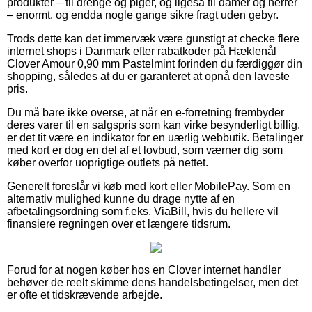
produkter – til drenge og piger, og ligeså til damer og herrer
– enormt, og endda nogle gange sikre fragt uden gebyr.
Trods dette kan det immervæk være gunstigt at checke flere
internet shops i Danmark efter rabatkoder på Hæklenål
Clover Amour 0,90 mm Pastelmint forinden du færdiggør din
shopping, således at du er garanteret at opnå den laveste
pris.
Du må bare ikke overse, at når en e-forretning frembyder
deres varer til en salgspris som kan virke besynderligt billig,
er det tit være en indikator for en uærlig webbutik. Betalinger
med kort er dog en del af et lovbud, som værner dig som
køber overfor uoprigtige outlets på nettet.
Generelt foreslår vi køb med kort eller MobilePay. Som en
alternativ mulighed kunne du drage nytte af en
afbetalingsordning som f.eks. ViaBill, hvis du hellere vil
finansiere regningen over et længere tidsrum.
Forud for at nogen køber hos en Clover internet handler
behøver de reelt skimme dens handelsbetingelser, men det
er ofte et tidskrævende arbejde.