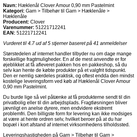
Navn:
Hæklenål Clover Amour 0,90 mm Pastelmint
Kategori:
Garn > Tilbehør til Garn > Hæklenåle >
Hæklenåle
Producent:
Clover
Varenummer:
51221712241
EAN:
51221712241
Vurderet til
4.7
ud af 5 stjerner baseret på
41
anmeldelser
Størstedelen af internet handler tilbyder nu om dage mange
forskellige fragtmuligheder. En af de mest anvendte er for
øjeblikket at få afleveret pakken hos en pakkeshop, så du
selv kan hente de købte produkter på et valgfrit tidspunkt.
Den er nemlig særdeles praktisk, og oftest endda den mindst
kostelige leveringsform ved køb af Hæklenål Clover Amour
0,90 mm Pastelmint.
Du burde lige så vel påtænke at få produkterne sendt til din
privatbolig eller til din arbejdsplads. Fragtløsningen bliver
jævnligt en anelse dyrere, men endvidere ekstremt
problemfri. Den billigste form for levering kan ikke modsiges
at være at hente ordren selv, hvilket beroer på at du har
bopæl i kort afstand af internet virksomhedens tilholdssted.
Leveringshastigheden på Garn > Tilbehør til Garn >