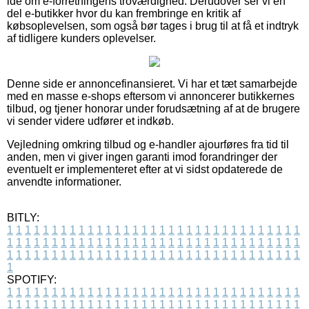
idé om e-forretningens troværdighed. Derudover ser vi en
del e-butikker hvor du kan frembringe en kritik af
købsoplevelsen, som også bør tages i brug til at få et indtryk
af tidligere kunders oplevelser.
Denne side er annoncefinansieret. Vi har et tæt samarbejde
med en masse e-shops eftersom vi annoncerer butikkernes
tilbud, og tjener honorar under forudsætning af at de brugere
vi sender videre udfører et indkøb.
Vejledning omkring tilbud og e-handler ajourføres fra tid til
anden, men vi giver ingen garanti imod forandringer der
eventuelt er implementeret efter at vi sidst opdaterede de
anvendte informationer.
BITLY:
1
1
1
1
1
1
1
1
1
1
1
1
1
1
1
1
1
1
1
1
1
1
1
1
1
1
1
1
1
1
1
1
1
1
1
1
1
1
1
1
1
1
1
1
1
1
1
1
1
1
1
1
1
1
1
1
1
1
1
1
1
1
1
1
1
1
1
1
1
1
1
1
1
1
1
1
1
1
1
1
1
1
1
1
1
1
1
1
1
1
1
1
1
1
1
1
1
1
1
1
SPOTIFY:
1
1
1
1
1
1
1
1
1
1
1
1
1
1
1
1
1
1
1
1
1
1
1
1
1
1
1
1
1
1
1
1
1
1
1
1
1
1
1
1
1
1
1
1
1
1
1
1
1
1
1
1
1
1
1
1
1
1
1
1
1
1
1
1
1
1