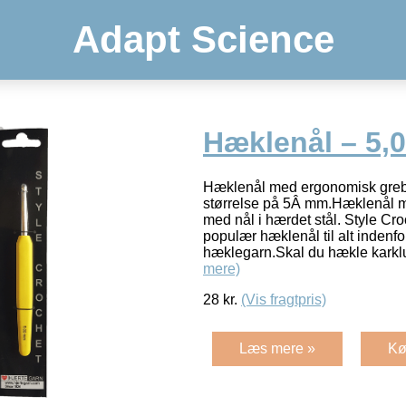
Adapt Science
Hæklenål – 5,
Hæklenål med ergonomisk greb 
størrelse på 5Â mm.Hæklenål m
med nål i hærdet stål. Style Cro
populær hæklenål til alt indenf
hæklegarn.Skal du hækle karklu
mere)
28
kr.
(Vis fragtpris)
Læs mere »
Kø