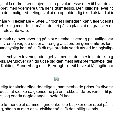
e at få ordren sendt hjem til din privatadresse eller til hvor du 
bret, men ydermere ultra hensigtsmæssig. Den billigste levering
n den mulighed betinges af at du opholder dig i kort afstand af 
åle > Hæklenåle – Style Chrochet Hjertegarn kan være yderst
blik, og med det formål er det ret på sin plads at du gransker d
n relevante vare.
anmark udlover levering på blot en enkelt hverdag på utallige va
vær på vagt da det er afhængig af at ordren gennemføres forin
sandsynligt kan nå at få dit nye produkt sendt afsted før logistikp
tet frembyder levering uden gebyr, men for det meste er det kun
pris. Derudover kan du udse dig den mest letkøbte fragttype, der
olding, Sønderborg eller Bjerringbro – vil blive at få fragtfirmae
eligt for almindelige dødelige at sammenholde priser fra diverse
 til at sænke salgspriserne på en række af deres varer – til jun
, og endda nogle gange tilbyde fri fragt.
blive lønnende at sammenligne enkelte e-butikker efter rabat på
, sådan at man er skudsikker på at få den billigste pris.