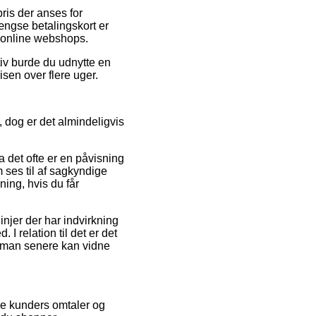
pris der anses for
ængse betalingskort er
e online webshops.
tiv burde du udnytte en
isen over flere uger.
dog er det almindeligvis
 det ofte er en påvisning
m ses til af sagkyndige
ing, hvis du får
njer der har indvirkning
 relation til det er det
s man senere kan vidne
re kunders omtaler og