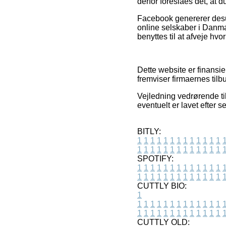
derfor foreslåes det, at
Facebook genererer desud
online selskaber i Danma
benyttes til at afveje hvo
Dette website er finansi
fremviser firmaernes til
Vejledning vedrørende til
eventuelt er lavet efter 
BITLY:
1
1
1
1
1
1
1
1
1
1
1
1
1
1
1
1
1
1
1
1
1
1
1
1
1
1
SPOTIFY:
1
1
1
1
1
1
1
1
1
1
1
1
1
1
1
1
1
1
1
1
1
1
1
1
1
1
CUTTLY BIO:
1
1
1
1
1
1
1
1
1
1
1
1
1
1
1
1
1
1
1
1
1
1
1
1
1
1
1
CUTTLY OLD: