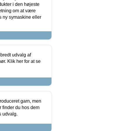
dukter i den højeste
sætning om at være
s ny symaskine eller
 bredt udvalg af
r. Klik her for at se
produceret garn, men
or finder du hos dem
es udvalg.