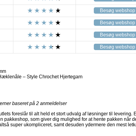
Besøg webshop
Besøg webshop
Besøg webshop
Besøg webshop
 mm
æklenåle – Style Chrochet Hjertegarn
jerner baseret på
2
anmeldelser
tlets foreslår til alt held et stort udvalg af løsninger til levering. 
en pakkeshop, som giver dig mulighed for at hente pakken når de
ltså super ukompliceret, samt desuden ydermere den mest letkø