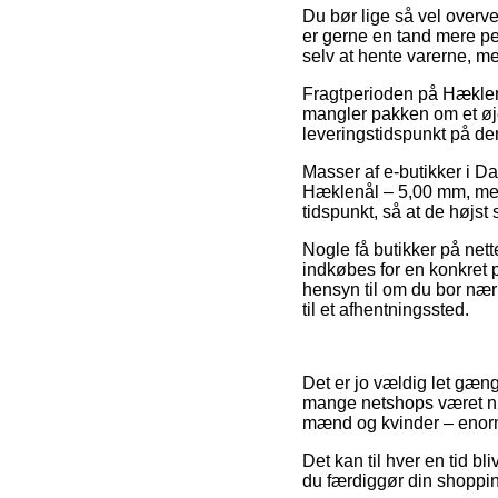
Du bør lige så vel overvej
er gerne en tand mere pe
selv at hente varerne, me
Fragtperioden på Hæklen
mangler pakken om et øje
leveringstidspunkt på de
Masser af e-butikker i D
Hæklenål – 5,00 mm, men 
tidspunkt, så at de højst 
Nogle få butikker på net
indkøbes for en konkret 
hensyn til om du bor nær K
til et afhentningssted.
Det er jo vældig let gæng
mange netshops været nødt
mænd og kvinder – enormt
Det kan til hver en tid 
du færdiggør din shopping