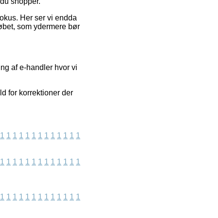
 du shopper.
fokus. Her ser vi endda
løbet, som ydermere bør
ng af e-handler hvor vi
d for korrektioner der
1
1
1
1
1
1
1
1
1
1
1
1
1
1
1
1
1
1
1
1
1
1
1
1
1
1
1
1
1
1
1
1
1
1
1
1
1
1
1