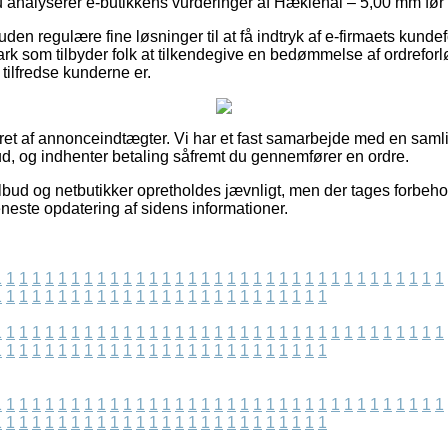
 du analyserer e-butikkens vurderinger af Hæklenål – 5,00 mm før
en regulære fine løsninger til at få indtryk af e-firmaets kunde
rk som tilbyder folk at tilkendegive en bedømmelse af ordrefor
r tilfredse kunderne er.
eret af annonceindtægter. Vi har et fast samarbejde med en samli
bud, og indhenter betaling såfremt du gennemfører en ordre.
bud og netbutikker opretholdes jævnligt, men der tages forbehol
seneste opdatering af sidens informationer.
1
1
1
1
1
1
1
1
1
1
1
1
1
1
1
1
1
1
1
1
1
1
1
1
1
1
1
1
1
1
1
1
1
1
1
1
1
1
1
1
1
1
1
1
1
1
1
1
1
1
1
1
1
1
1
1
1
1
1
1
1
1
1
1
1
1
1
1
1
1
1
1
1
1
1
1
1
1
1
1
1
1
1
1
1
1
1
1
1
1
1
1
1
1
1
1
1
1
1
1
1
1
1
1
1
1
1
1
1
1
1
1
1
1
1
1
1
1
1
1
1
1
1
1
1
1
1
1
1
1
1
1
1
1
1
1
1
1
1
1
1
1
1
1
1
1
1
1
1
1
1
1
1
1
1
1
1
1
1
1
1
1
1
1
1
1
1
1
1
1
1
1
1
1
1
1
1
1
1
1
1
1
1