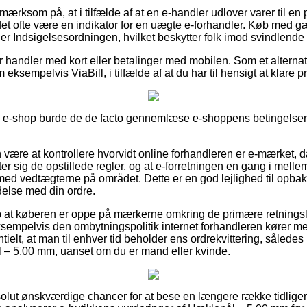
ærksom på, at i tilfælde af at en e-handler udlover varer til en 
 det ofte være en indikator for en uægte e-forhandler. Køb med g
er Indsigelsesordningen, hvilket beskytter folk imod svindlend
for handler med kort eller betalinger med mobilen. Som et alterna
eksempelvis ViaBill, i tilfælde af at du har til hensigt at klare pr
 e-shop burde de de facto gennemlæse e-shoppens betingelser, 
ære at kontrollere hvorvidt online forhandleren er e-mærket, da
utter sig de opstillede regler, og at e-forretningen en gang i melle
d vedtægterne på området. Dette er en god lejlighed til opbakn
ndelse med din ordre.
lp at køberen er oppe på mærkerne omkring de primære retningsli
empelvis den ombytningspolitik internet forhandleren kører med. I
lt, at man til enhver tid beholder ens ordrekvittering, sålede
 – 5,00 mm, uanset om du er mand eller kvinde.
bsolut ønskværdige chancer for at bese en længere række tidlige