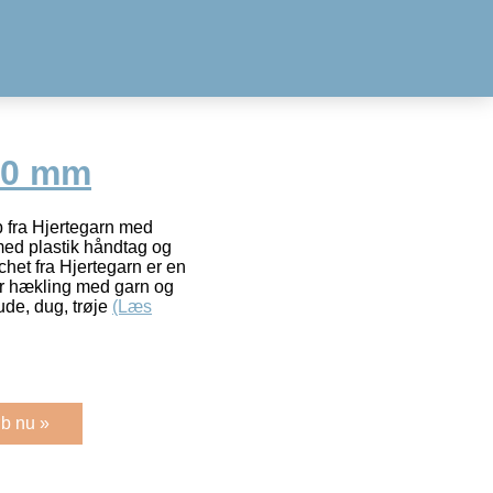
00 mm
fra Hjertegarn med
ed plastik håndtag og
chet fra Hjertegarn er en
or hækling med garn og
de, dug, trøje
(Læs
b nu »