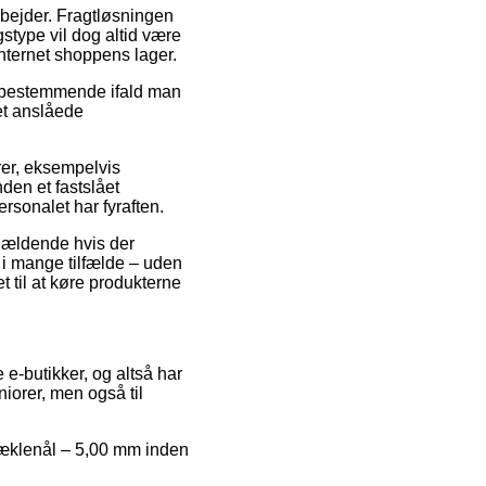
arbejder. Fragtløsningen
stype vil dog altid være
internet shoppens lager.
 bestemmende ifald man
et anslåede
rer, eksempelvis
den et fastslået
ersonalet har fyraften.
 gældende hvis der
 i mange tilfælde – uden
t til at køre produkterne
 e-butikker, og altså har
iorer, men også til
 Hæklenål – 5,00 mm inden