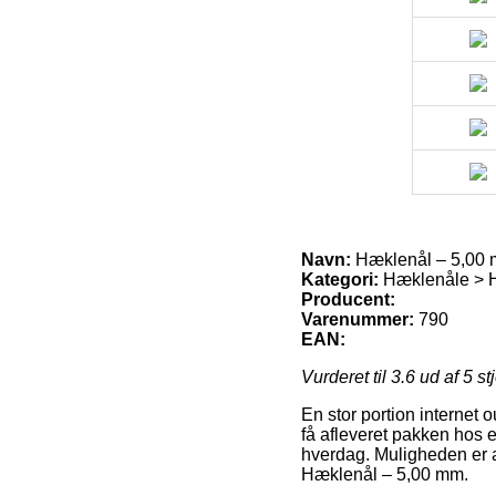
Navn:
Hæklenål – 5,00
Kategori:
Hæklenåle > H
Producent:
Varenummer:
790
EAN:
Vurderet til
3.6
ud af 5 st
En stor portion internet ou
få afleveret pakken hos 
hverdag. Muligheden er a
Hæklenål – 5,00 mm.