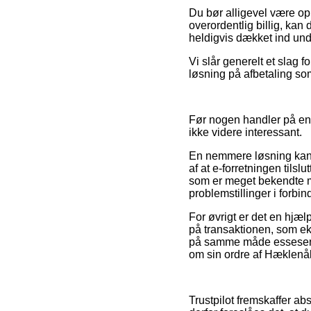
Du bør alligevel være opm
overordentlig billig, kan
heldigvis dækket ind und
Vi slår generelt et slag 
løsning på afbetaling som 
Før nogen handler på en
ikke videre interessant.
En nemmere løsning kan v
af at e-forretningen tilsl
som er meget bekendte me
problemstillinger i forbi
For øvrigt er det en hjæ
på transaktionen, som eks
på samme måde essesentie
om sin ordre af Hæklenål
Trustpilot fremskaffer a