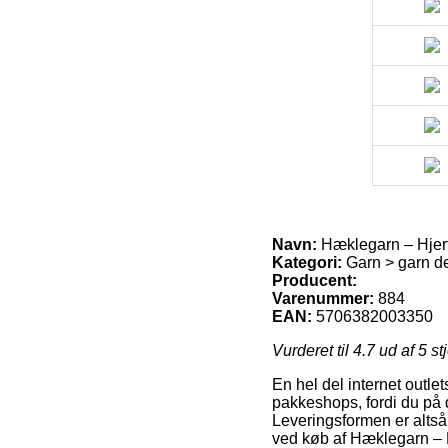
Navn:
Hæklegarn – Hjert
Kategori:
Garn > garn de
Producent:
Varenummer:
884
EAN:
5706382003350
Vurderet til
4.7
ud af 5 st
En hel del internet outlet
pakkeshops, fordi du på 
Leveringsformen er altså
ved køb af Hæklegarn – H