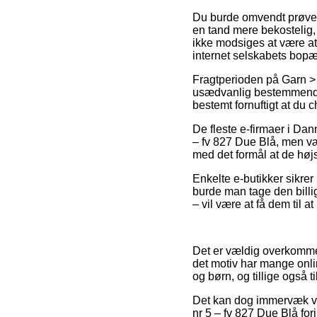
Du burde omvendt prøve at 
en tand mere bekostelig
ikke modsiges at være at
internet selskabets bopæ
Fragtperioden på Garn >
usædvanlig bestemmende 
bestemt fornuftigt at du 
De fleste e-firmaer i Da
– fv 827 Due Blå, men vær
med det formål at de højst
Enkelte e-butikker sikrer 
burde man tage den billi
– vil være at få dem til a
Det er vældig overkommel
det motiv har mange onli
og børn, og tillige også 
Det kan dog immervæk væ
nr 5 – fv 827 Due Blå fori