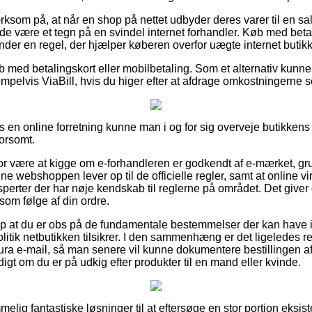
m på, at når en shop på nettet udbyder deres varer til en sal
ælde være et tegn på en svindel internet forhandler. Køb med beta
der en regel, der hjælper køberen overfor uægte internet butikk
øb med betalingskort eller mobilbetaling. Som et alternativ kunn
empelvis ViaBill, hvis du higer efter at afdrage omkostningerne 
os en online forretning kunne man i og for sig overveje butikkens
morsomt.
for være at kigge om e-forhandleren er godkendt af e-mærket, gr
ne webshoppen lever op til de officielle regler, samt at online vi
erter der har nøje kendskab til reglerne på området. Det giver d
om følge af din ordre.
lp at du er obs på de fundamentale bestemmelser der kan have 
itik netbutikken tilsikrer. I den sammenhæng er det ligeledes r
tura e-mail, så man senere vil kunne dokumentere bestillingen a
digt om du er på udkig efter produkter til en mand eller kvinde.
mmelig fantastiske løsninger til at eftersøge en stor portion eksi