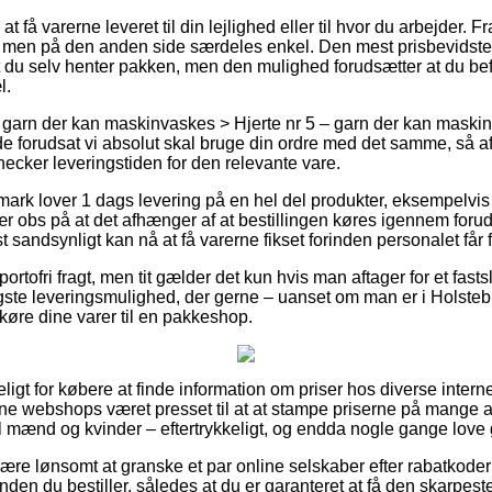
få varerne leveret til din lejlighed eller til hvor du arbejder. F
, men på den anden side særdeles enkel. Den mest prisbevidst
 du selv henter pakken, men den mulighed forudsætter at du be
l.
 garn der kan maskinvaskes > Hjerte nr 5 – garn der kan mask
forudsat vi absolut skal bruge din ordre med det samme, så af
checker leveringstiden for den relevante vare.
nmark lover 1 dags levering på en hel del produkter, eksempelvi
 obs på at det afhænger af at bestillingen køres igennem forud 
 sandsynligt kan nå at få varerne fikset forinden personalet får fr
portofri fragt, men tit gælder det kun hvis man aftager for et fasts
gste leveringsmulighed, der gerne – uanset om man er i Holsteb
t køre dine varer til en pakkeshop.
igt for købere at finde information om priser hos diverse inter
ne webshops været presset til at at stampe priserne på mange af
til mænd og kvinder – eftertrykkeligt, og endda nogle gange love g
re lønsomt at granske et par online selskaber efter rabatkode
nden du bestiller, således at du er garanteret at få den skarpeste