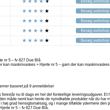
Besøg webshop
Besøg webshop
Besøg webshop
Besøg webshop
Besøg webshop
e nr 5 – fv 827 Due Blå
r kan maskinvaskes > Hjerte nr 5 – garn der kan maskinvaskes
jerner baseret på
9
anmeldelser
s foreslår nu til dags en hel del forskellige leveringsudgaver. Et
den måde nemt kan hente de nyindkøbte produkter når du har mu
 i høj grad hensigtsmæssig, og i mange tilfælde ydermere den pr
jerte nr 5 – fv 827 Due Blå.