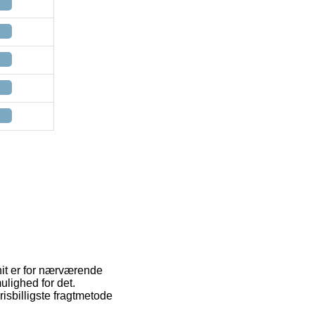
 hit er for nærværende
lighed for det.
isbilligste fragtmetode