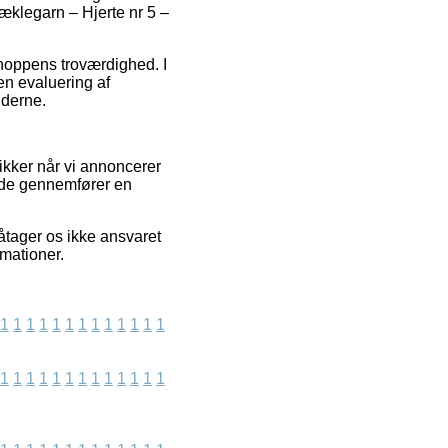
æklegarn – Hjerte nr 5 –
shoppens troværdighed. I
en evaluering af
nderne.
ikker når vi annoncerer
side gennemfører en
åtager os ikke ansvaret
rmationer.
1
1
1
1
1
1
1
1
1
1
1
1
1
1
1
1
1
1
1
1
1
1
1
1
1
1