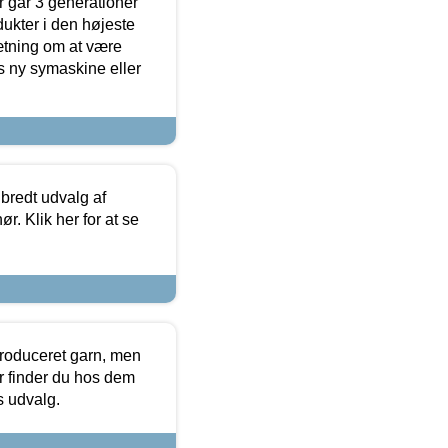
 går 3 generationer
dukter i den højeste
sætning om at være
s ny symaskine eller
 bredt udvalg af
r. Klik her for at se
produceret garn, men
or finder du hos dem
es udvalg.