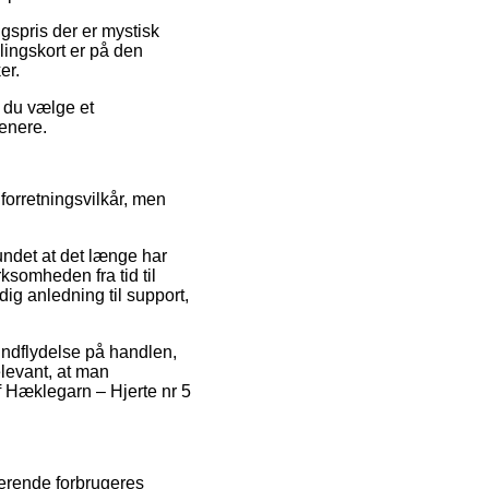
gspris der er mystisk
lingskort er på den
er.
e du vælge et
senere.
 forretningsvilkår, men
undet at det længe har
rksomheden fra tid til
ig anledning til support,
indflydelse på handlen,
elevant, at man
f Hæklegarn – Hjerte nr 5
sterende forbrugeres