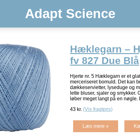
Adapt Science
Hæklegarn – Hj
fv 827 Due Blå
Hjerte nr. 5 Hæklegarn er et gla
merceriseret bomuld. Det kan brug
dækkeservietter, lyseduge og mu
lette bluser, sjaler og smykker. 
løber meget langt på en nøgle.
43
kr.
(Vis fragtpris)
Læs mere »
Kø