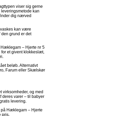
ragttypen viser sig gerne
e leveringsmetode kan
finder dig nærved
invaskes kan være
 den grund er det
s Hæklegarn – Hjerte nr 5
for et givent klokkeslæt,
i.
lået beløb. Alternativt
ro, Farum eller Skælskør
net virksomheder, og med
 deres varer – til babyer
ratis levering.
r på Hæklegarn – Hjerte
 pris.