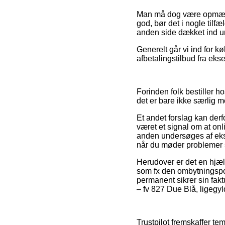
Man må dog være opmærkso
god, bør det i nogle tilf
anden side dækket ind un
Generelt går vi ind for k
afbetalingstilbud fra eks
Forinden folk bestiller h
det er bare ikke særlig 
Et andet forslag kan der
været et signal om at onli
anden undersøges af eksp
når du møder problemer s
Herudover er det en hjæ
som fx den ombytningspol
permanent sikrer sin fak
– fv 827 Due Blå, ligegyl
Trustpilot fremskaffer te