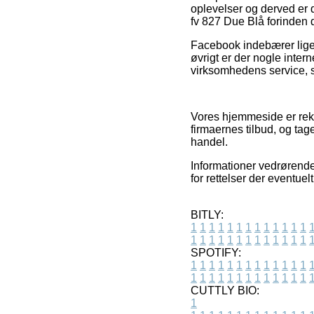
oplevelser og derved er 
fv 827 Due Blå forinden d
Facebook indebærer ligele
øvrigt er der nogle inte
virksomhedens service, 
Vores hjemmeside er rekl
firmaernes tilbud, og ta
handel.
Informationer vedrørende
for rettelser der eventue
BITLY:
1
1
1
1
1
1
1
1
1
1
1
1
1
1
1
1
1
1
1
1
1
1
1
1
1
1
SPOTIFY:
1
1
1
1
1
1
1
1
1
1
1
1
1
1
1
1
1
1
1
1
1
1
1
1
1
1
CUTTLY BIO:
1