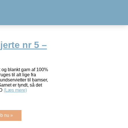
erte nr 5 –
t og blankt garn af 100%
es til alt lige fra
ndservietter til bamser,
Garnet er tyndt, så det
 D
(Læs mere)
b nu »