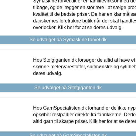
SymaskineTorvet.dk er en familievirksomhed der
tilbage, og de lægger en stor ære i at sælge pro
kvalitet til de bedste priser. De har en klar mål
danskernes foretrukne butik når der skal handle
overlocker. Klik her for at se deres udvalg.
Se udvalget på SymaskineTorvet.dk
Hos Stofgiganten.dk forsøger de altid at have et
skønne metervarestoffer, snitmønstre og sytilbehø
deres udvalg.
Se udvalget på Stofgiganten.dk
Hos GarnSpecialisten.dk forhandler de ikke ny
opkøber restpartier direkte fra fabrikkerne. Derf
altid garn til skarpe priser. Klik her for at se der
Se udvalget på GarnSpecialisten.dk