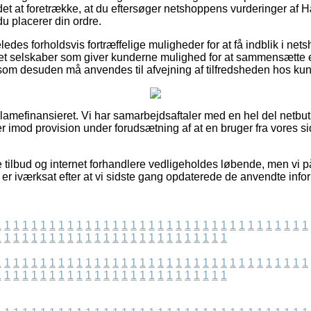
det at foretrække, at du eftersøger netshoppens vurderinger af H
u placerer din ordre.
des forholdsvis fortræffelige muligheder for at få indblik i net
rnet selskaber som giver kunderne mulighed for at sammensætte 
som desuden må anvendes til afvejning af tilfredsheden hos ku
amefinansieret. Vi har samarbejdsaftaler med en hel del netbut
ger imod provision under forudsætning af at en bruger fra vores 
 tilbud og internet forhandlere vedligeholdes løbende, men vi p
lt er iværksat efter at vi sidste gang opdaterede de anvendte info
1
1
1
1
1
1
1
1
1
1
1
1
1
1
1
1
1
1
1
1
1
1
1
1
1
1
1
1
1
1
1
1
1
1
1
1
1
1
1
1
1
1
1
1
1
1
1
1
1
1
1
1
1
1
1
1
1
1
1
1
1
1
1
1
1
1
1
1
1
1
1
1
1
1
1
1
1
1
1
1
1
1
1
1
1
1
1
1
1
1
1
1
1
1
1
1
1
1
1
1
1
1
1
1
1
1
1
1
1
1
1
1
1
1
1
1
1
1
1
1
1
1