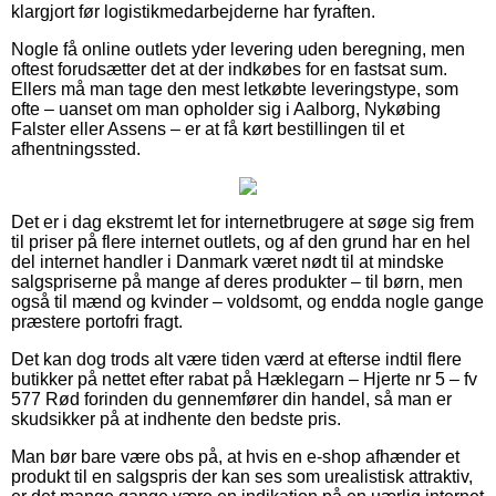
klargjort før logistikmedarbejderne har fyraften.
Nogle få online outlets yder levering uden beregning, men
oftest forudsætter det at der indkøbes for en fastsat sum.
Ellers må man tage den mest letkøbte leveringstype, som
ofte – uanset om man opholder sig i Aalborg, Nykøbing
Falster eller Assens – er at få kørt bestillingen til et
afhentningssted.
Det er i dag ekstremt let for internetbrugere at søge sig frem
til priser på flere internet outlets, og af den grund har en hel
del internet handler i Danmark været nødt til at mindske
salgspriserne på mange af deres produkter – til børn, men
også til mænd og kvinder – voldsomt, og endda nogle gange
præstere portofri fragt.
Det kan dog trods alt være tiden værd at efterse indtil flere
butikker på nettet efter rabat på Hæklegarn – Hjerte nr 5 – fv
577 Rød forinden du gennemfører din handel, så man er
skudsikker på at indhente den bedste pris.
Man bør bare være obs på, at hvis en e-shop afhænder et
produkt til en salgspris der kan ses som urealistisk attraktiv,