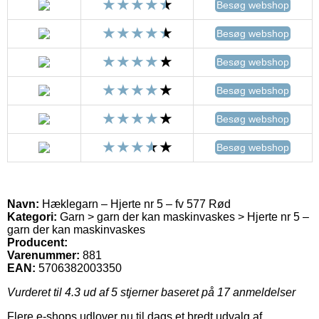
Besøg webshop
Besøg webshop
Besøg webshop
Besøg webshop
Besøg webshop
Besøg webshop
Navn:
Hæklegarn – Hjerte nr 5 – fv 577 Rød
Kategori:
Garn > garn der kan maskinvaskes > Hjerte nr 5 –
garn der kan maskinvaskes
Producent:
Varenummer:
881
EAN:
5706382003350
Vurderet til
4.3
ud af 5 stjerner baseret på
17
anmeldelser
Flere e-shops udlover nu til dags et bredt udvalg af