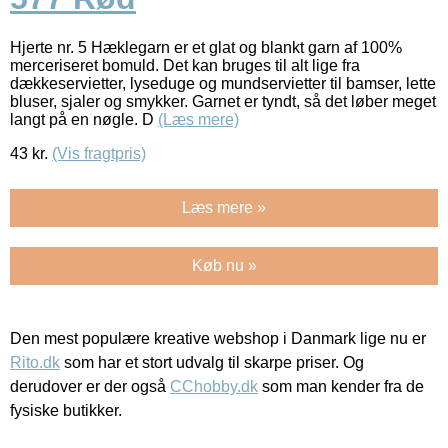
Hjerte nr. 5 Hæklegarn er et glat og blankt garn af 100%
merceriseret bomuld. Det kan bruges til alt lige fra
dækkeservietter, lyseduge og mundservietter til bamser, lette
bluser, sjaler og smykker. Garnet er tyndt, så det løber meget
langt på en nøgle. D
(Læs mere)
43
kr.
(Vis fragtpris)
Læs mere »
Køb nu »
Den mest populære kreative webshop i Danmark lige nu er
Rito.dk
som har et stort udvalg til skarpe priser. Og
derudover er der også
CChobby.dk
som man kender fra de
fysiske butikker.