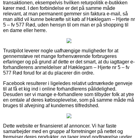
transaktionen, eksempelvis hvilken returpolitik e-butikken
kører med. I den forbindelse er det på samme måde
relevant, at man permanent gemmer sin faktura e-mail, så
man altid vil kunne bekræfte sit køb af Hæklegarn – Hjerte nr
5 – fv 577 Rød, uden hensyn til om man er på shopping til
en dame eller herre.
Trustpilot leverer nogle uafhængige muligheder for at
gennemstøve ret mange forhenværende forbrugeres
erfaringer og på grund af dette er det smart, at du iagttager e-
forhandlerens anmeldelser af Hæklegarn – Hjerte nr 5 – fv
577 Rød forud for at du placerer din ordre.
Facebook resulterer i ligeledes relativt udmærkede genveje
til at få et kig ind i online forhandlerens pålidelighed.
Desuden ser vi mange e-forhandlere som tilbyder folk at ytre
en omtale af deres købsoplevelse, som på samme måde må
bruges til afvejning af kundernes tilfredshed.
Dette website er finansieret af annoncer. Vi har faste
samarbejder med en gruppe af forretninger på nettet og
fremviser deres produkter, og tager imod godtgørelse under