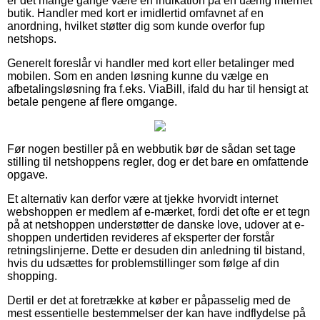
er det mange gange være en indikation på en uærlig internet
butik. Handler med kort er imidlertid omfavnet af en
anordning, hvilket støtter dig som kunde overfor fup
netshops.
Generelt foreslår vi handler med kort eller betalinger med
mobilen. Som en anden løsning kunne du vælge en
afbetalingsløsning fra f.eks. ViaBill, ifald du har til hensigt at
betale pengene af flere omgange.
Før nogen bestiller på en webbutik bør de sådan set tage
stilling til netshoppens regler, dog er det bare en omfattende
opgave.
Et alternativ kan derfor være at tjekke hvorvidt internet
webshoppen er medlem af e-mærket, fordi det ofte er et tegn
på at netshoppen understøtter de danske love, udover at e-
shoppen undertiden revideres af eksperter der forstår
retningslinjerne. Dette er desuden din anledning til bistand,
hvis du udsættes for problemstillinger som følge af din
shopping.
Dertil er det at foretrække at køber er påpasselig med de
mest essentielle bestemmelser der kan have indflydelse på