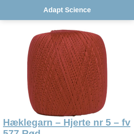
Adapt Science
Hæklegarn – Hjerte nr 5 – fv
577 Rød