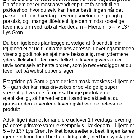
En af dem der er mest anvendt er p.t. at få sendt til en
pakkeshop, hvor du selv kan hente bestillingen når det
passer ind i din hverdag. Leveringsmetoden er jo rigtig
praktisk, og i mange tilfælde tillige den mindst kostelige
leveringsform ved køb af Hæklegarn – Hjerte nr 5 – fv 137
Lys Grøn.
Du bør ligeledes planlægge at vælge at få sendt til din
lejlighed eller ud til dit arbejdes adresse. Leveringsmetoden
viser sig godt nok en sjat mere bekostelig, men ydermere
yderst fleksibel. Den mest letkøbte leveringsversion er
utvivlsomt selv at hente ordren, som jo nødvendiggør at du
lever tæt på webshoppens lager.
Fragttiden på Garn > garn der kan maskinvaskes > Hjerte nr
5 – garn der kan maskinvaskes er selvfølgelig super
væsentlig hvis du står og skal bruge produkterne
øjeblikkeligt, så herved er det i sandhed aktuelt at du
gransker den forventede leveringstid ved det relevante
produkt.
Adskillige internet forhandlere udlover 1 hverdags levering
på deres primære varer, eksempelvis Hæklegarn – Hjerte nr
5 – fv 137 Lys Grøn, hvilket forudsætter at bestillingen køres
igennem forud for et besluttet tidspunkt, med hensynstagen