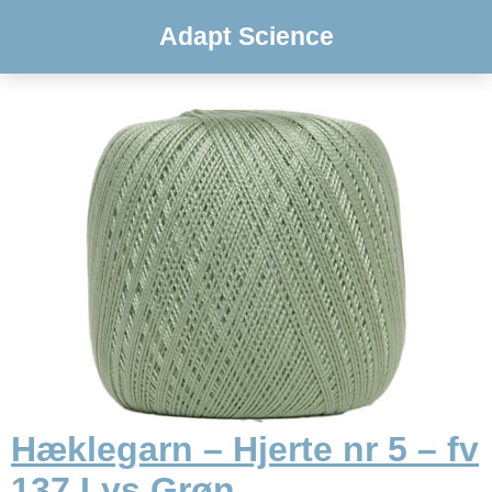
Adapt Science
Hæklegarn – Hjerte nr 5 – fv
137 Lys Grøn