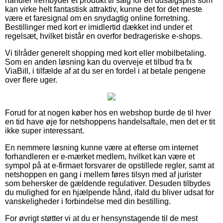
handler frembyder et produkt til salg for en udsalgspris som
kan virke helt fantastisk attraktiv, kunne det for det meste
være et faresignal om en snydagtig online forretning.
Bestillinger med kort er imidlertid dækket ind under et
regelsæt, hvilket bistår en overfor bedrageriske e-shops.
Vi tilråder generelt shopping med kort eller mobilbetaling.
Som en anden løsning kan du overveje et tilbud fra fx
ViaBill, i tilfælde af at du ser en fordel i at betale pengene
over flere uger.
Forud for at nogen køber hos en webshop burde de til hver
en tid have øje for netshoppens handelsaftale, men det er tit
ikke super interessant.
En nemmere løsning kunne være at efterse om internet
forhandleren er e-mærket medlem, hvilket kan være et
sympol på at e-firmaet forsvarer de opstillede regler, samt at
netshoppen en gang i mellem føres tilsyn med af jurister
som behersker de gældende regulativer. Desuden tilbydes
du mulighed for en hjælpende hånd, ifald du bliver udsat for
vanskeligheder i forbindelse med din bestilling.
For øvrigt støtter vi at du er hensynstagende til de mest