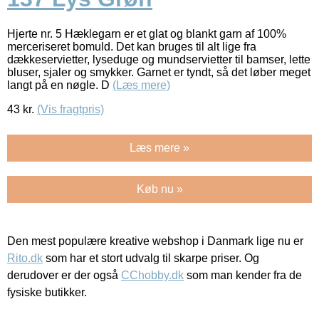
Hjerte nr. 5 Hæklegarn er et glat og blankt garn af 100%
merceriseret bomuld. Det kan bruges til alt lige fra
dækkeservietter, lyseduge og mundservietter til bamser, lette
bluser, sjaler og smykker. Garnet er tyndt, så det løber meget
langt på en nøgle. D
(Læs mere)
43
kr.
(Vis fragtpris)
Læs mere »
Køb nu »
Den mest populære kreative webshop i Danmark lige nu er
Rito.dk
som har et stort udvalg til skarpe priser. Og
derudover er der også
CChobby.dk
som man kender fra de
fysiske butikker.