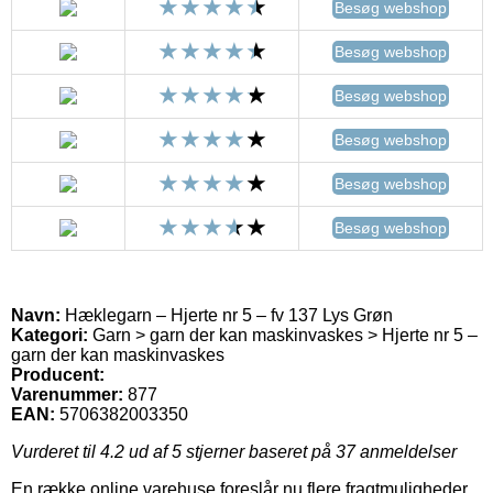
Besøg webshop
Besøg webshop
Besøg webshop
Besøg webshop
Besøg webshop
Besøg webshop
Navn:
Hæklegarn – Hjerte nr 5 – fv 137 Lys Grøn
Kategori:
Garn > garn der kan maskinvaskes > Hjerte nr 5 –
garn der kan maskinvaskes
Producent:
Varenummer:
877
EAN:
5706382003350
Vurderet til
4.2
ud af 5 stjerner baseret på
37
anmeldelser
En række online varehuse foreslår nu flere fragtmuligheder.