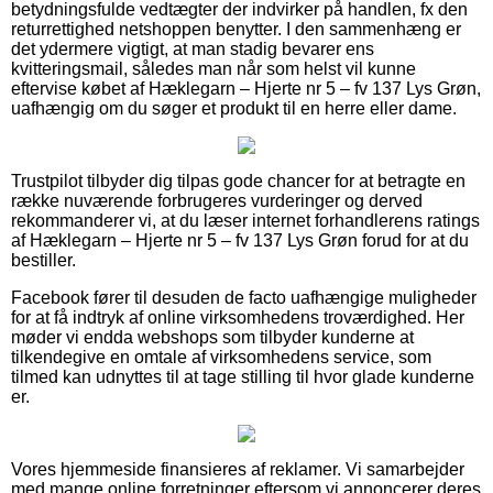
betydningsfulde vedtægter der indvirker på handlen, fx den
returrettighed netshoppen benytter. I den sammenhæng er
det ydermere vigtigt, at man stadig bevarer ens
kvitteringsmail, således man når som helst vil kunne
eftervise købet af Hæklegarn – Hjerte nr 5 – fv 137 Lys Grøn,
uafhængig om du søger et produkt til en herre eller dame.
Trustpilot tilbyder dig tilpas gode chancer for at betragte en
række nuværende forbrugeres vurderinger og derved
rekommanderer vi, at du læser internet forhandlerens ratings
af Hæklegarn – Hjerte nr 5 – fv 137 Lys Grøn forud for at du
bestiller.
Facebook fører til desuden de facto uafhængige muligheder
for at få indtryk af online virksomhedens troværdighed. Her
møder vi endda webshops som tilbyder kunderne at
tilkendegive en omtale af virksomhedens service, som
tilmed kan udnyttes til at tage stilling til hvor glade kunderne
er.
Vores hjemmeside finansieres af reklamer. Vi samarbejder
med mange online forretninger eftersom vi annoncerer deres