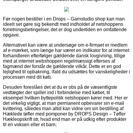
Før nogen bestiller i en Drops – Garnstudio shop kan man
ideelt set gøre sig bekendt med indholdet af netshoppens
forretningsbetingelser, det er dog undertiden en omfattende
opgave.
Alternativet kan være at undersøge om e-firmaet er medlem
af e-mærket, som længe har været en indikator for at internet
forhandleren efterfølger gældende dansk lovgivning, tillige
med at internet webshoppen regelmæssigt efterses af
fagmænd der forstår de gældende vilkår. Dette er en god
lejlighed til opbakning, ifald du udsættes for vanskeligheder i
processen med dit køb.
Desuden foreslåes det at du er obs på de væsentligste
vedtægter der spiller ind i forbindelse med købet, til
eksempel hvilken byttepolitik netshoppen kører med. Her er
det virkelig vigtigt, at man permanent opbevarer sin e-mail
kvittering, således man altid kan vidne om sin bestilling af
Hæklede tøfler med pomponer by DROPS Design – Tøfler
Hækleopskrift str, hvad end man er på udkig efter produkter
til en voksen eller et barn.