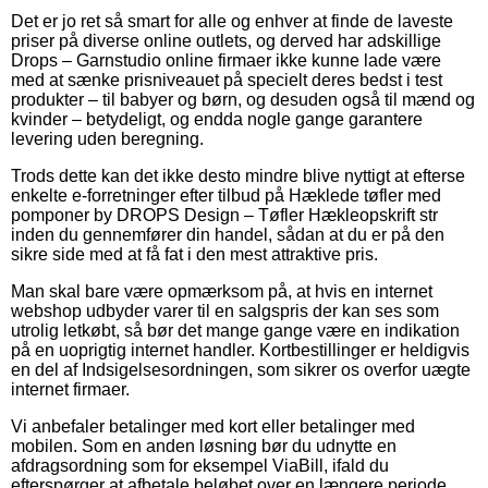
Det er jo ret så smart for alle og enhver at finde de laveste
priser på diverse online outlets, og derved har adskillige
Drops – Garnstudio online firmaer ikke kunne lade være
med at sænke prisniveauet på specielt deres bedst i test
produkter – til babyer og børn, og desuden også til mænd og
kvinder – betydeligt, og endda nogle gange garantere
levering uden beregning.
Trods dette kan det ikke desto mindre blive nyttigt at efterse
enkelte e-forretninger efter tilbud på Hæklede tøfler med
pomponer by DROPS Design – Tøfler Hækleopskrift str
inden du gennemfører din handel, sådan at du er på den
sikre side med at få fat i den mest attraktive pris.
Man skal bare være opmærksom på, at hvis en internet
webshop udbyder varer til en salgspris der kan ses som
utrolig letkøbt, så bør det mange gange være en indikation
på en uoprigtig internet handler. Kortbestillinger er heldigvis
en del af Indsigelsesordningen, som sikrer os overfor uægte
internet firmaer.
Vi anbefaler betalinger med kort eller betalinger med
mobilen. Som en anden løsning bør du udnytte en
afdragsordning som for eksempel ViaBill, ifald du
efterspørger at afbetale beløbet over en længere periode.