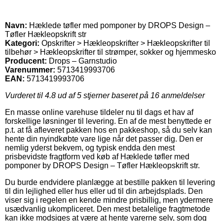
Navn:
Hæklede tøfler med pomponer by DROPS Design –
Tøfler Hækleopskrift str
Kategori:
Opskrifter > Hækleopskrifter > Hækleopskrifter til
tilbehør > Hækleopskrifter til strømper, sokker og hjemmesko
Producent:
Drops – Garnstudio
Varenummer:
5713419993706
EAN:
5713419993706
Vurderet til
4.8
ud af 5 stjerner baseret på
16
anmeldelser
En masse online varehuse tildeler nu til dags et hav af
forskellige løsninger til levering. En af de mest benyttede er
p.t. at få afleveret pakken hos en pakkeshop, så du selv kan
hente din nyindkøbte vare lige når det passer dig. Den er
nemlig yderst bekvem, og typisk endda den mest
prisbevidste fragtform ved køb af Hæklede tøfler med
pomponer by DROPS Design – Tøfler Hækleopskrift str.
Du burde endvidere planlægge at bestille pakken til levering
til din lejlighed eller hus eller ud til din arbejdsplads. Den
viser sig i regelen en kende mindre prisbillig, men ydermere
usædvanlig ukompliceret. Den mest betalelige fragtmetode
kan ikke modsiges at være at hente varerne selv, som dog