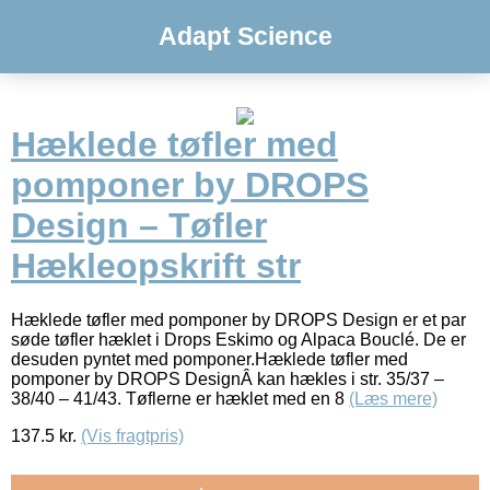
Adapt Science
Hæklede tøfler med
pomponer by DROPS
Design – Tøfler
Hækleopskrift str
Hæklede tøfler med pomponer by DROPS Design er et par
søde tøfler hæklet i Drops Eskimo og Alpaca Bouclé. De er
desuden pyntet med pomponer.Hæklede tøfler med
pomponer by DROPS DesignÂ kan hækles i str. 35/37 –
38/40 – 41/43. Tøflerne er hæklet med en 8
(Læs mere)
137.5
kr.
(Vis fragtpris)