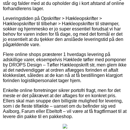
står og falder med at du opholder dig i kort afstand af online
forhandlerens lager.
Leveringstiden på Opskrifter > Hækleopskrifter >
Hækleopskrifter til tilbehør > Hækleopskrifter til strømper,
sokker og hjemmesko er jo super essentiel forudsat vi har
behov for varen inden for få dage, og med det formål er det
jo essentielt at du tjekker den anslåede leveringstid på den
pågældende vare.
Flere online shops præsterer 1 hverdags levering på
adskillige varer, eksempelvis Hæklede tøfler med pomponer
by DROPS Design – Tøfler Hækleopskrift str, men glem ikke
at det nødvendiggør at ordren aflægges forinden et aftalt
klokkeslæt, således at de kan nå at få bestillingen klargjort
forinden logistikpersonalet tager hjem.
Enkelte online forretninger sikrer portofri fragt, men for det
meste er det påkrævet at der aftages for en konkret pris.
Ellers skal man snuppe den billigste mulighed for levering,
som i de fleste tilfælde – uanset om du befinder sig ved
Aalborg, Farum eller Ebeltoft – vil være at få fragtfirmaet til at
levere din pakke til en pakkeshop.