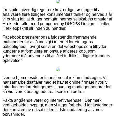
Trustpilot giver dig regulære troværdige løsninger til at
analysere flere tidligere konsumenters tanker og herved slår
vi et slag for, at du gennemgår internet selskabets omtaler af
Hæklede tøfler med pomponer by DROPS Design – Tøfler
Hækleopskrift str inden du handler.
Facebook præsterer også fuldstændig fremragende
muligheder for at få indsigt i internet forretningens
pålidelighed. I øvrigt ser vi en del webshops som tilbyder
kunderne at formulere en omtale af deres køb, som
ydermere må anvendes til at få et indblik i tidligere kunders
oplevelser.
Denne hjemmeside er finansieret af reklameindtægter. Vi
har samarbejdsaftaler med et hav af online firmaer hvori vi
introducerer forretningernes tilbud, og modtager honorar for
så vidt vores besøgende realiserer en ordre.
Fakta angående varer og internet varehuse i Danmark
vedligeholdes hyppigt, men vi tager forbehold for justeringer
der kan være iværksat siden sidste opdatering af vores
oplysninger.