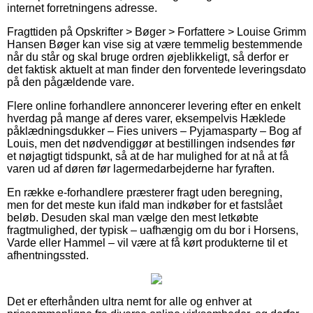
internet forretningens adresse.
Fragttiden på Opskrifter > Bøger > Forfattere > Louise Grimm
Hansen Bøger kan vise sig at være temmelig bestemmende
når du står og skal bruge ordren øjeblikkeligt, så derfor er
det faktisk aktuelt at man finder den forventede leveringsdato
på den pågældende vare.
Flere online forhandlere annoncerer levering efter en enkelt
hverdag på mange af deres varer, eksempelvis Hæklede
påklædningsdukker – Fies univers – Pyjamasparty – Bog af
Louis, men det nødvendiggør at bestillingen indsendes før
et nøjagtigt tidspunkt, så at de har mulighed for at nå at få
varen ud af døren før lagermedarbejderne har fyraften.
En række e-forhandlere præsterer fragt uden beregning,
men for det meste kun ifald man indkøber for et fastslået
beløb. Desuden skal man vælge den mest letkøbte
fragtmulighed, der typisk – uafhængig om du bor i Horsens,
Varde eller Hammel – vil være at få kørt produkterne til et
afhentningssted.
Det er efterhånden ultra nemt for alle og enhver at