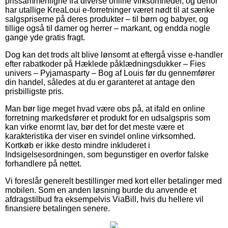
prissammenligne fra diverse online virksomheder, og derfor
har utallige KreaLoui e-forretninger været nødt til at sænke
salgspriserne på deres produkter – til børn og babyer, og
tillige også til damer og herrer – markant, og endda nogle
gange yde gratis fragt.
Dog kan det trods alt blive lønsomt at eftergå visse e-handler
efter rabatkoder på Hæklede påklædningsdukker – Fies
univers – Pyjamasparty – Bog af Louis før du gennemfører
din handel, således at du er garanteret at antage den
prisbilligste pris.
Man bør lige meget hvad være obs på, at ifald en online
forretning markedsfører et produkt for en udsalgspris som
kan virke enormt lav, bør det for det meste være et
karakteristika der viser en svindel online virksomhed.
Kortkøb er ikke desto mindre inkluderet i
Indsigelsesordningen, som begunstiger en overfor falske
forhandlere på nettet.
Vi foreslår generelt bestillinger med kort eller betalinger med
mobilen. Som en anden løsning burde du anvende et
afdragstilbud fra eksempelvis ViaBill, hvis du hellere vil
finansiere betalingen senere.