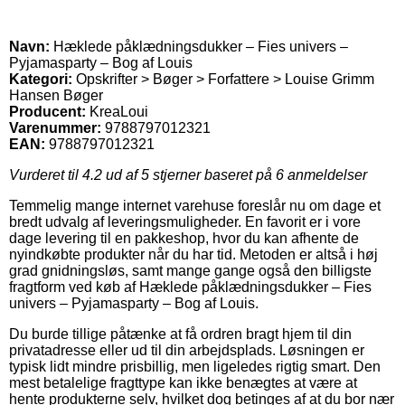
Navn:
Hæklede påklædningsdukker – Fies univers –
Pyjamasparty – Bog af Louis
Kategori:
Opskrifter > Bøger > Forfattere > Louise Grimm
Hansen Bøger
Producent:
KreaLoui
Varenummer:
9788797012321
EAN:
9788797012321
Vurderet til
4.2
ud af 5 stjerner baseret på
6
anmeldelser
Temmelig mange internet varehuse foreslår nu om dage et
bredt udvalg af leveringsmuligheder. En favorit er i vore
dage levering til en pakkeshop, hvor du kan afhente de
nyindkøbte produkter når du har tid. Metoden er altså i høj
grad gnidningsløs, samt mange gange også den billigste
fragtform ved køb af Hæklede påklædningsdukker – Fies
univers – Pyjamasparty – Bog af Louis.
Du burde tillige påtænke at få ordren bragt hjem til din
privatadresse eller ud til din arbejdsplads. Løsningen er
typisk lidt mindre prisbillig, men ligeledes rigtig smart. Den
mest betalelige fragttype kan ikke benægtes at være at
hente produkterne selv, hvilket dog betinges af at du bor nær