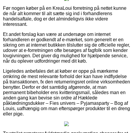
Før nogen køber på en KreaLoui forretning på nettet kunne
de når alt kommer til alt sætte sig ind i forhandlerens
handelsaftale, dog er det almindeligvis ikke videre
interessant.
Et andet forslag kan være at undersøge om internet
forhandleren er godkendt af e-mærket, som generelt er en
sikring om at internet butikken tilslutter sig de officielle regler,
udover at e-forretningen ofte besøges af fagfolk som kender
lovgivningen. Det giver dig mulighed for hjælpende service,
når du oplever udfordringer med dit køb.
Ligeledes anbefales det at køber er oppe på mærkerne
omkring de mest relevante forhold der kan have indflydelse
på transaktionen, fx den returneringsret online virksomheden
benytter. Derfor er det samtidig afgørende, at man
permanent bibeholder ens kvitteringsmail, således man en
anden gang kan bevise sin ordre af Hæklede
påklædningsdukker – Fies univers – Pyjamasparty – Bog af
Louis, uafhængig om man efterspørger produkter til en dreng
eller pige.