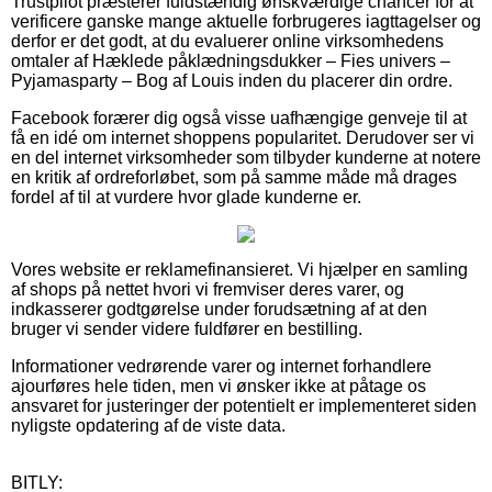
Trustpilot præsterer fuldstændig ønskværdige chancer for at
verificere ganske mange aktuelle forbrugeres iagttagelser og
derfor er det godt, at du evaluerer online virksomhedens
omtaler af Hæklede påklædningsdukker – Fies univers –
Pyjamasparty – Bog af Louis inden du placerer din ordre.
Facebook forærer dig også visse uafhængige genveje til at
få en idé om internet shoppens popularitet. Derudover ser vi
en del internet virksomheder som tilbyder kunderne at notere
en kritik af ordreforløbet, som på samme måde må drages
fordel af til at vurdere hvor glade kunderne er.
Vores website er reklamefinansieret. Vi hjælper en samling
af shops på nettet hvori vi fremviser deres varer, og
indkasserer godtgørelse under forudsætning af at den
bruger vi sender videre fuldfører en bestilling.
Informationer vedrørende varer og internet forhandlere
ajourføres hele tiden, men vi ønsker ikke at påtage os
ansvaret for justeringer der potentielt er implementeret siden
nyligste opdatering af de viste data.
BITLY: